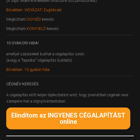
(A saját védelme érdekében olvassa el összállításunkat)
Bővebben: VIGYÁZAT! Zugírászat
Megbízható
ÜGYVÉD
keresés
Megbízható
KÖNYVELŐ
keresés
10
GYAKORI HIBA!
amellyel százezreket bukhat a cégalapítás során.
(avagy a "fapados" cégalapítás buktatói)
Bővebben: 10 gyakori hiba
CÉGNÉV
KERESÉS
A cégalapítás előtt kérjen tájékoztatást arról, hogy jövendőbeli cégének neve
szerepel-e már a cégnyilvántarásban.
Elindítom az INGYENES CÉGALAPÍTÁST
online