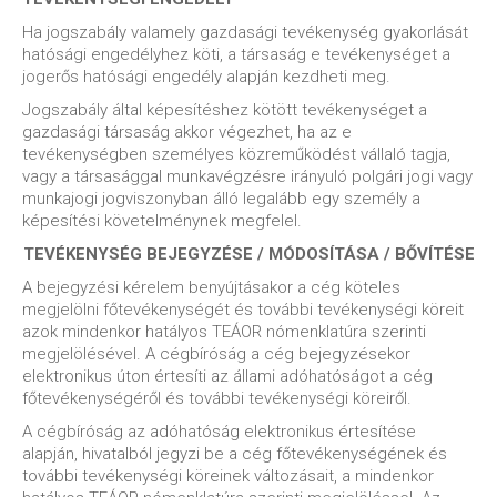
Ha jogszabály valamely gazdasági tevékenység gyakorlását
hatósági engedélyhez köti, a társaság e tevékenységet a
jogerős hatósági engedély alapján kezdheti meg.
Jogszabály által képesítéshez kötött tevékenységet a
gazdasági társaság akkor végezhet, ha az e
tevékenységben személyes közreműködést vállaló tagja,
vagy a társasággal munkavégzésre irányuló polgári jogi vagy
munkajogi jogviszonyban álló legalább egy személy a
képesítési követelménynek megfelel.
TEVÉKENYSÉG BEJEGYZÉSE / MÓDOSÍTÁSA / BŐVÍTÉSE
A bejegyzési kérelem benyújtásakor a cég köteles
megjelölni főtevékenységét és további tevékenységi köreit
azok mindenkor hatályos TEÁOR nómenklatúra szerinti
megjelölésével. A cégbíróság a cég bejegyzésekor
elektronikus úton értesíti az állami adóhatóságot a cég
főtevékenységéről és további tevékenységi köreiről.
A cégbíróság az adóhatóság elektronikus értesítése
alapján, hivatalból jegyzi be a cég főtevékenységének és
további tevékenységi köreinek változásait, a mindenkor