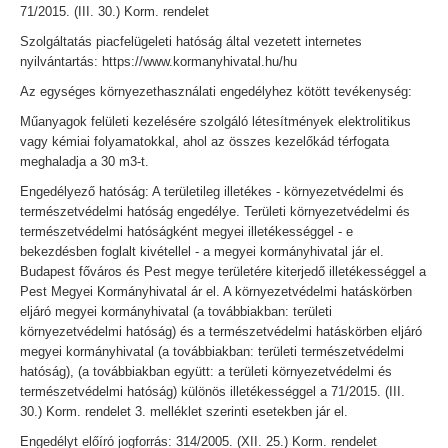
71/2015. (III. 30.) Korm. rendelet
Szolgáltatás piacfelügeleti hatóság által vezetett internetes
nyilvántartás: https://www.kormanyhivatal.hu/hu
Az egységes környezethasználati engedélyhez kötött tevékenység:
Műanyagok felületi kezelésére szolgáló létesítmények elektrolitikus
vagy kémiai folyamatokkal, ahol az összes kezelőkád térfogata
meghaladja a 30 m3-t.
Engedélyező hatóság: A területileg illetékes - környezetvédelmi és
természetvédelmi hatóság engedélye. Területi környezetvédelmi és
természetvédelmi hatóságként megyei illetékességgel - e
bekezdésben foglalt kivétellel - a megyei kormányhivatal jár el.
Budapest főváros és Pest megye területére kiterjedő illetékességgel a
Pest Megyei Kormányhivatal ár el. A környezetvédelmi hatáskörben
eljáró megyei kormányhivatal (a továbbiakban: területi
környezetvédelmi hatóság) és a természetvédelmi hatáskörben eljáró
megyei kormányhivatal (a továbbiakban: területi természetvédelmi
hatóság), (a továbbiakban együtt: a területi környezetvédelmi és
természetvédelmi hatóság) különös illetékességgel a 71/2015. (III.
30.) Korm. rendelet 3. melléklet szerinti esetekben jár el.
Engedélyt előíró jogforrás: 314/2005. (XII. 25.) Korm. rendelet