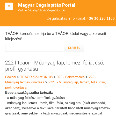
Magyar Cégalapítás Portál
Online Cégalapítás és Cégmódosítás
KFT ALAPÍTÁS
Cégalapítás info vonal:
+36 30 220 1100
BT ALAPÍTÁS
TEÁOR kereséshez írja be a TEÁOR kódot vagy a keresett
RT ALAPÍTÁS
kifejezést!
CÉGMÓDOSÍTÁS
ÁTALAKULÁS
2221 teáor - Műanyag lap, lemez, fólia, cső,
profil gyártása
TEÁOR SZÁMOK '08
Főoldal
>
TEÁOR SZÁMOK '08
>
022 - Fakitermelés
>
222 -
ENGEDÉLYKÖTELES
Műanyag termék gyártása
>
2221 - Műanyag lap, lemez, fólia, cső,
profil gyártása
KAPCSOLAT
Ebbe a szakágazatba tartozik:
- a műanyag félkész termékek gyártása:
IRODÁK
- műanyag lap, lemez, tömb, film, fólia, szalag stb. (akár öntapadó,
akár nem), beleértve a textíliával társított habosított műanyaglemezek
gyártását, amelyekben a textilanyag csak megerősítésre szolgál