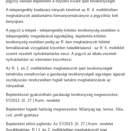
jegyző) írásban bejelenteni a folytatni kívánt ipari tevékenységet.
A telepengedély kiadására irányuló kérelmet az R. 4. mellékletben
meghatározott adattartalmú formanyomtatványon a jegyzőhöz kell
benyújtani.
A jegyző a telepet - telepengedély-köteles tevékenység esetében a
telepengedély megadásával egyidejűleg, bejelentés-köteles
tevékenység esetében pedig az R.-ben meghatározott feltétel
fennállásának vizsgálatát követően haladéktalanul - az R. 6. melléklet
szerint vezetett nyilvántartásba veszi. A jegyző az általa vezetett
nyilvántartást az interneten közzéteszi.
Az R. 1. és 2. mellékletben meghatározott ipari tevékenységek
tartalmára vonatkozóan a gazdasági tevékenységek egységes ágazati
osztályozási rendszerében foglalt tartalmi meghatározások az
irányadóak.
Bejelentéssel gyakorolható gazdasági tevékenység megnevezése:
57/2013. (II. 27.) Korm. rendelet
Bejelentést fogadó hatóság megnevezése: Műanyag lap, lemez, fólia,
cső, profil gyártása
Bejelentést előíró jogforrás: Az 57/2013. (II. 27.) Korm. rendelet
(továbbiakban: R.) 1. és 2. mellékletben meghatározott ipari