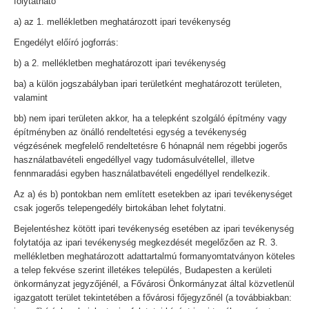
folytatható
a) az 1. mellékletben meghatározott ipari tevékenység
Engedélyt előíró jogforrás:
b) a 2. mellékletben meghatározott ipari tevékenység
ba) a külön jogszabályban ipari területként meghatározott területen,
valamint
bb) nem ipari területen akkor, ha a telepként szolgáló építmény vagy
építményben az önálló rendeltetési egység a tevékenység
végzésének megfelelő rendeltetésre 6 hónapnál nem régebbi jogerős
használatbavételi engedéllyel vagy tudomásulvétellel, illetve
fennmaradási egyben használatbavételi engedéllyel rendelkezik.
Az a) és b) pontokban nem említett esetekben az ipari tevékenységet
csak jogerős telepengedély birtokában lehet folytatni.
Bejelentéshez kötött ipari tevékenység esetében az ipari tevékenység
folytatója az ipari tevékenység megkezdését megelőzően az R. 3.
mellékletben meghatározott adattartalmú formanyomtatványon köteles
a telep fekvése szerint illetékes település, Budapesten a kerületi
önkormányzat jegyzőjénél, a Fővárosi Önkormányzat által közvetlenül
igazgatott terület tekintetében a fővárosi főjegyzőnél (a továbbiakban: