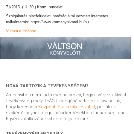
71/2015. (III. 30.) Korm. rendelet
Szolgáltatás piacfelügeleti hatóság által vezetett internetes
nyilvántartás: https://www.kormanyhivatal.hu/hu
Vissza a listához
HOVÁ TARTOZIK A TEVÉKENYSÉGEM?
Amennyiben nem tudja meghatározni, hogy a végezni kívánt
tevékenység mely TEÁOR kategóriába tartozik, javasoljuk,
hogy keresse a
Központi Statisztikai Hivatalt
, portálunk
szakértői ugyanis cégeljárási kérdésekben tudnak segíteni.
Egyéni vállalkozásokkal nem foglalkozunk.
TEVÉKENYSÉGI ENGEDÉLY