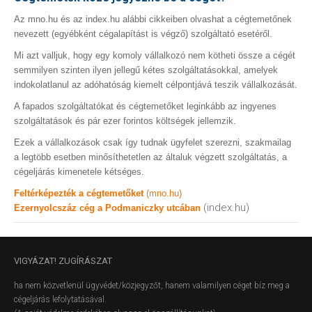
Az mno.hu és az index.hu alábbi cikkeiben olvashat a cégtemetőnek
nevezett (egyébként cégalapítást is végző) szolgáltató esetéről.
Mi azt valljuk, hogy egy komoly vállalkozó nem kötheti össze a cégét
semmilyen szinten ilyen jellegű kétes szolgáltatásokkal, amelyek
indokolatlanul az adóhatóság kiemelt célpontjává teszik vállalkozását.
A fapados szolgáltatókat és cégtemetőket leginkább az ingyenes
szolgáltatások és pár ezer forintos költségek jellemzik.
Ezek a vállalkozások csak így tudnak ügyfelet szerezni, szakmailag
a legtöbb esetben minősíthetetlen az általuk végzett szolgáltatás, a
cégeljárás kimenetele kétséges.
Feltérképezték a cégtemetőket
(mno.hu)
(index.hu)
Ezernyolcszáz cég a Podmaniczky utcában
VIGYÁZAT!
ZUGÍRÁSZAT
ha nem közvetlenül ügyvédet/közjegyzőt, hanem valamilyen céget bíz meg a
cégeljárás lefolytatásával.