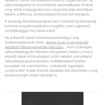
hatályos TEÁOR nómenklatúra szerinti megjelöléssel. Az
adat bejegyzése és közzététele automatikusan történik
meg, tehát a bejegyzést nem cégmódosítás keretében,
hanem a NAV-hoz történő bejelentéssel kell elvégezni.
A társaság főtevékenységnek nem minősülő tevékenységi
körének megváltoztatásáról a legfőbb szerv egyszerű
szótöbbséggel hoz határozatot.
Ha a létesítő okirat módosítása kizárólag a cég
tevékenységi körét érinti -
kivéve ha az a cég létesítő
okiratbeli főtevénységének változása
-, nem szükséges
változásbejegyzési kérelem benyújtása, hanem a cég a
létesítő okirat módosításáról szóló okiratot a következő
változásbejegyzési kérelem mellékleteként köteles
benyújtani és a kérelemhez csatolandó egységes
szerkezetbe foglalt létesítő okiratban kell átvezetnie a cég
tevékenységét érintő változást is.