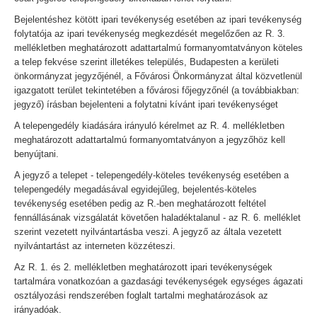
Bejelentéshez kötött ipari tevékenység esetében az ipari tevékenység
folytatója az ipari tevékenység megkezdését megelőzően az R. 3.
mellékletben meghatározott adattartalmú formanyomtatványon köteles
a telep fekvése szerint illetékes település, Budapesten a kerületi
önkormányzat jegyzőjénél, a Fővárosi Önkormányzat által közvetlenül
igazgatott terület tekintetében a fővárosi főjegyzőnél (a továbbiakban:
jegyző) írásban bejelenteni a folytatni kívánt ipari tevékenységet
A telepengedély kiadására irányuló kérelmet az R. 4. mellékletben
meghatározott adattartalmú formanyomtatványon a jegyzőhöz kell
benyújtani.
A jegyző a telepet - telepengedély-köteles tevékenység esetében a
telepengedély megadásával egyidejűleg, bejelentés-köteles
tevékenység esetében pedig az R.-ben meghatározott feltétel
fennállásának vizsgálatát követően haladéktalanul - az R. 6. melléklet
szerint vezetett nyilvántartásba veszi. A jegyző az általa vezetett
nyilvántartást az interneten közzéteszi.
Az R. 1. és 2. mellékletben meghatározott ipari tevékenységek
tartalmára vonatkozóan a gazdasági tevékenységek egységes ágazati
osztályozási rendszerében foglalt tartalmi meghatározások az
irányadóak.