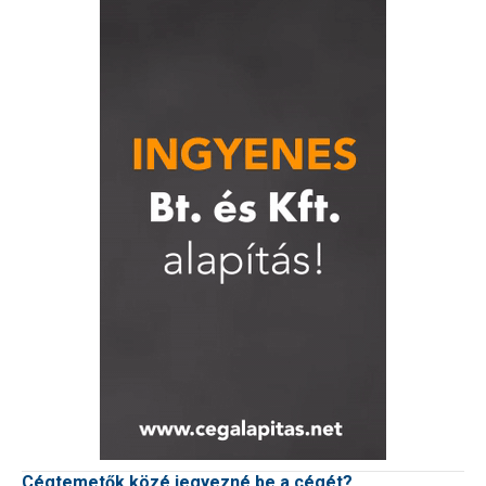
Cégtemetők közé jegyezné be a cégét?