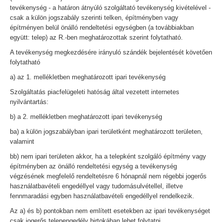
tevékenység - a határon átnyúló szolgáltató tevékenység kivételével -
csak a külön jogszabály szerinti telken, építményben vagy
építményen belül önálló rendeltetési egységben (a továbbiakban
együtt: telep) az R.-ben meghatározottak szerint folytatható.
A tevékenység megkezdésére irányuló szándék bejelentését követően
folytatható
a) az 1. mellékletben meghatározott ipari tevékenység
Szolgáltatás piacfelügeleti hatóság által vezetett internetes
nyilvántartás:
b) a 2. mellékletben meghatározott ipari tevékenység
ba) a külön jogszabályban ipari területként meghatározott területen,
valamint
bb) nem ipari területen akkor, ha a telepként szolgáló építmény vagy
építményben az önálló rendeltetési egység a tevékenység
végzésének megfelelő rendeltetésre 6 hónapnál nem régebbi jogerős
használatbavételi engedéllyel vagy tudomásulvétellel, illetve
fennmaradási egyben használatbavételi engedéllyel rendelkezik.
Az a) és b) pontokban nem említett esetekben az ipari tevékenységet
csak jogerős telepengedély birtokában lehet folytatni.