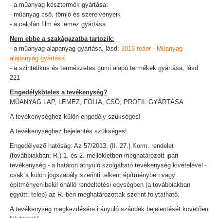
- a műanyag késztermék gyártása:
- műanyag cső, tömlő és szerelvényeik
- a celofán film és lemez gyártása
Nem ebbe a szakágazatba tartozik:
- a műanyag-alapanyag gyártása, lásd:
2016 teáor - Műanyag-
alapanyag gyártása
- a szintetikus és természetes gumi alapú termékek gyártása, lásd:
221
Engedélyköteles a tevékenység?
MŰANYAG LAP, LEMEZ, FÓLIA, CSŐ, PROFIL GYÁRTÁSA
A tevékenységhez külön engedély szükséges!
A tevékenységhez bejelentés szükséges!
Engedélyező hatóság: Az 57/2013. (II. 27.) Korm. rendelet
(továbbiakban: R.) 1. és 2. mellékletben meghatározott ipari
tevékenység - a határon átnyúló szolgáltató tevékenység kivételével -
csak a külön jogszabály szerinti telken, építményben vagy
építményen belül önálló rendeltetési egységben (a továbbiakban
együtt: telep) az R.-ben meghatározottak szerint folytatható.
A tevékenység megkezdésére irányuló szándék bejelentését követően