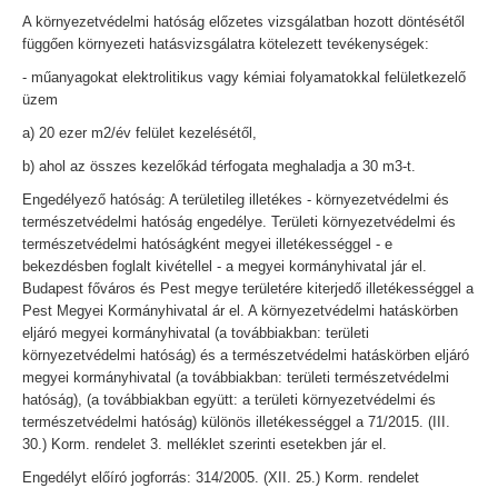
A környezetvédelmi hatóság előzetes vizsgálatban hozott döntésétől
függően környezeti hatásvizsgálatra kötelezett tevékenységek:
- műanyagokat elektrolitikus vagy kémiai folyamatokkal felületkezelő
üzem
a) 20 ezer m2/év felület kezelésétől,
b) ahol az összes kezelőkád térfogata meghaladja a 30 m3-t.
Engedélyező hatóság: A területileg illetékes - környezetvédelmi és
természetvédelmi hatóság engedélye. Területi környezetvédelmi és
természetvédelmi hatóságként megyei illetékességgel - e
bekezdésben foglalt kivétellel - a megyei kormányhivatal jár el.
Budapest főváros és Pest megye területére kiterjedő illetékességgel a
Pest Megyei Kormányhivatal ár el. A környezetvédelmi hatáskörben
eljáró megyei kormányhivatal (a továbbiakban: területi
környezetvédelmi hatóság) és a természetvédelmi hatáskörben eljáró
megyei kormányhivatal (a továbbiakban: területi természetvédelmi
hatóság), (a továbbiakban együtt: a területi környezetvédelmi és
természetvédelmi hatóság) különös illetékességgel a 71/2015. (III.
30.) Korm. rendelet 3. melléklet szerinti esetekben jár el.
Engedélyt előíró jogforrás: 314/2005. (XII. 25.) Korm. rendelet