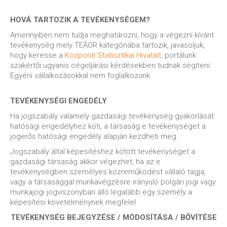
HOVÁ TARTOZIK A TEVÉKENYSÉGEM?
Amennyiben nem tudja meghatározni, hogy a végezni kívánt
tevékenység mely TEÁOR kategóriába tartozik, javasoljuk,
hogy keresse a
Központi Statisztikai Hivatalt
, portálunk
szakértői ugyanis cégeljárási kérdésekben tudnak segíteni.
Egyéni vállalkozásokkal nem foglalkozunk.
TEVÉKENYSÉGI ENGEDÉLY
Ha jogszabály valamely gazdasági tevékenység gyakorlását
hatósági engedélyhez köti, a társaság e tevékenységet a
jogerős hatósági engedély alapján kezdheti meg.
Jogszabály által képesítéshez kötött tevékenységet a
gazdasági társaság akkor végezhet, ha az e
tevékenységben személyes közreműködést vállaló tagja,
vagy a társasággal munkavégzésre irányuló polgári jogi vagy
munkajogi jogviszonyban álló legalább egy személy a
képesítési követelménynek megfelel.
TEVÉKENYSÉG BEJEGYZÉSE / MÓDOSÍTÁSA / BŐVÍTÉSE