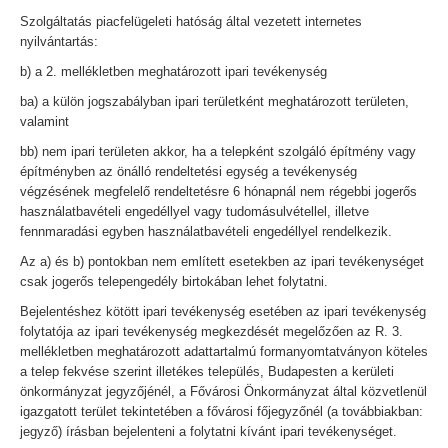
Szolgáltatás piacfelügeleti hatóság által vezetett internetes
nyilvántartás:
b) a 2. mellékletben meghatározott ipari tevékenység
ba) a külön jogszabályban ipari területként meghatározott területen,
valamint
bb) nem ipari területen akkor, ha a telepként szolgáló építmény vagy
építményben az önálló rendeltetési egység a tevékenység
végzésének megfelelő rendeltetésre 6 hónapnál nem régebbi jogerős
használatbavételi engedéllyel vagy tudomásulvétellel, illetve
fennmaradási egyben használatbavételi engedéllyel rendelkezik.
Az a) és b) pontokban nem említett esetekben az ipari tevékenységet
csak jogerős telepengedély birtokában lehet folytatni.
Bejelentéshez kötött ipari tevékenység esetében az ipari tevékenység
folytatója az ipari tevékenység megkezdését megelőzően az R. 3.
mellékletben meghatározott adattartalmú formanyomtatványon köteles
a telep fekvése szerint illetékes település, Budapesten a kerületi
önkormányzat jegyzőjénél, a Fővárosi Önkormányzat által közvetlenül
igazgatott terület tekintetében a fővárosi főjegyzőnél (a továbbiakban:
jegyző) írásban bejelenteni a folytatni kívánt ipari tevékenységet.