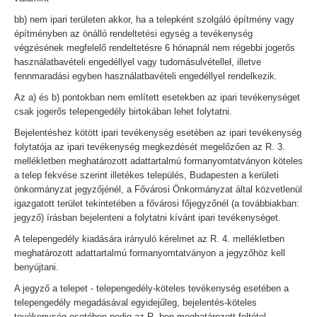
bb) nem ipari területen akkor, ha a telepként szolgáló építmény vagy
építményben az önálló rendeltetési egység a tevékenység
végzésének megfelelő rendeltetésre 6 hónapnál nem régebbi jogerős
használatbavételi engedéllyel vagy tudomásulvétellel, illetve
fennmaradási egyben használatbavételi engedéllyel rendelkezik.
Az a) és b) pontokban nem említett esetekben az ipari tevékenységet
csak jogerős telepengedély birtokában lehet folytatni.
Bejelentéshez kötött ipari tevékenység esetében az ipari tevékenység
folytatója az ipari tevékenység megkezdését megelőzően az R. 3.
mellékletben meghatározott adattartalmú formanyomtatványon köteles
a telep fekvése szerint illetékes település, Budapesten a kerületi
önkormányzat jegyzőjénél, a Fővárosi Önkormányzat által közvetlenül
igazgatott terület tekintetében a fővárosi főjegyzőnél (a továbbiakban:
jegyző) írásban bejelenteni a folytatni kívánt ipari tevékenységet.
A telepengedély kiadására irányuló kérelmet az R. 4. mellékletben
meghatározott adattartalmú formanyomtatványon a jegyzőhöz kell
benyújtani.
A jegyző a telepet - telepengedély-köteles tevékenység esetében a
telepengedély megadásával egyidejűleg, bejelentés-köteles
tevékenység esetében pedig az R.-ben meghatározott feltétel