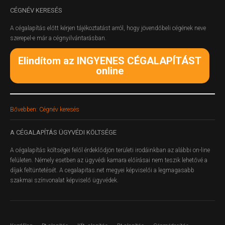
CÉGNÉV
KERESÉS
A cégalapítás előtt kérjen tájékoztatást arról, hogy jövendőbeli cégének neve
szerepel-e már a cégnyilvántarásban.
Elindítom az INGYENES CÉGALAPÍTÁST
online
Bővebben: Cégnév keresés
A
CÉGALAPÍTÁS ÜGYVÉDI KÖLTSÉGE
A cégalapítás költségei felől érdeklődjön területi irodáinkban az alábbi on-line
felületen.
Némely esetben az ügyvédi kamara előírásai nem teszik lehetővé a
díjak feltüntetését. A cegalapitas.net megyei képviselői a legmagasabb
szakmai színvonalat képviselő ügyvédek.