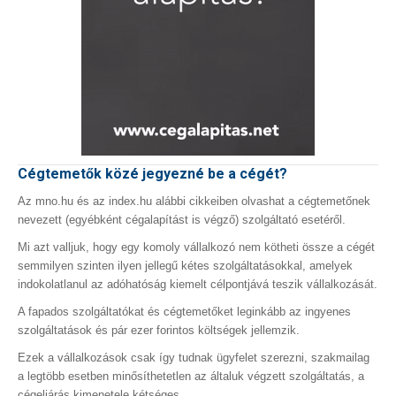
Cégtemetők közé jegyezné be a cégét?
Az mno.hu és az index.hu alábbi cikkeiben olvashat a cégtemetőnek
nevezett (egyébként cégalapítást is végző) szolgáltató esetéről.
Mi azt valljuk, hogy egy komoly vállalkozó nem kötheti össze a cégét
semmilyen szinten ilyen jellegű kétes szolgáltatásokkal, amelyek
indokolatlanul az adóhatóság kiemelt célpontjává teszik vállalkozását.
A fapados szolgáltatókat és cégtemetőket leginkább az ingyenes
szolgáltatások és pár ezer forintos költségek jellemzik.
Ezek a vállalkozások csak így tudnak ügyfelet szerezni, szakmailag
a legtöbb esetben minősíthetetlen az általuk végzett szolgáltatás, a
cégeljárás kimenetele kétséges.