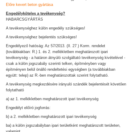
Előre kevert beton gyártása
Engedélyköteles a tevékenység?
HABARCSGYÁRTÁS
A tevékenységhez külön engedély szükséges!
A tevékenységhez bejelentés szükséges!
Engedélyező hatóság: Az 57/2013. (II. 27.) Korm. rendelet
(továbbiakban: R.) 1. és 2. mellékletben meghatározott ipari
tevékenység - a határon átnyúló szolgáltató tevékenység kivételével -
csak a külön jogszabály szerinti telken, építményben vagy
építményen belül önálló rendeltetési egységben (a továbbiakban
együtt: telep) az R.-ben meghatározottak szerint folytatható.
A tevékenység megkezdésére irányuló szándék bejelentését követően
folytatható
a) az 1. mellékletben meghatározott ipari tevékenység
Engedélyt előíró jogforrás:
b) a 2. mellékletben meghatározott ipari tevékenység
ba) a külön jogszabályban ipari területként meghatározott területen,
valamint