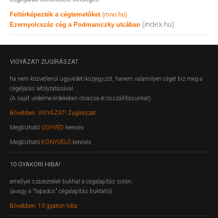
Feltérképezték a cégtemetőket
(mno.hu)
(index.hu)
Ezernyolcszáz cég a Podmaniczky utcában
VIGYÁZAT!
ZUGÍRÁSZAT
ha nem közvetlenül ügyvédet/közjegyzőt, hanem valamilyen céget bíz meg a
cégeljárás lefolytatásával.
(A saját védelme érdekében olvassa el összállításunkat)
Bővebben: VIGYÁZAT! Zugírászat
Megbízható
ÜGYVÉD
keresés
Megbízható
KÖNYVELŐ
keresés
10
GYAKORI HIBA!
amellyel százezreket bukhat a cégalapítás során.
(avagy a "fapados" cégalapítás buktatói)
Bővebben: 10 gyakori hiba