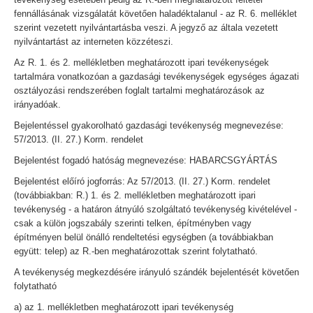
fennállásának vizsgálatát követően haladéktalanul - az R. 6. melléklet
szerint vezetett nyilvántartásba veszi. A jegyző az általa vezetett
nyilvántartást az interneten közzéteszi.
Az R. 1. és 2. mellékletben meghatározott ipari tevékenységek
tartalmára vonatkozóan a gazdasági tevékenységek egységes ágazati
osztályozási rendszerében foglalt tartalmi meghatározások az
irányadóak.
Bejelentéssel gyakorolható gazdasági tevékenység megnevezése:
57/2013. (II. 27.) Korm. rendelet
Bejelentést fogadó hatóság megnevezése: HABARCSGYÁRTÁS
Bejelentést előíró jogforrás: Az 57/2013. (II. 27.) Korm. rendelet
(továbbiakban: R.) 1. és 2. mellékletben meghatározott ipari
tevékenység - a határon átnyúló szolgáltató tevékenység kivételével -
csak a külön jogszabály szerinti telken, építményben vagy
építményen belül önálló rendeltetési egységben (a továbbiakban
együtt: telep) az R.-ben meghatározottak szerint folytatható.
A tevékenység megkezdésére irányuló szándék bejelentését követően
folytatható
a) az 1. mellékletben meghatározott ipari tevékenység