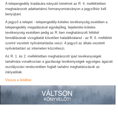
A telepengedély kiadására irányuló kérelmet az R. 4. mellékletben
meghatározott adattartalmú formanyomtatványon a jegyzőhöz kell
benyújtani.
A jegyző a telepet - telepengedély-köteles tevékenység esetében a
telepengedély megadásával egyidejűleg, bejelentés-köteles
tevékenység esetében pedig az R.-ben meghatározott feltétel
fennállásának vizsgálatát követően haladéktalanul - az R. 6. melléklet
szerint vezetett nyilvántartásba veszi. A jegyző az általa vezetett
nyilvántartást az interneten közzéteszi.
Az R. 1. és 2. mellékletben meghatározott ipari tevékenységek
tartalmára vonatkozóan a gazdasági tevékenységek egységes ágazati
osztályozási rendszerében foglalt tartalmi meghatározások az
irányadóak.
Vissza a listához