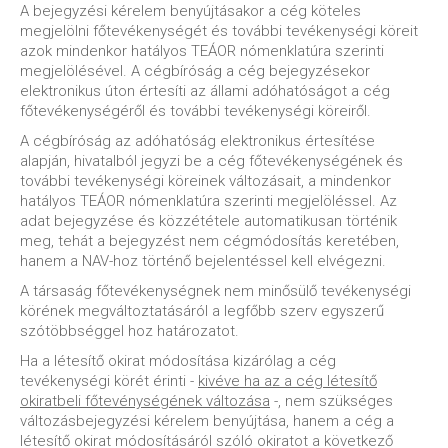
A bejegyzési kérelem benyújtásakor a cég köteles
megjelölni főtevékenységét és további tevékenységi köreit
azok mindenkor hatályos TEÁOR nómenklatúra szerinti
megjelölésével. A cégbíróság a cég bejegyzésekor
elektronikus úton értesíti az állami adóhatóságot a cég
főtevékenységéről és további tevékenységi köreiről.
A cégbíróság az adóhatóság elektronikus értesítése
alapján, hivatalból jegyzi be a cég főtevékenységének és
további tevékenységi köreinek változásait, a mindenkor
hatályos TEÁOR nómenklatúra szerinti megjelöléssel. Az
adat bejegyzése és közzététele automatikusan történik
meg, tehát a bejegyzést nem cégmódosítás keretében,
hanem a NAV-hoz történő bejelentéssel kell elvégezni.
A társaság főtevékenységnek nem minősülő tevékenységi
körének megváltoztatásáról a legfőbb szerv egyszerű
szótöbbséggel hoz határozatot.
Ha a létesítő okirat módosítása kizárólag a cég
tevékenységi körét érinti -
kivéve ha az a cég létesítő
okiratbeli főtevénységének változása
-, nem szükséges
változásbejegyzési kérelem benyújtása, hanem a cég a
létesítő okirat módosításáról szóló okiratot a következő