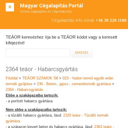
Magyar Cégalapítás Portál
Online Cégalapítás és Cégmódosítás
KFT ALAPÍTÁS
Cégalapítás info vonal:
+36 30 220 1100
BT ALAPÍTÁS
TEÁOR kereséshez írja be a TEÁOR kódot vagy a keresett
RT ALAPÍTÁS
kifejezést!
CÉGMÓDOSÍTÁS
ÁTALAKULÁS
2364 teáor - Habarcsgyártás
TEÁOR SZÁMOK '08
Főoldal
>
TEÁOR SZÁMOK '08
>
023 - Vadon termő egyéb erdei
termék gyűjtése
>
236 - Beton-, gipsz-, cementtermék gyártása
>
ENGEDÉLYKÖTELES
2364 - Habarcsgyártás
Ebbe a szakágazatba tartozik:
KAPCSOLAT
- a porított habarcs gyártása
Nem ebbe a szakágazatba tartozik:
IRODÁK
- a tűzálló habarcs gyártása, lásd:
2320 teáor - Tűzálló termék
gyártása
- a szárazon kevert beton és habarcs gyártása, lásd:
2363 teáor -