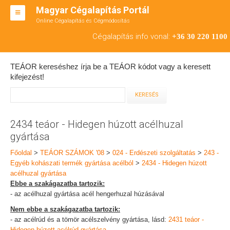
Magyar Cégalapítás Portál
Online Cégalapítás és Cégmódosítás
KFT ALAPÍTÁS
Cégalapítás info vonal:
+36 30 220 1100
BT ALAPÍTÁS
TEÁOR kereséshez írja be a TEÁOR kódot vagy a keresett
RT ALAPÍTÁS
kifejezést!
CÉGMÓDOSÍTÁS
ÁTALAKULÁS
2434 teáor - Hidegen húzott acélhuzal
gyártása
TEÁOR SZÁMOK '08
Főoldal
>
TEÁOR SZÁMOK '08
>
024 - Erdészeti szolgáltatás
>
243 -
ENGEDÉLYKÖTELES
Egyéb kohászati termék gyártása acélból
>
2434 - Hidegen húzott
acélhuzal gyártása
KAPCSOLAT
Ebbe a szakágazatba tartozik:
- az acélhuzal gyártása acél hengerhuzal húzásával
IRODÁK
Nem ebbe a szakágazatba tartozik:
- az acélrúd és a tömör acélszelvény gyártása, lásd:
2431 teáor -
Hidegen húzott acélrúd gyártása