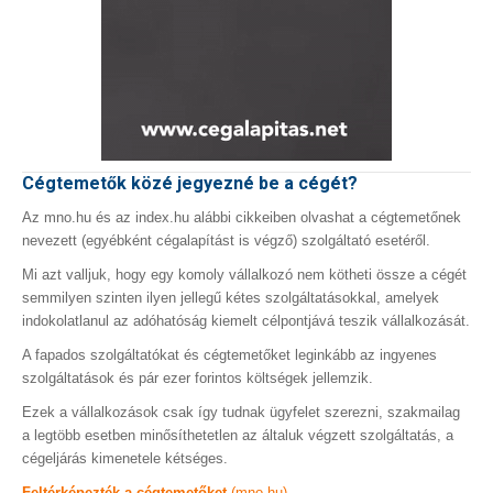
Cégtemetők közé jegyezné be a cégét?
Az mno.hu és az index.hu alábbi cikkeiben olvashat a cégtemetőnek
nevezett (egyébként cégalapítást is végző) szolgáltató esetéről.
Mi azt valljuk, hogy egy komoly vállalkozó nem kötheti össze a cégét
semmilyen szinten ilyen jellegű kétes szolgáltatásokkal, amelyek
indokolatlanul az adóhatóság kiemelt célpontjává teszik vállalkozását.
A fapados szolgáltatókat és cégtemetőket leginkább az ingyenes
szolgáltatások és pár ezer forintos költségek jellemzik.
Ezek a vállalkozások csak így tudnak ügyfelet szerezni, szakmailag
a legtöbb esetben minősíthetetlen az általuk végzett szolgáltatás, a
cégeljárás kimenetele kétséges.
Feltérképezték a cégtemetőket
(mno.hu)