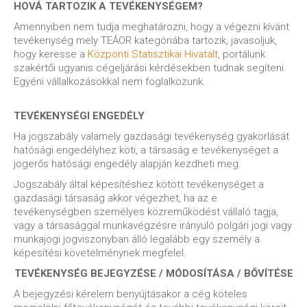
HOVÁ TARTOZIK A TEVÉKENYSÉGEM?
Amennyiben nem tudja meghatározni, hogy a végezni kívánt
tevékenység mely TEÁOR kategóriába tartozik, javasoljuk,
hogy keresse a
Központi Statisztikai Hivatalt
, portálunk
szakértői ugyanis cégeljárási kérdésekben tudnak segíteni.
Egyéni vállalkozásokkal nem foglalkozunk.
TEVÉKENYSÉGI ENGEDÉLY
Ha jogszabály valamely gazdasági tevékenység gyakorlását
hatósági engedélyhez köti, a társaság e tevékenységet a
jogerős hatósági engedély alapján kezdheti meg.
Jogszabály által képesítéshez kötött tevékenységet a
gazdasági társaság akkor végezhet, ha az e
tevékenységben személyes közreműködést vállaló tagja,
vagy a társasággal munkavégzésre irányuló polgári jogi vagy
munkajogi jogviszonyban álló legalább egy személy a
képesítési követelménynek megfelel.
TEVÉKENYSÉG BEJEGYZÉSE / MÓDOSÍTÁSA / BŐVÍTÉSE
A bejegyzési kérelem benyújtásakor a cég köteles