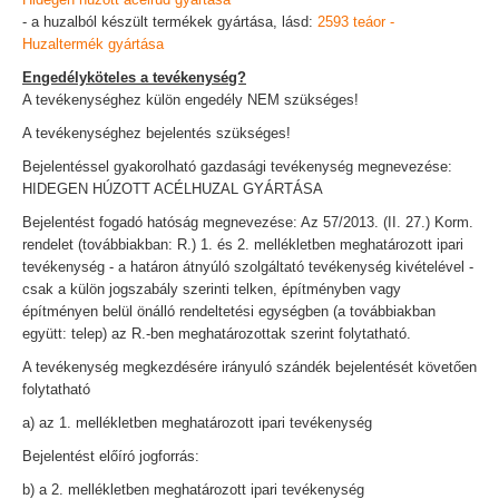
- a huzalból készült termékek gyártása, lásd:
2593 teáor -
Huzaltermék gyártása
Engedélyköteles a tevékenység?
A tevékenységhez külön engedély NEM szükséges!
A tevékenységhez bejelentés szükséges!
Bejelentéssel gyakorolható gazdasági tevékenység megnevezése:
HIDEGEN HÚZOTT ACÉLHUZAL GYÁRTÁSA
Bejelentést fogadó hatóság megnevezése: Az 57/2013. (II. 27.) Korm.
rendelet (továbbiakban: R.) 1. és 2. mellékletben meghatározott ipari
tevékenység - a határon átnyúló szolgáltató tevékenység kivételével -
csak a külön jogszabály szerinti telken, építményben vagy
építményen belül önálló rendeltetési egységben (a továbbiakban
együtt: telep) az R.-ben meghatározottak szerint folytatható.
A tevékenység megkezdésére irányuló szándék bejelentését követően
folytatható
a) az 1. mellékletben meghatározott ipari tevékenység
Bejelentést előíró jogforrás:
b) a 2. mellékletben meghatározott ipari tevékenység