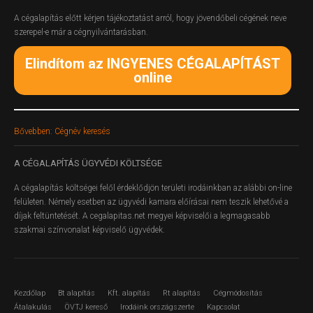
A cégalapítás előtt kérjen tájékoztatást arról, hogy jövendőbeli cégének neve
szerepel-e már a cégnyilvántarásban.
Elindítom az INGYENES CÉGALAPÍTÁST
online
Bővebben: Cégnév keresés
A
CÉGALAPÍTÁS ÜGYVÉDI KÖLTSÉGE
A cégalapítás költségei felől érdeklődjön területi irodáinkban az alábbi on-line
felületen.
Némely esetben az ügyvédi kamara előírásai nem teszik lehetővé a
díjak feltüntetését. A cegalapitas.net megyei képviselői a legmagasabb
szakmai színvonalat képviselő ügyvédek.
Kezdőlap
Bt alapítás
Kft. alapítás
Rt alapítás
Cégmódosítás
Átalakulás
ÖVTJ kereső
Irodáink országszerte
Kapcsolat