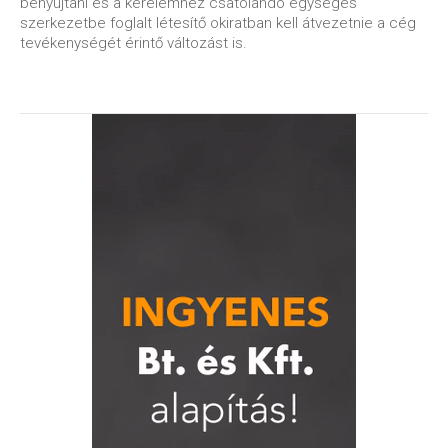
benyújtani és a kérelemhez csatolandó egységes
szerkezetbe foglalt létesítő okiratban kell átvezetnie a cég
tevékenységét érintő változást is.