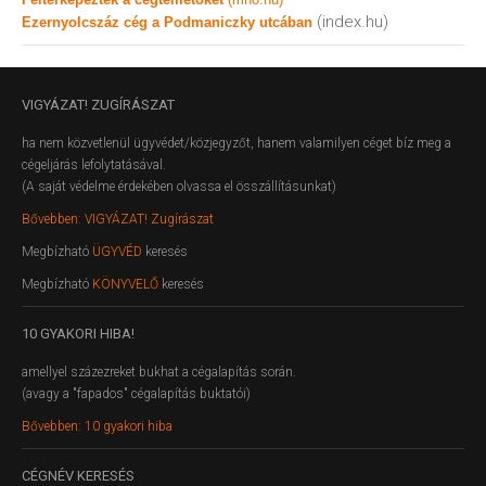
(index.hu)
Ezernyolcszáz cég a Podmaniczky utcában
VIGYÁZAT!
ZUGÍRÁSZAT
ha nem közvetlenül ügyvédet/közjegyzőt, hanem valamilyen céget bíz meg a
cégeljárás lefolytatásával.
(A saját védelme érdekében olvassa el összállításunkat)
Bővebben: VIGYÁZAT! Zugírászat
Megbízható
ÜGYVÉD
keresés
Megbízható
KÖNYVELŐ
keresés
10
GYAKORI HIBA!
amellyel százezreket bukhat a cégalapítás során.
(avagy a "fapados" cégalapítás buktatói)
Bővebben: 10 gyakori hiba
CÉGNÉV
KERESÉS