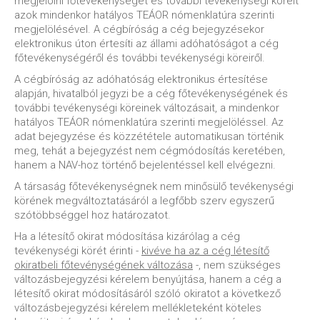
megjelölni főtevékenységét és további tevékenységi köreit
azok mindenkor hatályos TEÁOR nómenklatúra szerinti
megjelölésével. A cégbíróság a cég bejegyzésekor
elektronikus úton értesíti az állami adóhatóságot a cég
főtevékenységéről és további tevékenységi köreiről.
A cégbíróság az adóhatóság elektronikus értesítése
alapján, hivatalból jegyzi be a cég főtevékenységének és
további tevékenységi köreinek változásait, a mindenkor
hatályos TEÁOR nómenklatúra szerinti megjelöléssel. Az
adat bejegyzése és közzététele automatikusan történik
meg, tehát a bejegyzést nem cégmódosítás keretében,
hanem a NAV-hoz történő bejelentéssel kell elvégezni.
A társaság főtevékenységnek nem minősülő tevékenységi
körének megváltoztatásáról a legfőbb szerv egyszerű
szótöbbséggel hoz határozatot.
Ha a létesítő okirat módosítása kizárólag a cég
tevékenységi körét érinti -
kivéve ha az a cég létesítő
okiratbeli főtevénységének változása
-, nem szükséges
változásbejegyzési kérelem benyújtása, hanem a cég a
létesítő okirat módosításáról szóló okiratot a következő
változásbejegyzési kérelem mellékleteként köteles