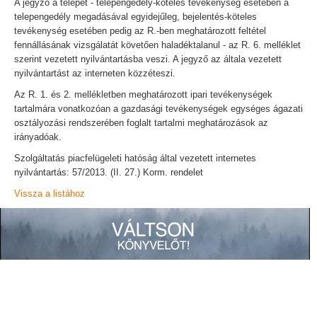
A jegyző a telepet - telepengedély-köteles tevékenység esetében a
telepengedély megadásával egyidejűleg, bejelentés-köteles
tevékenység esetében pedig az R.-ben meghatározott feltétel
fennállásának vizsgálatát követően haladéktalanul - az R. 6. melléklet
szerint vezetett nyilvántartásba veszi. A jegyző az általa vezetett
nyilvántartást az interneten közzéteszi.
Az R. 1. és 2. mellékletben meghatározott ipari tevékenységek
tartalmára vonatkozóan a gazdasági tevékenységek egységes ágazati
osztályozási rendszerében foglalt tartalmi meghatározások az
irányadóak.
Szolgáltatás piacfelügeleti hatóság által vezetett internetes
nyilvántartás: 57/2013. (II. 27.) Korm. rendelet
Vissza a listához