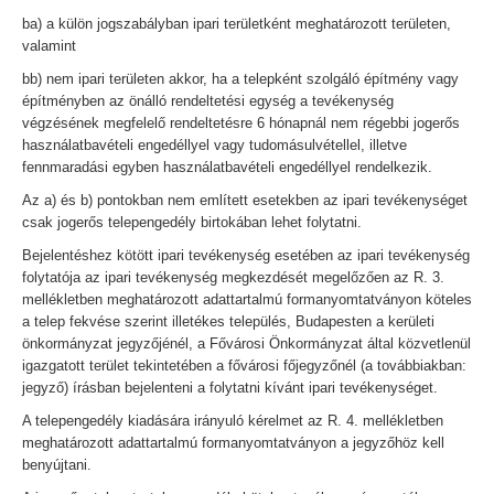
ba) a külön jogszabályban ipari területként meghatározott területen,
valamint
bb) nem ipari területen akkor, ha a telepként szolgáló építmény vagy
építményben az önálló rendeltetési egység a tevékenység
végzésének megfelelő rendeltetésre 6 hónapnál nem régebbi jogerős
használatbavételi engedéllyel vagy tudomásulvétellel, illetve
fennmaradási egyben használatbavételi engedéllyel rendelkezik.
Az a) és b) pontokban nem említett esetekben az ipari tevékenységet
csak jogerős telepengedély birtokában lehet folytatni.
Bejelentéshez kötött ipari tevékenység esetében az ipari tevékenység
folytatója az ipari tevékenység megkezdését megelőzően az R. 3.
mellékletben meghatározott adattartalmú formanyomtatványon köteles
a telep fekvése szerint illetékes település, Budapesten a kerületi
önkormányzat jegyzőjénél, a Fővárosi Önkormányzat által közvetlenül
igazgatott terület tekintetében a fővárosi főjegyzőnél (a továbbiakban:
jegyző) írásban bejelenteni a folytatni kívánt ipari tevékenységet.
A telepengedély kiadására irányuló kérelmet az R. 4. mellékletben
meghatározott adattartalmú formanyomtatványon a jegyzőhöz kell
benyújtani.