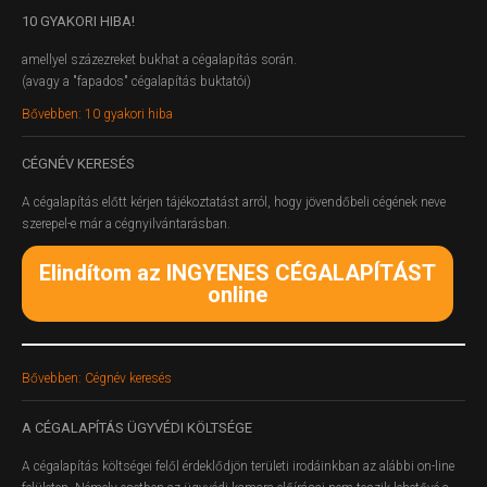
10
GYAKORI HIBA!
amellyel százezreket bukhat a cégalapítás során.
(avagy a "fapados" cégalapítás buktatói)
Bővebben: 10 gyakori hiba
CÉGNÉV
KERESÉS
A cégalapítás előtt kérjen tájékoztatást arról, hogy jövendőbeli cégének neve
szerepel-e már a cégnyilvántarásban.
Elindítom az INGYENES CÉGALAPÍTÁST
online
Bővebben: Cégnév keresés
A
CÉGALAPÍTÁS ÜGYVÉDI KÖLTSÉGE
A cégalapítás költségei felől érdeklődjön területi irodáinkban az alábbi on-line