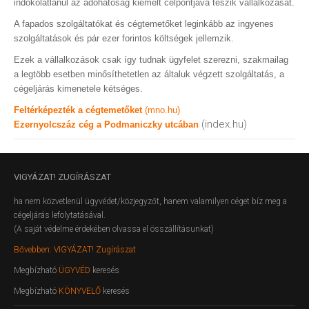
indokolatlanul az adóhatóság kiemelt célpontjává teszik vállalkozását.
A fapados szolgáltatókat és cégtemetőket leginkább az ingyenes
szolgáltatások és pár ezer forintos költségek jellemzik.
Ezek a vállalkozások csak így tudnak ügyfelet szerezni, szakmailag
a legtöbb esetben minősíthetetlen az általuk végzett szolgáltatás, a
cégeljárás kimenetele kétséges.
Feltérképezték a cégtemetőket
(mno.hu)
(index.hu)
Ezernyolcszáz cég a Podmaniczky utcában
VIGYÁZAT!
ZUGÍRÁSZAT
ha nem közvetlenül ügyvédet/közjegyzőt, hanem valamilyen céget bíz meg a
cégeljárás lefolytatásával.
(A saját védelme érdekében olvassa el összállításunkat)
Bővebben: VIGYÁZAT! Zugírászat
Megbízható
ÜGYVÉD
keresés
Megbízható
KÖNYVELŐ
keresés