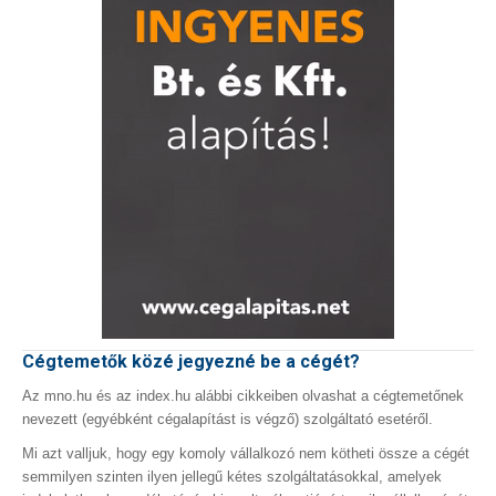
Cégtemetők közé jegyezné be a cégét?
Az mno.hu és az index.hu alábbi cikkeiben olvashat a cégtemetőnek
nevezett (egyébként cégalapítást is végző) szolgáltató esetéről.
Mi azt valljuk, hogy egy komoly vállalkozó nem kötheti össze a cégét
semmilyen szinten ilyen jellegű kétes szolgáltatásokkal, amelyek