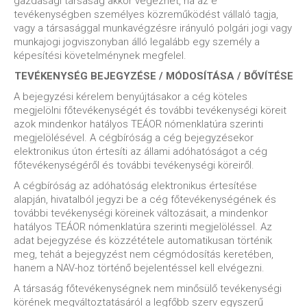
gazdasági társaság akkor végezhet, ha az e
tevékenységben személyes közreműködést vállaló tagja,
vagy a társasággal munkavégzésre irányuló polgári jogi vagy
munkajogi jogviszonyban álló legalább egy személy a
képesítési követelménynek megfelel.
TEVÉKENYSÉG BEJEGYZÉSE / MÓDOSÍTÁSA / BŐVÍTÉSE
A bejegyzési kérelem benyújtásakor a cég köteles
megjelölni főtevékenységét és további tevékenységi köreit
azok mindenkor hatályos TEÁOR nómenklatúra szerinti
megjelölésével. A cégbíróság a cég bejegyzésekor
elektronikus úton értesíti az állami adóhatóságot a cég
főtevékenységéről és további tevékenységi köreiről.
A cégbíróság az adóhatóság elektronikus értesítése
alapján, hivatalból jegyzi be a cég főtevékenységének és
további tevékenységi köreinek változásait, a mindenkor
hatályos TEÁOR nómenklatúra szerinti megjelöléssel. Az
adat bejegyzése és közzététele automatikusan történik
meg, tehát a bejegyzést nem cégmódosítás keretében,
hanem a NAV-hoz történő bejelentéssel kell elvégezni.
A társaság főtevékenységnek nem minősülő tevékenységi
körének megváltoztatásáról a legfőbb szerv egyszerű