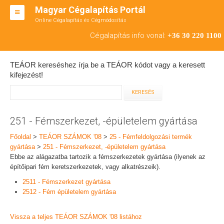
Magyar Cégalapítás Portál
Online Cégalapítás és Cégmódosítás
KFT ALAPÍTÁS
Cégalapítás info vonal:
+36 30 220 1100
BT ALAPÍTÁS
TEÁOR kereséshez írja be a TEÁOR kódot vagy a keresett
RT ALAPÍTÁS
kifejezést!
CÉGMÓDOSÍTÁS
ÁTALAKULÁS
251 - Fémszerkezet, -épületelem gyártása
TEÁOR SZÁMOK '08
Főoldal
>
TEÁOR SZÁMOK '08
>
25 - Fémfeldolgozási termék
gyártása
>
251 - Fémszerkezet, -épületelem gyártása
ENGEDÉLYKÖTELES
Ebbe az alágazatba tartozik a fémszerkezetek gyártása (ilyenek az
építőipari fém keretszerkezetek, vagy alkatrészeik).
KAPCSOLAT
2511 - Fémszerkezet gyártása
2512 - Fém épületelem gyártása
IRODÁK
Vissza a teljes TEÁOR SZÁMOK '08 listához