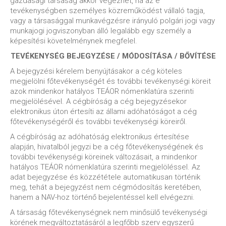
gazdasági társaság akkor végezhet, ha az e
tevékenységben személyes közreműködést vállaló tagja,
vagy a társasággal munkavégzésre irányuló polgári jogi vagy
munkajogi jogviszonyban álló legalább egy személy a
képesítési követelménynek megfelel.
TEVÉKENYSÉG BEJEGYZÉSE / MÓDOSÍTÁSA / BŐVÍTÉSE
A bejegyzési kérelem benyújtásakor a cég köteles
megjelölni főtevékenységét és további tevékenységi köreit
azok mindenkor hatályos TEÁOR nómenklatúra szerinti
megjelölésével. A cégbíróság a cég bejegyzésekor
elektronikus úton értesíti az állami adóhatóságot a cég
főtevékenységéről és további tevékenységi köreiről.
A cégbíróság az adóhatóság elektronikus értesítése
alapján, hivatalból jegyzi be a cég főtevékenységének és
további tevékenységi köreinek változásait, a mindenkor
hatályos TEÁOR nómenklatúra szerinti megjelöléssel. Az
adat bejegyzése és közzététele automatikusan történik
meg, tehát a bejegyzést nem cégmódosítás keretében,
hanem a NAV-hoz történő bejelentéssel kell elvégezni.
A társaság főtevékenységnek nem minősülő tevékenységi
körének megváltoztatásáról a legfőbb szerv egyszerű