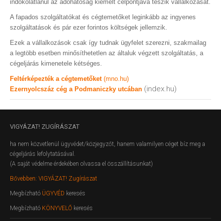
indokolatlanul az adóhatóság kiemelt célpontjává teszik vállalkozását.
A fapados szolgáltatókat és cégtemetőket leginkább az ingyenes
szolgáltatások és pár ezer forintos költségek jellemzik.
Ezek a vállalkozások csak így tudnak ügyfelet szerezni, szakmailag
a legtöbb esetben minősíthetetlen az általuk végzett szolgáltatás, a
cégeljárás kimenetele kétséges.
Feltérképezték a cégtemetőket
(mno.hu)
(index.hu)
Ezernyolcszáz cég a Podmaniczky utcában
VIGYÁZAT!
ZUGÍRÁSZAT
ha nem közvetlenül ügyvédet/közjegyzőt, hanem valamilyen céget bíz meg a
cégeljárás lefolytatásával.
(A saját védelme érdekében olvassa el összállításunkat)
Bővebben: VIGYÁZAT! Zugírászat
Megbízható
ÜGYVÉD
keresés
Megbízható
KÖNYVELŐ
keresés