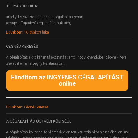
10
GYAKORI HIBA!
amellyel százezreket bukhat a cégalapítás során.
(avagy a "fapados" cégalapítás buktatói)
Bővebben: 10 gyakori hiba
CÉGNÉV
KERESÉS
A cégalapítás előtt kérjen tájékoztatást arról, hogy jövendőbeli cégének neve
szerepel-e már a cégnyilvántarásban.
Elindítom az INGYENES CÉGALAPÍTÁST
online
Bővebben: Cégnév keresés
A
CÉGALAPÍTÁS ÜGYVÉDI KÖLTSÉGE
A cégalapítás költségei felől érdeklődjön területi irodáinkban az alábbi on-line