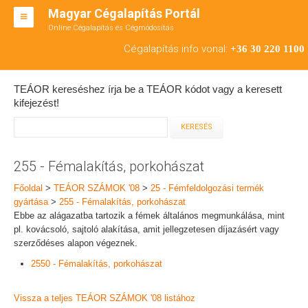
Magyar Cégalapítás Portál
Online Cégalapítás és Cégmódosítás
KFT ALAPÍTÁS
Cégalapítás info vonal:
+36 30 220 1100
BT ALAPÍTÁS
TEÁOR kereséshez írja be a TEÁOR kódot vagy a keresett
RT ALAPÍTÁS
kifejezést!
CÉGMÓDOSÍTÁS
ÁTALAKULÁS
255 - Fémalakítás, porkohászat
TEÁOR SZÁMOK '08
Főoldal
>
TEÁOR SZÁMOK '08
>
25 - Fémfeldolgozási termék
gyártása
>
255 - Fémalakítás, porkohászat
ENGEDÉLYKÖTELES
Ebbe az alágazatba tartozik a fémek általános megmunkálása, mint
pl. kovácsoló, sajtoló alakítása, amit jellegzetesen díjazásért vagy
KAPCSOLAT
szerződéses alapon végeznek.
2550 - Fémalakítás, porkohászat
IRODÁK
Vissza a teljes TEÁOR SZÁMOK '08 listához