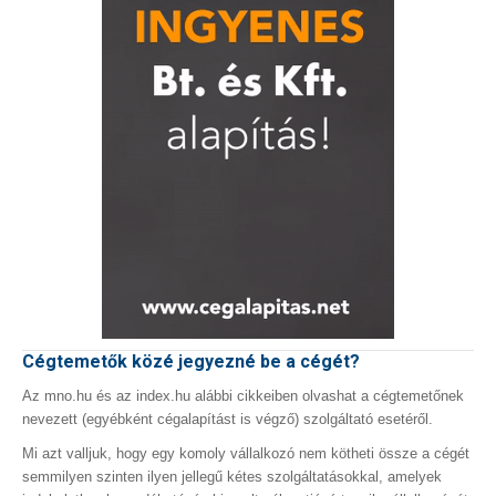
Cégtemetők közé jegyezné be a cégét?
Az mno.hu és az index.hu alábbi cikkeiben olvashat a cégtemetőnek
nevezett (egyébként cégalapítást is végző) szolgáltató esetéről.
Mi azt valljuk, hogy egy komoly vállalkozó nem kötheti össze a cégét
semmilyen szinten ilyen jellegű kétes szolgáltatásokkal, amelyek