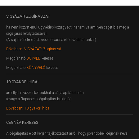
VIGYÁZAT!
ZUGÍRÁSZAT
ha nem közvetlenül ügyvédet/közjegyzőt, hanem valamilyen céget bíz meg a
cégeljárás lefolytatásával.
(A saját védelme érdekében olvassa el összállításunkat)
Bővebben: VIGYÁZAT! Zugírászat
Megbízható
ÜGYVÉD
keresés
Megbízható
KÖNYVELŐ
keresés
10
GYAKORI HIBA!
amellyel százezreket bukhat a cégalapítás során.
(avagy a "fapados" cégalapítás buktatói)
Bővebben: 10 gyakori hiba
CÉGNÉV
KERESÉS
A cégalapítás előtt kérjen tájékoztatást arról, hogy jövendőbeli cégének neve