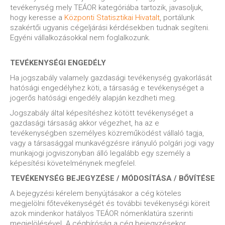
tevékenység mely TEÁOR kategóriába tartozik, javasoljuk,
hogy keresse a
Központi Statisztikai Hivatalt
, portálunk
szakértői ugyanis cégeljárási kérdésekben tudnak segíteni.
Egyéni vállalkozásokkal nem foglalkozunk.
TEVÉKENYSÉGI ENGEDÉLY
Ha jogszabály valamely gazdasági tevékenység gyakorlását
hatósági engedélyhez köti, a társaság e tevékenységet a
jogerős hatósági engedély alapján kezdheti meg.
Jogszabály által képesítéshez kötött tevékenységet a
gazdasági társaság akkor végezhet, ha az e
tevékenységben személyes közreműködést vállaló tagja,
vagy a társasággal munkavégzésre irányuló polgári jogi vagy
munkajogi jogviszonyban álló legalább egy személy a
képesítési követelménynek megfelel.
TEVÉKENYSÉG BEJEGYZÉSE / MÓDOSÍTÁSA / BŐVÍTÉSE
A bejegyzési kérelem benyújtásakor a cég köteles
megjelölni főtevékenységét és további tevékenységi köreit
azok mindenkor hatályos TEÁOR nómenklatúra szerinti
megjelölésével. A cégbíróság a cég bejegyzésekor