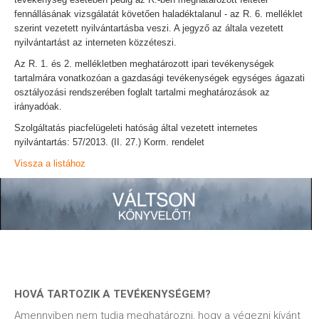
fennállásának vizsgálatát követően haladéktalanul - az R. 6. melléklet
szerint vezetett nyilvántartásba veszi. A jegyző az általa vezetett
nyilvántartást az interneten közzéteszi.
Az R. 1. és 2. mellékletben meghatározott ipari tevékenységek
tartalmára vonatkozóan a gazdasági tevékenységek egységes ágazati
osztályozási rendszerében foglalt tartalmi meghatározások az
irányadóak.
Szolgáltatás piacfelügeleti hatóság által vezetett internetes
nyilvántartás: 57/2013. (II. 27.) Korm. rendelet
Vissza a listához
HOVÁ TARTOZIK A TEVÉKENYSÉGEM?
Amennyiben nem tudja meghatározni, hogy a végezni kívánt