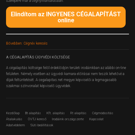
szerepel-e már a cégnyilvántarásban.
Elindítom az INGYENES CÉGALAPÍTÁST
online
Bővebben: Cégnév keresés
A
CÉGALAPÍTÁS ÜGYVÉDI KÖLTSÉGE
A cégalapítás költségei felől érdeklődjön területi irodáinkban az alábbi on-line
felületen.
Némely esetben az ügyvédi kamara előírásai nem teszik lehetővé a
díjak feltüntetését. A cegalapitas.net megyei képviselői a legmagasabb
szakmai színvonalat képviselő ügyvédek.
Kezdőlap
Bt alapítás
Kft. alapítás
Rt alapítás
Cégmódosítás
Átalakulás
ÖVTJ kereső
Irodáink országszerte
Kapcsolat
Adatvédelem
Süti beállítások