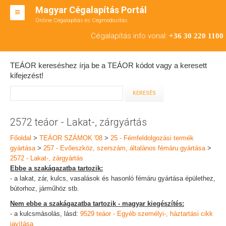
Magyar Cégalapítás Portál
Online Cégalapítás és Cégmódosítás
KFT ALAPÍTÁS
Cégalapítás info vonal:
+36 30 220 1100
BT ALAPÍTÁS
TEÁOR kereséshez írja be a TEÁOR kódot vagy a keresett
RT ALAPÍTÁS
kifejezést!
CÉGMÓDOSÍTÁS
ÁTALAKULÁS
2572 teáor - Lakat-, zárgyártás
TEÁOR SZÁMOK '08
Főoldal
>
TEÁOR SZÁMOK '08
>
25 - Fémfeldolgozási termék
gyártása
>
257 - Evőeszköz, szerszám, általános fémáru gyártása
>
ENGEDÉLYKÖTELES
2572 - Lakat-, zárgyártás
Ebbe a szakágazatba tartozik:
KAPCSOLAT
- a lakat, zár, kulcs, vasalások és hasonló fémáru gyártása épülethez,
bútorhoz, járműhöz stb.
IRODÁK
Nem ebbe a szakágazatba tartozik - magyar kiegészítés:
- a kulcsmásolás, lásd:
9529 teáor - Egyéb személyi-, háztartási cikk
javítása