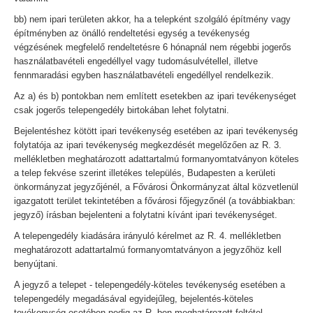
bb) nem ipari területen akkor, ha a telepként szolgáló építmény vagy
építményben az önálló rendeltetési egység a tevékenység
végzésének megfelelő rendeltetésre 6 hónapnál nem régebbi jogerős
használatbavételi engedéllyel vagy tudomásulvétellel, illetve
fennmaradási egyben használatbavételi engedéllyel rendelkezik.
Az a) és b) pontokban nem említett esetekben az ipari tevékenységet
csak jogerős telepengedély birtokában lehet folytatni.
Bejelentéshez kötött ipari tevékenység esetében az ipari tevékenység
folytatója az ipari tevékenység megkezdését megelőzően az R. 3.
mellékletben meghatározott adattartalmú formanyomtatványon köteles
a telep fekvése szerint illetékes település, Budapesten a kerületi
önkormányzat jegyzőjénél, a Fővárosi Önkormányzat által közvetlenül
igazgatott terület tekintetében a fővárosi főjegyzőnél (a továbbiakban:
jegyző) írásban bejelenteni a folytatni kívánt ipari tevékenységet.
A telepengedély kiadására irányuló kérelmet az R. 4. mellékletben
meghatározott adattartalmú formanyomtatványon a jegyzőhöz kell
benyújtani.
A jegyző a telepet - telepengedély-köteles tevékenység esetében a
telepengedély megadásával egyidejűleg, bejelentés-köteles
tevékenység esetében pedig az R.-ben meghatározott feltétel