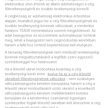
elektronikus úton értesíti az állami adóhatóságot a cég
főtevékenységéről és további tevékenységi köreiről.
A cégbíróság az adóhatóság elektronikus értesítése
alapján, hivatalból jegyzi be a cég főtevékenységének és
további tevékenységi köreinek változásait, a mindenkor
hatályos TEÁOR nómenklatúra szerinti megjelöléssel. Az
adat bejegyzése és közzététele automatikusan történik
meg, tehát a bejegyzést nem cégmódosítás keretében,
hanem a NAV-hoz történő bejelentéssel kell elvégezni.
A társaság főtevékenységnek nem minősülő tevékenységi
körének megváltoztatásáról a legfőbb szerv egyszerű
szótöbbséggel hoz határozatot.
Ha a létesítő okirat módosítása kizárólag a cég
tevékenységi körét érinti -
kivéve ha az a cég létesítő
okiratbeli főtevénységének változása
-, nem szükséges
változásbejegyzési kérelem benyújtása, hanem a cég a
létesítő okirat módosításáról szóló okiratot a következő
változásbejegyzési kérelem mellékleteként köteles
benyújtani és a kérelemhez csatolandó egységes
szerkezetbe foglalt létesítő okiratban kell átvezetnie a cég
tevékenységét érintő változást is.