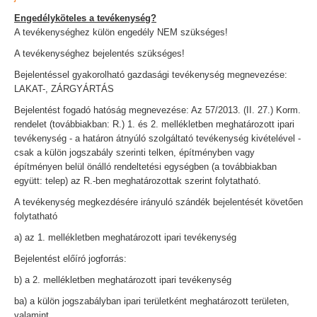
Engedélyköteles a tevékenység?
A tevékenységhez külön engedély NEM szükséges!
A tevékenységhez bejelentés szükséges!
Bejelentéssel gyakorolható gazdasági tevékenység megnevezése:
LAKAT-, ZÁRGYÁRTÁS
Bejelentést fogadó hatóság megnevezése: Az 57/2013. (II. 27.) Korm.
rendelet (továbbiakban: R.) 1. és 2. mellékletben meghatározott ipari
tevékenység - a határon átnyúló szolgáltató tevékenység kivételével -
csak a külön jogszabály szerinti telken, építményben vagy
építményen belül önálló rendeltetési egységben (a továbbiakban
együtt: telep) az R.-ben meghatározottak szerint folytatható.
A tevékenység megkezdésére irányuló szándék bejelentését követően
folytatható
a) az 1. mellékletben meghatározott ipari tevékenység
Bejelentést előíró jogforrás:
b) a 2. mellékletben meghatározott ipari tevékenység
ba) a külön jogszabályban ipari területként meghatározott területen,
valamint