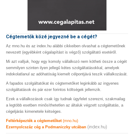
Cégtemetők közé jegyezné be a cégét?
Az mno.hu és az index.hu alábbi cikkeiben olvashat a cégtemetőnek
nevezett (egyébként cégalapítást is végző) szolgáltató esetéről.
Mi azt valljuk, hogy egy komoly vállalkozó nem kötheti össze a cégét
semmilyen szinten ilyen jellegű kétes szolgáltatásokkal, amelyek
indokolatlanul az adóhatóság kiemelt célpontjává teszik vállalkozását.
A fapados szolgáltatókat és cégtemetőket leginkább az ingyenes
szolgáltatások és pár ezer forintos költségek jellemzik.
Ezek a vállalkozások csak így tudnak ügyfelet szerezni, szakmailag
a legtöbb esetben minősíthetetlen az általuk végzett szolgáltatás, a
cégeljárás kimenetele kétséges.
Feltérképezték a cégtemetőket
(mno.hu)
(index.hu)
Ezernyolcszáz cég a Podmaniczky utcában