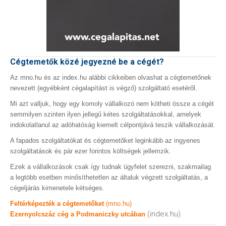
Cégtemetők közé jegyezné be a cégét?
Az mno.hu és az index.hu alábbi cikkeiben olvashat a cégtemetőnek
nevezett (egyébként cégalapítást is végző) szolgáltató esetéről.
Mi azt valljuk, hogy egy komoly vállalkozó nem kötheti össze a cégét
semmilyen szinten ilyen jellegű kétes szolgáltatásokkal, amelyek
indokolatlanul az adóhatóság kiemelt célpontjává teszik vállalkozását.
A fapados szolgáltatókat és cégtemetőket leginkább az ingyenes
szolgáltatások és pár ezer forintos költségek jellemzik.
Ezek a vállalkozások csak így tudnak ügyfelet szerezni, szakmailag
a legtöbb esetben minősíthetetlen az általuk végzett szolgáltatás, a
cégeljárás kimenetele kétséges.
Feltérképezték a cégtemetőket
(mno.hu)
(index.hu)
Ezernyolcszáz cég a Podmaniczky utcában