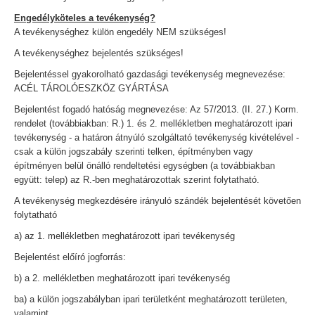
Engedélyköteles a tevékenység?
A tevékenységhez külön engedély NEM szükséges!
A tevékenységhez bejelentés szükséges!
Bejelentéssel gyakorolható gazdasági tevékenység megnevezése:
ACÉL TÁROLÓESZKÖZ GYÁRTÁSA
Bejelentést fogadó hatóság megnevezése: Az 57/2013. (II. 27.) Korm.
rendelet (továbbiakban: R.) 1. és 2. mellékletben meghatározott ipari
tevékenység - a határon átnyúló szolgáltató tevékenység kivételével -
csak a külön jogszabály szerinti telken, építményben vagy
építményen belül önálló rendeltetési egységben (a továbbiakban
együtt: telep) az R.-ben meghatározottak szerint folytatható.
A tevékenység megkezdésére irányuló szándék bejelentését követően
folytatható
a) az 1. mellékletben meghatározott ipari tevékenység
Bejelentést előíró jogforrás:
b) a 2. mellékletben meghatározott ipari tevékenység
ba) a külön jogszabályban ipari területként meghatározott területen,
valamint