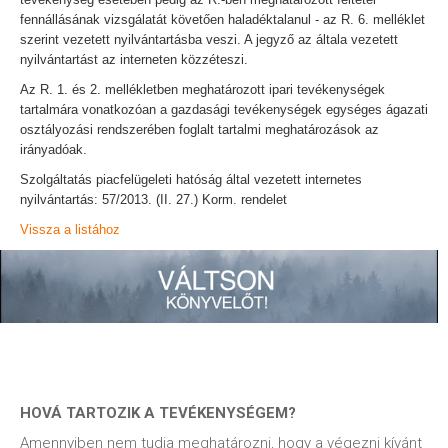
fennállásának vizsgálatát követően haladéktalanul - az R. 6. melléklet
szerint vezetett nyilvántartásba veszi. A jegyző az általa vezetett
nyilvántartást az interneten közzéteszi.
Az R. 1. és 2. mellékletben meghatározott ipari tevékenységek
tartalmára vonatkozóan a gazdasági tevékenységek egységes ágazati
osztályozási rendszerében foglalt tartalmi meghatározások az
irányadóak.
Szolgáltatás piacfelügeleti hatóság által vezetett internetes
nyilvántartás: 57/2013. (II. 27.) Korm. rendelet
Vissza a listához
HOVÁ TARTOZIK A TEVÉKENYSÉGEM?
Amennyiben nem tudja meghatározni, hogy a végezni kívánt