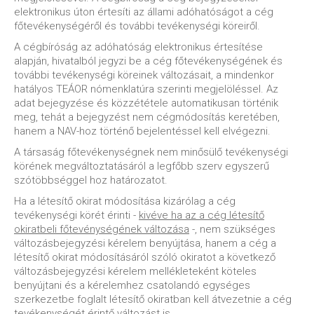
elektronikus úton értesíti az állami adóhatóságot a cég
főtevékenységéről és további tevékenységi köreiről.
A cégbíróság az adóhatóság elektronikus értesítése
alapján, hivatalból jegyzi be a cég főtevékenységének és
további tevékenységi köreinek változásait, a mindenkor
hatályos TEÁOR nómenklatúra szerinti megjelöléssel. Az
adat bejegyzése és közzététele automatikusan történik
meg, tehát a bejegyzést nem cégmódosítás keretében,
hanem a NAV-hoz történő bejelentéssel kell elvégezni.
A társaság főtevékenységnek nem minősülő tevékenységi
körének megváltoztatásáról a legfőbb szerv egyszerű
szótöbbséggel hoz határozatot.
Ha a létesítő okirat módosítása kizárólag a cég
tevékenységi körét érinti -
kivéve ha az a cég létesítő
okiratbeli főtevénységének változása
-, nem szükséges
változásbejegyzési kérelem benyújtása, hanem a cég a
létesítő okirat módosításáról szóló okiratot a következő
változásbejegyzési kérelem mellékleteként köteles
benyújtani és a kérelemhez csatolandó egységes
szerkezetbe foglalt létesítő okiratban kell átvezetnie a cég
tevékenységét érintő változást is.