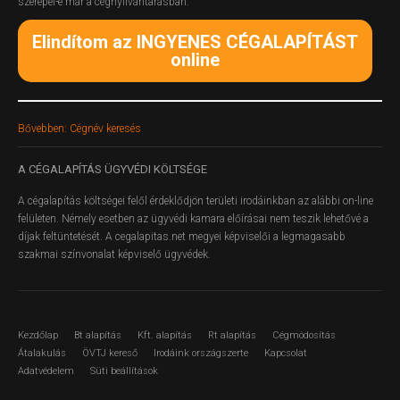
szerepel-e már a cégnyilvántarásban.
Elindítom az INGYENES CÉGALAPÍTÁST
online
Bővebben: Cégnév keresés
A
CÉGALAPÍTÁS ÜGYVÉDI KÖLTSÉGE
A cégalapítás költségei felől érdeklődjön területi irodáinkban az alábbi on-line
felületen.
Némely esetben az ügyvédi kamara előírásai nem teszik lehetővé a
díjak feltüntetését. A cegalapitas.net megyei képviselői a legmagasabb
szakmai színvonalat képviselő ügyvédek.
Kezdőlap
Bt alapítás
Kft. alapítás
Rt alapítás
Cégmódosítás
Átalakulás
ÖVTJ kereső
Irodáink országszerte
Kapcsolat
Adatvédelem
Süti beállítások