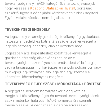
tevékenység mely TEÁOR kategóriába tartozik, javasoljuk,
hogy keresse a
Központi Statisztikai Hivatalt
, portálunk
szakértői ugyanis cégeljárási kérdésekben tudnak segíteni.
Egyéni vállalkozásokkal nem foglalkozunk.
TEVÉKENYSÉGI ENGEDÉLY
Ha jogszabály valamely gazdasági tevékenység gyakorlását
hatósági engedélyhez köti, a társaság e tevékenységet a
jogerős hatósági engedély alapján kezdheti meg.
Jogszabály által képesítéshez kötött tevékenységet a
gazdasági társaság akkor végezhet, ha az e
tevékenységben személyes közreműködést vállaló tagja,
vagy a társasággal munkavégzésre irányuló polgári jogi vagy
munkajogi jogviszonyban álló legalább egy személy a
képesítési követelménynek megfelel.
TEVÉKENYSÉG BEJEGYZÉSE / MÓDOSÍTÁSA / BŐVÍTÉSE
A bejegyzési kérelem benyújtásakor a cég köteles
megjelölni főtevékenységét és további tevékenységi köreit
azok mindenkor hatályos TEÁOR nómenklatúra szerinti
megjelölésével. A cégbíróság a cég bejegyzésekor