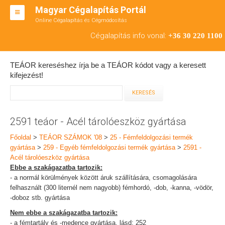
Magyar Cégalapítás Portál
Online Cégalapítás és Cégmódosítás
KFT ALAPÍTÁS
Cégalapítás info vonal:
+36 30 220 1100
BT ALAPÍTÁS
TEÁOR kereséshez írja be a TEÁOR kódot vagy a keresett
RT ALAPÍTÁS
kifejezést!
CÉGMÓDOSÍTÁS
ÁTALAKULÁS
2591 teáor - Acél tárolóeszköz gyártása
TEÁOR SZÁMOK '08
Főoldal
>
TEÁOR SZÁMOK '08
>
25 - Fémfeldolgozási termék
gyártása
>
259 - Egyéb fémfeldolgozási termék gyártása
>
2591 -
ENGEDÉLYKÖTELES
Acél tárolóeszköz gyártása
Ebbe a szakágazatba tartozik:
KAPCSOLAT
- a normál körülmények között áruk szállítására, csomagolására
felhasznált (300 liternél nem nagyobb) fémhordó, -dob, -kanna, -vödör,
IRODÁK
-doboz stb. gyártása
Nem ebbe a szakágazatba tartozik:
- a fémtartály és -medence gyártása, lásd: 252