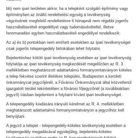
bb) nem ipari területen akkor, ha a telepként szolgáló építmény vagy
építményben az önálló rendeltetési egység a tevékenység
végzésének megfelelő rendeltetésre 6 hónapnál nem régebbi jogerős
használatbavételi engedéllyel vagy tudomásulvétellel, illetve
fennmaradási egyben használatbavételi engedéllyel rendelkezik.
Az a) és b) pontokban nem említett esetekben az ipari tevékenységet
csak jogerős telepengedély birtokában lehet folytatni.
Bejelentéshez kötött ipari tevékenység esetében az ipari tevékenység
folytatója az ipari tevékenység megkezdését megelőzően az R. 3.
mellékletben meghatározott adattartalmú formanyomtatványon köteles
a telep fekvése szerint illetékes település, Budapesten a kerületi
önkormányzat jegyzőjénél, a Fővárosi Önkormányzat által közvetlenül
igazgatott terület tekintetében a fővárosi főjegyzőnél (a továbbiakban:
jegyző) írásban bejelenteni a folytatni kívánt ipari tevékenységet.
A telepengedély kiadására irányuló kérelmet az R. 4. mellékletben
meghatározott adattartalmú formanyomtatványon a jegyzőhöz kell
benyújtani.
A jegyző a telepet - telepengedély-köteles tevékenység esetében a
telepengedély megadásával egyidejűleg, bejelentés-köteles
tevékenység esetében pedig az R.-ben meghatározott feltétel