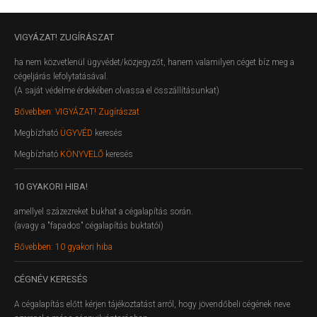
VIGYÁZAT!
ZUGÍRÁSZAT
ha nem közvetlenül ügyvédet/közjegyzőt, hanem valamilyen céget bíz meg a
cégeljárás lefolytatásával.
(A saját védelme érdekében olvassa el összállításunkat)
Bővebben: VIGYÁZAT! Zugírászat
Megbízható
ÜGYVÉD
keresés
Megbízható
KÖNYVELŐ
keresés
10
GYAKORI HIBA!
amellyel százezreket bukhat a cégalapítás során.
(avagy a "fapados" cégalapítás buktatói)
Bővebben: 10 gyakori hiba
CÉGNÉV
KERESÉS
A cégalapítás előtt kérjen tájékoztatást arról, hogy jövendőbeli cégének neve