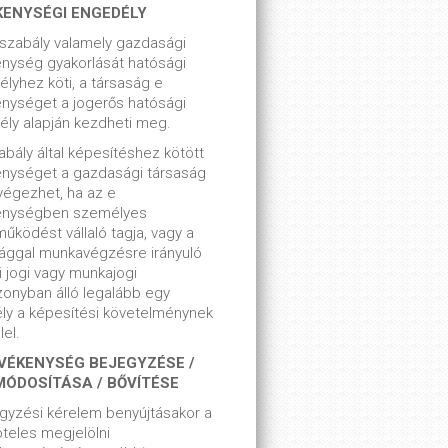
KENYSÉGI ENGEDÉLY
szabály valamely gazdasági
nység gyakorlását hatósági
lyhez köti, a társaság e
nységet a jogerős hatósági
ly alapján kezdheti meg.
bály által képesítéshez kötött
enységet a gazdasági társaság
végezhet, ha az e
enységben személyes
űködést vállaló tagja, vagy a
ággal munkavégzésre irányuló
i jogi vagy munkajogi
zonyban álló legalább egy
ly a képesítési követelménynek
el.
VÉKENYSÉG BEJEGYZÉSE /
MÓDOSÍTÁSA / BŐVÍTÉSE
gyzési kérelem benyújtásakor a
teles megjelölni