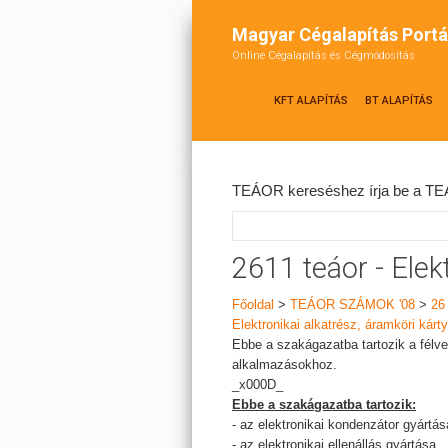
Magyar Cégalapítás Portá
Online Cégalapítás és Cégmódosítás
KFT ALAPÍTÁS
BT ALAPÍTÁS
TEÁOR kereséshez írja be a TEÁ
2611 teáor - Elek
Főoldal
>
TEÁOR SZÁMOK '08
>
26
Elektronikai alkatrész, áramköri kárt
Ebbe a szakágazatba tartozik a félve
alkalmazásokhoz.
_x000D_
Ebbe a szakágazatba tartozik:
- az elektronikai kondenzátor gyártás
- az elektronikai ellenállás gyártása