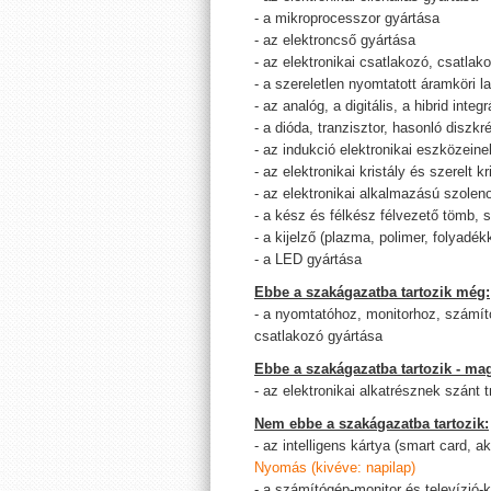
- a mikroprocesszor gyártása
- az elektroncső gyártása
- az elektronikai csatlakozó, csatlak
- a szereletlen nyomtatott áramköri l
- az analóg, a digitális, a hibrid inte
- a dióda, tranzisztor, hasonló diszk
- az indukció elektronikai eszközeine
- az elektronikai kristály és szerelt 
- az elektronikai alkalmazású szolen
- a kész és félkész félvezető tömb, s
- a kijelző (plazma, polimer, folyadé
- a LED gyártása
Ebbe a szakágazatba tartozik még:
- a nyomtatóhoz, monitorhoz, számít
csatlakozó gyártása
Ebbe a szakágazatba tartozik - mag
- az elektronikai alkatrésznek szánt
Nem ebbe a szakágazatba tartozik:
- az intelligens kártya (smart card, 
Nyomás (kivéve: napilap)
- a számítógép-monitor és televízió-