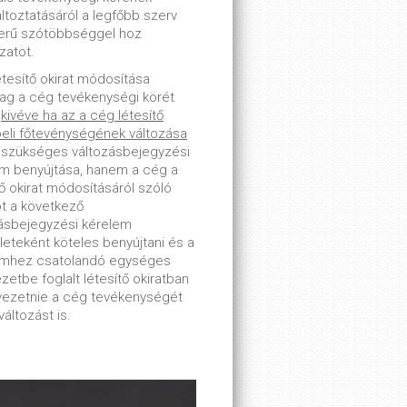
toztatásáról a legfőbb szerv
erű szótöbbséggel hoz
zatot.
étesítő okirat módosítása
lag a cég tevékenységi körét
-
kivéve ha az a cég létesítő
beli főtevénységének változása
 szükséges változásbejegyzési
m benyújtása, hanem a cég a
tő okirat módosításáról szóló
ot a következő
ásbejegyzési kérelem
leteként köteles benyújtani és a
emhez csatolandó egységes
zetbe foglalt létesítő okiratban
tvezetnie a cég tevékenységét
változást is.