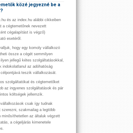
metők közé jegyezné be a
t?
hu és az index.hu alábbi cikkeiben
t a cégtemetőnek nevezett
ént cégalapítást is végző)
tató esetéről.
valljuk, hogy egy komoly vállalkozó
theti össze a cégét semmilyen
 ilyen jellegű kétes szolgáltatásokkal,
 indokolatlanul az adóhatóság
 célpontjává teszik vállalkozását.
os szolgáltatókat és cégtemetőket
bb az ingyenes szolgáltatások és pár
rintos költségek jellemzik.
vállalkozások csak így tudnak
t szerezni, szakmailag a legtöbb
 minősíthetetlen az általuk végzett
tatás, a cégeljárás kimenetele
es.