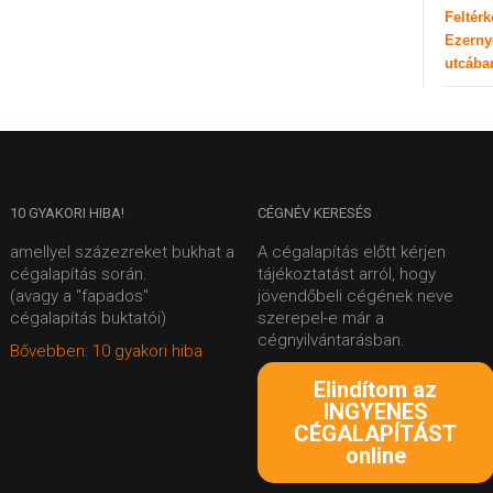
Feltér
Ezerny
utcába
10
GYAKORI HIBA!
CÉGNÉV
KERESÉS
amellyel százezreket bukhat a
A cégalapítás előtt kérjen
cégalapítás során.
tájékoztatást arról, hogy
(avagy a "fapados"
jövendőbeli cégének neve
cégalapítás buktatói)
szerepel-e már a
cégnyilvántarásban.
Bővebben: 10 gyakori hiba
Elindítom az
INGYENES
CÉGALAPÍTÁST
online