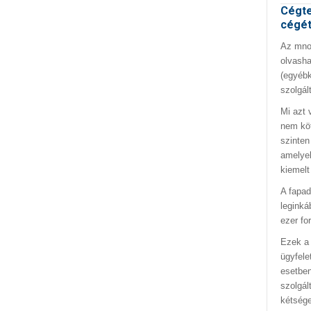
Cégte
cégé
Az mno.
olvasha
(egyébk
szolgál
Mi azt 
nem kö
szinten
amelyek
kiemelt
A fapad
leginká
ezer fo
Ezek a 
ügyfele
esetben
szolgál
kétség