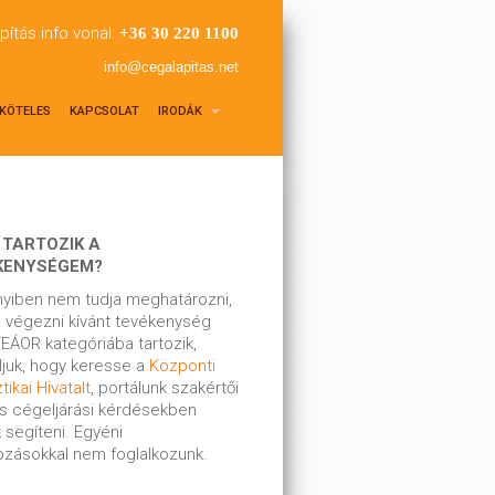
pítás info vonal:
+36 30 220 1100
info@cegalapitas.net
KÖTELES
KAPCSOLAT
IRODÁK
 TARTOZIK A
KENYSÉGEM?
yiben nem tudja meghatározni,
 végezni kívánt tevékenység
EÁOR kategóriába tartozik,
ljuk, hogy keresse a
Központi
tikai Hivatalt
, portálunk szakértői
s cégeljárási kérdésekben
 segíteni. Egyéni
kozásokkal nem foglalkozunk.