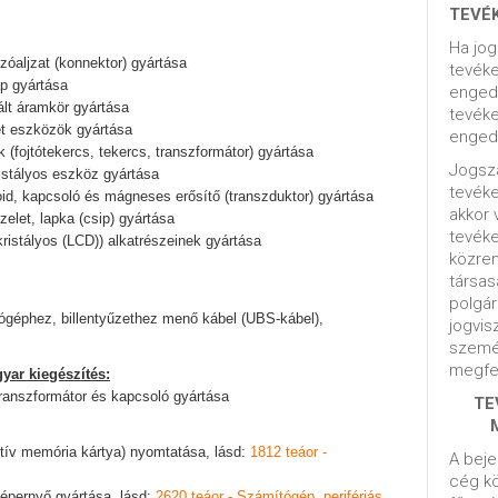
TEVÉ
Ha jog
ozóaljzat (konnektor) gyártása
tevéke
ap gyártása
engedé
grált áramkör gyártása
tevéke
rét eszközök gyártása
engedé
k (fojtótekercs, tekercs, transzformátor) gyártása
Jogsza
kristályos eszköz gyártása
tevék
oid, kapcsoló és mágneses erősítő (transzduktor) gyártása
akkor 
zelet, lapka (csip) gyártása
tevék
kkristályos (LCD)) alkatrészeinek gyártása
közrem
társas
polgár
ógéphez, billentyűzethez menő kábel (UBS-kábel),
jogvis
szemé
megfel
yar kiegészítés:
 transzformátor és kapcsoló gyártása
TE
aktív memória kártya) nyomtatása, lásd:
1812 teáor -
A beje
cég kö
képernyő gyártása, lásd:
2620 teáor - Számítógép, perifériás