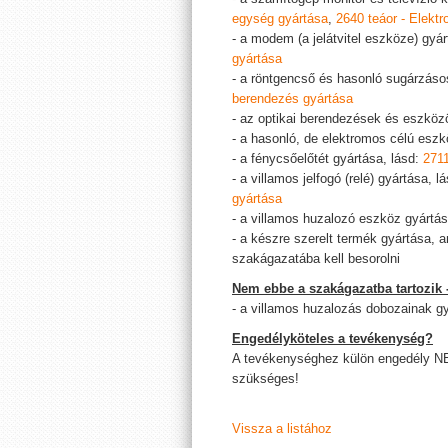
egység gyártása
,
2640 teáor - Elektr
- a modem (a jelátvitel eszköze) gyár
gyártása
- a röntgencső és hasonló sugárzáso
berendezés gyártása
- az optikai berendezések és eszköz
- a hasonló, de elektromos célú eszk
- a fénycsőelőtét gyártása, lásd:
2711
- a villamos jelfogó (relé) gyártása, l
gyártása
- a villamos huzalozó eszköz gyártás
- a készre szerelt termék gyártása,
szakágazatába kell besorolni
Nem ebbe a szakágazatba tartozik 
- a villamos huzalozás dobozainak gy
Engedélyköteles a tevékenység?
A tevékenységhez külön engedély N
szükséges!
Vissza a listához