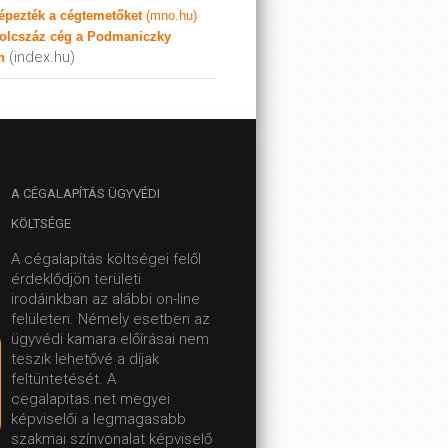
képezték a cégtemetőket
(mno.hu)
olcszáz cég a Podmaniczky
(index.hu)
n
A
CÉGALAPÍTÁS ÜGYVÉDI
KÖLTSÉGE
A cégalapítás költségei felől
érdeklődjön területi
irodáinkban az alábbi on-line
felületen.
Némely esetben az
ügyvédi kamara előírásai nem
teszik lehetővé a díjak
feltüntetését. A
cegalapitas.net megyei
képviselői a legmagasabb
szakmai színvonalat képviselő