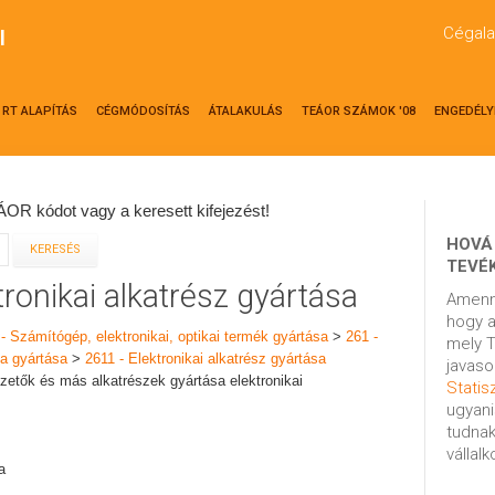
Cégala
l
RT ALAPÍTÁS
CÉGMÓDOSÍTÁS
ÁTALAKULÁS
TEÁOR SZÁMOK '08
ENGEDÉLY
OR kódot vagy a keresett kifejezést!
HOVÁ
TEVÉ
tronikai alkatrész gyártása
Amenn
hogy a
 - Számítógép, elektronikai, optikai termék gyártása
>
261 -
mely T
ya gyártása
>
2611 - Elektronikai alkatrész gyártása
javaso
zetők és más alkatrészek gyártása elektronikai
Statisz
ugyani
tudnak
vállal
a