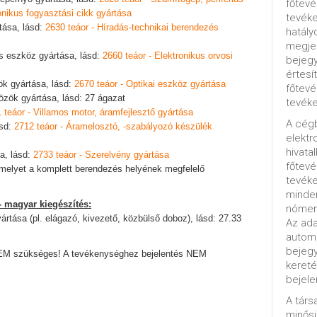
főtevé
onikus fogyasztási cikk gyártása
tevéke
tása, lásd:
2630 teáor - Híradás-technikai berendezés
hatály
megjel
s eszköz gyártása, lásd:
2660 teáor - Elektronikus orvosi
bejegy
értesí
ök gyártása, lásd:
2670 teáor - Optikai eszköz gyártása
főtevé
özök gyártása, lásd: 27 ágazat
tevéke
 teáor - Villamos motor, áramfejlesztő gyártása
A cég
ásd:
2712 teáor - Áramelosztó, -szabályozó készülék
elektr
hivata
a, lásd:
2733 teáor - Szerelvény gyártása
főtev
 amelyet a komplett berendezés helyének megfelelő
tevéke
minde
- magyar kiegészítés:
nómenk
ártása (pl. elágazó, kivezető, közbülső doboz), lásd: 27.33
Az ada
automa
bejeg
EM szükséges! A tevékenységhez bejelentés NEM
kereté
bejele
A tár
minősü