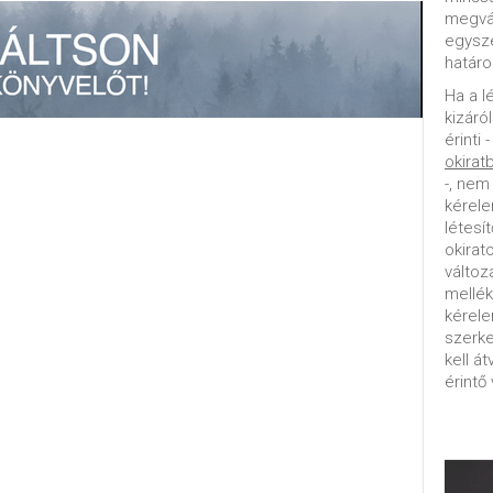
megvál
egysz
határo
Ha a l
kizáró
érinti 
okirat
-, nem
kérele
létesí
okirat
változ
mellék
kérel
szerke
kell á
érintő 