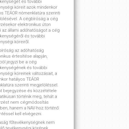
kenységét és további
nységi köreit azok mindenkor
os TEÁOR nómenklatúra szerinti
ölésével. A cégbíróság a cég
zésekor elektronikus úton
ti az állami adóhatóságot a cég
kenységéről és további
nységi köreiről.
bíróság az adóhatóság
onikus értesítése alapján,
lból jegyzi be a cég
ékenységének és további
nységi köreinek változásait, a
nkor hatályos TEÁOR
latúra szerinti megjelöléssel.
t bejegyzése és közzététele
tikusan történik meg, tehát a
yzést nem cégmódosítás
ben, hanem a NAV-hoz történő
ntéssel kell elvégezni.
saság főtevékenységnek nem
lő tevékenységi körének