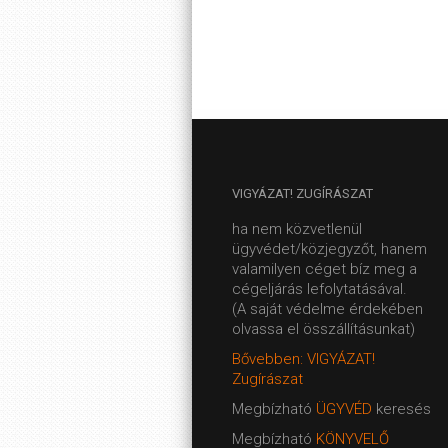
VIGYÁZAT!
ZUGÍRÁSZAT
ha nem közvetlenül
ügyvédet/közjegyzőt, hanem
valamilyen céget bíz meg a
cégeljárás lefolytatásával.
(A saját védelme érdekében
olvassa el összállításunkat)
Bővebben: VIGYÁZAT!
Zugírászat
Megbízható
ÜGYVÉD
keresés
Megbízható
KÖNYVELŐ