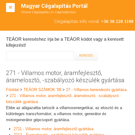
Magyar Cégalapítás Portál
Online Cégalapítás és Cégmódosítás
KFT ALAPÍTÁS
Cégalapítás info vonal:
+36 30 220 1100
BT ALAPÍTÁS
TEÁOR kereséshez írja be a TEÁOR kódot vagy a keresett
RT ALAPÍTÁS
kifejezést!
CÉGMÓDOSÍTÁS
ÁTALAKULÁS
271 - Villamos motor, áramfejlesztő,
áramelosztó, -szabályozó készülék gyártása
TEÁOR SZÁMOK '08
Főoldal
>
TEÁOR SZÁMOK '08
>
27 - Villamos berendezés gyártása
ENGEDÉLYKÖTELES
>
271 - Villamos motor, áramfejlesztő, áramelosztó, -szabályozó
készülék gyártása
KAPCSOLAT
Ebbe az alágazatba tartozik a villamosenergetikai, az elosztó és a
különleges transzformátor; a villamos motor, generátor és
IRODÁK
motorgenerátor gépcsoport gyártása.
2711 - Villamos motor, áramfejlesztő gyártása
2712 - Áramelosztó, -szabályozó készülék gyártása