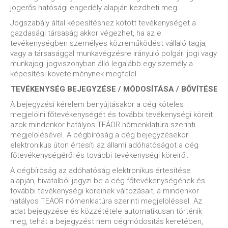
jogerős hatósági engedély alapján kezdheti meg.
Jogszabály által képesítéshez kötött tevékenységet a
gazdasági társaság akkor végezhet, ha az e
tevékenységben személyes közreműködést vállaló tagja,
vagy a társasággal munkavégzésre irányuló polgári jogi vagy
munkajogi jogviszonyban álló legalább egy személy a
képesítési követelménynek megfelel.
TEVÉKENYSÉG BEJEGYZÉSE / MÓDOSÍTÁSA / BŐVÍTÉSE
A bejegyzési kérelem benyújtásakor a cég köteles
megjelölni főtevékenységét és további tevékenységi köreit
azok mindenkor hatályos TEÁOR nómenklatúra szerinti
megjelölésével. A cégbíróság a cég bejegyzésekor
elektronikus úton értesíti az állami adóhatóságot a cég
főtevékenységéről és további tevékenységi köreiről.
A cégbíróság az adóhatóság elektronikus értesítése
alapján, hivatalból jegyzi be a cég főtevékenységének és
további tevékenységi köreinek változásait, a mindenkor
hatályos TEÁOR nómenklatúra szerinti megjelöléssel. Az
adat bejegyzése és közzététele automatikusan történik
meg, tehát a bejegyzést nem cégmódosítás keretében,