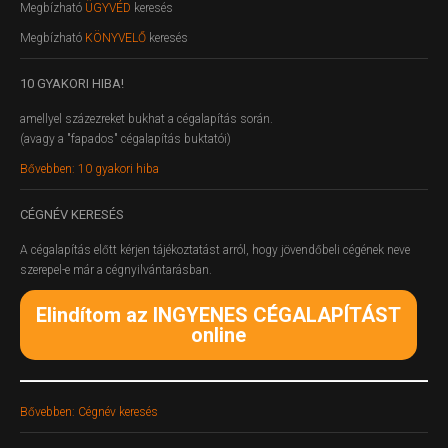
Megbízható
ÜGYVÉD
keresés
Megbízható
KÖNYVELŐ
keresés
10
GYAKORI HIBA!
amellyel százezreket bukhat a cégalapítás során.
(avagy a "fapados" cégalapítás buktatói)
Bővebben: 10 gyakori hiba
CÉGNÉV
KERESÉS
A cégalapítás előtt kérjen tájékoztatást arról, hogy jövendőbeli cégének neve
szerepel-e már a cégnyilvántarásban.
Elindítom az INGYENES CÉGALAPÍTÁST
online
Bővebben: Cégnév keresés