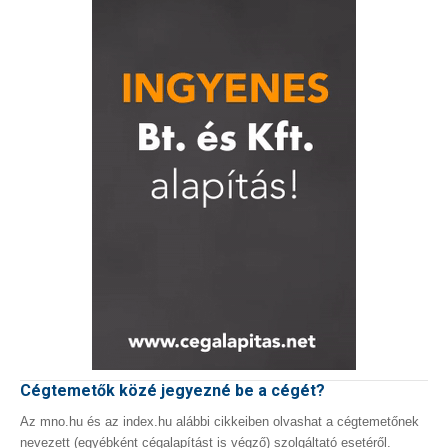
Cégtemetők közé jegyezné be a cégét?
Az mno.hu és az index.hu alábbi cikkeiben olvashat a cégtemetőnek
nevezett (egyébként cégalapítást is végző) szolgáltató esetéről.