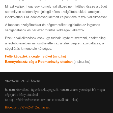
Mi azt valljuk, hogy egy komoly vállalkozó nem kötheti össze a cégét
semmilyen szinten ilyen jellegű kétes szolgáltatásokkal, amelyek
indokolatlanul az adóhatóság kiemelt célpontjává teszik vállalkozását.
A fapados szolgáltatókat és cégtemetőket leginkább az ingyenes
szolgáltatások és pár ezer forintos költségek jellemzik.
Ezek a vállalkozások csak így tudnak ügyfelet szerezni, szakmailag
a legtöbb esetben minősíthetetlen az általuk végzett szolgáltatás, a
cégeljárás kimenetele kétséges.
Feltérképezték a cégtemetőket
(mno.hu)
(index.hu)
Ezernyolcszáz cég a Podmaniczky utcában
VIGYÁZAT!
ZUGÍRÁSZAT
ha nem közvetlenül ügyvédet/közjegyzőt, hanem valamilyen céget bíz meg a
cégeljárás lefolytatásával.
(A saját védelme érdekében olvassa el összállításunkat)
Bővebben: VIGYÁZAT! Zugírászat