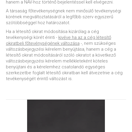
hanem a NAV-hoz történő bejelentéssel kell elvégezni.
A társaság főtevékenységnek nem minősülő tevékenységi
körének megváltoztatásáról a legfőbb szerv egyszerű
szótöbbséggel hoz határozatot.
Ha a létesítő okirat módosítása kizárólag a cég
tevékenységi körét érinti -
kivéve ha az a cég létesítő
okiratbeli főtevénységének változása
-, nem szükséges
változásbejegyzési kérelem benyújtása, hanem a cég a
létesítő okirat módosításáról szóló okiratot a következő
változásbejegyzési kérelem mellékleteként köteles
benyújtani és a kérelemhez csatolandó egységes
szerkezetbe foglalt létesítő okiratban kell átvezetnie a cég
tevékenységét érintő változást is.