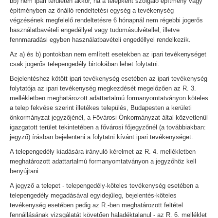
bb) nem ipari területen akkor, ha a telepként szolgáló építmény vagy
építményben az önálló rendeltetési egység a tevékenység
végzésének megfelelő rendeltetésre 6 hónapnál nem régebbi jogerős
használatbavételi engedéllyel vagy tudomásulvétellel, illetve
fennmaradási egyben használatbavételi engedéllyel rendelkezik.
Az a) és b) pontokban nem említett esetekben az ipari tevékenységet
csak jogerős telepengedély birtokában lehet folytatni.
Bejelentéshez kötött ipari tevékenység esetében az ipari tevékenység
folytatója az ipari tevékenység megkezdését megelőzően az R. 3.
mellékletben meghatározott adattartalmú formanyomtatványon köteles
a telep fekvése szerint illetékes település, Budapesten a kerületi
önkormányzat jegyzőjénél, a Fővárosi Önkormányzat által közvetlenül
igazgatott terület tekintetében a fővárosi főjegyzőnél (a továbbiakban:
jegyző) írásban bejelenteni a folytatni kívánt ipari tevékenységet.
A telepengedély kiadására irányuló kérelmet az R. 4. mellékletben
meghatározott adattartalmú formanyomtatványon a jegyzőhöz kell
benyújtani.
A jegyző a telepet - telepengedély-köteles tevékenység esetében a
telepengedély megadásával egyidejűleg, bejelentés-köteles
tevékenység esetében pedig az R.-ben meghatározott feltétel
fennállásának vizsgálatát követően haladéktalanul - az R. 6. melléklet