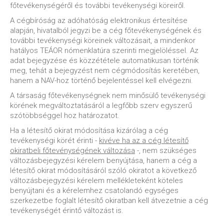
főtevékenységéről és további tevékenységi köreiről.
A cégbíróság az adóhatóság elektronikus értesítése
alapján, hivatalból jegyzi be a cég főtevékenységének és
további tevékenységi köreinek változásait, a mindenkor
hatályos TEÁOR nómenklatúra szerinti megjelöléssel. Az
adat bejegyzése és közzététele automatikusan történik
meg, tehát a bejegyzést nem cégmódosítás keretében,
hanem a NAV-hoz történő bejelentéssel kell elvégezni.
A társaság főtevékenységnek nem minősülő tevékenységi
körének megváltoztatásáról a legfőbb szerv egyszerű
szótöbbséggel hoz határozatot.
Ha a létesítő okirat módosítása kizárólag a cég
tevékenységi körét érinti -
kivéve ha az a cég létesítő
okiratbeli főtevénységének változása
-, nem szükséges
változásbejegyzési kérelem benyújtása, hanem a cég a
létesítő okirat módosításáról szóló okiratot a következő
változásbejegyzési kérelem mellékleteként köteles
benyújtani és a kérelemhez csatolandó egységes
szerkezetbe foglalt létesítő okiratban kell átvezetnie a cég
tevékenységét érintő változást is.