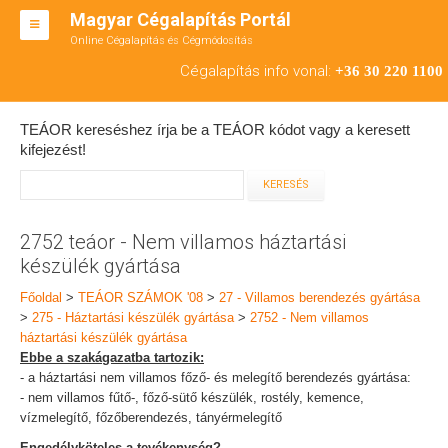
Magyar Cégalapítás Portál
Online Cégalapítás és Cégmódosítás
KFT ALAPÍTÁS
Cégalapítás info vonal:
+36 30 220 1100
BT ALAPÍTÁS
TEÁOR kereséshez írja be a TEÁOR kódot vagy a keresett
RT ALAPÍTÁS
kifejezést!
CÉGMÓDOSÍTÁS
ÁTALAKULÁS
2752 teáor - Nem villamos háztartási
készülék gyártása
TEÁOR SZÁMOK '08
Főoldal
>
TEÁOR SZÁMOK '08
>
27 - Villamos berendezés gyártása
ENGEDÉLYKÖTELES
>
275 - Háztartási készülék gyártása
>
2752 - Nem villamos
háztartási készülék gyártása
KAPCSOLAT
Ebbe a szakágazatba tartozik:
- a háztartási nem villamos főző- és melegítő berendezés gyártása:
IRODÁK
- nem villamos fűtő-, főző-sütő készülék, rostély, kemence,
vízmelegítő, főzőberendezés, tányérmelegítő
Engedélyköteles a tevékenység?