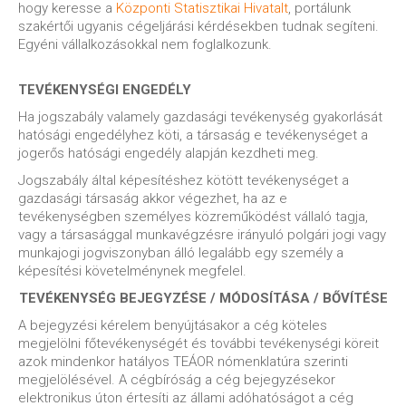
hogy keresse a
Központi Statisztikai Hivatalt
, portálunk
szakértői ugyanis cégeljárási kérdésekben tudnak segíteni.
Egyéni vállalkozásokkal nem foglalkozunk.
TEVÉKENYSÉGI ENGEDÉLY
Ha jogszabály valamely gazdasági tevékenység gyakorlását
hatósági engedélyhez köti, a társaság e tevékenységet a
jogerős hatósági engedély alapján kezdheti meg.
Jogszabály által képesítéshez kötött tevékenységet a
gazdasági társaság akkor végezhet, ha az e
tevékenységben személyes közreműködést vállaló tagja,
vagy a társasággal munkavégzésre irányuló polgári jogi vagy
munkajogi jogviszonyban álló legalább egy személy a
képesítési követelménynek megfelel.
TEVÉKENYSÉG BEJEGYZÉSE / MÓDOSÍTÁSA / BŐVÍTÉSE
A bejegyzési kérelem benyújtásakor a cég köteles
megjelölni főtevékenységét és további tevékenységi köreit
azok mindenkor hatályos TEÁOR nómenklatúra szerinti
megjelölésével. A cégbíróság a cég bejegyzésekor
elektronikus úton értesíti az állami adóhatóságot a cég