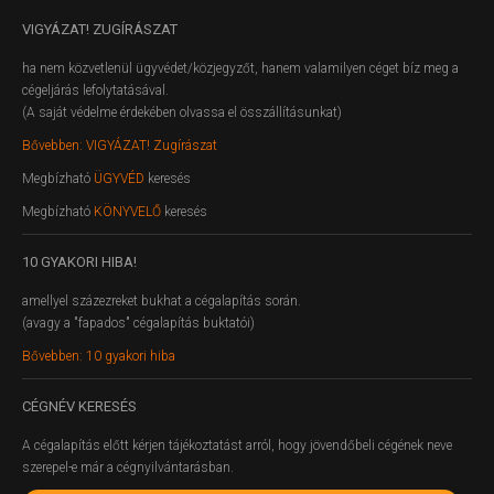
VIGYÁZAT!
ZUGÍRÁSZAT
ha nem közvetlenül ügyvédet/közjegyzőt, hanem valamilyen céget bíz meg a
cégeljárás lefolytatásával.
(A saját védelme érdekében olvassa el összállításunkat)
Bővebben: VIGYÁZAT! Zugírászat
Megbízható
ÜGYVÉD
keresés
Megbízható
KÖNYVELŐ
keresés
10
GYAKORI HIBA!
amellyel százezreket bukhat a cégalapítás során.
(avagy a "fapados" cégalapítás buktatói)
Bővebben: 10 gyakori hiba
CÉGNÉV
KERESÉS
A cégalapítás előtt kérjen tájékoztatást arról, hogy jövendőbeli cégének neve
szerepel-e már a cégnyilvántarásban.