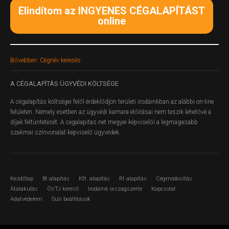
Elindítom az INGYENES CÉGALAPÍTÁST
online
Bővebben: Cégnév keresés
A
CÉGALAPÍTÁS ÜGYVÉDI KÖLTSÉGE
A cégalapítás költségei felől érdeklődjön területi irodáinkban az alábbi on-line
felületen.
Némely esetben az ügyvédi kamara előírásai nem teszik lehetővé a
díjak feltüntetését. A cegalapitas.net megyei képviselői a legmagasabb
szakmai színvonalat képviselő ügyvédek.
Kezdőlap
Bt alapítás
Kft. alapítás
Rt alapítás
Cégmódosítás
Átalakulás
ÖVTJ kereső
Irodáink országszerte
Kapcsolat
Adatvédelem
Süti beállítások