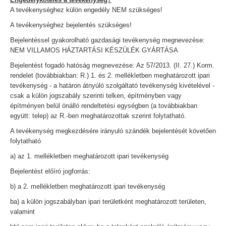
A tevékenységhez külön engedély NEM szükséges!
A tevékenységhez bejelentés szükséges!
Bejelentéssel gyakorolható gazdasági tevékenység megnevezése:
NEM VILLAMOS HÁZTARTÁSI KÉSZÜLÉK GYÁRTÁSA
Bejelentést fogadó hatóság megnevezése: Az 57/2013. (II. 27.) Korm.
rendelet (továbbiakban: R.) 1. és 2. mellékletben meghatározott ipari
tevékenység - a határon átnyúló szolgáltató tevékenység kivételével -
csak a külön jogszabály szerinti telken, építményben vagy
építményen belül önálló rendeltetési egységben (a továbbiakban
együtt: telep) az R.-ben meghatározottak szerint folytatható.
A tevékenység megkezdésére irányuló szándék bejelentését követően
folytatható
a) az 1. mellékletben meghatározott ipari tevékenység
Bejelentést előíró jogforrás:
b) a 2. mellékletben meghatározott ipari tevékenység
ba) a külön jogszabályban ipari területként meghatározott területen,
valamint