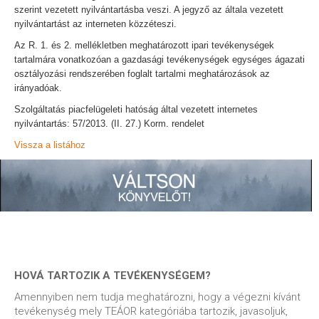
szerint vezetett nyilvántartásba veszi. A jegyző az általa vezetett
nyilvántartást az interneten közzéteszi.
Az R. 1. és 2. mellékletben meghatározott ipari tevékenységek
tartalmára vonatkozóan a gazdasági tevékenységek egységes ágazati
osztályozási rendszerében foglalt tartalmi meghatározások az
irányadóak.
Szolgáltatás piacfelügeleti hatóság által vezetett internetes
nyilvántartás: 57/2013. (II. 27.) Korm. rendelet
Vissza a listához
HOVÁ TARTOZIK A TEVÉKENYSÉGEM?
Amennyiben nem tudja meghatározni, hogy a végezni kívánt
tevékenység mely TEÁOR kategóriába tartozik, javasoljuk,