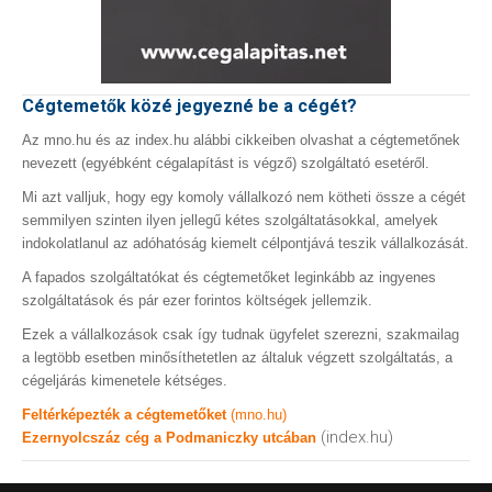
Cégtemetők közé jegyezné be a cégét?
Az mno.hu és az index.hu alábbi cikkeiben olvashat a cégtemetőnek
nevezett (egyébként cégalapítást is végző) szolgáltató esetéről.
Mi azt valljuk, hogy egy komoly vállalkozó nem kötheti össze a cégét
semmilyen szinten ilyen jellegű kétes szolgáltatásokkal, amelyek
indokolatlanul az adóhatóság kiemelt célpontjává teszik vállalkozását.
A fapados szolgáltatókat és cégtemetőket leginkább az ingyenes
szolgáltatások és pár ezer forintos költségek jellemzik.
Ezek a vállalkozások csak így tudnak ügyfelet szerezni, szakmailag
a legtöbb esetben minősíthetetlen az általuk végzett szolgáltatás, a
cégeljárás kimenetele kétséges.
Feltérképezték a cégtemetőket
(mno.hu)
(index.hu)
Ezernyolcszáz cég a Podmaniczky utcában