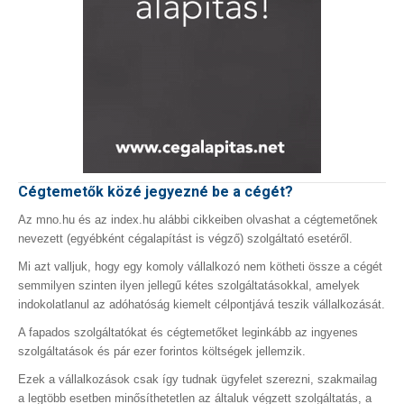
Cégtemetők közé jegyezné be a cégét?
Az mno.hu és az index.hu alábbi cikkeiben olvashat a cégtemetőnek
nevezett (egyébként cégalapítást is végző) szolgáltató esetéről.
Mi azt valljuk, hogy egy komoly vállalkozó nem kötheti össze a cégét
semmilyen szinten ilyen jellegű kétes szolgáltatásokkal, amelyek
indokolatlanul az adóhatóság kiemelt célpontjává teszik vállalkozását.
A fapados szolgáltatókat és cégtemetőket leginkább az ingyenes
szolgáltatások és pár ezer forintos költségek jellemzik.
Ezek a vállalkozások csak így tudnak ügyfelet szerezni, szakmailag
a legtöbb esetben minősíthetetlen az általuk végzett szolgáltatás, a