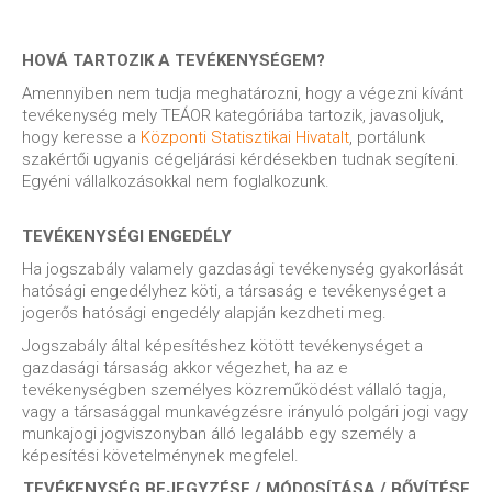
HOVÁ TARTOZIK A TEVÉKENYSÉGEM?
Amennyiben nem tudja meghatározni, hogy a végezni kívánt
tevékenység mely TEÁOR kategóriába tartozik, javasoljuk,
hogy keresse a
Központi Statisztikai Hivatalt
, portálunk
szakértői ugyanis cégeljárási kérdésekben tudnak segíteni.
Egyéni vállalkozásokkal nem foglalkozunk.
TEVÉKENYSÉGI ENGEDÉLY
Ha jogszabály valamely gazdasági tevékenység gyakorlását
hatósági engedélyhez köti, a társaság e tevékenységet a
jogerős hatósági engedély alapján kezdheti meg.
Jogszabály által képesítéshez kötött tevékenységet a
gazdasági társaság akkor végezhet, ha az e
tevékenységben személyes közreműködést vállaló tagja,
vagy a társasággal munkavégzésre irányuló polgári jogi vagy
munkajogi jogviszonyban álló legalább egy személy a
képesítési követelménynek megfelel.
TEVÉKENYSÉG BEJEGYZÉSE / MÓDOSÍTÁSA / BŐVÍTÉSE