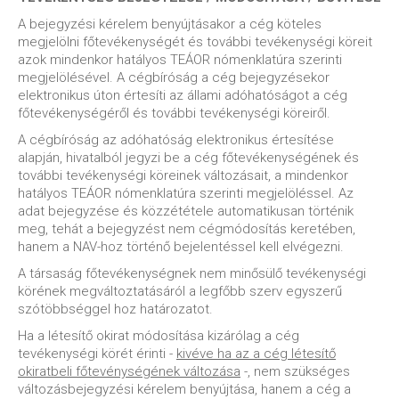
A bejegyzési kérelem benyújtásakor a cég köteles
megjelölni főtevékenységét és további tevékenységi köreit
azok mindenkor hatályos TEÁOR nómenklatúra szerinti
megjelölésével. A cégbíróság a cég bejegyzésekor
elektronikus úton értesíti az állami adóhatóságot a cég
főtevékenységéről és további tevékenységi köreiről.
A cégbíróság az adóhatóság elektronikus értesítése
alapján, hivatalból jegyzi be a cég főtevékenységének és
további tevékenységi köreinek változásait, a mindenkor
hatályos TEÁOR nómenklatúra szerinti megjelöléssel. Az
adat bejegyzése és közzététele automatikusan történik
meg, tehát a bejegyzést nem cégmódosítás keretében,
hanem a NAV-hoz történő bejelentéssel kell elvégezni.
A társaság főtevékenységnek nem minősülő tevékenységi
körének megváltoztatásáról a legfőbb szerv egyszerű
szótöbbséggel hoz határozatot.
Ha a létesítő okirat módosítása kizárólag a cég
tevékenységi körét érinti -
kivéve ha az a cég létesítő
okiratbeli főtevénységének változása
-, nem szükséges
változásbejegyzési kérelem benyújtása, hanem a cég a