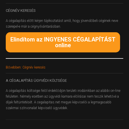
CÉGNÉV
KERESÉS
A cégalapítás előtt kérjen tájékoztatást arról, hogy jövendőbeli cégének neve
szerepel-e már a cégnyilvántarásban.
Elindítom az INGYENES CÉGALAPÍTÁST
online
Bővebben: Cégnév keresés
A
CÉGALAPÍTÁS ÜGYVÉDI KÖLTSÉGE
A cégalapítás költségei felől érdeklődjön területi irodáinkban az alábbi on-line
felületen.
Némely esetben az ügyvédi kamara előírásai nem teszik lehetővé a
díjak feltüntetését. A cegalapitas.net megyei képviselői a legmagasabb
szakmai színvonalat képviselő ügyvédek.