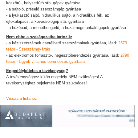
köszörű-, helyzetfúró stb. gépek gyártása
- a sajtoló, préselő szerszámgép gyártása
- a lyukasztó sajtó, hidraulikus sajtó, a hidraulikus fék, az
ejtőkalapács, a kovácsológép stb. gyártása
- a húzópad, a menethengerlő, a huzalmegmunkáló gépek gyártása
Nem ebbe a szakágazatba tartozik:
- a kéziszerszámok cserélhető szerszámainak gyártása, lásd:
2573
teáor - Szerszámgyártás
- az elektromos forrasztó-, hegesztőberendezés gyártása, lásd:
2790
teáor - Egyéb villamos berendezés gyártása
Engedélyköteles a tevékenység?
A tevékenységhez külön engedély NEM szükséges! A
tevékenységhez bejelentés NEM szükséges!
Vissza a listához