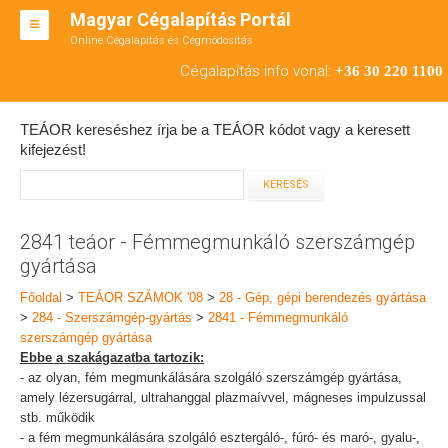
Magyar Cégalapítás Portál
Online Cégalapítás és Cégmódosítás
KFT ALAPÍTÁS
Cégalapítás info vonal:
+36 30 220 1100
BT ALAPÍTÁS
TEÁOR kereséshez írja be a TEÁOR kódot vagy a keresett
RT ALAPÍTÁS
kifejezést!
CÉGMÓDOSÍTÁS
ÁTALAKULÁS
2841 teáor - Fémmegmunkáló szerszámgép
gyártása
TEÁOR SZÁMOK '08
Főoldal
>
TEÁOR SZÁMOK '08
>
28 - Gép, gépi berendezés gyártása
ENGEDÉLYKÖTELES
>
284 - Szerszámgép-gyártás
>
2841 - Fémmegmunkáló
szerszámgép gyártása
KAPCSOLAT
Ebbe a szakágazatba tartozik:
- az olyan, fém megmunkálására szolgáló szerszámgép gyártása,
IRODÁK
amely lézersugárral, ultrahanggal plazmaívvel, mágneses impulzussal
stb. működik
- a fém megmunkálására szolgáló esztergáló-, fúró- és maró-, gyalu-,