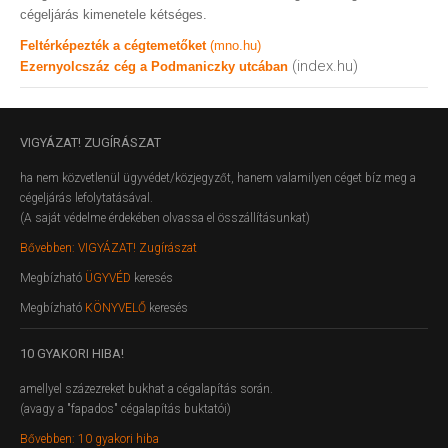
cégeljárás kimenetele kétséges.
Feltérképezték a cégtemetőket
(mno.hu)
(index.hu)
Ezernyolcszáz cég a Podmaniczky utcában
VIGYÁZAT!
ZUGÍRÁSZAT
ha nem közvetlenül ügyvédet/közjegyzőt, hanem valamilyen céget bíz meg a
cégeljárás lefolytatásával.
(A saját védelme érdekében olvassa el összállításunkat)
Bővebben: VIGYÁZAT! Zugírászat
Megbízható
ÜGYVÉD
keresés
Megbízható
KÖNYVELŐ
keresés
10
GYAKORI HIBA!
amellyel százezreket bukhat a cégalapítás során.
(avagy a "fapados" cégalapítás buktatói)
Bővebben: 10 gyakori hiba