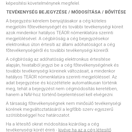
képesítési követelménynek megfelel.
TEVÉKENYSÉG BEJEGYZÉSE / MÓDOSÍTÁSA / BŐVÍTÉSE
A bejegyzési kérelem benyújtásakor a cég köteles
megjelölni főtevékenységét és további tevékenységi köreit
azok mindenkor hatályos TEÁOR nómenklatúra szerinti
megjelölésével. A cégbíróság a cég bejegyzésekor
elektronikus úton értesíti az állami adóhatóságot a cég
főtevékenységéről és további tevékenységi köreiről.
A cégbíróság az adóhatóság elektronikus értesítése
alapján, hivatalból jegyzi be a cég főtevékenységének és
további tevékenységi köreinek változásait, a mindenkor
hatályos TEÁOR nómenklatúra szerinti megjelöléssel. Az
adat bejegyzése és közzététele automatikusan történik
meg, tehát a bejegyzést nem cégmódosítás keretében,
hanem a NAV-hoz történő bejelentéssel kell elvégezni.
A társaság főtevékenységnek nem minősülő tevékenységi
körének megváltoztatásáról a legfőbb szerv egyszerű
szótöbbséggel hoz határozatot.
Ha a létesítő okirat módosítása kizárólag a cég
tevékenységi körét érinti -
kivéve ha az a cég létesítő