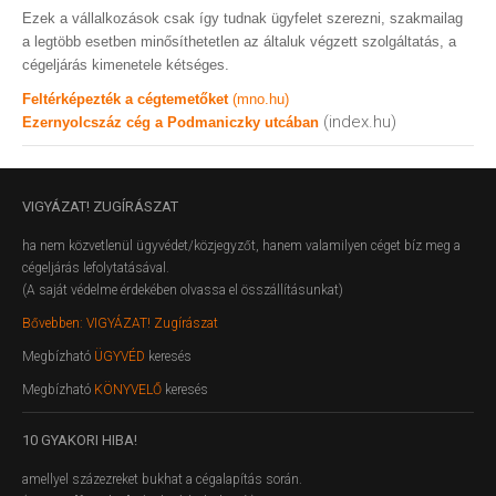
Ezek a vállalkozások csak így tudnak ügyfelet szerezni, szakmailag
a legtöbb esetben minősíthetetlen az általuk végzett szolgáltatás, a
cégeljárás kimenetele kétséges.
Feltérképezték a cégtemetőket
(mno.hu)
(index.hu)
Ezernyolcszáz cég a Podmaniczky utcában
VIGYÁZAT!
ZUGÍRÁSZAT
ha nem közvetlenül ügyvédet/közjegyzőt, hanem valamilyen céget bíz meg a
cégeljárás lefolytatásával.
(A saját védelme érdekében olvassa el összállításunkat)
Bővebben: VIGYÁZAT! Zugírászat
Megbízható
ÜGYVÉD
keresés
Megbízható
KÖNYVELŐ
keresés
10
GYAKORI HIBA!
amellyel százezreket bukhat a cégalapítás során.