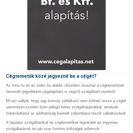
Cégtemetők közé jegyezné be a cégét?
Az mno.hu és az index.hu alábbi cikkeiben olvashat a cégtemetőnek
nevezett (egyébként cégalapítást is végző) szolgáltató esetéről.
Mi azt valljuk, hogy egy komoly vállalkozó nem kötheti össze a cégét
semmilyen szinten ilyen jellegű kétes szolgáltatásokkal, amelyek
indokolatlanul az adóhatóság kiemelt célpontjává teszik vállalkozását.
A fapados szolgáltatókat és cégtemetőket leginkább az ingyenes
szolgáltatások és pár ezer forintos költségek jellemzik.