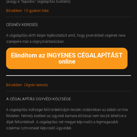
(avagy a "fapados" cégalapítás buktatói)
Bővebben: 10 gyakori hiba
CÉGNÉV
KERESÉS
A cégalapítás előtt kérjen tájékoztatást arról, hogy jövendőbeli cégének neve
szerepel-e már a cégnyilvántarásban.
Elindítom az INGYENES CÉGALAPÍTÁST
online
Bővebben: Cégnév keresés
A
CÉGALAPÍTÁS ÜGYVÉDI KÖLTSÉGE
A cégalapítás költségei felől érdeklődjön területi irodáinkban az alábbi on-line
felületen.
Némely esetben az ügyvédi kamara előírásai nem teszik lehetővé a
díjak feltüntetését. A cegalapitas.net megyei képviselői a legmagasabb
szakmai színvonalat képviselő ügyvédek.