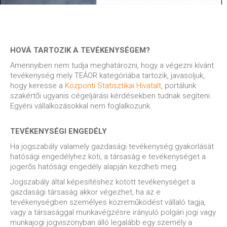
HOVÁ TARTOZIK A TEVÉKENYSÉGEM?
Amennyiben nem tudja meghatározni, hogy a végezni kívánt
tevékenység mely TEÁOR kategóriába tartozik, javasoljuk,
hogy keresse a
Központi Statisztikai Hivatalt
, portálunk
szakértői ugyanis cégeljárási kérdésekben tudnak segíteni.
Egyéni vállalkozásokkal nem foglalkozunk.
TEVÉKENYSÉGI ENGEDÉLY
Ha jogszabály valamely gazdasági tevékenység gyakorlását
hatósági engedélyhez köti, a társaság e tevékenységet a
jogerős hatósági engedély alapján kezdheti meg.
Jogszabály által képesítéshez kötött tevékenységet a
gazdasági társaság akkor végezhet, ha az e
tevékenységben személyes közreműködést vállaló tagja,
vagy a társasággal munkavégzésre irányuló polgári jogi vagy
munkajogi jogviszonyban álló legalább egy személy a