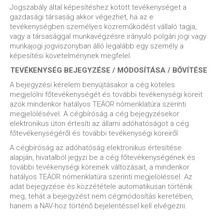
Jogszabály által képesítéshez kötött tevékenységet a
gazdasági társaság akkor végezhet, ha az e
tevékenységben személyes közreműködést vállaló tagja,
vagy a társasággal munkavégzésre irányuló polgári jogi vagy
munkajogi jogviszonyban álló legalább egy személy a
képesítési követelménynek megfelel.
TEVÉKENYSÉG BEJEGYZÉSE / MÓDOSÍTÁSA / BŐVÍTÉSE
A bejegyzési kérelem benyújtásakor a cég köteles
megjelölni főtevékenységét és további tevékenységi köreit
azok mindenkor hatályos TEÁOR nómenklatúra szerinti
megjelölésével. A cégbíróság a cég bejegyzésekor
elektronikus úton értesíti az állami adóhatóságot a cég
főtevékenységéről és további tevékenységi köreiről.
A cégbíróság az adóhatóság elektronikus értesítése
alapján, hivatalból jegyzi be a cég főtevékenységének és
további tevékenységi köreinek változásait, a mindenkor
hatályos TEÁOR nómenklatúra szerinti megjelöléssel. Az
adat bejegyzése és közzététele automatikusan történik
meg, tehát a bejegyzést nem cégmódosítás keretében,
hanem a NAV-hoz történő bejelentéssel kell elvégezni.