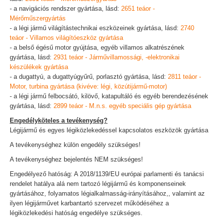
- a navigációs rendszer gyártása, lásd:
2651 teáor -
Mérőműszergyártás
- a légi jármű világítástechnikai eszközeinek gyártása, lásd:
2740
teáor - Villamos világítóeszköz gyártása
- a belső égésű motor gyújtása, egyéb villamos alkatrészének
gyártása, lásd:
2931 teáor - Járművillamossági, -elektronikai
készülékek gyártása
- a dugattyú, a dugattyúgyűrű, porlasztó gyártása, lásd:
2811 teáor -
Motor, turbina gyártása (kivéve: légi, közútijármű-motor)
- a légi jármű felbocsátó, kilövő, katapultáló és egyéb berendezésének
gyártása, lásd:
2899 teáor - M.n.s. egyéb speciális gép gyártása
Engedélyköteles a tevékenység?
Légijármű és egyes légiközlekedéssel kapcsolatos eszközök gyártása
A tevékenységhez külön engedély szükséges!
A tevékenységhez bejelentés NEM szükséges!
Engedélyező hatóság: A 2018/1139/EU európai parlamenti és tanácsi
rendelet hatálya alá nem tartozó légijármű és komponenseinek
gyártásához, folyamatos légialkalmasság-irányításához,, valamint az
ilyen légijárművet karbantartó szervezet működéséhez a
légiközlekedési hatóság engedélye szükséges.