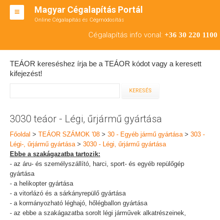
Magyar Cégalapítás Portál
Online Cégalapítás és Cégmódosítás
KFT ALAPÍTÁS
Cégalapítás info vonal:
+36 30 220 1100
BT ALAPÍTÁS
TEÁOR kereséshez írja be a TEÁOR kódot vagy a keresett
RT ALAPÍTÁS
kifejezést!
CÉGMÓDOSÍTÁS
ÁTALAKULÁS
3030 teáor - Légi, űrjármű gyártása
TEÁOR SZÁMOK '08
Főoldal
>
TEÁOR SZÁMOK '08
>
30 - Egyéb jármű gyártása
>
303 -
Légi-, űrjármű gyártása
>
3030 - Légi, űrjármű gyártása
ENGEDÉLYKÖTELES
Ebbe a szakágazatba tartozik:
- az áru- és személyszállító, harci, sport- és egyéb repülőgép
KAPCSOLAT
gyártása
- a helikopter gyártása
IRODÁK
- a vitorlázó és a sárkányrepülő gyártása
- a kormányozható léghajó, hőlégballon gyártása
- az ebbe a szakágazatba sorolt légi járművek alkatrészeinek,