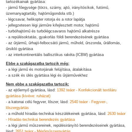
tartozékainak gyártása:
- jármű főegysége (törzs, szárny, ajtó, irányítósíkok, futómű,
üzemanyagtartály, hajtóműgondola stb.)
- légcsavar, helikopter rotorja és a rotor lapátja
- jellegzetesen légi járműre kifejlesztett motor, hajtómű
- turbóhajtómű és turbólégcsavaros hajtómű alkatrésze
- a repülésoktatás, gyakorlás földi berendezésének gyártása
- az űrjármű, űrhajó-felbocsátó jármű, műhold, űrszonda, űrállomás,
űrsikló gyártása
- az interkontinentális ballisztikus rakéta (ICBM) gyártása
Ebbe a szakágazatba tartozik még:
- a légi jármű és motorjának felújítása, átalakítása
- a szék és ülés gyártása légi és űrjárművekhez
Nem ebbe a szakágazatba tartozik:
- az ejtőernyő gyártása, lásd:
1392 teáor - Konfekcionált textiláru
gyártása (kivéve: ruházat)
- a katonai célú fegyver, lőszer, lásd:
2540 teáor - Fegyver-,
lőszergyártás
- a műhold híradás-technikai készülékeinek gyártása, lásd:
2630 teáor
- Híradás-technikai berendezés gyártása
- a légi jármű műszereinek, repülésirányító berendezéseinek gyártása,
lásd:
2651 teáor - Mérőműszergyártás