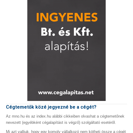
Cégtemetők közé jegyezné be a cégét?
Az mno.hu és az index.hu alábbi cikkeiben olvashat a cégtemetőnek
nevezett (egyébként cégalapítást is végző) szolgáltató esetéről.
Mi azt valljuk, hogy egy komoly vállalkozó nem kötheti össze a cégét