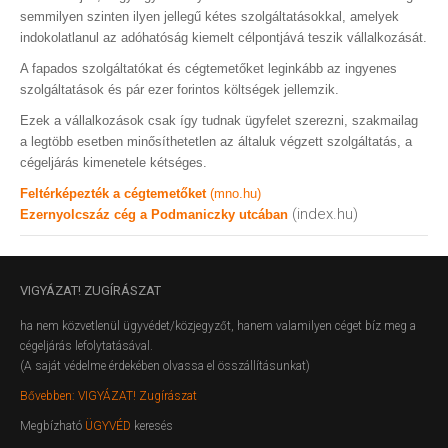
semmilyen szinten ilyen jellegű kétes szolgáltatásokkal, amelyek
indokolatlanul az adóhatóság kiemelt célpontjává teszik vállalkozását.
A fapados szolgáltatókat és cégtemetőket leginkább az ingyenes
szolgáltatások és pár ezer forintos költségek jellemzik.
Ezek a vállalkozások csak így tudnak ügyfelet szerezni, szakmailag
a legtöbb esetben minősíthetetlen az általuk végzett szolgáltatás, a
cégeljárás kimenetele kétséges.
Feltérképezték a cégtemetőket
(mno.hu)
(index.hu)
Ezernyolcszáz cég a Podmaniczky utcában
VIGYÁZAT!
ZUGÍRÁSZAT
ha nem közvetlenül ügyvédet/közjegyzőt, hanem valamilyen céget bíz meg a
cégeljárás lefolytatásával.
(A saját védelme érdekében olvassa el összállításunkat)
Bővebben: VIGYÁZAT! Zugírászat
Megbízható
ÜGYVÉD
keresés