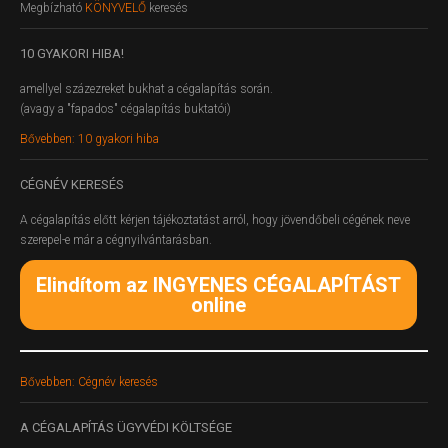
Megbízható
KÖNYVELŐ
keresés
10
GYAKORI HIBA!
amellyel százezreket bukhat a cégalapítás során.
(avagy a "fapados" cégalapítás buktatói)
Bővebben: 10 gyakori hiba
CÉGNÉV
KERESÉS
A cégalapítás előtt kérjen tájékoztatást arról, hogy jövendőbeli cégének neve
szerepel-e már a cégnyilvántarásban.
Elindítom az INGYENES CÉGALAPÍTÁST
online
Bővebben: Cégnév keresés
A
CÉGALAPÍTÁS ÜGYVÉDI KÖLTSÉGE