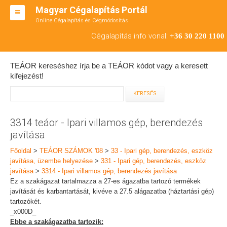
Magyar Cégalapítás Portál
Online Cégalapítás és Cégmódosítás
KFT ALAPÍTÁS
Cégalapítás info vonal:
+36 30 220 1100
BT ALAPÍTÁS
TEÁOR kereséshez írja be a TEÁOR kódot vagy a keresett
RT ALAPÍTÁS
kifejezést!
CÉGMÓDOSÍTÁS
ÁTALAKULÁS
3314 teáor - Ipari villamos gép, berendezés
javítása
TEÁOR SZÁMOK '08
Főoldal
>
TEÁOR SZÁMOK '08
>
33 - Ipari gép, berendezés, eszköz
ENGEDÉLYKÖTELES
javítása, üzembe helyezése
>
331 - Ipari gép, berendezés, eszköz
javítása
>
3314 - Ipari villamos gép, berendezés javítása
KAPCSOLAT
Ez a szakágazat tartalmazza a 27-es ágazatba tartozó termékek
javítását és karbantartását, kivéve a 27.5 alágazatba (háztartási gép)
IRODÁK
tartozókét.
_x000D_
Ebbe a szakágazatba tartozik: