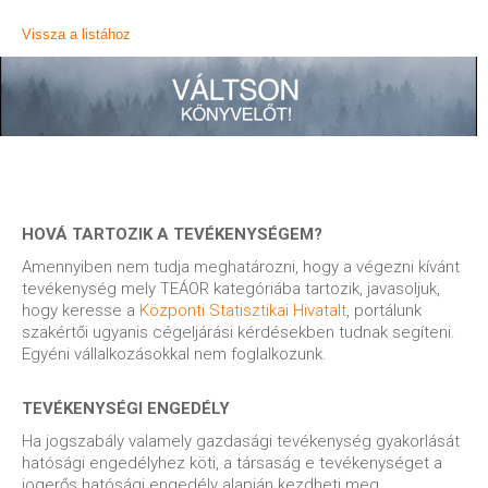
Vissza a listához
HOVÁ TARTOZIK A TEVÉKENYSÉGEM?
Amennyiben nem tudja meghatározni, hogy a végezni kívánt
tevékenység mely TEÁOR kategóriába tartozik, javasoljuk,
hogy keresse a
Központi Statisztikai Hivatalt
, portálunk
szakértői ugyanis cégeljárási kérdésekben tudnak segíteni.
Egyéni vállalkozásokkal nem foglalkozunk.
TEVÉKENYSÉGI ENGEDÉLY
Ha jogszabály valamely gazdasági tevékenység gyakorlását
hatósági engedélyhez köti, a társaság e tevékenységet a
jogerős hatósági engedély alapján kezdheti meg.