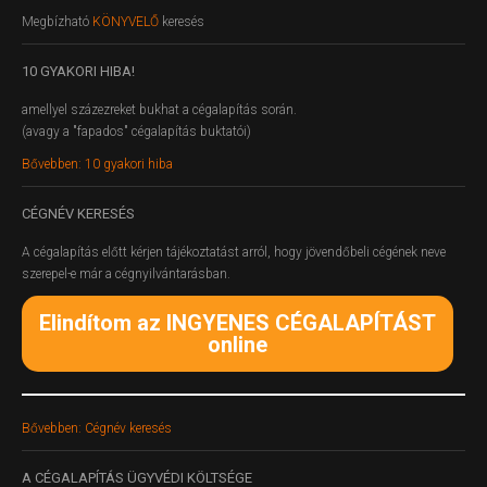
Megbízható
KÖNYVELŐ
keresés
10
GYAKORI HIBA!
amellyel százezreket bukhat a cégalapítás során.
(avagy a "fapados" cégalapítás buktatói)
Bővebben: 10 gyakori hiba
CÉGNÉV
KERESÉS
A cégalapítás előtt kérjen tájékoztatást arról, hogy jövendőbeli cégének neve
szerepel-e már a cégnyilvántarásban.
Elindítom az INGYENES CÉGALAPÍTÁST
online
Bővebben: Cégnév keresés
A
CÉGALAPÍTÁS ÜGYVÉDI KÖLTSÉGE