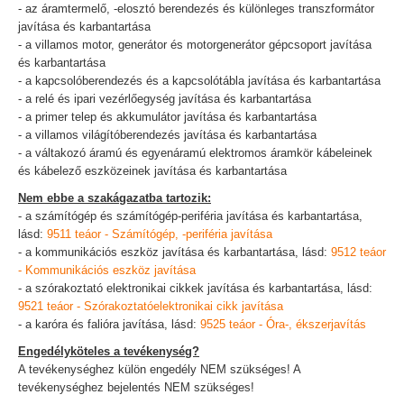
- az áramtermelő, -elosztó berendezés és különleges transzformátor
javítása és karbantartása
- a villamos motor, generátor és motorgenerátor gépcsoport javítása
és karbantartása
- a kapcsolóberendezés és a kapcsolótábla javítása és karbantartása
- a relé és ipari vezérlőegység javítása és karbantartása
- a primer telep és akkumulátor javítása és karbantartása
- a villamos világítóberendezés javítása és karbantartása
- a váltakozó áramú és egyenáramú elektromos áramkör kábeleinek
és kábelező eszközeinek javítása és karbantartása
Nem ebbe a szakágazatba tartozik:
- a számítógép és számítógép-periféria javítása és karbantartása,
lásd:
9511 teáor - Számítógép, -periféria javítása
- a kommunikációs eszköz javítása és karbantartása, lásd:
9512 teáor
- Kommunikációs eszköz javítása
- a szórakoztató elektronikai cikkek javítása és karbantartása, lásd:
9521 teáor - Szórakoztatóelektronikai cikk javítása
- a karóra és falióra javítása, lásd:
9525 teáor - Óra-, ékszerjavítás
Engedélyköteles a tevékenység?
A tevékenységhez külön engedély NEM szükséges! A
tevékenységhez bejelentés NEM szükséges!