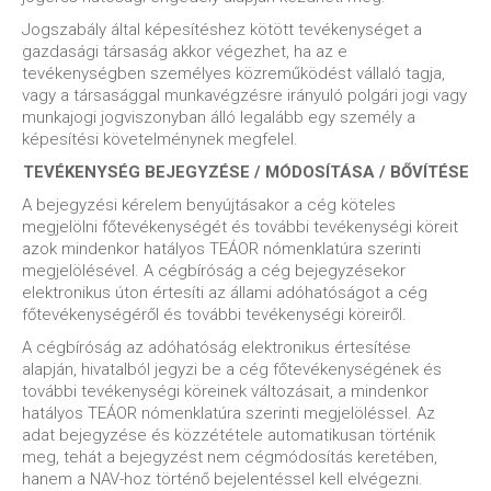
Jogszabály által képesítéshez kötött tevékenységet a
gazdasági társaság akkor végezhet, ha az e
tevékenységben személyes közreműködést vállaló tagja,
vagy a társasággal munkavégzésre irányuló polgári jogi vagy
munkajogi jogviszonyban álló legalább egy személy a
képesítési követelménynek megfelel.
TEVÉKENYSÉG BEJEGYZÉSE / MÓDOSÍTÁSA / BŐVÍTÉSE
A bejegyzési kérelem benyújtásakor a cég köteles
megjelölni főtevékenységét és további tevékenységi köreit
azok mindenkor hatályos TEÁOR nómenklatúra szerinti
megjelölésével. A cégbíróság a cég bejegyzésekor
elektronikus úton értesíti az állami adóhatóságot a cég
főtevékenységéről és további tevékenységi köreiről.
A cégbíróság az adóhatóság elektronikus értesítése
alapján, hivatalból jegyzi be a cég főtevékenységének és
további tevékenységi köreinek változásait, a mindenkor
hatályos TEÁOR nómenklatúra szerinti megjelöléssel. Az
adat bejegyzése és közzététele automatikusan történik
meg, tehát a bejegyzést nem cégmódosítás keretében,
hanem a NAV-hoz történő bejelentéssel kell elvégezni.