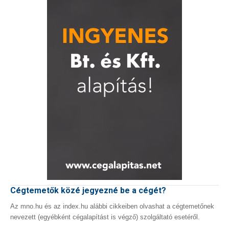
Cégtemetők közé jegyezné be a cégét?
Az mno.hu és az index.hu alábbi cikkeiben olvashat a cégtemetőnek
nevezett (egyébként cégalapítást is végző) szolgáltató esetéről.