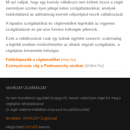
Mi azt valljuk, hogy egy komoly vállalkozó nem kötheti össze a cégét
semmilyen szinten ilyen jellegű kétes szolgáltatásokkal, amelyek
indokolatlanul az adóhatóság kiemelt célpontjává teszik vállalkozását.
A fapados szolgáltatókat és cégtemetőket leginkább az ingyenes
szolgáltatások és pár ezer forintos költségek jellemzik.
Ezek a vállalkozások csak így tudnak ügyfelet szerezni, szakmailag
a legtöbb esetben minősíthetetlen az általuk végzett szolgáltatás, a
cégeljárás kimenetele kétséges.
Feltérképezték a cégtemetőket
(mno.hu)
(index.hu)
Ezernyolcszáz cég a Podmaniczky utcában
VIGYÁZAT!
ZUGÍRÁSZAT
ha nem közvetlenül ügyvédet/közjegyzőt, hanem valamilyen céget bíz meg a
cégeljárás lefolytatásával.
(A saját védelme érdekében olvassa el összállításunkat)
Bővebben: VIGYÁZAT! Zugírászat
Megbízható
ÜGYVÉD
keresés