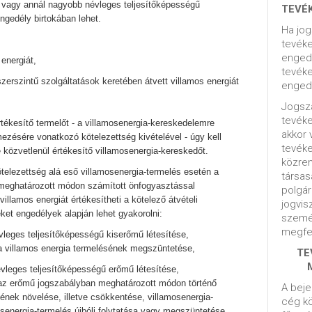
 vagy annál nagyobb névleges teljesítőképességű
TEVÉ
gedély birtokában lehet.
Ha jog
tevéke
engedé
 energiát,
tevéke
dszerszintű szolgáltatások keretében átvett villamos energiát
engedé
Jogsza
tevék
rtékesítő termelőt - a villamosenergia-kereskedelemre
akkor 
zésére vonatkozó kötelezettség kivételével - úgy kell
tevék
e közvetlenül értékesítő villamosenergia-kereskedőt.
közrem
ötelezettség alá eső villamosenergia-termelés esetén a
társas
 meghatározott módon számított önfogyasztással
polgár
villamos energiát értékesítheti a kötelező átvételi
jogvis
et engedélyek alapján lehet gyakorolni:
szemé
megfel
leges teljesítőképességű kiserőmű létesítése,
 a villamos energia termelésének megszüntetése,
TE
leges teljesítőképességű erőmű létesítése,
 az erőmű jogszabályban meghatározott módon történő
A beje
ének növelése, illetve csökkentése, villamosenergia-
cég kö
senergia-termelés újbóli folytatása vagy megszüntetése,