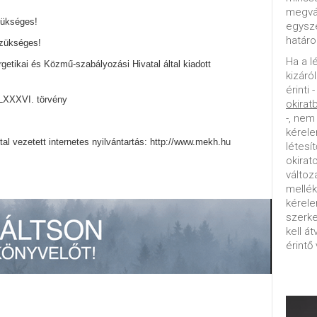
megvál
zükséges!
egysz
határo
zükséges!
Ha a l
etikai és Közmű-szabályozási Hivatal által kiadott
kizáró
érinti 
i LXXXVI. törvény
okirat
-, nem
kérele
ltal vezetett internetes nyilvántartás: http://www.mekh.hu
létesí
okirat
változ
mellék
kérel
szerke
kell á
érintő 