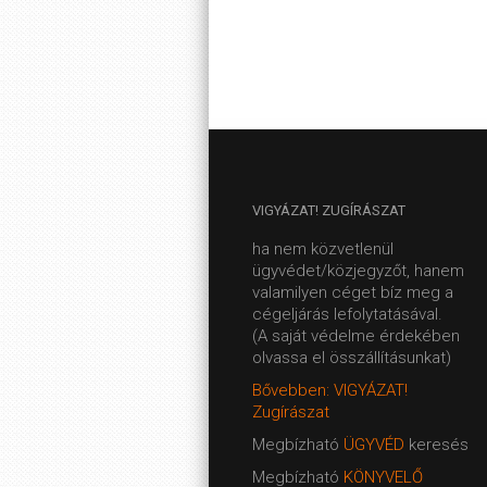
VIGYÁZAT!
ZUGÍRÁSZAT
ha nem közvetlenül
ügyvédet/közjegyzőt, hanem
valamilyen céget bíz meg a
cégeljárás lefolytatásával.
(A saját védelme érdekében
olvassa el összállításunkat)
Bővebben: VIGYÁZAT!
Zugírászat
Megbízható
ÜGYVÉD
keresés
Megbízható
KÖNYVELŐ