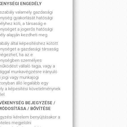
KENYSÉGI ENGEDÉLY
szabály valamely gazdasági
nység gyakorlását hatósági
lyhez köti, a társaság e
nységet a jogerős hatósági
ly alapján kezdheti meg.
bály által képesítéshez kötött
enységet a gazdasági társaság
végezhet, ha az e
enységben személyes
űködést vállaló tagja, vagy a
ággal munkavégzésre irányuló
i jogi vagy munkajogi
zonyban álló legalább egy
ly a képesítési követelménynek
el.
VÉKENYSÉG BEJEGYZÉSE /
MÓDOSÍTÁSA / BŐVÍTÉSE
gyzési kérelem benyújtásakor a
teles megjelölni