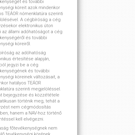
kenységét és további
nységi köreit azok mindenkor
os TEÁOR nómenklatúra szerinti
ölésével. A cégbíróság a cég
zésekor elektronikus úton
ti az állami adóhatóságot a cég
kenységéről és további
nységi köreiről.
bíróság az adóhatóság
onikus értesítése alapján,
lból jegyzi be a cég
ékenységének és további
nységi köreinek változásait, a
nkor hatályos TEÁOR
latúra szerinti megjelöléssel.
t bejegyzése és közzététele
tikusan történik meg, tehát a
yzést nem cégmódosítás
ben, hanem a NAV-hoz történő
ntéssel kell elvégezni.
saság főtevékenységnek nem
lő tevékenységi körének