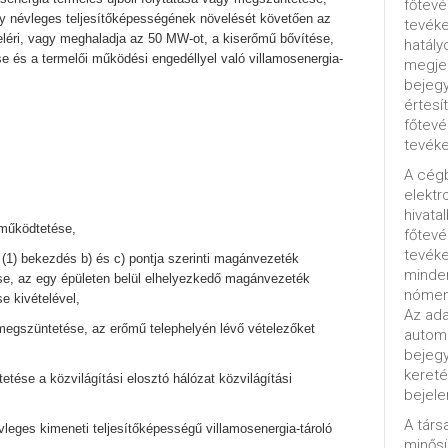
főtevé
y névleges teljesítőképességének növelését követően az
tevéke
eléri, vagy meghaladja az 50 MW-ot, a kiserőmű bővítése,
hatály
e és a termelői működési engedéllyel való villamosenergia-
megjel
bejegy
értesí
főtevé
tevéke
A cég
elektr
hivata
 működtetése,
főtev
tevéke
 (1) bekezdés b) és c) pontja szerinti magánvezeték
minde
se, az egy épületen belül elhelyezkedő magánvezeték
nómenk
e kivételével,
Az ada
 megszüntetése, az erőmű telephelyén lévő vételezőket
automa
bejeg
kereté
etése a közvilágítási elosztó hálózat közvilágítási
bejele
A tár
leges kimeneti teljesítőképességű villamosenergia-tároló
minősü