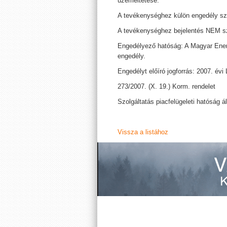
üzemeltetése.
A tevékenységhez külön engedély s
A tevékenységhez bejelentés NEM s
Engedélyező hatóság: A Magyar Energ
engedély.
Engedélyt előíró jogforrás: 2007. év
273/2007. (X. 19.) Korm. rendelet
Szolgáltatás piacfelügeleti hatóság á
Vissza a listához