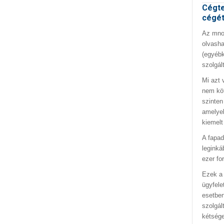
Cégte
cégé
Az mno.
olvasha
(egyébk
szolgál
Mi azt 
nem kö
szinten
amelyek
kiemelt
A fapad
leginká
ezer fo
Ezek a 
ügyfele
esetben
szolgál
kétség