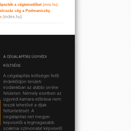
képezték a cégtemetőket
(mno.hu)
olcszáz cég a Podmaniczky
(index.hu)
n
A
CÉGALAPÍTÁS ÜGYVÉDI
KÖLTSÉGE
A cégalapítás költségei felől
érdeklődjön területi
irodáinkban az alábbi on-line
felületen.
Némely esetben az
ügyvédi kamara előírásai nem
teszik lehetővé a díjak
feltüntetését. A
cegalapitas.net megyei
képviselői a legmagasabb
szakmai színvonalat képviselő