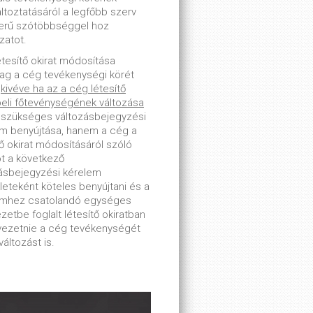
toztatásáról a legfőbb szerv
erű szótöbbséggel hoz
zatot.
étesítő okirat módosítása
lag a cég tevékenységi körét
-
kivéve ha az a cég létesítő
beli főtevénységének változása
 szükséges változásbejegyzési
m benyújtása, hanem a cég a
tő okirat módosításáról szóló
ot a következő
ásbejegyzési kérelem
leteként köteles benyújtani és a
emhez csatolandó egységes
zetbe foglalt létesítő okiratban
tvezetnie a cég tevékenységét
változást is.