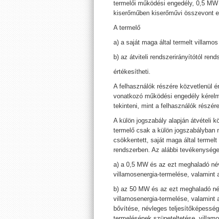
termelői működési engedély, 0,5 MW
kiserőműben kiserőművi összevont en
A termelő
a) a saját maga által termelt villamos
b) az átviteli rendszerirányítótól ren
értékesítheti.
A felhasználók részére közvetlenül é
vonatkozó működési engedély kérelme
tekinteni, mint a felhasználók részér
A külön jogszabály alapján átvételi k
termelő csak a külön jogszabályban
csökkentett, saját maga által termelt 
rendszerben. Az alábbi tevékenységek
a) a 0,5 MW és az ezt meghaladó név
villamosenergia-termelése, valamint
b) az 50 MW és az ezt meghaladó név
villamosenergia-termelése, valamint
bővítése, névleges teljesítőképesség
termelésének szüneteltetése, villamo