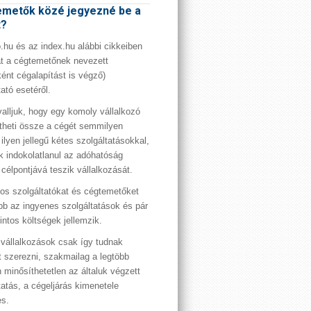
metők közé jegyezné be a
t?
hu és az index.hu alábbi cikkeiben
t a cégtemetőnek nevezett
ént cégalapítást is végző)
tató esetéről.
valljuk, hogy egy komoly vállalkozó
theti össze a cégét semmilyen
 ilyen jellegű kétes szolgáltatásokkal,
 indokolatlanul az adóhatóság
 célpontjává teszik vállalkozását.
os szolgáltatókat és cégtemetőket
bb az ingyenes szolgáltatások és pár
rintos költségek jellemzik.
vállalkozások csak így tudnak
t szerezni, szakmailag a legtöbb
 minősíthetetlen az általuk végzett
tatás, a cégeljárás kimenetele
es.