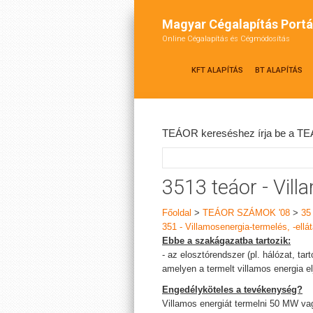
Magyar Cégalapítás Portá
Online Cégalapítás és Cégmódosítás
KFT ALAPÍTÁS
BT ALAPÍTÁS
TEÁOR kereséshez írja be a TEÁ
3513 teáor - Vil
Főoldal
>
TEÁOR SZÁMOK '08
>
35
351 - Villamosenergia-termelés, -ellá
Ebbe a szakágazatba tartozik:
- az elosztórendszer (pl. hálózat, t
amelyen a termelt villamos energia e
Engedélyköteles a tevékenység?
Villamos energiát termelni 50 MW v