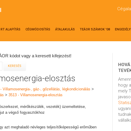
Cégala
l
RT ALAPÍTÁS
CÉGMÓDOSÍTÁS
ÁTALAKULÁS
TEÁOR SZÁMOK '08
ENGEDÉLY
OR kódot vagy a keresett kifejezést!
HOVÁ
TEVÉ
lamosenergia-elosztás
Amenn
hogy a
 - Villamosenergia-, gáz-, gőzellátás, légkondicionálás
>
mely T
tás
>
3513 - Villamosenergia-elosztás
javaso
Statisz
artószerkezet, mérőkészülék, vezeték) üzemeltetése,
ugyani
ljut a végső fogyasztókhoz
tudnak
vállal
agy azt meghaladó névleges teljesítőképességű erőműben