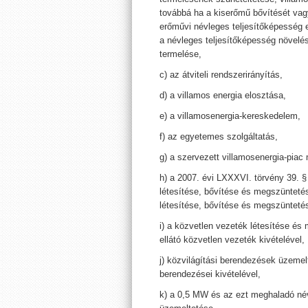
továbbá ha a kiserőmű bővítését vag
erőművi névleges teljesítőképesség 
a névleges teljesítőképesség növelés
termelése,
c) az átviteli rendszerirányítás,
d) a villamos energia elosztása,
e) a villamosenergia-kereskedelem,
f) az egyetemes szolgáltatás,
g) a szervezett villamosenergia-piac
h) a 2007. évi LXXXVI. törvény 39. §
létesítése, bővítése és megszünteté
létesítése, bővítése és megszüntetés
i) a közvetlen vezeték létesítése és
ellátó közvetlen vezeték kivételével,
j) közvilágítási berendezések üzemelt
berendezései kivételével,
k) a 0,5 MW és az ezt meghaladó név