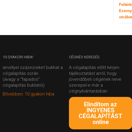
Feltér
Ezerny
utcába
10
GYAKORI HIBA!
CÉGNÉV
KERESÉS
amellyel százezreket bukhat a
A cégalapítás előtt kérjen
cégalapítás során.
tájékoztatást arról, hogy
(avagy a "fapados"
jövendőbeli cégének neve
cégalapítás buktatói)
szerepel-e már a
cégnyilvántarásban.
Bővebben: 10 gyakori hiba
Elindítom az
INGYENES
CÉGALAPÍTÁST
online