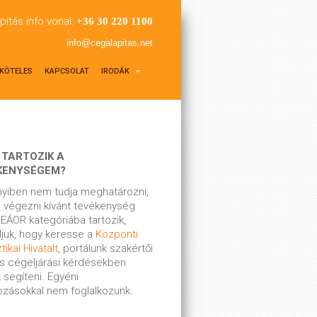
pítás info vonal:
+36 30 220 1100
info@cegalapitas.net
KÖTELES
KAPCSOLAT
IRODÁK
 TARTOZIK A
KENYSÉGEM?
yiben nem tudja meghatározni,
 végezni kívánt tevékenység
EÁOR kategóriába tartozik,
ljuk, hogy keresse a
Központi
tikai Hivatalt
, portálunk szakértői
s cégeljárási kérdésekben
 segíteni. Egyéni
kozásokkal nem foglalkozunk.