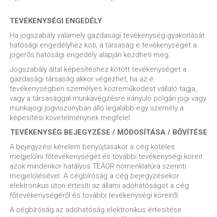
TEVÉKENYSÉGI ENGEDÉLY
Ha jogszabály valamely gazdasági tevékenység gyakorlását
hatósági engedélyhez köti, a társaság e tevékenységet a
jogerős hatósági engedély alapján kezdheti meg.
Jogszabály által képesítéshez kötött tevékenységet a
gazdasági társaság akkor végezhet, ha az e
tevékenységben személyes közreműködést vállaló tagja,
vagy a társasággal munkavégzésre irányuló polgári jogi vagy
munkajogi jogviszonyban álló legalább egy személy a
képesítési követelménynek megfelel.
TEVÉKENYSÉG BEJEGYZÉSE / MÓDOSÍTÁSA / BŐVÍTÉSE
A bejegyzési kérelem benyújtásakor a cég köteles
megjelölni főtevékenységét és további tevékenységi köreit
azok mindenkor hatályos TEÁOR nómenklatúra szerinti
megjelölésével. A cégbíróság a cég bejegyzésekor
elektronikus úton értesíti az állami adóhatóságot a cég
főtevékenységéről és további tevékenységi köreiről.
A cégbíróság az adóhatóság elektronikus értesítése