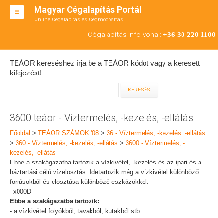
Magyar Cégalapítás Portál
Online Cégalapítás és Cégmódosítás
KFT ALAPÍTÁS
Cégalapítás info vonal:
+36 30 220 1100
BT ALAPÍTÁS
TEÁOR kereséshez írja be a TEÁOR kódot vagy a keresett
RT ALAPÍTÁS
kifejezést!
CÉGMÓDOSÍTÁS
ÁTALAKULÁS
3600 teáor - Víztermelés, -kezelés, -ellátás
TEÁOR SZÁMOK '08
Főoldal
>
TEÁOR SZÁMOK '08
>
36 - Víztermelés, -kezelés, -ellátás
>
360 - Víztermelés, -kezelés, -ellátás
>
3600 - Víztermelés, -
ENGEDÉLYKÖTELES
kezelés, -ellátás
Ebbe a szakágazatba tartozik a vízkivétel, -kezelés és az ipari és a
KAPCSOLAT
háztartási célú vízelosztás. Idetartozik még a vízkivétel különböző
forrásokból és elosztása különböző eszközökkel.
IRODÁK
_x000D_
Ebbe a szakágazatba tartozik:
- a vízkivétel folyókból, tavakból, kutakból stb.