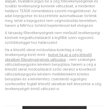
alapján, hivatalból jegyzi be a cég főtevékenységének és
további tevékenységi köreinek változásait, a mindenkor
hatályos TEÁOR nómenklatúra szerinti megjelöléssel. Az
adat bejegyzése és közzététele automatikusan történik
meg, tehát a bejegyzést nem cégmódosítás keretében,
hanem a NAV-hoz történő bejelentéssel kell elvégezni.
A társaság főtevékenységnek nem minősülő tevékenységi
körének megváltoztatásáról a legfőbb szerv egyszerű
szótöbbséggel hoz határozatot.
Ha a létesítő okirat módosítása kizárólag a cég
tevékenységi körét érinti -
kivéve ha az a cég létesítő
okiratbeli főtevénységének változása
-, nem szükséges
változásbejegyzési kérelem benyújtása, hanem a cég a
létesítő okirat módosításáról szóló okiratot a következő
változásbejegyzési kérelem mellékleteként köteles
benyújtani és a kérelemhez csatolandó egységes
szerkezetbe foglalt létesítő okiratban kell átvezetnie a cég
tevékenységét érintő változást is.