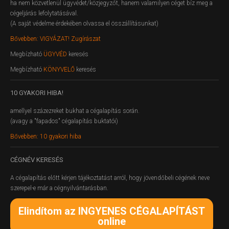
ha nem közvetlenül ügyvédet/közjegyzőt, hanem valamilyen céget bíz meg a
cégeljárás lefolytatásával.
(A saját védelme érdekében olvassa el összállításunkat)
Bővebben: VIGYÁZAT! Zugírászat
Megbízható
ÜGYVÉD
keresés
Megbízható
KÖNYVELŐ
keresés
10
GYAKORI HIBA!
amellyel százezreket bukhat a cégalapítás során.
(avagy a "fapados" cégalapítás buktatói)
Bővebben: 10 gyakori hiba
CÉGNÉV
KERESÉS
A cégalapítás előtt kérjen tájékoztatást arról, hogy jövendőbeli cégének neve
szerepel-e már a cégnyilvántarásban.
Elindítom az INGYENES CÉGALAPÍTÁST
online