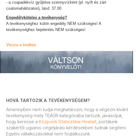
- a csapadékvíz gyűjtése szennyvízként (pl. nyílt és zárt
csatornahálózaton), lásd: 37.00
Engedélyköteles a tevékenység?
A tevékenységhez külön engedély NEM szükséges! A
tevékenységhez bejelentés NEM szükséges!
Vissza a listához
HOVÁ TARTOZIK A TEVÉKENYSÉGEM?
Amennyiben nem tudja meghatározni, hogy a végezni kívánt
tevékenység mely TEÁOR kategóriába tartozik, javasoljuk,
hogy keresse a
Központi Statisztikai Hivatalt
, portálunk
szakértői ugyanis cégeljárási kérdésekben tudnak segíteni.
Egyéni vállalkozásokkal nem foglalkozunk.