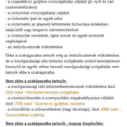
- a csapadékvíz gyűjtése vízszolgáltatás céljából (pl. nyílt és zárt
csatornahálózaton)
- a víztisztítás vízszolgáltatás céljából
- a vízkezelés ipari és egyéb célra
- a víztermelés az alapvető létfeltételek biztosítása érdekében,
talajvízből vagy tengervíz sómentesítésével
- a vízelosztás vezetékek, lajtos kocsik és egyéb eszközök
segítségével
- az öntözőcsatornák működtetése
Ebbe a szakágazatba tartozik még az öntözőcsatornák működtetése;
de a mezőgazdasági célú öntözési szolgáltatás öntöző berendezésen
keresztül és egyéb, ehhez hasonló mezőgazdasági szolgáltatás nem
tartozik ebbe a szakágazatba.
Nem ebbe a szakágazatba tartozik:
- a mezőgazdasági célú öntöztetőberendezések működtetése lásd:
0161 teáor - Növénytermesztési szolgáltatás
- a szennyvízkezelés a szennyeződés megakadályozása céljából,
lásd:
3700 teáor - Szennyvíz gyűjtése, kezelése
- a vízszállítás a csővezetékeken (nagy távolságú), lásd:
4950 teáor -
Csővezetékes szállítás
Nem ebbe a szakágazatba tartozik - magyar kiegészítés: