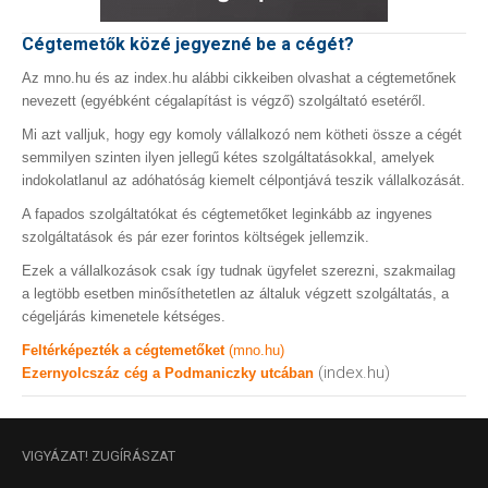
Cégtemetők közé jegyezné be a cégét?
Az mno.hu és az index.hu alábbi cikkeiben olvashat a cégtemetőnek
nevezett (egyébként cégalapítást is végző) szolgáltató esetéről.
Mi azt valljuk, hogy egy komoly vállalkozó nem kötheti össze a cégét
semmilyen szinten ilyen jellegű kétes szolgáltatásokkal, amelyek
indokolatlanul az adóhatóság kiemelt célpontjává teszik vállalkozását.
A fapados szolgáltatókat és cégtemetőket leginkább az ingyenes
szolgáltatások és pár ezer forintos költségek jellemzik.
Ezek a vállalkozások csak így tudnak ügyfelet szerezni, szakmailag
a legtöbb esetben minősíthetetlen az általuk végzett szolgáltatás, a
cégeljárás kimenetele kétséges.
Feltérképezték a cégtemetőket
(mno.hu)
(index.hu)
Ezernyolcszáz cég a Podmaniczky utcában
VIGYÁZAT!
ZUGÍRÁSZAT