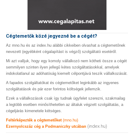
Cégtemetők közé jegyezné be a cégét?
Az mno.hu és az index.hu alábbi cikkeiben olvashat a cégtemetőnek
nevezett (egyébként cégalapítást is végző) szolgáltató esetéről.
Mi azt valljuk, hogy egy komoly vállalkozó nem kötheti össze a cégét
semmilyen szinten ilyen jellegű kétes szolgáltatásokkal, amelyek
indokolatlanul az adóhatóság kiemelt célpontjává teszik vállalkozását.
A fapados szolgáltatókat és cégtemetőket leginkább az ingyenes
szolgáltatások és pár ezer forintos költségek jellemzik.
Ezek a vállalkozások csak így tudnak ügyfelet szerezni, szakmailag
a legtöbb esetben minősíthetetlen az általuk végzett szolgáltatás, a
cégeljárás kimenetele kétséges.
Feltérképezték a cégtemetőket
(mno.hu)
(index.hu)
Ezernyolcszáz cég a Podmaniczky utcában