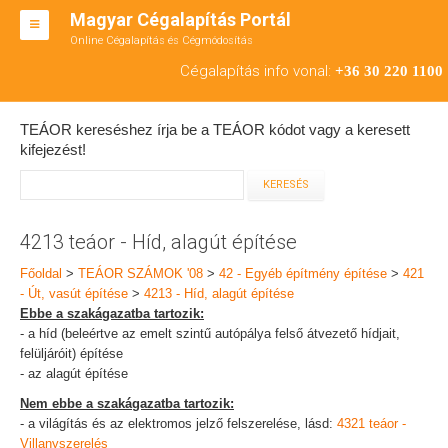
Magyar Cégalapítás Portál
Online Cégalapítás és Cégmódosítás
KFT ALAPÍTÁS
Cégalapítás info vonal:
+36 30 220 1100
BT ALAPÍTÁS
TEÁOR kereséshez írja be a TEÁOR kódot vagy a keresett
RT ALAPÍTÁS
kifejezést!
CÉGMÓDOSÍTÁS
ÁTALAKULÁS
4213 teáor - Híd, alagút építése
TEÁOR SZÁMOK '08
Főoldal
>
TEÁOR SZÁMOK '08
>
42 - Egyéb építmény építése
>
421
- Út, vasút építése
>
4213 - Híd, alagút építése
ENGEDÉLYKÖTELES
Ebbe a szakágazatba tartozik:
- a híd (beleértve az emelt szintű autópálya felső átvezető hídjait,
KAPCSOLAT
felüljáróit) építése
- az alagút építése
IRODÁK
Nem ebbe a szakágazatba tartozik:
- a világítás és az elektromos jelző felszerelése, lásd:
4321 teáor -
Villanyszerelés