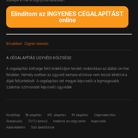
Elindítom az INGYENES CÉGALAPÍTÁST
online
Bővebben: Cégnév keresés
A
CÉGALAPÍTÁS ÜGYVÉDI KÖLTSÉGE
A cégalapítás költségei felől érdeklődjön területi irodáinkban az alábbi on-line
felületen.
Némely esetben az ügyvédi kamara előírásai nem teszik lehetővé a
díjak feltüntetését. A cegalapitas.net megyei képviselői a legmagasabb
szakmai színvonalat képviselő ügyvédek.
Kezdőlap
Bt alapítás
Kft. alapítás
Rt alapítás
Cégmódosítás
Átalakulás
ÖVTJ kereső
Irodáink országszerte
Kapcsolat
Adatvédelem
Süti beállítások