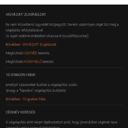
VIGYÁZAT!
ZUGÍRÁSZAT
ha nem közvetlenül ügyvédet/közjegyzőt, hanem valamilyen céget bíz meg a
cégeljárás lefolytatásával.
(A saját védelme érdekében olvassa el összállításunkat)
Bővebben: VIGYÁZAT! Zugírászat
Megbízható
ÜGYVÉD
keresés
Megbízható
KÖNYVELŐ
keresés
10
GYAKORI HIBA!
amellyel százezreket bukhat a cégalapítás során.
(avagy a "fapados" cégalapítás buktatói)
Bővebben: 10 gyakori hiba
CÉGNÉV
KERESÉS
A cégalapítás előtt kérjen tájékoztatást arról, hogy jövendőbeli cégének neve
szerepel-e már a cégnyilvántarásban.