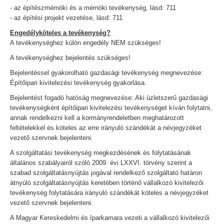
- az építészmérnöki és a mérnöki tevékenység, lásd: 711
- az építési projekt vezetése, lásd: 711
Engedélyköteles a tevékenység?
A tevékenységhez külön engedély NEM szükséges!
A tevékenységhez bejelentés szükséges!
Bejelentéssel gyakorolható gazdasági tevékenység megnevezése:
Építőipari kivitelezési tevékenység gyakorlása.
Bejelentést fogadó hatóság megnevezése: Aki üzletszerű gazdasági
tevékenységként építőipari kivitelezési tevékenységet kíván folytatni,
annak rendelkezni kell a kormányrendeletben meghatározott
feltételekkel és köteles az erre irányuló szándékát a névjegyzéket
vezető szervnek bejelenteni.
A szolgáltatási tevékenység megkezdésének és folytatásának
általános szabályairól szóló 2009. évi LXXVI. törvény szerint a
szabad szolgáltatásnyújtás jogával rendelkező szolgáltató határon
átnyúló szolgáltatásnyújtás keretében történő vállalkozó kivitelezői
tevékenység folytatására irányuló szándékát köteles a névjegyzéket
vezető szervnek bejelenteni.
A Magyar Kereskedelmi és Iparkamara vezeti a vállalkozó kivitelezői