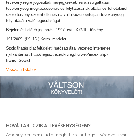
tevékenységre jogosultak névjegyzékét, és a szolgáltatási
tevékenység megkezdésének és folytatásának általános feltételeiről
szóló törvény szerint ellenőrzi a vállalkozói építőipari tevékenység
folytatására való jogosultságot.
Bejelentést előíró jogforrás: 1997. évi LXXVIII. törvény
191/2009. (IX. 15.) Korm. rendelet
Szolgáltatás piacfelügeleti hatóság által vezetett internetes
nyilvántartás: http://regisztracio.kivreg.hu/web/index.php?
frame=Search
Vissza a listához
HOVÁ TARTOZIK A TEVÉKENYSÉGEM?
Amennyiben nem tudja meghatározni, hogy a végezni kívánt