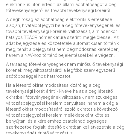
elektronikus úton értesíti az állami adóhatóságot a cég
főtevékenységéről és további tevékenységi köreiről.
A cégbíróság az adóhatóság elektronikus értesítése
alapján, hivatalból jegyzi be a cég főtevékenységének és
további tevékenységi köreinek változásait, a mindenkor
hatályos TEÁOR nómenklatúra szerinti megjelöléssel. Az
adat bejegyzése és közzététele automatikusan történik
meg, tehát a bejegyzést nem cégmódosítás keretében,
hanem a NAV-hoz történő bejelentéssel kell elvégezni.
A társaság főtevékenységnek nem minősülő tevékenységi
körének megváltoztatásáról a legfőbb szerv egyszerű
szótöbbséggel hoz határozatot.
Ha a létesítő okirat módosítása kizárólag a cég
tevékenységi körét érinti -
kivéve ha az a cég létesítő
okiratbeli főtevénységének változása
-, nem szükséges
változásbejegyzési kérelem benyújtása, hanem a cég a
létesítő okirat módosításáról szóló okiratot a következő
változásbejegyzési kérelem mellékleteként köteles
benyújtani és a kérelemhez csatolandó egységes
szerkezetbe foglalt létesítő okiratban kell átvezetnie a cég
tevékenységét érintő változást is.