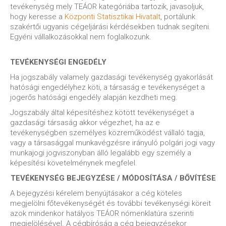
tevékenység mely TEÁOR kategóriába tartozik, javasoljuk,
hogy keresse a
Központi Statisztikai Hivatalt
, portálunk
szakértői ugyanis cégeljárási kérdésekben tudnak segíteni.
Egyéni vállalkozásokkal nem foglalkozunk.
TEVÉKENYSÉGI ENGEDÉLY
Ha jogszabály valamely gazdasági tevékenység gyakorlását
hatósági engedélyhez köti, a társaság e tevékenységet a
jogerős hatósági engedély alapján kezdheti meg.
Jogszabály által képesítéshez kötött tevékenységet a
gazdasági társaság akkor végezhet, ha az e
tevékenységben személyes közreműködést vállaló tagja,
vagy a társasággal munkavégzésre irányuló polgári jogi vagy
munkajogi jogviszonyban álló legalább egy személy a
képesítési követelménynek megfelel.
TEVÉKENYSÉG BEJEGYZÉSE / MÓDOSÍTÁSA / BŐVÍTÉSE
A bejegyzési kérelem benyújtásakor a cég köteles
megjelölni főtevékenységét és további tevékenységi köreit
azok mindenkor hatályos TEÁOR nómenklatúra szerinti
megjelölésével. A cégbíróság a cég bejegyzésekor