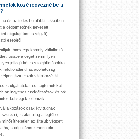
metők közé jegyezné be a
t?
hu és az index.hu alábbi cikkeiben
t a cégtemetőnek nevezett
ént cégalapítást is végző)
tató esetéről.
valljuk, hogy egy komoly vállalkozó
theti össze a cégét semmilyen
 ilyen jellegű kétes szolgáltatásokkal,
 indokolatlanul az adóhatóság
 célpontjává teszik vállalkozását.
os szolgáltatókat és cégtemetőket
bb az ingyenes szolgáltatások és pár
rintos költségek jellemzik.
vállalkozások csak így tudnak
t szerezni, szakmailag a legtöbb
 minősíthetetlen az általuk végzett
tatás, a cégeljárás kimenetele
es.