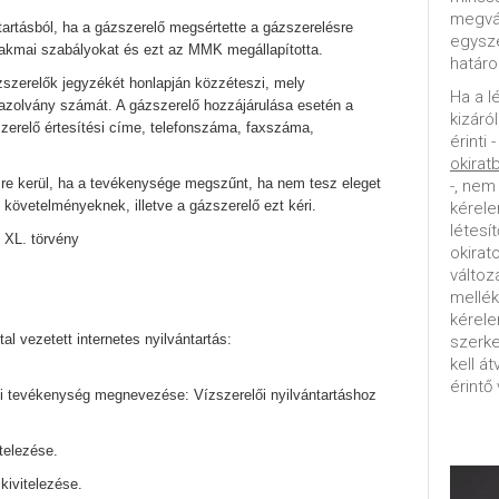
megvál
tartásból, ha a gázszerelő megsértette a gázszerelésre
egysz
szakmai szabályokat és ezt az MMK megállapította.
határo
zszerelők jegyzékét honlapján közzéteszi, mely
Ha a l
gazolvány számát. A gázszerelő hozzájárulása esetén a
kizáró
szerelő értesítési címe, telefonszáma, faxszáma,
érinti 
okirat
ésre kerül, ha a tevékenysége megszűnt, ha nem tesz eleget
-, nem
követelményeknek, illetve a gázszerelő ezt kéri.
kérele
létesí
i XL. törvény
okirat
változ
mellék
kérel
tal vezetett internetes nyilvántartás:
szerke
kell á
érintő 
i tevékenység megnevezése: Vízszerelői nyilvántartáshoz
telezése.
kivitelezése.