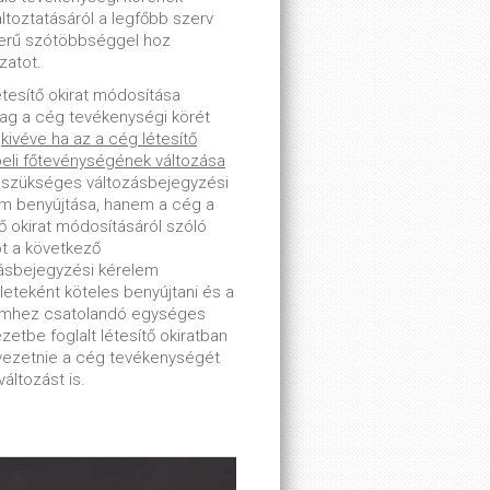
toztatásáról a legfőbb szerv
erű szótöbbséggel hoz
zatot.
étesítő okirat módosítása
lag a cég tevékenységi körét
-
kivéve ha az a cég létesítő
beli főtevénységének változása
 szükséges változásbejegyzési
m benyújtása, hanem a cég a
tő okirat módosításáról szóló
ot a következő
ásbejegyzési kérelem
leteként köteles benyújtani és a
emhez csatolandó egységes
zetbe foglalt létesítő okiratban
tvezetnie a cég tevékenységét
változást is.