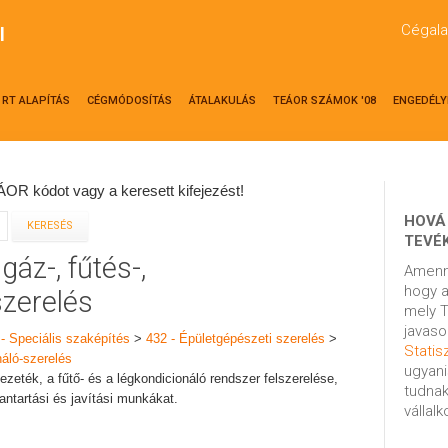
Cégala
l
RT ALAPÍTÁS
CÉGMÓDOSÍTÁS
ÁTALAKULÁS
TEÁOR SZÁMOK '08
ENGEDÉLY
OR kódot vagy a keresett kifejezést!
HOVÁ
TEVÉ
gáz-, fűtés-,
Amenn
hogy a
szerelés
mely T
javaso
 - Speciális szaképítés
>
432 - Épületgépészeti szerelés
>
Statisz
náló-szerelés
ugyani
zeték, a fűtő- és a légkondicionáló rendszer felszerelése,
tudnak
bantartási és javítási munkákat.
vállal