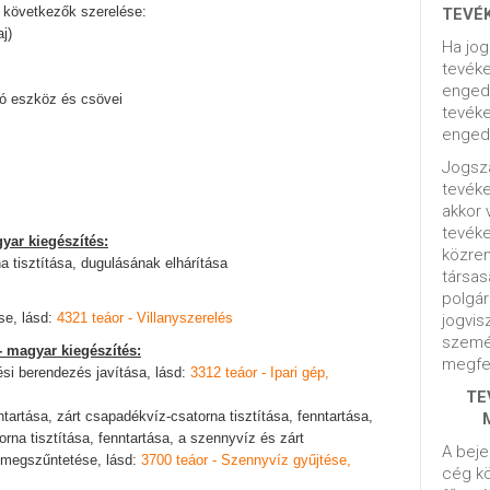
 következők szerelése:
TEVÉ
j)
Ha jog
tevéke
engedé
áló eszköz és csövei
tevéke
engedé
Jogsza
tevék
akkor 
tevék
yar kiegészítés:
közrem
a tisztítása, dugulásának elhárítása
társas
polgár
se, lásd:
4321 teáor - Villanyszerelés
jogvis
szemé
- magyar kiegészítés:
megfel
ési berendezés javítása, lásd:
3312 teáor - Ipari gép,
TE
ntartása, zárt csapadékvíz-csatorna tisztítása, fenntartása,
rna tisztítása, fenntartása, a szennyvíz és zárt
A beje
 megszűntetése, lásd:
3700 teáor - Szennyvíz gyűjtése,
cég kö