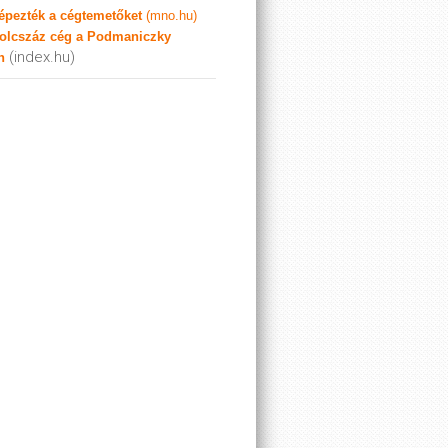
képezték a cégtemetőket
(mno.hu)
olcszáz cég a Podmaniczky
(index.hu)
n