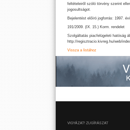
feltételeiről szóló törvény szerint ell
jogosultságot.
Bejelentést előíró jogforrás: 1997. év
191/2009. (IX. 15.) Korm. rendelet
Szolgáltatás piacfelügeleti hatóság ál
http://regisztracio.kivreg.hu/web/in
Vissza a listához
VIGYÁZAT!
ZUGÍRÁSZAT