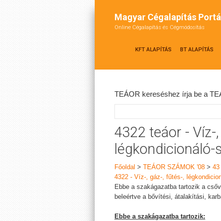
Magyar Cégalapítás Portá
Online Cégalapítás és Cégmódosítás
KFT ALAPÍTÁS
BT ALAPÍTÁS
TEÁOR kereséshez írja be a TEÁ
4322 teáor - Víz-, 
légkondicionáló-
Főoldal
>
TEÁOR SZÁMOK '08
>
43
4322 - Víz-, gáz-, fűtés-, légkondicio
Ebbe a szakágazatba tartozik a csőve
beleértve a bővítési, átalakítási, kar
Ebbe a szakágazatba tartozik: