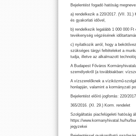
Bejelentést fogadó hatóság megneve
a) rendelkezik a 220/2017. (VII. 31.)
és gyakorlati idővel,
b) rendelkezik legalább 1 000 000 Ft 
tevékenység végzésének időtartamára
c) nyilatkozik arról, hogy a bekötő
szükséges tárgyi feltételeket a mun
tudja, illetve az alkalmazott technoló
A Budapest Főváros Kormányhivatala 
személyekről (a továbbiakban: vízszer
A vízszerelőknek a víziközmű-szolgál
honlapján, valamint a kormányzati po
Bejelentést előíró jogforrás: 220/2017
365/2016. (XI. 29.) Korm. rendelet
Szolgáltatás piacfelügeleti hatóság ál
https://www.kormanyhivatal.hu/hu/bud
jegyzekei
Bejelentéssel gyakorolható gazdasá