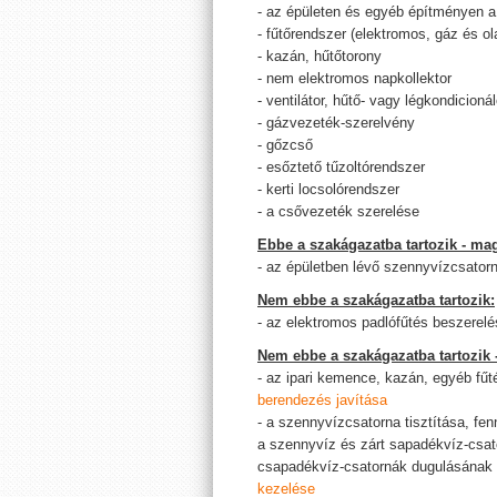
- az épületen és egyéb építményen a
- fűtőrendszer (elektromos, gáz és ola
- kazán, hűtőtorony
- nem elektromos napkollektor
- ventilátor, hűtő- vagy légkondicion
- gázvezeték-szerelvény
- gőzcső
- esőztető tűzoltórendszer
- kerti locsolórendszer
- a csővezeték szerelése
Ebbe a szakágazatba tartozik - mag
- az épületben lévő szennyvízcsatorn
Nem ebbe a szakágazatba tartozik:
- az elektromos padlófűtés beszerelé
Nem ebbe a szakágazatba tartozik 
- az ipari kemence, kazán, egyéb fűt
berendezés javítása
- a szennyvízcsatorna tisztítása, fen
a szennyvíz és zárt sapadékvíz-csato
csapadékvíz-csatornák dugulásának
kezelése