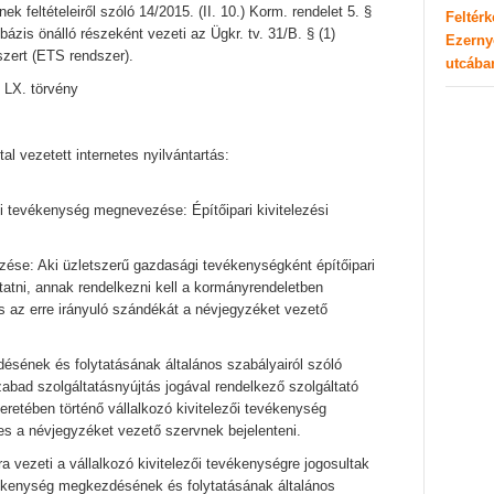
feltételeiről szóló 14/2015. (II. 10.) Korm. rendelet 5. §
Feltér
ázis önálló részeként vezeti az Ügkr. tv. 31/B. § (1)
Ezerny
szert (ETS rendszer).
utcába
i LX. törvény
tal vezetett internetes nyilvántartás:
i tevékenység megnevezése: Építőipari kivitelezési
ése: Aki üzletszerű gazdasági tevékenységként építőipari
ytatni, annak rendelkezni kell a kormányrendeletben
es az erre irányuló szándékát a névjegyzéket vezető
ésének és folytatásának általános szabályairól szóló
zabad szolgáltatásnyújtás jogával rendelkező szolgáltató
eretében történő vállalkozó kivitelezői tevékenység
les a névjegyzéket vezető szervnek bejelenteni.
vezeti a vállalkozó kivitelezői tevékenységre jogosultak
vékenység megkezdésének és folytatásának általános