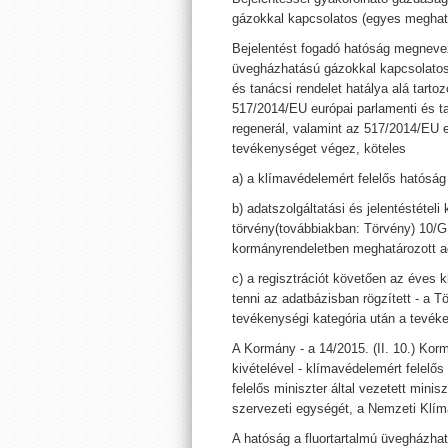
gázokkal kapcsolatos (egyes meghat
Bejelentést fogadó hatóság megnevez
üvegházhatású gázokkal kapcsolatos
és tanácsi rendelet hatálya alá tarto
517/2014/EU európai parlamenti és tan
regenerál, valamint az 517/2014/EU e
tevékenységet végez, köteles
a) a klímavédelemért felelős hatóság 
b) adatszolgáltatási és jelentéstételi
törvény(továbbiakban: Törvény) 10/G.
kormányrendeletben meghatározott a
c) a regisztrációt követően az éves k
tenni az adatbázisban rögzített - a T
tevékenységi kategória után a tevéke
A Kormány - a 14/2015. (II. 10.) Korm
kivételével - klímavédelemért felelős
felelős miniszter által vezetett mini
szervezeti egységét, a Nemzeti Klíma
A hatóság a fluortartalmú üvegházha