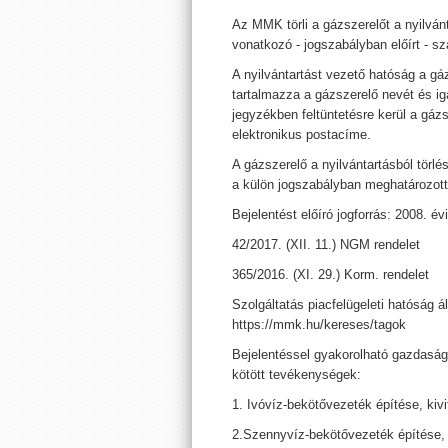
Az MMK törli a gázszerelőt a nyilván
vonatkozó - jogszabályban előírt - 
A nyilvántartást vezető hatóság a gá
tartalmazza a gázszerelő nevét és i
jegyzékben feltüntetésre kerül a gáz
elektronikus postacíme.
A gázszerelő a nyilvántartásból törl
a külön jogszabályban meghatározott 
Bejelentést előíró jogforrás: 2008. év
42/2017. (XII. 11.) NGM rendelet
365/2016. (XI. 29.) Korm. rendelet
Szolgáltatás piacfelügeleti hatóság ál
https://mmk.hu/kereses/tagok
Bejelentéssel gyakorolható gazdaság
kötött tevékenységek:
1. Ivóvíz-bekötővezeték építése, kivi
2.Szennyvíz-bekötővezeték építése, 