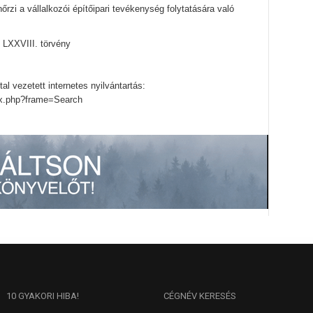
enőrzi a vállalkozói építőipari tevékenység folytatására való
i LXXVIII. törvény
tal vezetett internetes nyilvántartás:
dex.php?frame=Search
10
GYAKORI HIBA!
CÉGNÉV
KERESÉS