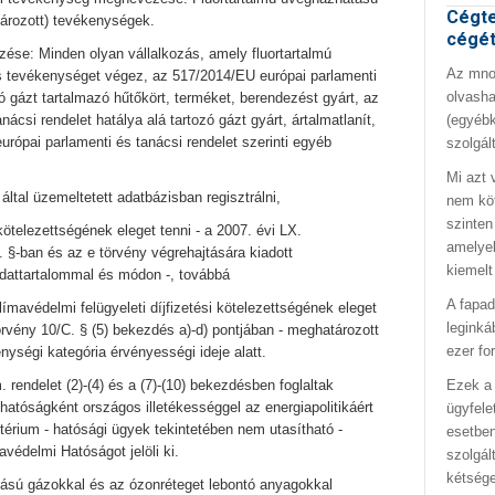
Cégte
ározott) tevékenységek.
cégé
ése: Minden olyan vállalkozás, amely fluortartalmú
Az mno.
 tevékenységet végez, az 517/2014/EU európai parlamenti
olvasha
zó gázt tartalmazó hűtőkört, terméket, berendezést gyárt, az
(egyébk
ácsi rendelet hatálya alá tartozó gázt gyárt, ártalmatlanít,
urópai parlamenti és tanácsi rendelet szerinti egyéb
szolgál
Mi azt 
által üzemeltetett adatbázisban regisztrálni,
nem kö
szinten
 kötelezettségének eleget tenni - a 2007. évi LX.
amelyek
 §-ban és az e törvény végrehajtására kiadott
kiemelt
dattartalommal és módon -, továbbá
A fapad
límavédelmi felügyeleti díjfizetési kötelezettségének eleget
leginká
örvény 10/C. § (5) bekezdés a)-d) pontjában - meghatározott
ezer fo
nységi kategória érvényességi ideje alatt.
Ezek a 
. rendelet (2)-(4) és a (7)-(10) bekezdésben foglaltak
 hatóságként országos illetékességgel az energiapolitikáért
ügyfele
sztérium - hatósági ügyek tekintetében nem utasítható -
esetben
védelmi Hatóságot jelöli ki.
szolgál
kétség
tású gázokkal és az ózonréteget lebontó anyagokkal