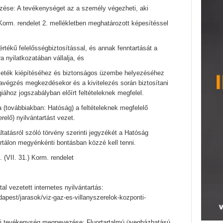
zése: A tevékenységet az a személy végezheti, aki
 Korm. rendelet 2. mellékletben meghatározott képesítéssel
értékű felelősségbiztosítással, és annak fenntartását a
 nyilatkozatában vállalja, és
vezeték kiépítéséhez és biztonságos üzembe helyezéséhez
kavégzés megkezdésekor és a kivitelezés során biztosítani
giához jogszabályban előírt feltételeknek megfelel.
(továbbiakban: Hatóság) a feltételeknek megfelelő
elő) nyilvántartást vezet.
tatásról szóló törvény szerinti jegyzékét a Hatóság
rtálon megyénkénti bontásban közzé kell tenni.
. (VII. 31.) Korm. rendelet
tal vezetett internetes nyilvántartás:
apest/jarasok/viz-gaz-es-villanyszerelok-kozponti-
gi tevékenység megnevezése: Fluortartalmú üvegházhatású