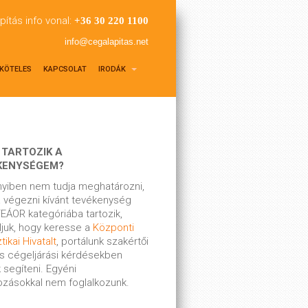
pítás info vonal:
+36 30 220 1100
info@cegalapitas.net
KÖTELES
KAPCSOLAT
IRODÁK
 TARTOZIK A
KENYSÉGEM?
yiben nem tudja meghatározni,
 végezni kívánt tevékenység
EÁOR kategóriába tartozik,
ljuk, hogy keresse a
Központi
tikai Hivatalt
, portálunk szakértői
s cégeljárási kérdésekben
 segíteni. Egyéni
kozásokkal nem foglalkozunk.