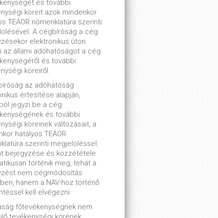
kenységét és további
nységi köreit azok mindenkor
os TEÁOR nómenklatúra szerinti
ölésével. A cégbíróság a cég
zésekor elektronikus úton
ti az állami adóhatóságot a cég
kenységéről és további
nységi köreiről.
bíróság az adóhatóság
onikus értesítése alapján,
lból jegyzi be a cég
ékenységének és további
nységi köreinek változásait, a
nkor hatályos TEÁOR
latúra szerinti megjelöléssel.
t bejegyzése és közzététele
tikusan történik meg, tehát a
yzést nem cégmódosítás
ben, hanem a NAV-hoz történő
ntéssel kell elvégezni.
saság főtevékenységnek nem
lő tevékenységi körének