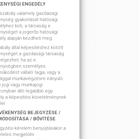
KENYSÉGI ENGEDÉLY
szabály valamely gazdasági
nység gyakorlását hatósági
lyhez köti, a társaság e
nységet a jogerős hatósági
ly alapján kezdheti meg.
bály által képesítéshez kötött
enységet a gazdasági társaság
végezhet, ha az e
enységben személyes
űködést vállaló tagja, vagy a
ággal munkavégzésre irányuló
i jogi vagy munkajogi
zonyban álló legalább egy
ly a képesítési követelménynek
el.
VÉKENYSÉG BEJEGYZÉSE /
MÓDOSÍTÁSA / BŐVÍTÉSE
gyzési kérelem benyújtásakor a
teles megjelölni