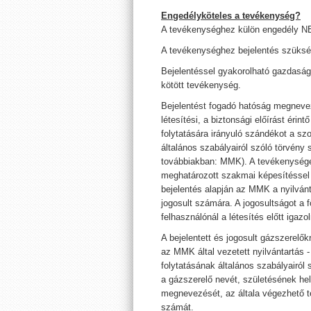
Engedélyköteles a tevékenység?
A tevékenységhez külön engedély 
A tevékenységhez bejelentés szüksé
Bejelentéssel gyakorolható gazdasá
kötött tevékenység.
Bejelentést fogadó hatóság megnevez
létesítési, a biztonsági előírást érin
folytatására irányuló szándékot a s
általános szabályairól szóló törvény 
továbbiakban: MMK). A tevékenységet 
meghatározott szakmai képesítéssel 
bejelentés alapján az MMK a nyilvántar
jogosult számára. A jogosultságot a 
felhasználónál a létesítés előtt igazoln
A bejelentett és jogosult gázszerelők
az MMK által vezetett nyilvántartás
folytatásának általános szabályairól
a gázszerelő nevét, születésének hel
megnevezését, az általa végezhető 
számát.