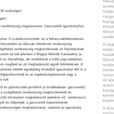
főtevé
tevéke
NEM szükséges!
hatály
megjel
ges!
bejegy
gi tevékenység megnevezése: Gázszerelői igazolványhoz
értesí
főtevé
tevéke
ése: A csatlakozóvezeték- és a felhasználóiberendezés-
tő felszerelési és időszaki ellenőrzési tevékenység
A cég
zolgáltatási tevékenység megkezdésének és folytatásának
elektr
szerint be kell jelenteni a Magyar Mérnöki Kamarához (a
hivata
az folytathatja, aki rendelkezik a külön jogszabályban
főtev
és megfelel az ott meghatározott egyéb feltételeknek. A
tevéke
tásba vétellel egyidejűleg hivatalból igazolványt állít ki a
minde
földgázelosztónál és az ingatlantulajdonosnál vagy a
nómenk
i kell.
Az ada
automa
ről és gázkészülék-javítókról (a továbbiakban: gázszerelő)
bejeg
 - a szolgáltatási tevékenység megkezdésének és
kereté
 szóló törvényben meghatározott adatokon túl - tartalmazza
bejele
yét és időpontját, a gázszerelő képesítésének
tevékenységek meghatározását, valamint az igazolvány
A tár
minősü