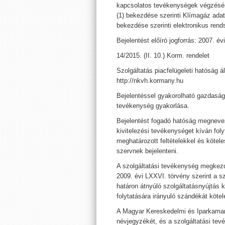
kapcsolatos tevékenységek végzésének 
(1) bekezdése szerinti Klímagáz adatb
bekezdése szerinti elektronikus rend
Bejelentést előíró jogforrás: 2007. év
14/2015. (II. 10.) Korm. rendelet
Szolgáltatás piacfelügeleti hatóság ál
http://nkvh.kormany.hu
Bejelentéssel gyakorolható gazdaság
tevékenység gyakorlása.
Bejelentést fogadó hatóság megnevez
kivitelezési tevékenységet kíván fol
meghatározott feltételekkel és kötel
szervnek bejelenteni.
A szolgáltatási tevékenység megkezd
2009. évi LXXVI. törvény szerint a s
határon átnyúló szolgáltatásnyújtás k
folytatására irányuló szándékát köte
A Magyar Kereskedelmi és Iparkamara 
névjegyzékét, és a szolgáltatási te