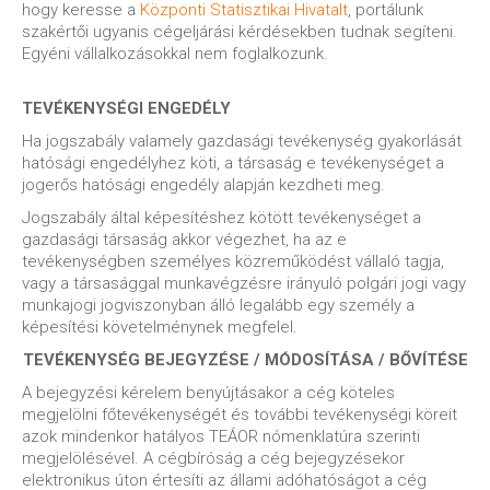
hogy keresse a
Központi Statisztikai Hivatalt
, portálunk
szakértői ugyanis cégeljárási kérdésekben tudnak segíteni.
Egyéni vállalkozásokkal nem foglalkozunk.
TEVÉKENYSÉGI ENGEDÉLY
Ha jogszabály valamely gazdasági tevékenység gyakorlását
hatósági engedélyhez köti, a társaság e tevékenységet a
jogerős hatósági engedély alapján kezdheti meg.
Jogszabály által képesítéshez kötött tevékenységet a
gazdasági társaság akkor végezhet, ha az e
tevékenységben személyes közreműködést vállaló tagja,
vagy a társasággal munkavégzésre irányuló polgári jogi vagy
munkajogi jogviszonyban álló legalább egy személy a
képesítési követelménynek megfelel.
TEVÉKENYSÉG BEJEGYZÉSE / MÓDOSÍTÁSA / BŐVÍTÉSE
A bejegyzési kérelem benyújtásakor a cég köteles
megjelölni főtevékenységét és további tevékenységi köreit
azok mindenkor hatályos TEÁOR nómenklatúra szerinti
megjelölésével. A cégbíróság a cég bejegyzésekor
elektronikus úton értesíti az állami adóhatóságot a cég