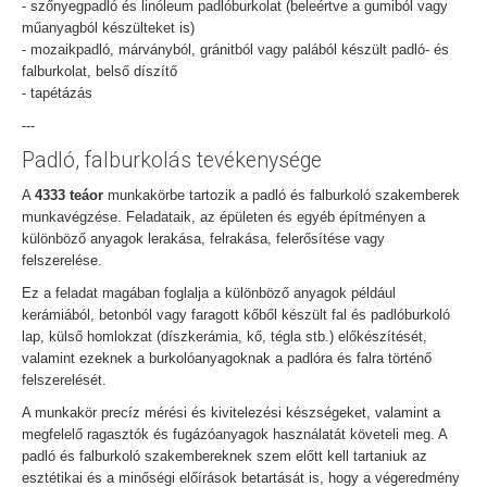
- szőnyegpadló és linóleum padlóburkolat (beleértve a gumiból vagy
műanyagból készülteket is)
- mozaikpadló, márványból, gránitból vagy palából készült padló- és
falburkolat, belső díszítő
- tapétázás
---
Padló, falburkolás tevékenysége
A
4333 teáor
munkakörbe tartozik a padló és falburkoló szakemberek
munkavégzése. Feladataik, az épületen és egyéb építményen a
különböző anyagok lerakása, felrakása, felerősítése vagy
felszerelése.
Ez a feladat magában foglalja a különböző anyagok például
kerámiából, betonból vagy faragott kőből készült fal és padlóburkoló
lap, külső homlokzat (díszkerámia, kő, tégla stb.) előkészítését,
valamint ezeknek a burkolóanyagoknak a padlóra és falra történő
felszerelését.
A munkakör precíz mérési és kivitelezési készségeket, valamint a
megfelelő ragasztók és fugázóanyagok használatát követeli meg. A
padló és falburkoló szakembereknek szem előtt kell tartaniuk az
esztétikai és a minőségi előírások betartását is, hogy a végeredmény