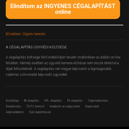
Elindítom az INGYENES CÉGALAPÍTÁST
online
Bővebben: Cégnév keresés
A
CÉGALAPÍTÁS ÜGYVÉDI KÖLTSÉGE
A cégalapítás költségei felől érdeklődjön területi irodáinkban az alábbi on-line
felületen.
Némely esetben az ügyvédi kamara előírásai nem teszik lehetővé a
díjak feltüntetését. A cegalapitas.net megyei képviselői a legmagasabb
szakmai színvonalat képviselő ügyvédek.
Kezdőlap
Bt alapítás
Kft. alapítás
Rt alapítás
Cégmódosítás
Átalakulás
ÖVTJ kereső
Irodáink országszerte
Kapcsolat
Adatvédelem
Süti beállítások