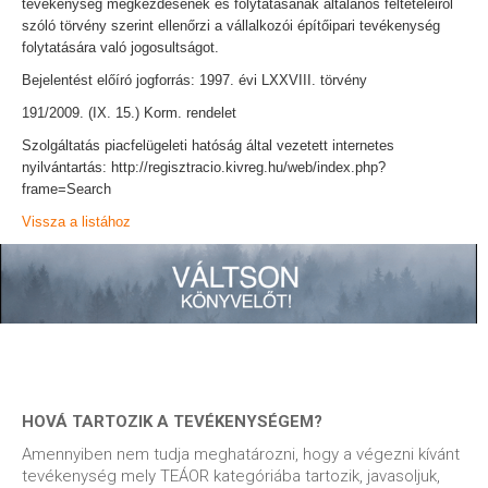
tevékenység megkezdésének és folytatásának általános feltételeiről
szóló törvény szerint ellenőrzi a vállalkozói építőipari tevékenység
folytatására való jogosultságot.
Bejelentést előíró jogforrás: 1997. évi LXXVIII. törvény
191/2009. (IX. 15.) Korm. rendelet
Szolgáltatás piacfelügeleti hatóság által vezetett internetes
nyilvántartás: http://regisztracio.kivreg.hu/web/index.php?
frame=Search
Vissza a listához
HOVÁ TARTOZIK A TEVÉKENYSÉGEM?
Amennyiben nem tudja meghatározni, hogy a végezni kívánt
tevékenység mely TEÁOR kategóriába tartozik, javasoljuk,