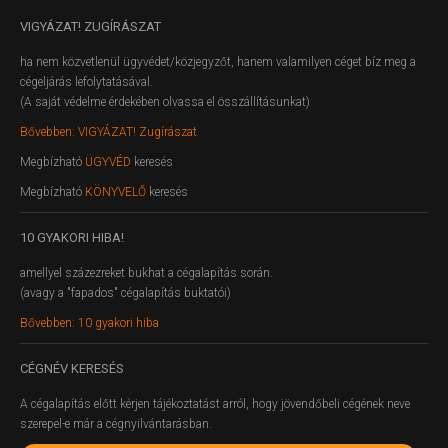
VIGYÁZAT!
ZUGÍRÁSZAT
ha nem közvetlenül ügyvédet/közjegyzőt, hanem valamilyen céget bíz meg a
cégeljárás lefolytatásával.
(A saját védelme érdekében olvassa el összállításunkat)
Bővebben: VIGYÁZAT! Zugírászat
Megbízható
ÜGYVÉD
keresés
Megbízható
KÖNYVELŐ
keresés
10
GYAKORI HIBA!
amellyel százezreket bukhat a cégalapítás során.
(avagy a "fapados" cégalapítás buktatói)
Bővebben: 10 gyakori hiba
CÉGNÉV
KERESÉS
A cégalapítás előtt kérjen tájékoztatást arról, hogy jövendőbeli cégének neve
szerepel-e már a cégnyilvántarásban.