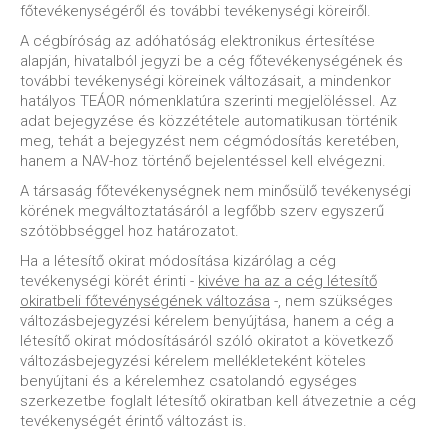
főtevékenységéről és további tevékenységi köreiről.
A cégbíróság az adóhatóság elektronikus értesítése
alapján, hivatalból jegyzi be a cég főtevékenységének és
további tevékenységi köreinek változásait, a mindenkor
hatályos TEÁOR nómenklatúra szerinti megjelöléssel. Az
adat bejegyzése és közzététele automatikusan történik
meg, tehát a bejegyzést nem cégmódosítás keretében,
hanem a NAV-hoz történő bejelentéssel kell elvégezni.
A társaság főtevékenységnek nem minősülő tevékenységi
körének megváltoztatásáról a legfőbb szerv egyszerű
szótöbbséggel hoz határozatot.
Ha a létesítő okirat módosítása kizárólag a cég
tevékenységi körét érinti -
kivéve ha az a cég létesítő
okiratbeli főtevénységének változása
-, nem szükséges
változásbejegyzési kérelem benyújtása, hanem a cég a
létesítő okirat módosításáról szóló okiratot a következő
változásbejegyzési kérelem mellékleteként köteles
benyújtani és a kérelemhez csatolandó egységes
szerkezetbe foglalt létesítő okiratban kell átvezetnie a cég
tevékenységét érintő változást is.