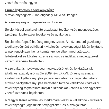
vonzó és tartós legyen.
Engedélyköteles a tevékenység?
A tevékenységhez külön engedély NEM szükséges!
A tevékenységhez bejelentés szükséges!
Bejelentéssel gyakorolható gazdasági tevékenység megnevezése:
Építőipari kivitelezési tevékenység gyakorlása.
Bejelentést fogadó hatóság megnevezése: Aki üzletszerű gazdasági
tevékenységként építőipari kivitelezési tevékenységet kíván folytatni,
annak rendelkezni kell a kormányrendeletben meghatározott
feltételekkel és köteles az erre irányuló szándékát a névjegyzéket
vezető szervnek bejelenteni.
A szolgáltatási tevékenység megkezdésének és folytatásának
általános szabályairól szóló 2009. évi LXXVI. törvény szerint a
szabad szolgáltatásnyújtás jogával rendelkező szolgáltató határon
átnyúló szolgáltatásnyújtás keretében történő vállalkozó kivitelezői
tevékenység folytatására irányuló szándékát köteles a névjegyzéket
vezető szervnek bejelenteni.
A Magyar Kereskedelmi és Iparkamara vezeti a vállalkozó kivitelezői
tevékenységre jogosultak névjegyzékét, és a szolgáltatási