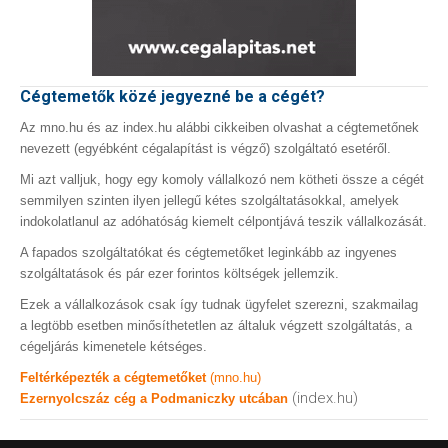
Cégtemetők közé jegyezné be a cégét?
Az mno.hu és az index.hu alábbi cikkeiben olvashat a cégtemetőnek
nevezett (egyébként cégalapítást is végző) szolgáltató esetéről.
Mi azt valljuk, hogy egy komoly vállalkozó nem kötheti össze a cégét
semmilyen szinten ilyen jellegű kétes szolgáltatásokkal, amelyek
indokolatlanul az adóhatóság kiemelt célpontjává teszik vállalkozását.
A fapados szolgáltatókat és cégtemetőket leginkább az ingyenes
szolgáltatások és pár ezer forintos költségek jellemzik.
Ezek a vállalkozások csak így tudnak ügyfelet szerezni, szakmailag
a legtöbb esetben minősíthetetlen az általuk végzett szolgáltatás, a
cégeljárás kimenetele kétséges.
Feltérképezték a cégtemetőket
(mno.hu)
(index.hu)
Ezernyolcszáz cég a Podmaniczky utcában