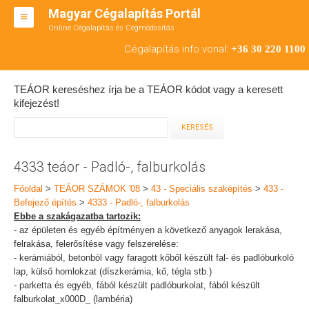
Magyar Cégalapítás Portál
Online Cégalapítás és Cégmódosítás
KFT ALAPÍTÁS
Cégalapítás info vonal:
+36 30 220 1100
BT ALAPÍTÁS
TEÁOR kereséshez írja be a TEÁOR kódot vagy a keresett
RT ALAPÍTÁS
kifejezést!
CÉGMÓDOSÍTÁS
ÁTALAKULÁS
4333 teáor - Padló-, falburkolás
TEÁOR SZÁMOK '08
Főoldal
>
TEÁOR SZÁMOK '08
>
43 - Speciális szaképítés
>
433 -
Befejező építés
>
4333 - Padló-, falburkolás
ENGEDÉLYKÖTELES
Ebbe a szakágazatba tartozik:
- az épületen és egyéb építményen a következő anyagok lerakása,
KAPCSOLAT
felrakása, felerősítése vagy felszerelése:
- kerámiából, betonból vagy faragott kőből készült fal- és padlóburkoló
IRODÁK
lap, külső homlokzat (díszkerámia, kő, tégla stb.)
- parketta és egyéb, fából készült padlóburkolat, fából készült
falburkolat_x000D_ (lambéria)