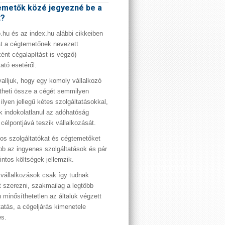
metők közé jegyezné be a
t?
hu és az index.hu alábbi cikkeiben
t a cégtemetőnek nevezett
ént cégalapítást is végző)
tató esetéről.
valljuk, hogy egy komoly vállalkozó
theti össze a cégét semmilyen
 ilyen jellegű kétes szolgáltatásokkal,
 indokolatlanul az adóhatóság
 célpontjává teszik vállalkozását.
os szolgáltatókat és cégtemetőket
bb az ingyenes szolgáltatások és pár
rintos költségek jellemzik.
vállalkozások csak így tudnak
t szerezni, szakmailag a legtöbb
 minősíthetetlen az általuk végzett
tatás, a cégeljárás kimenetele
es.