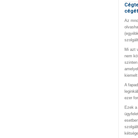
Cégte
cégé
Az mno.
olvasha
(egyébk
szolgál
Mi azt 
nem kö
szinten
amelyek
kiemelt
A fapad
leginká
ezer fo
Ezek a 
ügyfele
esetben
szolgál
kétség