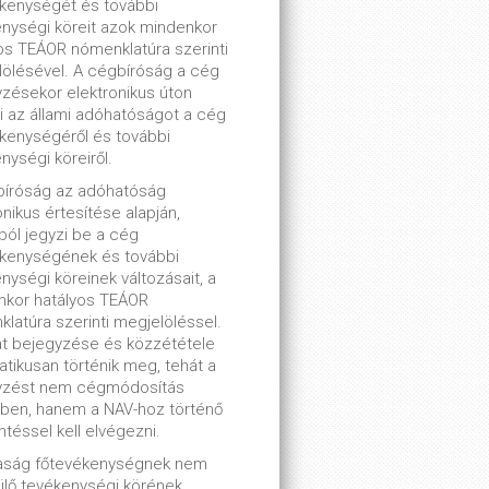
kenységét és további
nységi köreit azok mindenkor
os TEÁOR nómenklatúra szerinti
ölésével. A cégbíróság a cég
zésekor elektronikus úton
ti az állami adóhatóságot a cég
kenységéről és további
nységi köreiről.
bíróság az adóhatóság
onikus értesítése alapján,
lból jegyzi be a cég
ékenységének és további
nységi köreinek változásait, a
nkor hatályos TEÁOR
latúra szerinti megjelöléssel.
t bejegyzése és közzététele
tikusan történik meg, tehát a
yzést nem cégmódosítás
ben, hanem a NAV-hoz történő
ntéssel kell elvégezni.
saság főtevékenységnek nem
lő tevékenységi körének