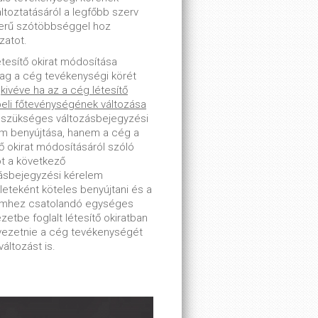
toztatásáról a legfőbb szerv
erű szótöbbséggel hoz
zatot.
étesítő okirat módosítása
lag a cég tevékenységi körét
-
kivéve ha az a cég létesítő
beli főtevénységének változása
 szükséges változásbejegyzési
m benyújtása, hanem a cég a
tő okirat módosításáról szóló
ot a következő
ásbejegyzési kérelem
leteként köteles benyújtani és a
emhez csatolandó egységes
zetbe foglalt létesítő okiratban
tvezetnie a cég tevékenységét
változást is.