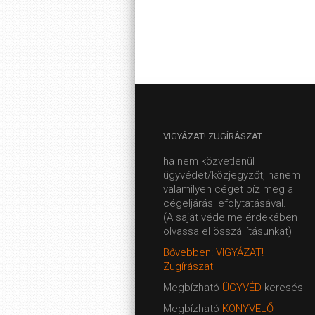
VIGYÁZAT!
ZUGÍRÁSZAT
ha nem közvetlenül
ügyvédet/közjegyzőt, hanem
valamilyen céget bíz meg a
cégeljárás lefolytatásával.
(A saját védelme érdekében
olvassa el összállításunkat)
Bővebben: VIGYÁZAT!
Zugírászat
Megbízható
ÜGYVÉD
keresés
Megbízható
KÖNYVELŐ