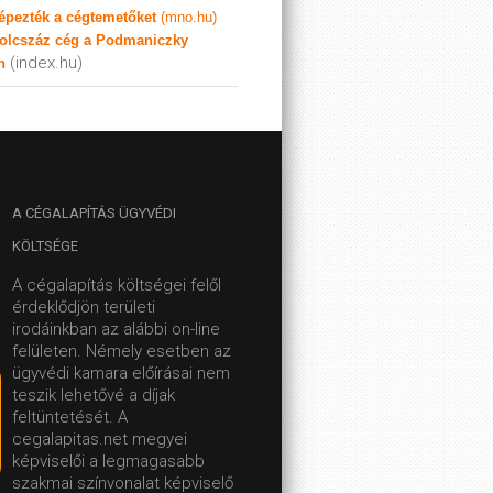
képezték a cégtemetőket
(mno.hu)
olcszáz cég a Podmaniczky
(index.hu)
n
A
CÉGALAPÍTÁS ÜGYVÉDI
KÖLTSÉGE
A cégalapítás költségei felől
érdeklődjön területi
irodáinkban az alábbi on-line
felületen.
Némely esetben az
ügyvédi kamara előírásai nem
teszik lehetővé a díjak
feltüntetését. A
cegalapitas.net megyei
képviselői a legmagasabb
szakmai színvonalat képviselő