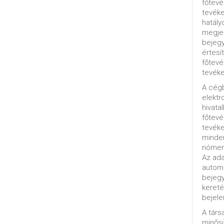
főtevé
tevéke
hatály
megjel
bejegy
értesí
főtevé
tevéke
A cég
elektr
hivata
főtev
tevéke
minde
nómenk
Az ada
automa
bejeg
kereté
bejele
A tár
minősü