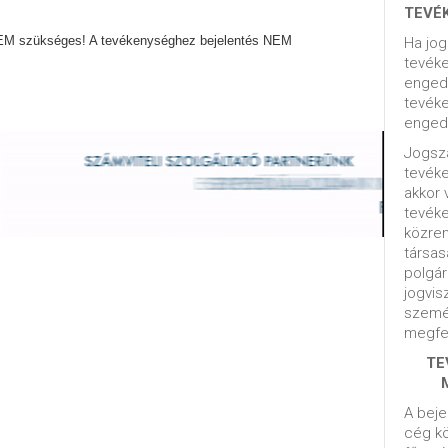
TEVÉ
EM szükséges! A tevékenységhez bejelentés NEM
Ha jog
tevéke
engedé
tevéke
engedé
Jogsza
tevék
akkor 
tevék
közrem
társas
polgár
jogvis
szemé
megfel
TE
A beje
cég kö