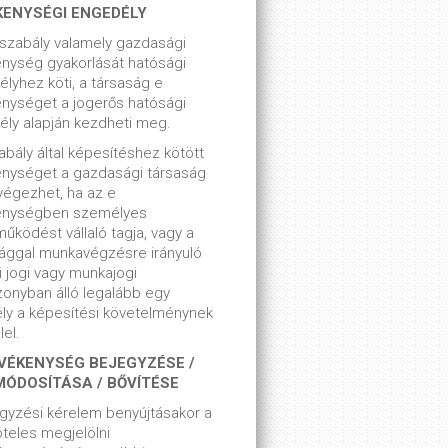
KENYSÉGI ENGEDÉLY
szabály valamely gazdasági
nység gyakorlását hatósági
lyhez köti, a társaság e
nységet a jogerős hatósági
ly alapján kezdheti meg.
bály által képesítéshez kötött
enységet a gazdasági társaság
végezhet, ha az e
enységben személyes
űködést vállaló tagja, vagy a
ággal munkavégzésre irányuló
i jogi vagy munkajogi
zonyban álló legalább egy
ly a képesítési követelménynek
el.
VÉKENYSÉG BEJEGYZÉSE /
MÓDOSÍTÁSA / BŐVÍTÉSE
gyzési kérelem benyújtásakor a
teles megjelölni