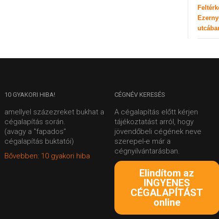
Feltér
Ezerny
utcába
10
GYAKORI HIBA!
CÉGNÉV
KERESÉS
amellyel százezreket bukhat a
A cégalapítás előtt kérjen
cégalapítás során.
tájékoztatást arról, hogy
(avagy a "fapados"
jövendőbeli cégének neve
cégalapítás buktatói)
szerepel-e már a
cégnyilvántarásban.
Bővebben: 10 gyakori hiba
Elindítom az
INGYENES
CÉGALAPÍTÁST
online