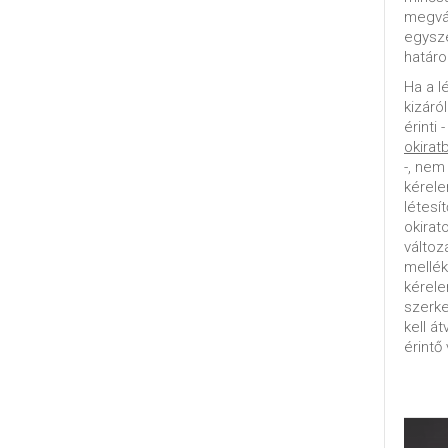
megvál
egysz
határo
Ha a l
kizáró
érinti 
okirat
-, nem
kérele
létesí
okirat
változ
mellék
kérel
szerke
kell á
érintő 