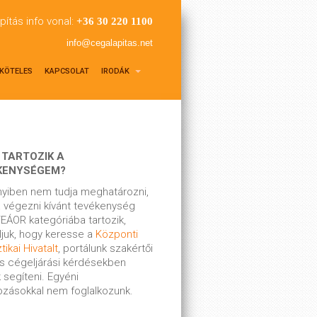
pítás info vonal:
+36 30 220 1100
info@cegalapitas.net
KÖTELES
KAPCSOLAT
IRODÁK
 TARTOZIK A
KENYSÉGEM?
yiben nem tudja meghatározni,
 végezni kívánt tevékenység
EÁOR kategóriába tartozik,
ljuk, hogy keresse a
Központi
tikai Hivatalt
, portálunk szakértői
s cégeljárási kérdésekben
 segíteni. Egyéni
kozásokkal nem foglalkozunk.