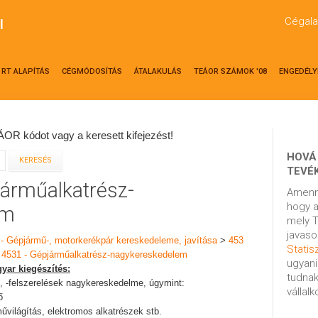
Cégala
l
RT ALAPÍTÁS
CÉGMÓDOSÍTÁS
ÁTALAKULÁS
TEÁOR SZÁMOK '08
ENGEDÉLY
OR kódot vagy a keresett kifejezést!
HOVÁ
TEVÉ
járműalkatrész-
Amenn
hogy a
em
mely T
javaso
 - Gépjármű-, motorkerékpár kereskedeleme, javítása
>
453
Statisz
>
4531 - Gépjárműalkatrész-nagykereskedelem
ugyani
yar kiegészítés:
tudnak
k, -felszerelések nagykereskedelme, úgymint:
vállal
ő
művilágítás, elektromos alkatrészek stb.