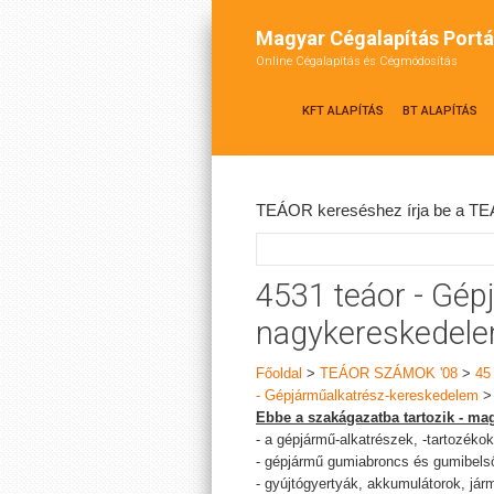
Magyar Cégalapítás Portá
Online Cégalapítás és Cégmódosítás
KFT ALAPÍTÁS
BT ALAPÍTÁS
TEÁOR kereséshez írja be a TEÁ
4531 teáor - Gép
nagykereskedel
Főoldal
>
TEÁOR SZÁMOK '08
>
45
- Gépjárműalkatrész-kereskedelem
Ebbe a szakágazatba tartozik - mag
- a gépjármű-alkatrészek, -tartozéko
- gépjármű gumiabroncs és gumibels
- gyújtógyertyák, akkumulátorok, jár