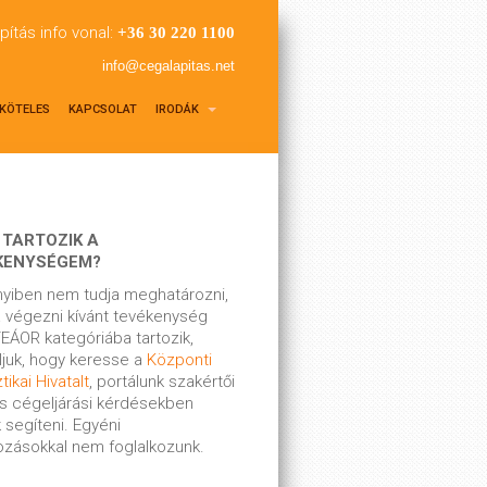
pítás info vonal:
+36 30 220 1100
info@cegalapitas.net
KÖTELES
KAPCSOLAT
IRODÁK
 TARTOZIK A
KENYSÉGEM?
yiben nem tudja meghatározni,
 végezni kívánt tevékenység
EÁOR kategóriába tartozik,
ljuk, hogy keresse a
Központi
tikai Hivatalt
, portálunk szakértői
s cégeljárási kérdésekben
 segíteni. Egyéni
kozásokkal nem foglalkozunk.