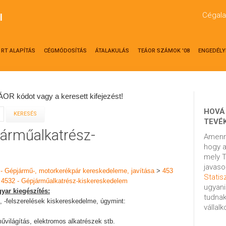
Cégala
l
RT ALAPÍTÁS
CÉGMÓDOSÍTÁS
ÁTALAKULÁS
TEÁOR SZÁMOK '08
ENGEDÉLY
OR kódot vagy a keresett kifejezést!
HOVÁ
TEVÉ
járműalkatrész-
Amenn
hogy a
mely T
javaso
 - Gépjármű-, motorkerékpár kereskedeleme, javítása
>
453
Statisz
>
4532 - Gépjárműalkatrész-kiskereskedelem
ugyani
yar kiegészítés:
tudnak
k, -felszerelések kiskereskedelme, úgymint:
vállal
művilágítás, elektromos alkatrészek stb.