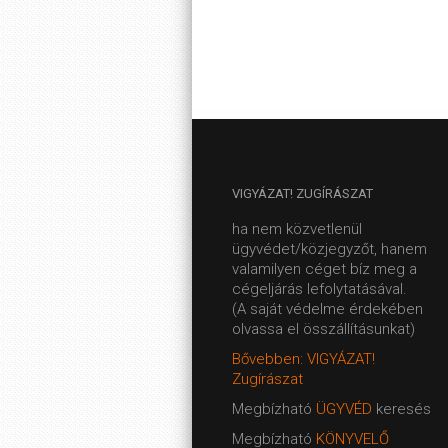
VIGYÁZAT!
ZUGÍRÁSZAT
ha nem közvetlenül
ügyvédet/közjegyzőt, hanem
valamilyen céget bíz meg a
cégeljárás lefolytatásával.
(A saját védelme érdekében
olvassa el összállításunkat)
Bővebben: VIGYÁZAT!
Zugírászat
Megbízható
ÜGYVÉD
keresés
Megbízható
KÖNYVELŐ