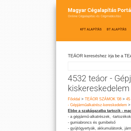
Magyar Cégalapítás Portá
Online Cégalapítás és Cégmódosítás
KFT ALAPÍTÁS
BT ALAPÍTÁS
TEÁOR kereséshez írja be a TEÁ
4532 teáor - Gép
kiskereskedelem
Főoldal
>
TEÁOR SZÁMOK '08
>
45
- Gépjárműalkatrész-kereskedelem
Ebbe a szakágazatba tartozik - mag
- a gépjármű-alkatrészek, -tartozéko
- gumiabroncs és gumibelső
- gyújtógyertyák, akkumulátorok, jár