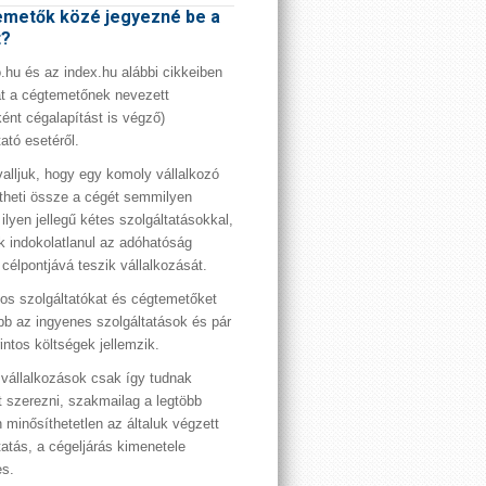
metők közé jegyezné be a
t?
hu és az index.hu alábbi cikkeiben
t a cégtemetőnek nevezett
ént cégalapítást is végző)
tató esetéről.
valljuk, hogy egy komoly vállalkozó
theti össze a cégét semmilyen
 ilyen jellegű kétes szolgáltatásokkal,
 indokolatlanul az adóhatóság
 célpontjává teszik vállalkozását.
os szolgáltatókat és cégtemetőket
bb az ingyenes szolgáltatások és pár
rintos költségek jellemzik.
vállalkozások csak így tudnak
t szerezni, szakmailag a legtöbb
 minősíthetetlen az általuk végzett
tatás, a cégeljárás kimenetele
es.