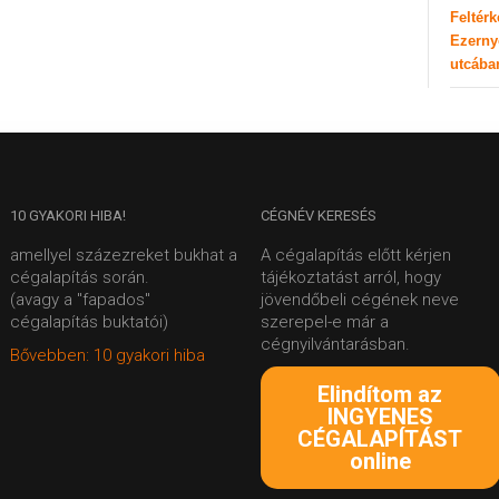
Feltér
Ezerny
utcába
10
GYAKORI HIBA!
CÉGNÉV
KERESÉS
amellyel százezreket bukhat a
A cégalapítás előtt kérjen
cégalapítás során.
tájékoztatást arról, hogy
(avagy a "fapados"
jövendőbeli cégének neve
cégalapítás buktatói)
szerepel-e már a
cégnyilvántarásban.
Bővebben: 10 gyakori hiba
Elindítom az
INGYENES
CÉGALAPÍTÁST
online