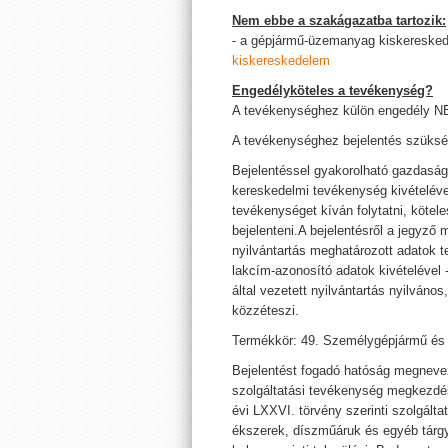
Nem ebbe a szakágazatba tartozik:
- a gépjármű-üzemanyag kiskeresked
kiskereskedelem
Engedélyköteles a tevékenység?
A tevékenységhez külön engedély 
A tevékenységhez bejelentés szüksé
Bejelentéssel gyakorolható gazdasá
kereskedelmi tevékenység kivételéve
tevékenységet kíván folytatni, kötel
bejelenteni.A bejelentésről a jegyző 
nyilvántartás meghatározott adatok t
lakcím-azonosító adatok kivételével 
által vezetett nyilvántartás nyilváno
közzéteszi.
Termékkör: 49. Személygépjármű és e
Bejelentést fogadó hatóság megneve
szolgáltatási tevékenység megkezdés
évi LXXVI. törvény szerinti szolgálta
ékszerek, díszműáruk és egyéb tárgy