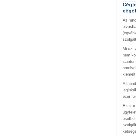
Cégte
cégé
Az mno.
olvasha
(egyébk
szolgál
Mi azt 
nem kö
szinten
amelyek
kiemelt
A fapad
leginká
ezer fo
Ezek a 
ügyfele
esetben
szolgál
kétség