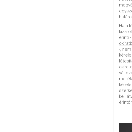
megvál
egysz
határo
Ha a l
kizáró
érinti 
okirat
-, nem
kérele
létesí
okirat
változ
mellék
kérel
szerke
kell á
érintő 