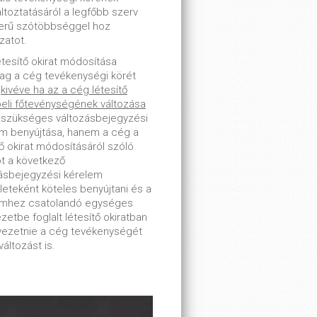
toztatásáról a legfőbb szerv
erű szótöbbséggel hoz
zatot.
étesítő okirat módosítása
lag a cég tevékenységi körét
-
kivéve ha az a cég létesítő
beli főtevénységének változása
 szükséges változásbejegyzési
m benyújtása, hanem a cég a
tő okirat módosításáról szóló
ot a következő
ásbejegyzési kérelem
leteként köteles benyújtani és a
emhez csatolandó egységes
zetbe foglalt létesítő okiratban
tvezetnie a cég tevékenységét
változást is.