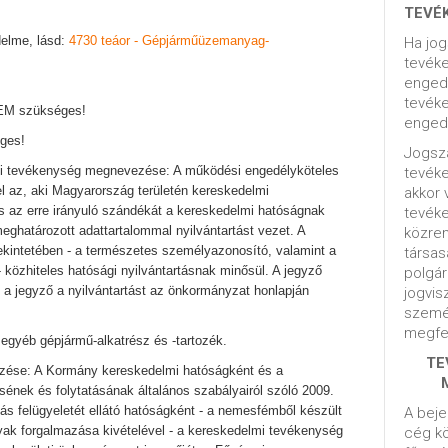
TEVÉ
elme, lásd:
4730 teáor - Gépjárműüzemanyag-
Ha jog
tevéke
engedé
tevéke
NEM szükséges!
engedé
ges!
Jogsza
gi tevékenység megnevezése: A működési engedélyköteles
tevék
l az, aki Magyarország területén kereskedelmi
akkor 
es az erre irányuló szándékát a kereskedelmi hatóságnak
tevék
meghatározott adattartalommal nyilvántartást vezet. A
közrem
ekintetében - a természetes személyazonosító, valamint a
társas
- közhiteles hatósági nyilvántartásnak minősül. A jegyző
polgár
s, a jegyző a nyilvántartást az önkormányzat honlapján
jogvis
szemé
megfel
gyéb gépjármű-alkatrész és -tartozék.
TE
zése: A Kormány kereskedelmi hatóságként és a
ének és folytatásának általános szabályairól szóló 2009.
tás felügyeletét ellátó hatóságként - a nemesfémből készült
A beje
ak forgalmazása kivételével - a kereskedelmi tevékenység
cég kö