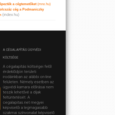
képezték a cégtemetőket
(mno.hu)
olcszáz cég a Podmaniczky
(index.hu)
n
A
CÉGALAPÍTÁS ÜGYVÉDI
KÖLTSÉGE
A cégalapítás költségei felől
érdeklődjön területi
irodáinkban az alábbi on-line
felületen.
Némely esetben az
ügyvédi kamara előírásai nem
teszik lehetővé a díjak
feltüntetését. A
cegalapitas.net megyei
képviselői a legmagasabb
szakmai színvonalat képviselő