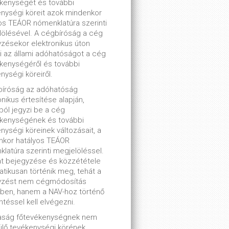
kenységét és további
nységi köreit azok mindenkor
os TEÁOR nómenklatúra szerinti
ölésével. A cégbíróság a cég
zésekor elektronikus úton
ti az állami adóhatóságot a cég
kenységéről és további
nységi köreiről.
bíróság az adóhatóság
onikus értesítése alapján,
lból jegyzi be a cég
ékenységének és további
nységi köreinek változásait, a
nkor hatályos TEÁOR
latúra szerinti megjelöléssel.
t bejegyzése és közzététele
tikusan történik meg, tehát a
yzést nem cégmódosítás
ben, hanem a NAV-hoz történő
ntéssel kell elvégezni.
saság főtevékenységnek nem
lő tevékenységi körének