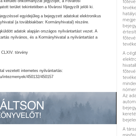
 a kerületi önkormányzat jegyzőjét, a Fővárosi
főtevé
ott terület tekintetében a fővárosi főjegyzőt jelöli ki.
tevéke
hatály
ejegyzéssel egyidejűleg a bejegyzett adatokat elektronikus
megjel
hivatal (a továbbiakban: Kormányhivatal) részére.
bejegy
küldött adatok alapján országos nyilvántartást vezet. A
értesí
tartás nyilvános, és a Kormányhivatal a nyilvántartást a
főtevé
tevéke
vi CLXIV. törvény
A cég
elektr
hivata
tal vezetett internetes nyilvántartás:
főtev
hu/intezmenyek/450132/450157
tevéke
minde
nómenk
Az ada
automa
bejeg
kereté
bejele
A tár
minősü