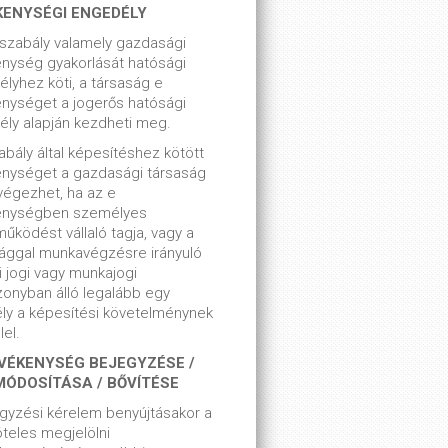
KENYSÉGI ENGEDÉLY
szabály valamely gazdasági
nység gyakorlását hatósági
lyhez köti, a társaság e
nységet a jogerős hatósági
ly alapján kezdheti meg.
bály által képesítéshez kötött
enységet a gazdasági társaság
végezhet, ha az e
enységben személyes
űködést vállaló tagja, vagy a
ággal munkavégzésre irányuló
i jogi vagy munkajogi
zonyban álló legalább egy
ly a képesítési követelménynek
el.
VÉKENYSÉG BEJEGYZÉSE /
MÓDOSÍTÁSA / BŐVÍTÉSE
gyzési kérelem benyújtásakor a
teles megjelölni