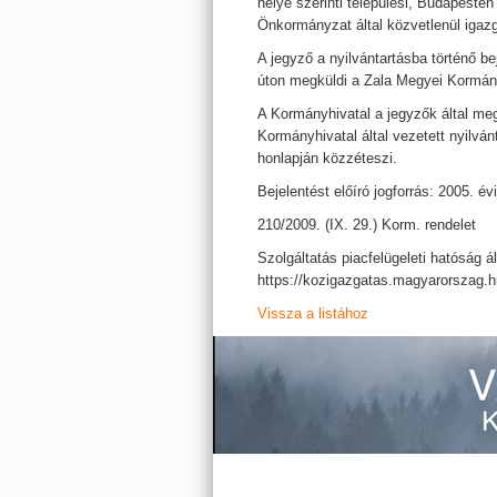
helye szerinti települési, Budapesten
Önkormányzat által közvetlenül igazgat
A jegyző a nyilvántartásba történő b
úton megküldi a Zala Megyei Kormány
A Kormányhivatal a jegyzők által meg
Kormányhivatal által vezetett nyilván
honlapján közzéteszi.
Bejelentést előíró jogforrás: 2005. é
210/2009. (IX. 29.) Korm. rendelet
Szolgáltatás piacfelügeleti hatóság ál
https://kozigazgatas.magyarorszag.
Vissza a listához