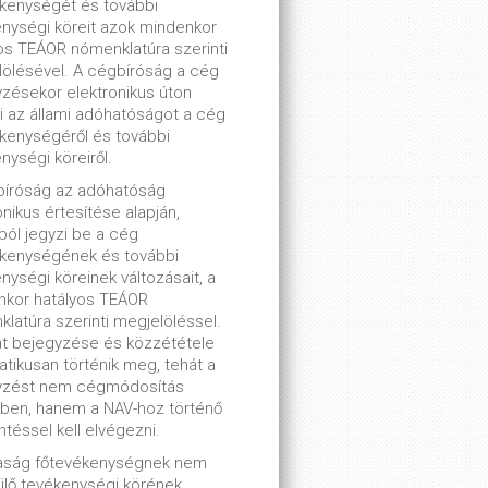
kenységét és további
nységi köreit azok mindenkor
os TEÁOR nómenklatúra szerinti
ölésével. A cégbíróság a cég
zésekor elektronikus úton
ti az állami adóhatóságot a cég
kenységéről és további
nységi köreiről.
bíróság az adóhatóság
onikus értesítése alapján,
lból jegyzi be a cég
ékenységének és további
nységi köreinek változásait, a
nkor hatályos TEÁOR
latúra szerinti megjelöléssel.
t bejegyzése és közzététele
tikusan történik meg, tehát a
yzést nem cégmódosítás
ben, hanem a NAV-hoz történő
ntéssel kell elvégezni.
saság főtevékenységnek nem
lő tevékenységi körének