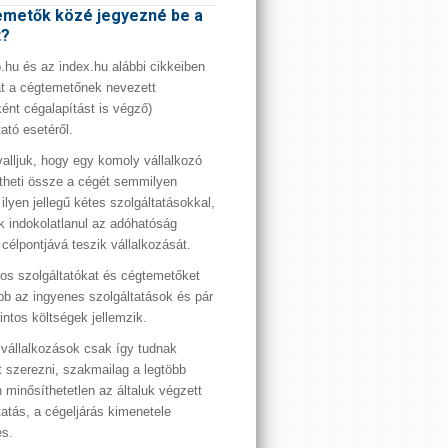
metők közé jegyezné be a
t?
hu és az index.hu alábbi cikkeiben
t a cégtemetőnek nevezett
ént cégalapítást is végző)
tató esetéről.
valljuk, hogy egy komoly vállalkozó
theti össze a cégét semmilyen
 ilyen jellegű kétes szolgáltatásokkal,
 indokolatlanul az adóhatóság
 célpontjává teszik vállalkozását.
os szolgáltatókat és cégtemetőket
bb az ingyenes szolgáltatások és pár
rintos költségek jellemzik.
vállalkozások csak így tudnak
t szerezni, szakmailag a legtöbb
 minősíthetetlen az általuk végzett
tatás, a cégeljárás kimenetele
es.