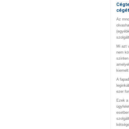
Cégte
cégé
Az mno.
olvasha
(egyébk
szolgál
Mi azt 
nem kö
szinten
amelyek
kiemelt
A fapad
leginká
ezer fo
Ezek a 
ügyfele
esetben
szolgál
kétség