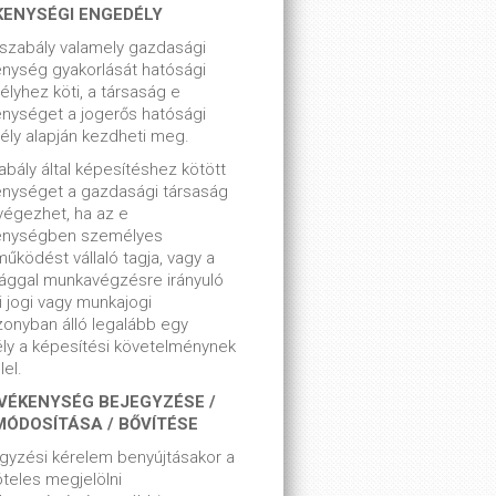
KENYSÉGI ENGEDÉLY
szabály valamely gazdasági
nység gyakorlását hatósági
lyhez köti, a társaság e
nységet a jogerős hatósági
ly alapján kezdheti meg.
bály által képesítéshez kötött
enységet a gazdasági társaság
végezhet, ha az e
enységben személyes
űködést vállaló tagja, vagy a
ággal munkavégzésre irányuló
i jogi vagy munkajogi
zonyban álló legalább egy
ly a képesítési követelménynek
el.
VÉKENYSÉG BEJEGYZÉSE /
MÓDOSÍTÁSA / BŐVÍTÉSE
gyzési kérelem benyújtásakor a
teles megjelölni