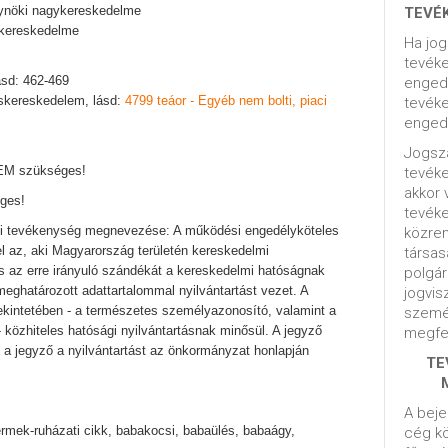
gynöki nagykereskedelme
TEVÉ
ykereskedelme
Ha jog
tevéke
ásd: 462-469
engedé
iskereskedelem, lásd:
4799 teáor - Egyéb nem bolti, piaci
tevéke
engedé
Jogsza
NEM szükséges!
tevék
akkor 
ges!
tevék
gi tevékenység megnevezése: A működési engedélyköteles
közrem
l az, aki Magyarország területén kereskedelmi
társas
es az erre irányuló szándékát a kereskedelmi hatóságnak
polgár
 meghatározott adattartalommal nyilvántartást vezet. A
jogvis
ekintetében - a természetes személyazonosító, valamint a
szemé
- közhiteles hatósági nyilvántartásnak minősül. A jegyző
megfel
s, a jegyző a nyilvántartást az önkormányzat honlapján
TE
A beje
mek-ruházati cikk, babakocsi, babaülés, babaágy,
cég kö