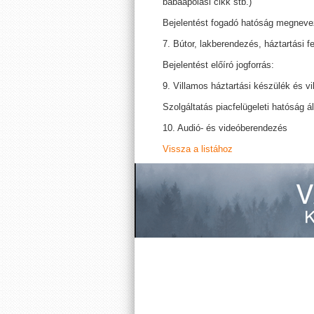
babaápolási cikk stb.)
Bejelentést fogadó hatóság megneve
7. Bútor, lakberendezés, háztartási fe
Bejelentést előíró jogforrás:
9. Villamos háztartási készülék és v
Szolgáltatás piacfelügeleti hatóság ál
10. Audió- és videóberendezés
Vissza a listához