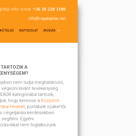
pítás info vonal:
+36 30 220 1100
info@cegalapitas.net
KÖTELES
KAPCSOLAT
IRODÁK
 TARTOZIK A
KENYSÉGEM?
yiben nem tudja meghatározni,
 végezni kívánt tevékenység
EÁOR kategóriába tartozik,
ljuk, hogy keresse a
Központi
tikai Hivatalt
, portálunk szakértői
s cégeljárási kérdésekben
 segíteni. Egyéni
kozásokkal nem foglalkozunk.