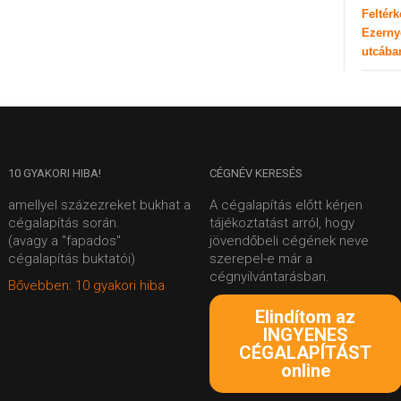
Feltér
Ezerny
utcába
10
GYAKORI HIBA!
CÉGNÉV
KERESÉS
amellyel százezreket bukhat a
A cégalapítás előtt kérjen
cégalapítás során.
tájékoztatást arról, hogy
(avagy a "fapados"
jövendőbeli cégének neve
cégalapítás buktatói)
szerepel-e már a
cégnyilvántarásban.
Bővebben: 10 gyakori hiba
Elindítom az
INGYENES
CÉGALAPÍTÁST
online