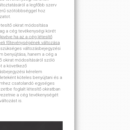
toztatásáról a legfőbb szerv
erű szótöbbséggel hoz
zatot.
étesítő okirat módosítása
lag a cég tevékenységi körét
-
kivéve ha az a cég létesítő
beli főtevénységének változása
 szükséges változásbejegyzési
m benyújtása, hanem a cég a
tő okirat módosításáról szóló
ot a következő
ásbejegyzési kérelem
leteként köteles benyújtani és a
emhez csatolandó egységes
zetbe foglalt létesítő okiratban
tvezetnie a cég tevékenységét
változást is.