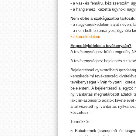
- a vas- és fémáru, kéziszerszám ü
- a hanglemez, kazetta ügynöki nag
Nem ebbe a szakágazatba tartozik:
- a nagykereskedelem saját néven, l
- a nem bolti bizományos, ügynöki k
kiskereskedelem
Engedélyköteles a tevékenység?
A tevékenységhez külön engedély 
A tevékenységhez bejelentés szüksé
Bejelentéssel gyakorolható gazdasá
kereskedelmi tevékenység kivételéve
tevékenységet kíván folytatni, kötel
bejelenteni. A bejelentésről a jegyző
nyilvántartás meghatározott adatok t
lakcím-azonosító adatok kivételével 
által vezetett nyilvántartás nyilváno
közzéteszi.
Termékkör:
5. Babatermék (csecsemő- és kisgyer