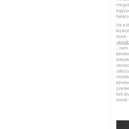
megvál
egysz
határo
Ha a l
kizáró
érinti 
okirat
-, nem
kérele
létesí
okirat
változ
mellék
kérel
szerke
kell á
érintő 