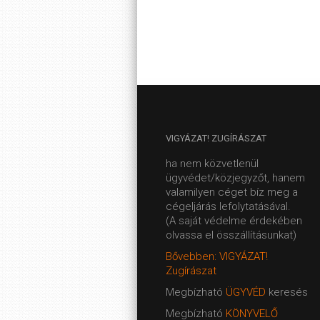
VIGYÁZAT!
ZUGÍRÁSZAT
ha nem közvetlenül
ügyvédet/közjegyzőt, hanem
valamilyen céget bíz meg a
cégeljárás lefolytatásával.
(A saját védelme érdekében
olvassa el összállításunkat)
Bővebben: VIGYÁZAT!
Zugírászat
Megbízható
ÜGYVÉD
keresés
Megbízható
KÖNYVELŐ