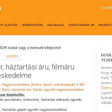
Cégala
l
RT ALAPÍTÁS
CÉGMÓDOSÍTÁS
ÁTALAKULÁS
TEÁOR SZÁMOK '08
ENGEDÉLY
OR kódot vagy a keresett kifejezést!
HOVÁ
TEVÉ
r, háztartási áru, fémáru
Amenn
hogy a
eskedelme
mely T
javaso
 - Nagykereskedelem (kivéve: jármű, motorkerékpár)
>
461
Statisz
- Bútor, háztartási áru, fémáru ügynöki nagykereskedelme
ugyani
yar kiegészítés:
tudnak
g- és porcelánáru, evőeszköz, háztartási edények) ügynöki
vállal
kek, háztartási gépek ügynöki nagykereskedelme