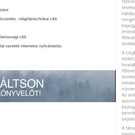
főtevé
tevéke
zése:
hatály
lszerelés, világítástechnikai cikk
megjel
bejegy
értesí
illamossági cikk
főtevé
tevéke
tal vezetett internetes nyilvántartás:
A cég
elektr
hivata
főtev
tevéke
minde
nómenk
Az ada
automa
bejeg
kereté
bejele
A tár
minősü