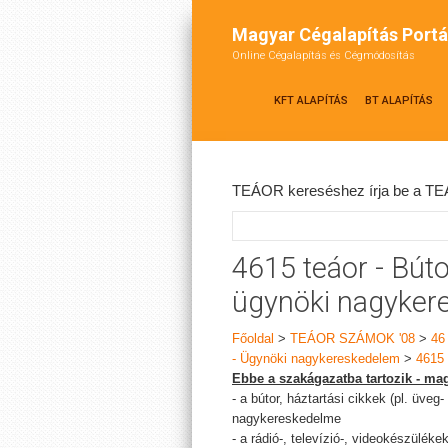
Magyar Cégalapítás Portá
Online Cégalapítás és Cégmódosítás
KFT ALAPÍTÁS
BT ALAPÍTÁS
TEÁOR kereséshez írja be a TEÁ
4615 teáor - Búto
ügynöki nagyker
Főoldal
>
TEÁOR SZÁMOK '08
>
46
- Ügynöki nagykereskedelem
>
4615 
Ebbe a szakágazatba tartozik - mag
- a bútor, háztartási cikkek (pl. üve
nagykereskedelme
- a rádió-, televízió-, videokészülé