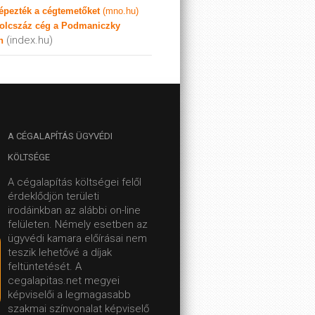
képezték a cégtemetőket
(mno.hu)
olcszáz cég a Podmaniczky
(index.hu)
n
A
CÉGALAPÍTÁS ÜGYVÉDI
KÖLTSÉGE
A cégalapítás költségei felől
érdeklődjön területi
irodáinkban az alábbi on-line
felületen.
Némely esetben az
ügyvédi kamara előírásai nem
teszik lehetővé a díjak
feltüntetését. A
cegalapitas.net megyei
képviselői a legmagasabb
szakmai színvonalat képviselő