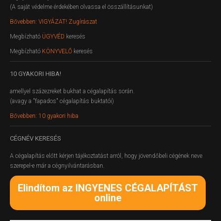
(A saját védelme érdekében olvassa el összállításunkat)
Bővebben: VIGYÁZAT! Zugírászat
Megbízható
ÜGYVÉD
keresés
Megbízható
KÖNYVELŐ
keresés
10
GYAKORI HIBA!
amellyel százezreket bukhat a cégalapítás során.
(avagy a "fapados" cégalapítás buktatói)
Bővebben: 10 gyakori hiba
CÉGNÉV
KERESÉS
A cégalapítás előtt kérjen tájékoztatást arról, hogy jövendőbeli cégének neve
szerepel-e már a cégnyilvántarásban.
Elindítom az INGYENES CÉGALAPÍTÁST
online