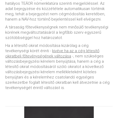
hatályos TEÁOR nómenklatúra szerinti megjelöléssel. Az
adat bejegyzése és közzététele automatikusan történik
meg, tehát a bejegyzést nem cégmódosítás keretében,
hanem a NAV-hoz történő bejelentéssel kell elvégezni.
A társaság főtevékenységnek nem minősülő tevékenységi
körének megváltoztatásáról a legfőbb szerv egyszerű
szótöbbséggel hoz határozatot.
Ha a létesítő okirat módosítása kizárólag a cég
tevékenységi körét érinti -
kivéve ha az a cég létesítő
okiratbeli főtevénységének változása
-, nem szükséges
változásbejegyzési kérelem benyújtása, hanem a cég a
létesítő okirat módosításáról szóló okiratot a következő
változásbejegyzési kérelem mellékleteként köteles
benyújtani és a kérelemhez csatolandó egységes
szerkezetbe foglalt létesítő okiratban kell átvezetnie a cég
tevékenységét érintő változást is.