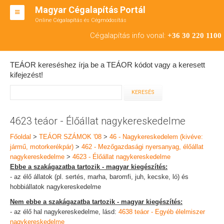
Magyar Cégalapítás Portál
Online Cégalapítás és Cégmódosítás
KFT ALAPÍTÁS
Cégalapítás info vonal:
+36 30 220 1100
BT ALAPÍTÁS
TEÁOR kereséshez írja be a TEÁOR kódot vagy a keresett
RT ALAPÍTÁS
kifejezést!
CÉGMÓDOSÍTÁS
ÁTALAKULÁS
4623 teáor - Élőállat nagykereskedelme
TEÁOR SZÁMOK '08
Főoldal
>
TEÁOR SZÁMOK '08
>
46 - Nagykereskedelem (kivéve:
jármű, motorkerékpár)
>
462 - Mezőgazdasági nyersanyag, élőállat
ENGEDÉLYKÖTELES
nagykereskedelme
>
4623 - Élőállat nagykereskedelme
Ebbe a szakágazatba tartozik - magyar kiegészítés:
KAPCSOLAT
- az élő állatok (pl. sertés, marha, baromfi, juh, kecske, ló) és
hobbiállatok nagykereskedelme
IRODÁK
Nem ebbe a szakágazatba tartozik - magyar kiegészítés:
- az élő hal nagykereskedelme, lásd:
4638 teáor - Egyéb élelmiszer
nagykereskedelme