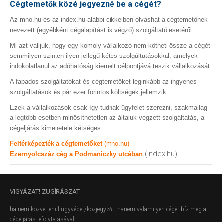
Cégtemetők közé jegyezné be a cégét?
Az mno.hu és az index.hu alábbi cikkeiben olvashat a cégtemetőnek
nevezett (egyébként cégalapítást is végző) szolgáltató esetéről.
Mi azt valljuk, hogy egy komoly vállalkozó nem kötheti össze a cégét
semmilyen szinten ilyen jellegű kétes szolgáltatásokkal, amelyek
indokolatlanul az adóhatóság kiemelt célpontjává teszik vállalkozását.
A fapados szolgáltatókat és cégtemetőket leginkább az ingyenes
szolgáltatások és pár ezer forintos költségek jellemzik.
Ezek a vállalkozások csak így tudnak ügyfelet szerezni, szakmailag
a legtöbb esetben minősíthetetlen az általuk végzett szolgáltatás, a
cégeljárás kimenetele kétséges.
Feltérképezték a cégtemetőket
(mno.hu)
(index.hu)
Ezernyolcszáz cég a Podmaniczky utcában
VIGYÁZAT!
ZUGÍRÁSZAT
ha nem közvetlenül ügyvédet/közjegyzőt, hanem valamilyen céget bíz meg a
cégeljárás lefolytatásával.