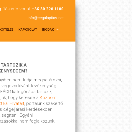
pítás info vonal:
+36 30 220 1100
info@cegalapitas.net
KÖTELES
KAPCSOLAT
IRODÁK
 TARTOZIK A
KENYSÉGEM?
yiben nem tudja meghatározni,
 végezni kívánt tevékenység
EÁOR kategóriába tartozik,
ljuk, hogy keresse a
Központi
tikai Hivatalt
, portálunk szakértői
s cégeljárási kérdésekben
 segíteni. Egyéni
kozásokkal nem foglalkozunk.