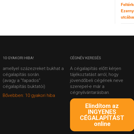
Feltér
Ezerny
utcába
10
GYAKORI HIBA!
CÉGNÉV
KERESÉS
amellyel százezreket bukhat a
A cégalapítás előtt kérjen
cégalapítás során.
tájékoztatást arról, hogy
(avagy a "fapados"
jövendőbeli cégének neve
cégalapítás buktatói)
szerepel-e már a
cégnyilvántarásban.
Bővebben: 10 gyakori hiba
Elindítom az
INGYENES
CÉGALAPÍTÁST
online