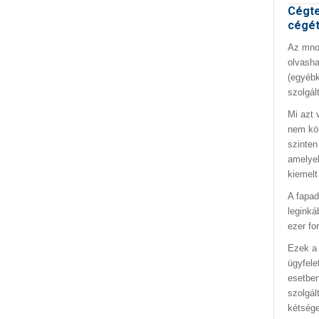
Cégte
cégé
Az mno.
olvasha
(egyébk
szolgál
Mi azt 
nem kö
szinten
amelyek
kiemelt
A fapad
leginká
ezer fo
Ezek a 
ügyfele
esetben
szolgál
kétség