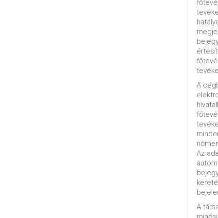
főtevé
tevéke
hatály
megjel
bejegy
értesí
főtevé
tevéke
A cég
elektr
hivata
főtev
tevéke
minde
nómenk
Az ada
automa
bejeg
kereté
bejele
A tár
minősü