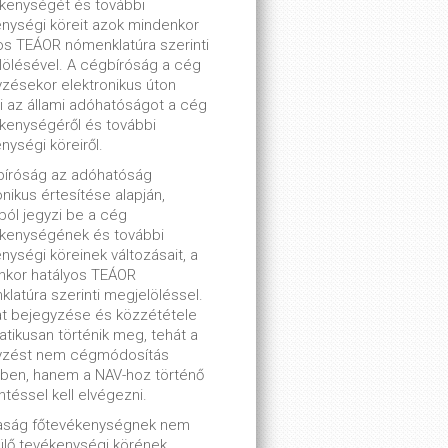
kenységét és további
nységi köreit azok mindenkor
os TEÁOR nómenklatúra szerinti
ölésével. A cégbíróság a cég
zésekor elektronikus úton
ti az állami adóhatóságot a cég
kenységéről és további
nységi köreiről.
bíróság az adóhatóság
onikus értesítése alapján,
lból jegyzi be a cég
ékenységének és további
nységi köreinek változásait, a
nkor hatályos TEÁOR
latúra szerinti megjelöléssel.
t bejegyzése és közzététele
tikusan történik meg, tehát a
yzést nem cégmódosítás
ben, hanem a NAV-hoz történő
ntéssel kell elvégezni.
saság főtevékenységnek nem
lő tevékenységi körének