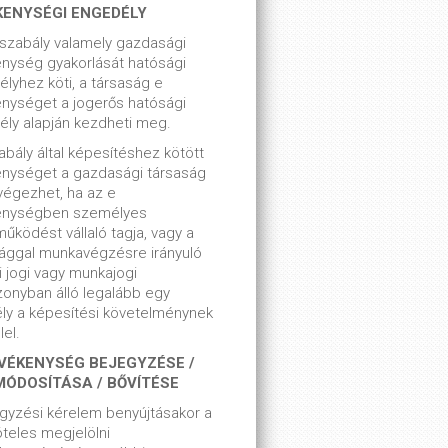
KENYSÉGI ENGEDÉLY
szabály valamely gazdasági
nység gyakorlását hatósági
lyhez köti, a társaság e
nységet a jogerős hatósági
ly alapján kezdheti meg.
bály által képesítéshez kötött
enységet a gazdasági társaság
végezhet, ha az e
enységben személyes
űködést vállaló tagja, vagy a
ággal munkavégzésre irányuló
i jogi vagy munkajogi
zonyban álló legalább egy
ly a képesítési követelménynek
el.
VÉKENYSÉG BEJEGYZÉSE /
MÓDOSÍTÁSA / BŐVÍTÉSE
gyzési kérelem benyújtásakor a
teles megjelölni