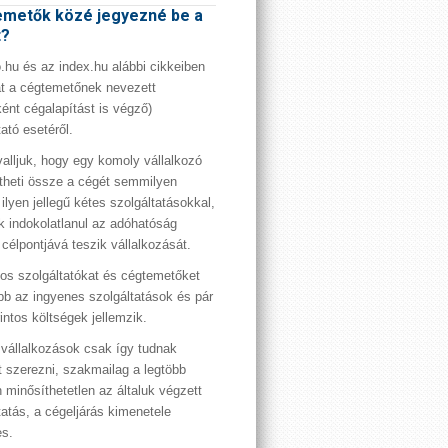
metők közé jegyezné be a
t?
hu és az index.hu alábbi cikkeiben
t a cégtemetőnek nevezett
ént cégalapítást is végző)
tató esetéről.
valljuk, hogy egy komoly vállalkozó
theti össze a cégét semmilyen
 ilyen jellegű kétes szolgáltatásokkal,
 indokolatlanul az adóhatóság
 célpontjává teszik vállalkozását.
os szolgáltatókat és cégtemetőket
bb az ingyenes szolgáltatások és pár
rintos költségek jellemzik.
vállalkozások csak így tudnak
t szerezni, szakmailag a legtöbb
 minősíthetetlen az általuk végzett
tatás, a cégeljárás kimenetele
es.