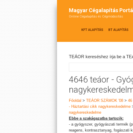
Magyar Cégalapítás Portá
Online Cégalapítás és Cégmódosítás
KFT ALAPÍTÁS
BT ALAPÍTÁS
TEÁOR kereséshez írja be a TEÁ
4646 teáor - Gyó
nagykereskedel
Főoldal
>
TEÁOR SZÁMOK '08
>
46
- Háztartási cikk nagykereskedelme
nagykereskedelme
Ebbe a szakágazatba tartozik:
- a gyógyszer, gyógyászati termék (pl
reagens, kontrasztanyag, fogászati 