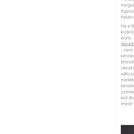
megvál
egysz
határo
Ha a l
kizáró
érinti 
okirat
-, nem
kérele
létesí
okirat
változ
mellék
kérel
szerke
kell á
érintő 