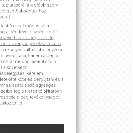
toztatásáról a legfőbb szerv
erű szótöbbséggel hoz
zatot.
étesítő okirat módosítása
lag a cég tevékenységi körét
-
kivéve ha az a cég létesítő
beli főtevénységének változása
 szükséges változásbejegyzési
m benyújtása, hanem a cég a
tő okirat módosításáról szóló
ot a következő
ásbejegyzési kérelem
leteként köteles benyújtani és a
emhez csatolandó egységes
zetbe foglalt létesítő okiratban
tvezetnie a cég tevékenységét
változást is.