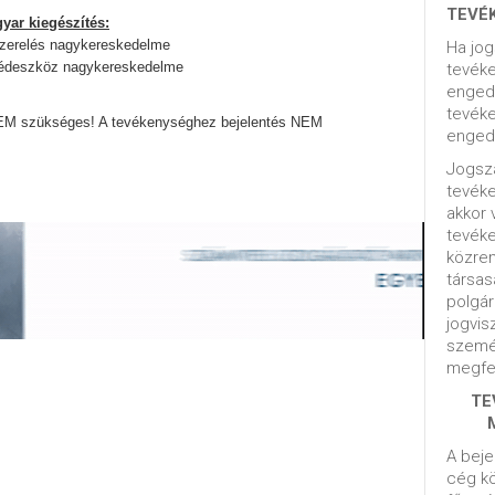
TEVÉ
yar kiegészítés:
lszerelés nagykereskedelme
Ha jog
egédeszköz nagykereskedelme
tevéke
engedé
tevéke
EM szükséges! A tevékenységhez bejelentés NEM
engedé
Jogsza
tevék
akkor 
tevék
közrem
társas
polgár
jogvis
szemé
megfel
TE
A beje
cég kö