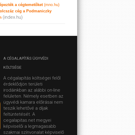
képezték a cégtemetőket
(mno.hu)
olcszáz cég a Podmaniczky
(index.hu)
n
A
CÉGALAPÍTÁS ÜGYVÉDI
KÖLTSÉGE
A cégalapítás költségei felől
érdeklődjön területi
irodáinkban az alábbi on-line
felületen.
Némely esetben az
ügyvédi kamara előírásai nem
teszik lehetővé a díjak
feltüntetését. A
cegalapitas.net megyei
képviselői a legmagasabb
szakmai színvonalat képviselő