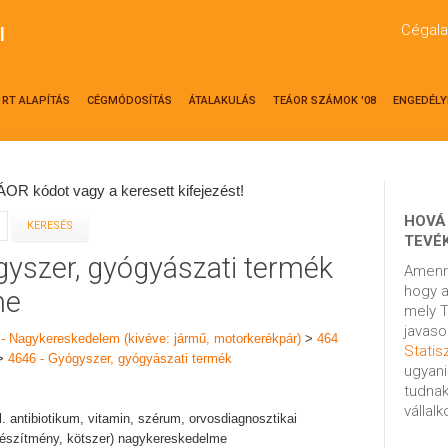
Cégala
l
RT ALAPÍTÁS
CÉGMÓDOSÍTÁS
ÁTALAKULÁS
TEÁOR SZÁMOK '08
ENGEDÉLY
OR kódot vagy a keresett kifejezést!
HOVÁ
TEVÉ
gyszer, gyógyászati termék
Amenn
hogy a
me
mely T
javaso
 - Nagykereskedelem (kivéve: jármű, motorkerékpár)
>
464
Statisz
>
4646 - Gyógyszer, gyógyászati termék
ugyani
tudnak
vállal
. antibiotikum, vitamin, szérum, orvosdiagnosztikai
készítmény, kötszer) nagykereskedelme