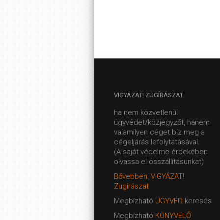
VIGYÁZAT!
ZUGÍRÁSZAT
ha nem közvetlenül
ügyvédet/közjegyzőt, hanem
valamilyen céget bíz meg a
cégeljárás lefolytatásával.
(A saját védelme érdekében
olvassa el összállításunkat)
Bővebben: VIGYÁZAT!
Zugírászat
Megbízható
ÜGYVÉD
keresés
Megbízható
KÖNYVELŐ