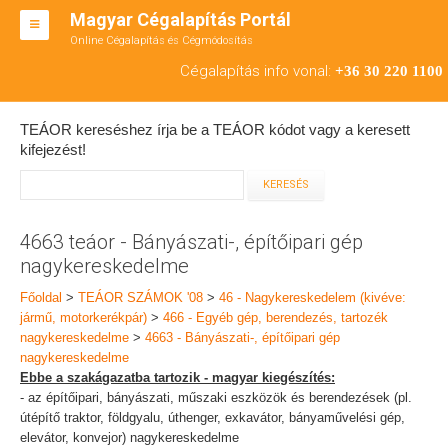
Magyar Cégalapítás Portál
Online Cégalapítás és Cégmódosítás
KFT ALAPÍTÁS
Cégalapítás info vonal:
+36 30 220 1100
BT ALAPÍTÁS
TEÁOR kereséshez írja be a TEÁOR kódot vagy a keresett
RT ALAPÍTÁS
kifejezést!
CÉGMÓDOSÍTÁS
ÁTALAKULÁS
4663 teáor - Bányászati-, építőipari gép
nagykereskedelme
TEÁOR SZÁMOK '08
Főoldal
>
TEÁOR SZÁMOK '08
>
46 - Nagykereskedelem (kivéve:
ENGEDÉLYKÖTELES
jármű, motorkerékpár)
>
466 - Egyéb gép, berendezés, tartozék
nagykereskedelme
>
4663 - Bányászati-, építőipari gép
KAPCSOLAT
nagykereskedelme
Ebbe a szakágazatba tartozik - magyar kiegészítés:
IRODÁK
- az építőipari, bányászati, műszaki eszközök és berendezések (pl.
útépítő traktor, földgyalu, úthenger, exkavátor, bányaművelési gép,
elevátor, konvejor) nagykereskedelme