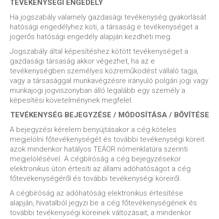
TEVÉKENYSÉGI ENGEDÉLY
Ha jogszabály valamely gazdasági tevékenység gyakorlását
hatósági engedélyhez köti, a társaság e tevékenységet a
jogerős hatósági engedély alapján kezdheti meg.
Jogszabály által képesítéshez kötött tevékenységet a
gazdasági társaság akkor végezhet, ha az e
tevékenységben személyes közreműködést vállaló tagja,
vagy a társasággal munkavégzésre irányuló polgári jogi vagy
munkajogi jogviszonyban álló legalább egy személy a
képesítési követelménynek megfelel.
TEVÉKENYSÉG BEJEGYZÉSE / MÓDOSÍTÁSA / BŐVÍTÉSE
A bejegyzési kérelem benyújtásakor a cég köteles
megjelölni főtevékenységét és további tevékenységi köreit
azok mindenkor hatályos TEÁOR nómenklatúra szerinti
megjelölésével. A cégbíróság a cég bejegyzésekor
elektronikus úton értesíti az állami adóhatóságot a cég
főtevékenységéről és további tevékenységi köreiről.
A cégbíróság az adóhatóság elektronikus értesítése
alapján, hivatalból jegyzi be a cég főtevékenységének és
további tevékenységi köreinek változásait, a mindenkor