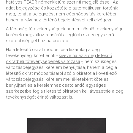
hatályos TEÁOR nómenklatúra szerinti megjelöléssel. Az
adat bejegyzése és közzététele automatikusan történik
meg, tehát a bejegyzést nem cégmódosítás keretében,
hanem a NAV-hoz történő bejelentéssel kell elvégezni.
A társaság főtevékenységnek nem minősülő tevékenységi
körének megváltoztatásáról a legfőbb szerv egyszerű
szótöbbséggel hoz határozatot.
Ha a létesítő okirat módosítása kizárólag a cég
tevékenységi körét érinti -
kivéve ha az a cég létesítő
okiratbeli főtevénységének változása
-, nem szükséges
változásbejegyzési kérelem benyújtása, hanem a cég a
létesítő okirat módosításáról szóló okiratot a következő
változásbejegyzési kérelem mellékleteként köteles
benyújtani és a kérelemhez csatolandó egységes
szerkezetbe foglalt létesítő okiratban kell átvezetnie a cég
tevékenységét érintő változást is.