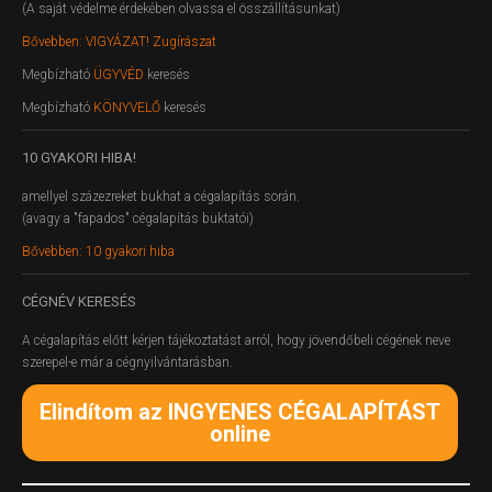
(A saját védelme érdekében olvassa el összállításunkat)
Bővebben: VIGYÁZAT! Zugírászat
Megbízható
ÜGYVÉD
keresés
Megbízható
KÖNYVELŐ
keresés
10
GYAKORI HIBA!
amellyel százezreket bukhat a cégalapítás során.
(avagy a "fapados" cégalapítás buktatói)
Bővebben: 10 gyakori hiba
CÉGNÉV
KERESÉS
A cégalapítás előtt kérjen tájékoztatást arról, hogy jövendőbeli cégének neve
szerepel-e már a cégnyilvántarásban.
Elindítom az INGYENES CÉGALAPÍTÁST
online