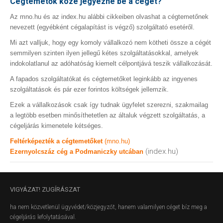
Cégtemetők közé jegyezné be a cégét?
Az mno.hu és az index.hu alábbi cikkeiben olvashat a cégtemetőnek
nevezett (egyébként cégalapítást is végző) szolgáltató esetéről.
Mi azt valljuk, hogy egy komoly vállalkozó nem kötheti össze a cégét
semmilyen szinten ilyen jellegű kétes szolgáltatásokkal, amelyek
indokolatlanul az adóhatóság kiemelt célpontjává teszik vállalkozását.
A fapados szolgáltatókat és cégtemetőket leginkább az ingyenes
szolgáltatások és pár ezer forintos költségek jellemzik.
Ezek a vállalkozások csak így tudnak ügyfelet szerezni, szakmailag
a legtöbb esetben minősíthetetlen az általuk végzett szolgáltatás, a
cégeljárás kimenetele kétséges.
Feltérképezték a cégtemetőket
(mno.hu)
(index.hu)
Ezernyolcszáz cég a Podmaniczky utcában
VIGYÁZAT!
ZUGÍRÁSZAT
ha nem közvetlenül ügyvédet/közjegyzőt, hanem valamilyen céget bíz meg a
cégeljárás lefolytatásával.