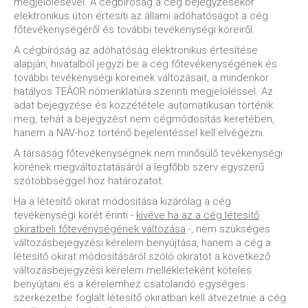
megjelölésével. A cégbíróság a cég bejegyzésekor
elektronikus úton értesíti az állami adóhatóságot a cég
főtevékenységéről és további tevékenységi köreiről.
A cégbíróság az adóhatóság elektronikus értesítése
alapján, hivatalból jegyzi be a cég főtevékenységének és
további tevékenységi köreinek változásait, a mindenkor
hatályos TEÁOR nómenklatúra szerinti megjelöléssel. Az
adat bejegyzése és közzététele automatikusan történik
meg, tehát a bejegyzést nem cégmódosítás keretében,
hanem a NAV-hoz történő bejelentéssel kell elvégezni.
A társaság főtevékenységnek nem minősülő tevékenységi
körének megváltoztatásáról a legfőbb szerv egyszerű
szótöbbséggel hoz határozatot.
Ha a létesítő okirat módosítása kizárólag a cég
tevékenységi körét érinti -
kivéve ha az a cég létesítő
okiratbeli főtevénységének változása
-, nem szükséges
változásbejegyzési kérelem benyújtása, hanem a cég a
létesítő okirat módosításáról szóló okiratot a következő
változásbejegyzési kérelem mellékleteként köteles
benyújtani és a kérelemhez csatolandó egységes
szerkezetbe foglalt létesítő okiratban kell átvezetnie a cég