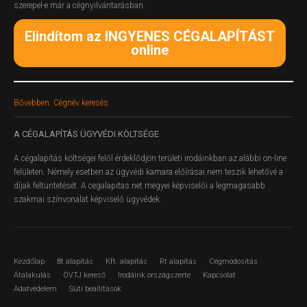
szerepel-e már a cégnyilvántarásban.
Elindítom az INGYENES CÉGALAPÍTÁST
online
Bővebben: Cégnév keresés
A
CÉGALAPÍTÁS ÜGYVÉDI KÖLTSÉGE
A cégalapítás költségei felől érdeklődjön területi irodáinkban az alábbi on-line
felületen.
Némely esetben az ügyvédi kamara előírásai nem teszik lehetővé a
díjak feltüntetését. A cegalapitas.net megyei képviselői a legmagasabb
szakmai színvonalat képviselő ügyvédek.
Kezdőlap
Bt alapítás
Kft. alapítás
Rt alapítás
Cégmódosítás
Átalakulás
ÖVTJ kereső
Irodáink országszerte
Kapcsolat
Adatvédelem
Süti beállítások