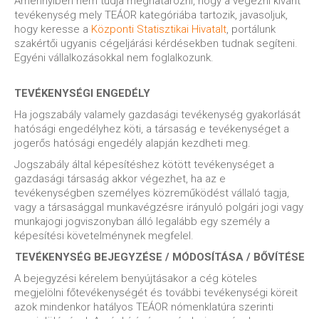
Amennyiben nem tudja meghatározni, hogy a végezni kívánt
tevékenység mely TEÁOR kategóriába tartozik, javasoljuk,
hogy keresse a
Központi Statisztikai Hivatalt
, portálunk
szakértői ugyanis cégeljárási kérdésekben tudnak segíteni.
Egyéni vállalkozásokkal nem foglalkozunk.
TEVÉKENYSÉGI ENGEDÉLY
Ha jogszabály valamely gazdasági tevékenység gyakorlását
hatósági engedélyhez köti, a társaság e tevékenységet a
jogerős hatósági engedély alapján kezdheti meg.
Jogszabály által képesítéshez kötött tevékenységet a
gazdasági társaság akkor végezhet, ha az e
tevékenységben személyes közreműködést vállaló tagja,
vagy a társasággal munkavégzésre irányuló polgári jogi vagy
munkajogi jogviszonyban álló legalább egy személy a
képesítési követelménynek megfelel.
TEVÉKENYSÉG BEJEGYZÉSE / MÓDOSÍTÁSA / BŐVÍTÉSE
A bejegyzési kérelem benyújtásakor a cég köteles
megjelölni főtevékenységét és további tevékenységi köreit
azok mindenkor hatályos TEÁOR nómenklatúra szerinti