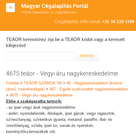
Magyar Cégalapítás Portál
Online Cégalapítás és Cégmódosítás
KFT ALAPÍTÁS
Cégalapítás info vonal:
+36 30 220 1100
BT ALAPÍTÁS
TEÁOR kereséshez írja be a TEÁOR kódot vagy a keresett
RT ALAPÍTÁS
kifejezést!
CÉGMÓDOSÍTÁS
ÁTALAKULÁS
4675 teáor - Vegyi áru nagykereskedelme
TEÁOR SZÁMOK '08
Főoldal
>
TEÁOR SZÁMOK '08
>
46 - Nagykereskedelem (kivéve:
jármű, motorkerékpár)
>
467 - Egyéb szakosodott nagykereskedelem
ENGEDÉLYKÖTELES
>
4675 - Vegyi áru nagykereskedelme
Ebbe a szakágazatba tartozik:
KAPCSOLAT
- az ipari vegyi áruk nagykereskedelme:
- anilin, nyomdafesték, illóolajok, ipari gázok, vegyi ragasztók,
IRODÁK
színezőanyag, szintetikus gyanta, metanol, paraffin, illat- és
ízesítőanyag, szóda, ipari só, savak és nyerskén,
keményítőszármazékok stb.