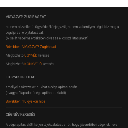
VIGYÁZAT!
ZUGÍRÁSZAT
ha nem közvetlenül ügyvédet/közjegyzőt, hanem valamilyen céget bíz meg a
cégeljárás lefolytatásával.
(A saját védelme érdekében olvassa el összállításunkat)
Bővebben: VIGYÁZAT! Zugírászat
Megbízható
ÜGYVÉD
keresés
Megbízható
KÖNYVELŐ
keresés
10
GYAKORI HIBA!
amellyel százezreket bukhat a cégalapítás során.
(avagy a "fapados" cégalapítás buktatói)
Bővebben: 10 gyakori hiba
CÉGNÉV
KERESÉS
A cégalapítás előtt kérjen tájékoztatást arról, hogy jövendőbeli cégének neve