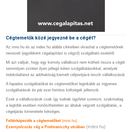
Cégtemetők közé jegyezné be a cégét?
Az mno.hu és az index.hu alábbi cikkeiben olvashat a cégtemetőnek
nevezett (egyébként cégalapítást is végző) szolgáltató esetéről.
Mi azt valljuk, hogy egy komoly vállalkozó nem kötheti össze a cégét
semmilyen szinten ilyen jellegű kétes szolgáltatásokkal, amelyek
indokolatlanul az adóhatóság kiemelt célpontjává teszik vállalkozását.
A fapados szolgáltatókat és cégtemetőket leginkább az ingyenes
szolgáltatások és pár ezer forintos költségek jellemzik.
Ezek a vállalkozások csak így tudnak ügyfelet szerezni, szakmailag
a legtöbb esetben minősíthetetlen az általuk végzett szolgáltatás, a
cégeljárás kimenetele kétséges.
Feltérképezték a cégtemetőket
(mno.hu)
(index.hu)
Ezernyolcszáz cég a Podmaniczky utcában