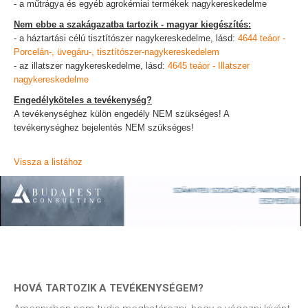
- a műtrágya és egyéb agrokémiai termékek nagykereskedelme
Nem ebbe a szakágazatba tartozik - magyar kiegészítés:
- a háztartási célú tisztítószer nagykereskedelme, lásd:
4644 teáor -
Porcelán-, üvegáru-, tisztítószer-nagykereskedelem
- az illatszer nagykereskedelme, lásd:
4645 teáor - Illatszer
nagykereskedelme
Engedélyköteles a tevékenység?
A tevékenységhez külön engedély NEM szükséges! A
tevékenységhez bejelentés NEM szükséges!
Vissza a listához
HOVÁ TARTOZIK A TEVÉKENYSÉGEM?