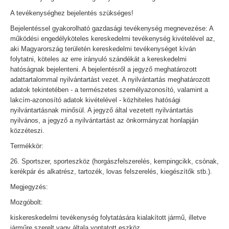
A tevékenységhez bejelentés szükséges!
Bejelentéssel gyakorolható gazdasági tevékenység megnevezése: A
működési engedélyköteles kereskedelmi tevékenység kivételével az,
aki Magyarország területén kereskedelmi tevékenységet kíván
folytatni, köteles az erre irányuló szándékát a kereskedelmi
hatóságnak bejelenteni. A bejelentésről a jegyző meghatározott
adattartalommal nyilvántartást vezet. A nyilvántartás meghatározott
adatok tekintetében - a természetes személyazonosító, valamint a
lakcím-azonosító adatok kivételével - közhiteles hatósági
nyilvántartásnak minősül. A jegyző által vezetett nyilvántartás
nyilvános, a jegyző a nyilvántartást az önkormányzat honlapján
közzéteszi.
Termékkör:
26. Sportszer, sporteszköz (horgászfelszerelés, kempingcikk, csónak,
kerékpár és alkatrész, tartozék, lovas felszerelés, kiegészítők stb.).
Megjegyzés:
Mozgóbolt:
kiskereskedelmi tevékenység folytatására kialakított jármű, illetve
járműre szerelt vagy általa vontatott eszköz.