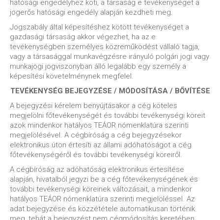
hatósági engedélyhez köti, a társaság e tevékenységet a
jogerős hatósági engedély alapján kezdheti meg.
Jogszabály által képesítéshez kötött tevékenységet a
gazdasági társaság akkor végezhet, ha az e
tevékenységben személyes közreműködést vállaló tagja,
vagy a társasággal munkavégzésre irányuló polgári jogi vagy
munkajogi jogviszonyban álló legalább egy személy a
képesítési követelménynek megfelel.
TEVÉKENYSÉG BEJEGYZÉSE / MÓDOSÍTÁSA / BŐVÍTÉSE
A bejegyzési kérelem benyújtásakor a cég köteles
megjelölni főtevékenységét és további tevékenységi köreit
azok mindenkor hatályos TEÁOR nómenklatúra szerinti
megjelölésével. A cégbíróság a cég bejegyzésekor
elektronikus úton értesíti az állami adóhatóságot a cég
főtevékenységéről és további tevékenységi köreiről.
A cégbíróság az adóhatóság elektronikus értesítése
alapján, hivatalból jegyzi be a cég főtevékenységének és
további tevékenységi köreinek változásait, a mindenkor
hatályos TEÁOR nómenklatúra szerinti megjelöléssel. Az
adat bejegyzése és közzététele automatikusan történik
meg, tehát a bejegyzést nem cégmódosítás keretében,