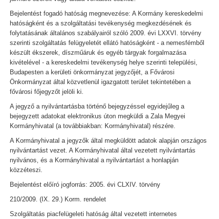
Bejelentést fogadó hatóság megnevezése: A Kormány kereskedelmi
hatóságként és a szolgáltatási tevékenység megkezdésének és
folytatásának általános szabályairól szóló 2009. évi LXXVI. törvény
szerinti szolgáltatás felügyeletét ellátó hatóságként - a nemesfémből
készült ékszerek, díszműáruk és egyéb tárgyak forgalmazása
kivételével - a kereskedelmi tevékenység helye szerinti települési,
Budapesten a kerületi önkormányzat jegyzőjét, a Fővárosi
Önkormányzat által közvetlenül igazgatott terület tekintetében a
fővárosi főjegyzőt jelöli ki.
A jegyző a nyilvántartásba történő bejegyzéssel egyidejűleg a
bejegyzett adatokat elektronikus úton megküldi a Zala Megyei
Kormányhivatal (a továbbiakban: Kormányhivatal) részére.
A Kormányhivatal a jegyzők által megküldött adatok alapján országos
nyilvántartást vezet. A Kormányhivatal által vezetett nyilvántartás
nyilvános, és a Kormányhivatal a nyilvántartást a honlapján
közzéteszi.
Bejelentést előíró jogforrás: 2005. évi CLXIV. törvény
210/2009. (IX. 29.) Korm. rendelet
Szolgáltatás piacfelügeleti hatóság által vezetett internetes