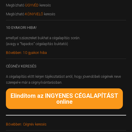
Megbízható
ÜGYVÉD
keresés
Megbízható
KÖNYVELŐ
keresés
10
GYAKORI HIBA!
amellyel százezreket bukhat a cégalapítás során.
(avagy a "fapados" cégalapítás buktatói)
Bővebben: 10 gyakori hiba
CÉGNÉV
KERESÉS
A cégalapítás előtt kérjen tájékoztatást arról, hogy jövendőbeli cégének neve
szerepel-e már a cégnyilvántarásban.
Elindítom az INGYENES CÉGALAPÍTÁST
online
Bővebben: Cégnév keresés