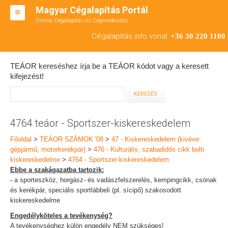
Magyar Cégalapítás Portál
Online Cégalapítás és Cégmódosítás
KFT ALAPÍTÁS
Cégalapítás info vonal:
+36 30 220 1100
BT ALAPÍTÁS
TEÁOR kereséshez írja be a TEÁOR kódot vagy a keresett
RT ALAPÍTÁS
kifejezést!
CÉGMÓDOSÍTÁS
ÁTALAKULÁS
4764 teáor - Sportszer-kiskereskedelem
TEÁOR SZÁMOK '08
Főoldal
>
TEÁOR SZÁMOK '08
>
47 - Kiskereskedelem (kivéve:
gépjármű, motorkerékpár)
>
476 - Kulturális, szabadidős cikk bolti
ENGEDÉLYKÖTELES
kiskereskedelme
>
4764 - Sportszer-kiskereskedelem
Ebbe a szakágazatba tartozik:
KAPCSOLAT
- a sporteszköz, horgász- és vadászfelszerelés, kempingcikk, csónak
és kerékpár, speciális sportlábbeli (pl. sícipő) szakosodott
IRODÁK
kiskereskedelme
Engedélyköteles a tevékenység?
A tevékenységhez külön engedély NEM szükséges!