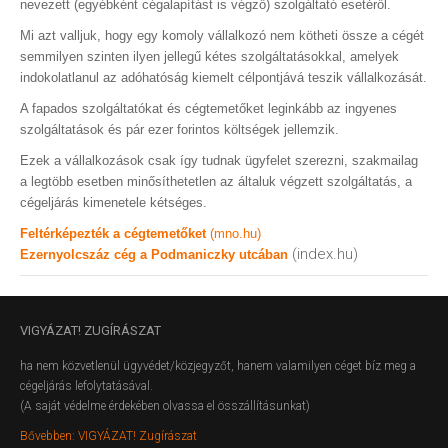
nevezett (egyébként cégalapítást is végző) szolgáltató esetéről.
Mi azt valljuk, hogy egy komoly vállalkozó nem kötheti össze a cégét
semmilyen szinten ilyen jellegű kétes szolgáltatásokkal, amelyek
indokolatlanul az adóhatóság kiemelt célpontjává teszik vállalkozását.
A fapados szolgáltatókat és cégtemetőket leginkább az ingyenes
szolgáltatások és pár ezer forintos költségek jellemzik.
Ezek a vállalkozások csak így tudnak ügyfelet szerezni, szakmailag
a legtöbb esetben minősíthetetlen az általuk végzett szolgáltatás, a
cégeljárás kimenetele kétséges.
Feltérképezték a cégtemetőket
(mno.hu)
(index.hu)
Ezernyolcszáz cég a Podmaniczky utcában
VIGYÁZAT!
ZUGÍRÁSZAT
ha nem közvetlenül ügyvédet/közjegyzőt, hanem valamilyen céget bíz meg a
cégeljárás lefolytatásával.
(A saját védelme érdekében olvassa el összállításunkat)
Bővebben: VIGYÁZAT! Zugírászat