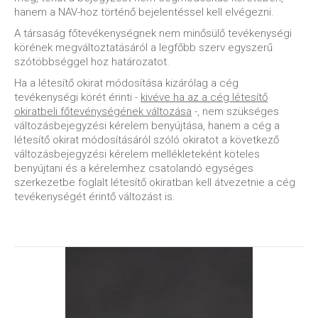
hanem a NAV-hoz történő bejelentéssel kell elvégezni.
A társaság főtevékenységnek nem minősülő tevékenységi
körének megváltoztatásáról a legfőbb szerv egyszerű
szótöbbséggel hoz határozatot.
Ha a létesítő okirat módosítása kizárólag a cég
tevékenységi körét érinti -
kivéve ha az a cég létesítő
okiratbeli főtevénységének változása
-, nem szükséges
változásbejegyzési kérelem benyújtása, hanem a cég a
létesítő okirat módosításáról szóló okiratot a következő
változásbejegyzési kérelem mellékleteként köteles
benyújtani és a kérelemhez csatolandó egységes
szerkezetbe foglalt létesítő okiratban kell átvezetnie a cég
tevékenységét érintő változást is.