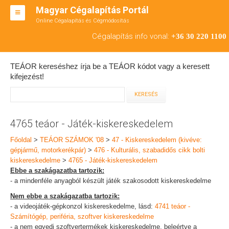
Magyar Cégalapítás Portál
Online Cégalapítás és Cégmódosítás
KFT ALAPÍTÁS
Cégalapítás info vonal:
+36 30 220 1100
BT ALAPÍTÁS
TEÁOR kereséshez írja be a TEÁOR kódot vagy a keresett
RT ALAPÍTÁS
kifejezést!
CÉGMÓDOSÍTÁS
ÁTALAKULÁS
4765 teáor - Játék-kiskereskedelem
TEÁOR SZÁMOK '08
Főoldal
>
TEÁOR SZÁMOK '08
>
47 - Kiskereskedelem (kivéve:
gépjármű, motorkerékpár)
>
476 - Kulturális, szabadidős cikk bolti
ENGEDÉLYKÖTELES
kiskereskedelme
>
4765 - Játék-kiskereskedelem
Ebbe a szakágazatba tartozik:
KAPCSOLAT
- a mindenféle anyagból készült játék szakosodott kiskereskedelme
Nem ebbe a szakágazatba tartozik:
IRODÁK
- a videojáték-gépkonzol kiskereskedelme, lásd:
4741 teáor -
Számítógép, periféria, szoftver kiskereskedelme
- a nem egyedi szoftvertermékek kiskereskedelme, beleértve a