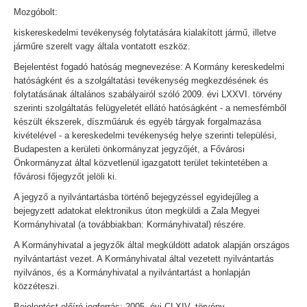
Mozgóbolt:
kiskereskedelmi tevékenység folytatására kialakított jármű, illetve
járműre szerelt vagy általa vontatott eszköz.
Bejelentést fogadó hatóság megnevezése: A Kormány kereskedelmi
hatóságként és a szolgáltatási tevékenység megkezdésének és
folytatásának általános szabályairól szóló 2009. évi LXXVI. törvény
szerinti szolgáltatás felügyeletét ellátó hatóságként - a nemesfémből
készült ékszerek, díszműáruk és egyéb tárgyak forgalmazása
kivételével - a kereskedelmi tevékenység helye szerinti települési,
Budapesten a kerületi önkormányzat jegyzőjét, a Fővárosi
Önkormányzat által közvetlenül igazgatott terület tekintetében a
fővárosi főjegyzőt jelöli ki.
A jegyző a nyilvántartásba történő bejegyzéssel egyidejűleg a
bejegyzett adatokat elektronikus úton megküldi a Zala Megyei
Kormányhivatal (a továbbiakban: Kormányhivatal) részére.
A Kormányhivatal a jegyzők által megküldött adatok alapján országos
nyilvántartást vezet. A Kormányhivatal által vezetett nyilvántartás
nyilvános, és a Kormányhivatal a nyilvántartást a honlapján
közzéteszi.
Bejelentést előíró jogforrás: 2005. évi CLXIV. törvény