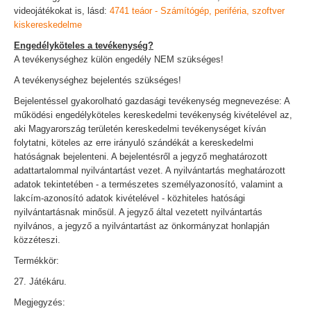
videojátékokat is, lásd:
4741 teáor - Számítógép, periféria, szoftver
kiskereskedelme
Engedélyköteles a tevékenység?
A tevékenységhez külön engedély NEM szükséges!
A tevékenységhez bejelentés szükséges!
Bejelentéssel gyakorolható gazdasági tevékenység megnevezése: A
működési engedélyköteles kereskedelmi tevékenység kivételével az,
aki Magyarország területén kereskedelmi tevékenységet kíván
folytatni, köteles az erre irányuló szándékát a kereskedelmi
hatóságnak bejelenteni. A bejelentésről a jegyző meghatározott
adattartalommal nyilvántartást vezet. A nyilvántartás meghatározott
adatok tekintetében - a természetes személyazonosító, valamint a
lakcím-azonosító adatok kivételével - közhiteles hatósági
nyilvántartásnak minősül. A jegyző által vezetett nyilvántartás
nyilvános, a jegyző a nyilvántartást az önkormányzat honlapján
közzéteszi.
Termékkör:
27. Játékáru.
Megjegyzés: