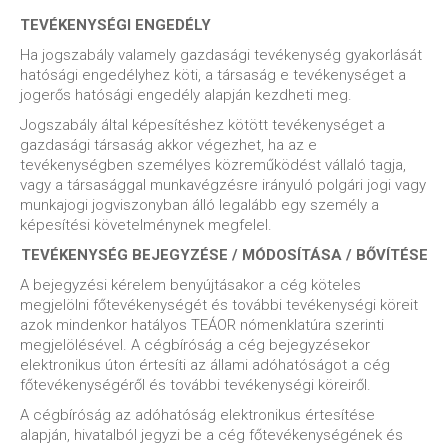
TEVÉKENYSÉGI ENGEDÉLY
Ha jogszabály valamely gazdasági tevékenység gyakorlását
hatósági engedélyhez köti, a társaság e tevékenységet a
jogerős hatósági engedély alapján kezdheti meg.
Jogszabály által képesítéshez kötött tevékenységet a
gazdasági társaság akkor végezhet, ha az e
tevékenységben személyes közreműködést vállaló tagja,
vagy a társasággal munkavégzésre irányuló polgári jogi vagy
munkajogi jogviszonyban álló legalább egy személy a
képesítési követelménynek megfelel.
TEVÉKENYSÉG BEJEGYZÉSE / MÓDOSÍTÁSA / BŐVÍTÉSE
A bejegyzési kérelem benyújtásakor a cég köteles
megjelölni főtevékenységét és további tevékenységi köreit
azok mindenkor hatályos TEÁOR nómenklatúra szerinti
megjelölésével. A cégbíróság a cég bejegyzésekor
elektronikus úton értesíti az állami adóhatóságot a cég
főtevékenységéről és további tevékenységi köreiről.
A cégbíróság az adóhatóság elektronikus értesítése
alapján, hivatalból jegyzi be a cég főtevékenységének és