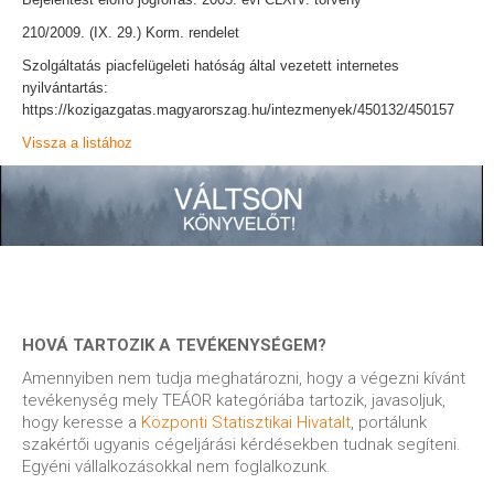
210/2009. (IX. 29.) Korm. rendelet
Szolgáltatás piacfelügeleti hatóság által vezetett internetes
nyilvántartás:
https://kozigazgatas.magyarorszag.hu/intezmenyek/450132/450157
Vissza a listához
HOVÁ TARTOZIK A TEVÉKENYSÉGEM?
Amennyiben nem tudja meghatározni, hogy a végezni kívánt
tevékenység mely TEÁOR kategóriába tartozik, javasoljuk,
hogy keresse a
Központi Statisztikai Hivatalt
, portálunk
szakértői ugyanis cégeljárási kérdésekben tudnak segíteni.
Egyéni vállalkozásokkal nem foglalkozunk.