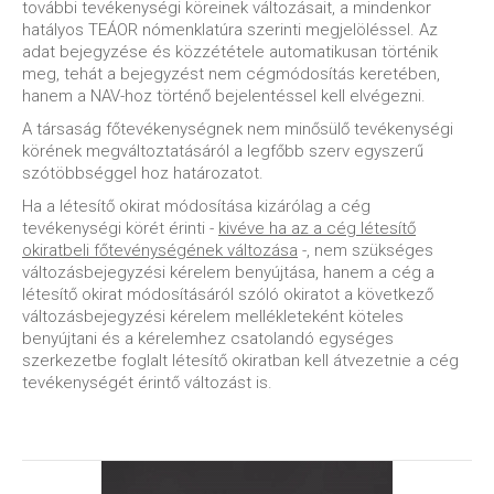
további tevékenységi köreinek változásait, a mindenkor
hatályos TEÁOR nómenklatúra szerinti megjelöléssel. Az
adat bejegyzése és közzététele automatikusan történik
meg, tehát a bejegyzést nem cégmódosítás keretében,
hanem a NAV-hoz történő bejelentéssel kell elvégezni.
A társaság főtevékenységnek nem minősülő tevékenységi
körének megváltoztatásáról a legfőbb szerv egyszerű
szótöbbséggel hoz határozatot.
Ha a létesítő okirat módosítása kizárólag a cég
tevékenységi körét érinti -
kivéve ha az a cég létesítő
okiratbeli főtevénységének változása
-, nem szükséges
változásbejegyzési kérelem benyújtása, hanem a cég a
létesítő okirat módosításáról szóló okiratot a következő
változásbejegyzési kérelem mellékleteként köteles
benyújtani és a kérelemhez csatolandó egységes
szerkezetbe foglalt létesítő okiratban kell átvezetnie a cég
tevékenységét érintő változást is.