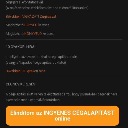
cégeljárás lefolytatásával.
(A saját védelme érdekében olvassa el összállításunkat)
Bővebben: VIGYÁZAT! Zugírászat
Megbízható
ÜGYVÉD
keresés
Megbízható
KÖNYVELŐ
keresés
10
GYAKORI HIBA!
amellyel százezreket bukhat a cégalapítás során.
(avagy a "fapados" cégalapítás buktatói)
Bővebben: 10 gyakori hiba
CÉGNÉV
KERESÉS
A cégalapítás előtt kérjen tájékoztatást arról, hogy jövendőbeli cégének neve
szerepel-e már a cégnyilvántarásban.
Elindítom az INGYENES CÉGALAPÍTÁST
online