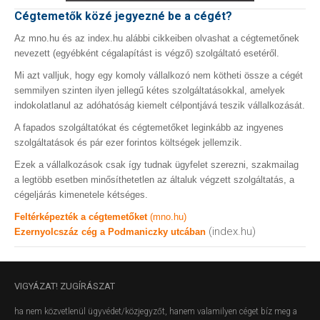
Cégtemetők közé jegyezné be a cégét?
Az mno.hu és az index.hu alábbi cikkeiben olvashat a cégtemetőnek
nevezett (egyébként cégalapítást is végző) szolgáltató esetéről.
Mi azt valljuk, hogy egy komoly vállalkozó nem kötheti össze a cégét
semmilyen szinten ilyen jellegű kétes szolgáltatásokkal, amelyek
indokolatlanul az adóhatóság kiemelt célpontjává teszik vállalkozását.
A fapados szolgáltatókat és cégtemetőket leginkább az ingyenes
szolgáltatások és pár ezer forintos költségek jellemzik.
Ezek a vállalkozások csak így tudnak ügyfelet szerezni, szakmailag
a legtöbb esetben minősíthetetlen az általuk végzett szolgáltatás, a
cégeljárás kimenetele kétséges.
Feltérképezték a cégtemetőket
(mno.hu)
(index.hu)
Ezernyolcszáz cég a Podmaniczky utcában
VIGYÁZAT!
ZUGÍRÁSZAT
ha nem közvetlenül ügyvédet/közjegyzőt, hanem valamilyen céget bíz meg a