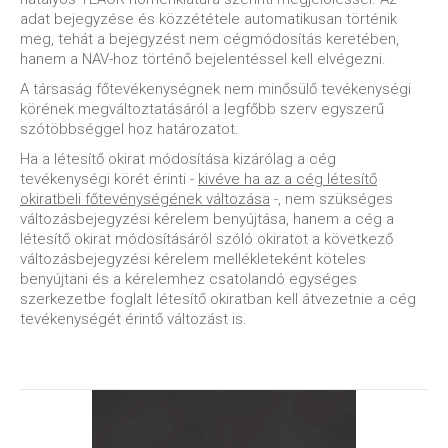
adat bejegyzése és közzététele automatikusan történik
meg, tehát a bejegyzést nem cégmódosítás keretében,
hanem a NAV-hoz történő bejelentéssel kell elvégezni.
A társaság főtevékenységnek nem minősülő tevékenységi
körének megváltoztatásáról a legfőbb szerv egyszerű
szótöbbséggel hoz határozatot.
Ha a létesítő okirat módosítása kizárólag a cég
tevékenységi körét érinti -
kivéve ha az a cég létesítő
okiratbeli főtevénységének változása
-, nem szükséges
változásbejegyzési kérelem benyújtása, hanem a cég a
létesítő okirat módosításáról szóló okiratot a következő
változásbejegyzési kérelem mellékleteként köteles
benyújtani és a kérelemhez csatolandó egységes
szerkezetbe foglalt létesítő okiratban kell átvezetnie a cég
tevékenységét érintő változást is.