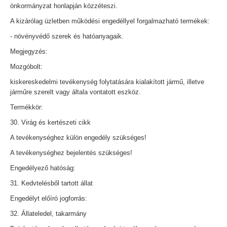
önkormányzat honlapján közzéteszi.
A kizárólag üzletben működési engedéllyel forgalmazható termékek:
- növényvédő szerek és hatóanyagaik.
Megjegyzés:
Mozgóbolt:
kiskereskedelmi tevékenység folytatására kialakított jármű, illetve
járműre szerelt vagy általa vontatott eszköz.
Termékkör:
30. Virág és kertészeti cikk
A tevékenységhez külön engedély szükséges!
A tevékenységhez bejelentés szükséges!
Engedélyező hatóság:
31. Kedvtelésből tartott állat
Engedélyt előíró jogforrás:
32. Állateledel, takarmány