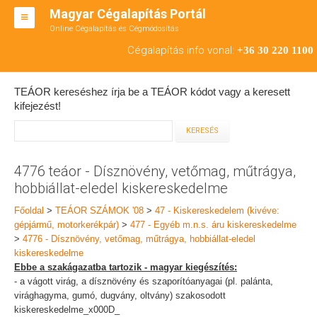
Magyar Cégalapítás Portál
Online Cégalapítás és Cégmódosítás
KFT ALAPÍTÁS
Cégalapítás info vonal:
+36 30 220 1100
BT ALAPÍTÁS
TEÁOR kereséshez írja be a TEÁOR kódot vagy a keresett
RT ALAPÍTÁS
kifejezést!
CÉGMÓDOSÍTÁS
ÁTALAKULÁS
4776 teáor - Dísznövény, vetőmag, műtrágya,
hobbiállat-eledel kiskereskedelme
TEÁOR SZÁMOK '08
Főoldal
>
TEÁOR SZÁMOK '08
>
47 - Kiskereskedelem (kivéve:
ENGEDÉLYKÖTELES
gépjármű, motorkerékpár)
>
477 - Egyéb m.n.s. áru kiskereskedelme
>
4776 - Dísznövény, vetőmag, műtrágya, hobbiállat-eledel
KAPCSOLAT
kiskereskedelme
Ebbe a szakágazatba tartozik - magyar kiegészítés:
IRODÁK
- a vágott virág, a dísznövény és szaporítóanyagai (pl. palánta,
virághagyma, gumó, dugvány, oltvány) szakosodott
kiskereskedelme_x000D_