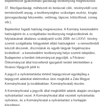
Bejelentéssel gyakorolható gazdasági tevékenység megnevezése:
37. Mezőgazdasági, méhészeti és borászati cikk, növényvédő szer,
termésnövelő anyag, a tevékenységhez szükséges eszköz, kisgép
(pincegazdasági felszerelés, vetőmag, tápszer, kötözőfonal, zsineg
stb.).
Bejelentést fogadó hatóság megnevezése: A Kormány kereskedelmi
hatóságként és a szolgáltatási tevékenység megkezdésének és
folytatásának általános szabályairól szóló 2009. évi LXXVI. törvény
szerinti szolgáltatás felügyeletét ellátó hatóságként - a nemesfémből
készült ékszerek, díszműáruk és egyéb tárgyak forgalmazása
kivételével - a kereskedelmi tevékenység helye szerinti települési,
Budapesten a kerületi önkormányzat jegyzőjét, a Fővárosi
Önkormányzat által közvetlenül igazgatott terület tekintetében a
fővárosi főjegyzőt jelöli ki.
A jegyző a nyilvántartásba történő bejegyzéssel egyidejűleg a
bejegyzett adatokat elektronikus úton megküldi a Zala Megyei
Kormányhivatal (a továbbiakban: Kormányhivatal) részére.
A Kormányhivatal a jegyzők által megküldött adatok alapján országos
nyilvántartást vezet. A Kormányhivatal által vezetett nyilvántartás
nyilvános, és a Kormányhivatal a nyilvántartást a honlapján
közzéteszi.