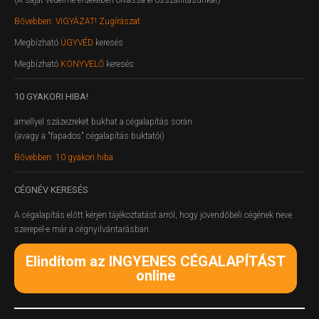
Bővebben: VIGYÁZAT! Zugírászat
Megbízható
ÜGYVÉD
keresés
Megbízható
KÖNYVELŐ
keresés
10
GYAKORI HIBA!
amellyel százezreket bukhat a cégalapítás során.
(avagy a "fapados" cégalapítás buktatói)
Bővebben: 10 gyakori hiba
CÉGNÉV
KERESÉS
A cégalapítás előtt kérjen tájékoztatást arról, hogy jövendőbeli cégének neve
szerepel-e már a cégnyilvántarásban.
Elindítom az INGYENES CÉGALAPÍTÁST
online