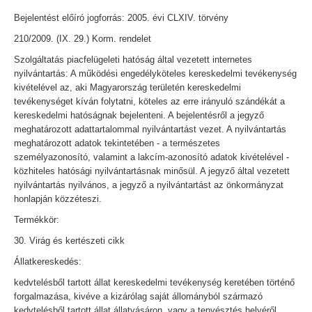
Bejelentést előíró jogforrás: 2005. évi CLXIV. törvény
210/2009. (IX. 29.) Korm. rendelet
Szolgáltatás piacfelügeleti hatóság által vezetett internetes
nyilvántartás: A működési engedélyköteles kereskedelmi tevékenység
kivételével az, aki Magyarország területén kereskedelmi
tevékenységet kíván folytatni, köteles az erre irányuló szándékát a
kereskedelmi hatóságnak bejelenteni. A bejelentésről a jegyző
meghatározott adattartalommal nyilvántartást vezet. A nyilvántartás
meghatározott adatok tekintetében - a természetes
személyazonosító, valamint a lakcím-azonosító adatok kivételével -
közhiteles hatósági nyilvántartásnak minősül. A jegyző által vezetett
nyilvántartás nyilvános, a jegyző a nyilvántartást az önkormányzat
honlapján közzéteszi.
Termékkör:
30. Virág és kertészeti cikk
Állatkereskedés:
kedvtelésből tartott állat kereskedelmi tevékenység keretében történő
forgalmazása, kivéve a kizárólag saját állományból származó
kedvtelésből tartott állat állatvásáron, vagy a tenyésztés helyéről