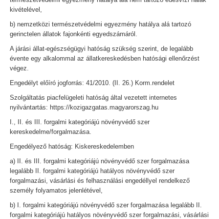
kivételével,
b) nemzetközi természetvédelmi egyezmény hatálya alá tartozó
gerinctelen állatok fajonkénti egyedszámáról.
A járási állat-egészségügyi hatóság szükség szerint, de legalább
évente egy alkalommal az állatkereskedésben hatósági ellenőrzést
végez.
Engedélyt előíró jogforrás: 41/2010. (II. 26.) Korm.rendelet
Szolgáltatás piacfelügeleti hatóság által vezetett internetes
nyilvántartás: https://kozigazgatas.magyarorszag.hu
I., II. és III. forgalmi kategóriájú növényvédő szer
kereskedelme/forgalmazása.
Engedélyező hatóság: Kiskereskedelemben
a) II. és III. forgalmi kategóriájú növényvédő szer forgalmazása
legalább II. forgalmi kategóriájú hatályos növényvédő szer
forgalmazási, vásárlási és felhasználási engedéllyel rendelkező
személy folyamatos jelenlétével,
b) I. forgalmi kategóriájú növényvédő szer forgalmazása legalább II.
forgalmi kategóriájú hatályos növényvédő szer forgalmazási, vásárlási