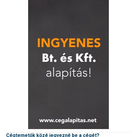
Cégtemetők közé jegyezné be a cégét?