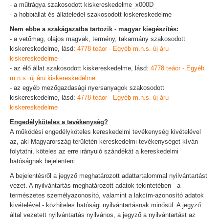
- a műtrágya szakosodott kiskereskedelme_x000D_
- a hobbiállat és állateledel szakosodott kiskereskedelme
Nem ebbe a szakágazatba tartozik - magyar kiegészítés:
- a vetőmag, olajos magvak, termény, takarmány szakosodott
kiskereskedelme, lásd:
4778 teáor - Egyéb m.n.s. új áru
kiskereskedelme
- az élő állat szakosodott kiskereskedelme, lásd:
4778 teáor - Egyéb
m.n.s. új áru kiskereskedelme
- az egyéb mezőgazdasági nyersanyagok szakosodott
kiskereskedelme, lásd:
4778 teáor - Egyéb m.n.s. új áru
kiskereskedelme
Engedélyköteles a tevékenység?
A működési engedélyköteles kereskedelmi tevékenység kivételével
az, aki Magyarország területén kereskedelmi tevékenységet kíván
folytatni, köteles az erre irányuló szándékát a kereskedelmi
hatóságnak bejelenteni.
A bejelentésről a jegyző meghatározott adattartalommal nyilvántartást
vezet. A nyilvántartás meghatározott adatok tekintetében - a
természetes személyazonosító, valamint a lakcím-azonosító adatok
kivételével - közhiteles hatósági nyilvántartásnak minősül. A jegyző
által vezetett nyilvántartás nyilvános, a jegyző a nyilvántartást az