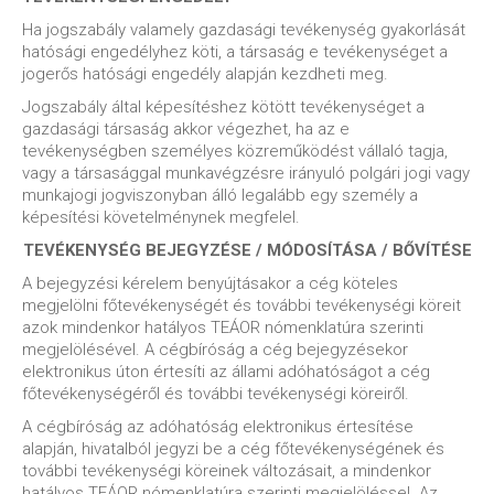
Ha jogszabály valamely gazdasági tevékenység gyakorlását
hatósági engedélyhez köti, a társaság e tevékenységet a
jogerős hatósági engedély alapján kezdheti meg.
Jogszabály által képesítéshez kötött tevékenységet a
gazdasági társaság akkor végezhet, ha az e
tevékenységben személyes közreműködést vállaló tagja,
vagy a társasággal munkavégzésre irányuló polgári jogi vagy
munkajogi jogviszonyban álló legalább egy személy a
képesítési követelménynek megfelel.
TEVÉKENYSÉG BEJEGYZÉSE / MÓDOSÍTÁSA / BŐVÍTÉSE
A bejegyzési kérelem benyújtásakor a cég köteles
megjelölni főtevékenységét és további tevékenységi köreit
azok mindenkor hatályos TEÁOR nómenklatúra szerinti
megjelölésével. A cégbíróság a cég bejegyzésekor
elektronikus úton értesíti az állami adóhatóságot a cég
főtevékenységéről és további tevékenységi köreiről.
A cégbíróság az adóhatóság elektronikus értesítése
alapján, hivatalból jegyzi be a cég főtevékenységének és
további tevékenységi köreinek változásait, a mindenkor
hatályos TEÁOR nómenklatúra szerinti megjelöléssel. Az