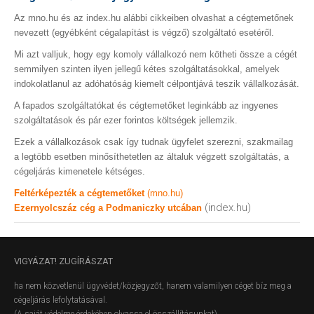
Az mno.hu és az index.hu alábbi cikkeiben olvashat a cégtemetőnek
nevezett (egyébként cégalapítást is végző) szolgáltató esetéről.
Mi azt valljuk, hogy egy komoly vállalkozó nem kötheti össze a cégét
semmilyen szinten ilyen jellegű kétes szolgáltatásokkal, amelyek
indokolatlanul az adóhatóság kiemelt célpontjává teszik vállalkozását.
A fapados szolgáltatókat és cégtemetőket leginkább az ingyenes
szolgáltatások és pár ezer forintos költségek jellemzik.
Ezek a vállalkozások csak így tudnak ügyfelet szerezni, szakmailag
a legtöbb esetben minősíthetetlen az általuk végzett szolgáltatás, a
cégeljárás kimenetele kétséges.
Feltérképezték a cégtemetőket
(mno.hu)
(index.hu)
Ezernyolcszáz cég a Podmaniczky utcában
VIGYÁZAT!
ZUGÍRÁSZAT
ha nem közvetlenül ügyvédet/közjegyzőt, hanem valamilyen céget bíz meg a
cégeljárás lefolytatásával.
(A saját védelme érdekében olvassa el összállításunkat)