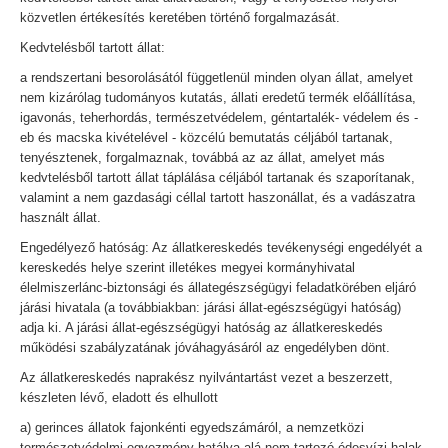
közvetlen értékesítés keretében történő forgalmazását.
Kedvtelésből tartott állat:
a rendszertani besorolásától függetlenül minden olyan állat, amelyet
nem kizárólag tudományos kutatás, állati eredetű termék előállítása,
igavonás, teherhordás, természetvédelem, géntartalék- védelem és -
eb és macska kivételével - közcélú bemutatás céljából tartanak,
tenyésztenek, forgalmaznak, továbbá az az állat, amelyet más
kedvtelésből tartott állat táplálása céljából tartanak és szaporítanak,
valamint a nem gazdasági céllal tartott haszonállat, és a vadászatra
használt állat.
Engedélyező hatóság: Az állatkereskedés tevékenységi engedélyét a
kereskedés helye szerint illetékes megyei kormányhivatal
élelmiszerlánc-biztonsági és állategészségügyi feladatkörében eljáró
járási hivatala (a továbbiakban: járási állat-egészségügyi hatóság)
adja ki. A járási állat-egészségügyi hatóság az állatkereskedés
működési szabályzatának jóváhagyásáról az engedélyben dönt.
Az állatkereskedés naprakész nyilvántartást vezet a beszerzett,
készleten lévő, eladott és elhullott
a) gerinces állatok fajonkénti egyedszámáról, a nemzetközi
természetvédelmi egyezmény hatálya alá nem tartozó édesvízi halak