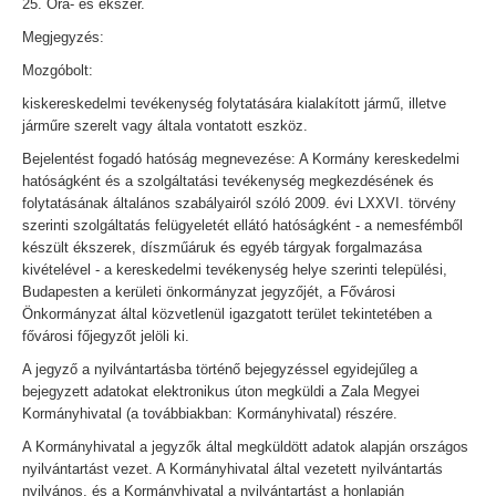
25. Óra- és ékszer.
Megjegyzés:
Mozgóbolt:
kiskereskedelmi tevékenység folytatására kialakított jármű, illetve
járműre szerelt vagy általa vontatott eszköz.
Bejelentést fogadó hatóság megnevezése: A Kormány kereskedelmi
hatóságként és a szolgáltatási tevékenység megkezdésének és
folytatásának általános szabályairól szóló 2009. évi LXXVI. törvény
szerinti szolgáltatás felügyeletét ellátó hatóságként - a nemesfémből
készült ékszerek, díszműáruk és egyéb tárgyak forgalmazása
kivételével - a kereskedelmi tevékenység helye szerinti települési,
Budapesten a kerületi önkormányzat jegyzőjét, a Fővárosi
Önkormányzat által közvetlenül igazgatott terület tekintetében a
fővárosi főjegyzőt jelöli ki.
A jegyző a nyilvántartásba történő bejegyzéssel egyidejűleg a
bejegyzett adatokat elektronikus úton megküldi a Zala Megyei
Kormányhivatal (a továbbiakban: Kormányhivatal) részére.
A Kormányhivatal a jegyzők által megküldött adatok alapján országos
nyilvántartást vezet. A Kormányhivatal által vezetett nyilvántartás
nyilvános, és a Kormányhivatal a nyilvántartást a honlapján