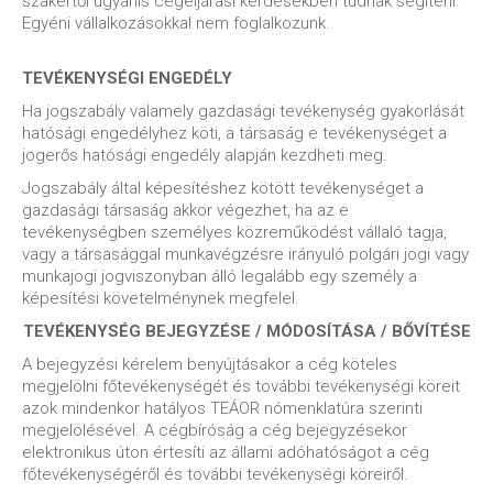
szakértői ugyanis cégeljárási kérdésekben tudnak segíteni.
Egyéni vállalkozásokkal nem foglalkozunk.
TEVÉKENYSÉGI ENGEDÉLY
Ha jogszabály valamely gazdasági tevékenység gyakorlását
hatósági engedélyhez köti, a társaság e tevékenységet a
jogerős hatósági engedély alapján kezdheti meg.
Jogszabály által képesítéshez kötött tevékenységet a
gazdasági társaság akkor végezhet, ha az e
tevékenységben személyes közreműködést vállaló tagja,
vagy a társasággal munkavégzésre irányuló polgári jogi vagy
munkajogi jogviszonyban álló legalább egy személy a
képesítési követelménynek megfelel.
TEVÉKENYSÉG BEJEGYZÉSE / MÓDOSÍTÁSA / BŐVÍTÉSE
A bejegyzési kérelem benyújtásakor a cég köteles
megjelölni főtevékenységét és további tevékenységi köreit
azok mindenkor hatályos TEÁOR nómenklatúra szerinti
megjelölésével. A cégbíróság a cég bejegyzésekor
elektronikus úton értesíti az állami adóhatóságot a cég
főtevékenységéről és további tevékenységi köreiről.