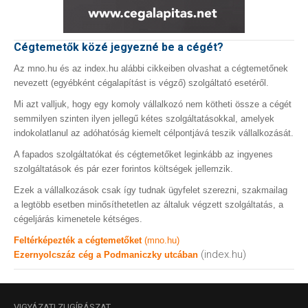
Cégtemetők közé jegyezné be a cégét?
Az mno.hu és az index.hu alábbi cikkeiben olvashat a cégtemetőnek
nevezett (egyébként cégalapítást is végző) szolgáltató esetéről.
Mi azt valljuk, hogy egy komoly vállalkozó nem kötheti össze a cégét
semmilyen szinten ilyen jellegű kétes szolgáltatásokkal, amelyek
indokolatlanul az adóhatóság kiemelt célpontjává teszik vállalkozását.
A fapados szolgáltatókat és cégtemetőket leginkább az ingyenes
szolgáltatások és pár ezer forintos költségek jellemzik.
Ezek a vállalkozások csak így tudnak ügyfelet szerezni, szakmailag
a legtöbb esetben minősíthetetlen az általuk végzett szolgáltatás, a
cégeljárás kimenetele kétséges.
Feltérképezték a cégtemetőket
(mno.hu)
(index.hu)
Ezernyolcszáz cég a Podmaniczky utcában
VIGYÁZAT!
ZUGÍRÁSZAT