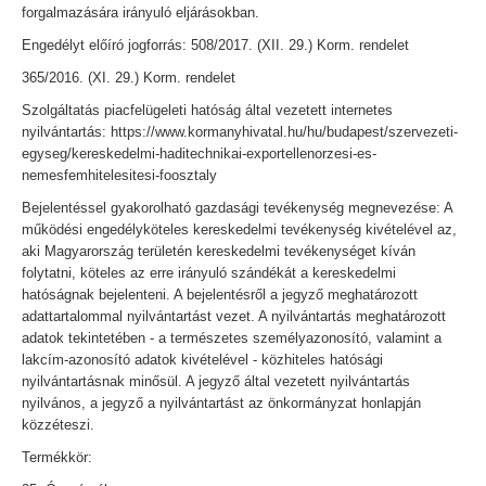
forgalmazására irányuló eljárásokban.
Engedélyt előíró jogforrás: 508/2017. (XII. 29.) Korm. rendelet
365/2016. (XI. 29.) Korm. rendelet
Szolgáltatás piacfelügeleti hatóság által vezetett internetes
nyilvántartás: https://www.kormanyhivatal.hu/hu/budapest/szervezeti-
egyseg/kereskedelmi-haditechnikai-exportellenorzesi-es-
nemesfemhitelesitesi-foosztaly
Bejelentéssel gyakorolható gazdasági tevékenység megnevezése: A
működési engedélyköteles kereskedelmi tevékenység kivételével az,
aki Magyarország területén kereskedelmi tevékenységet kíván
folytatni, köteles az erre irányuló szándékát a kereskedelmi
hatóságnak bejelenteni. A bejelentésről a jegyző meghatározott
adattartalommal nyilvántartást vezet. A nyilvántartás meghatározott
adatok tekintetében - a természetes személyazonosító, valamint a
lakcím-azonosító adatok kivételével - közhiteles hatósági
nyilvántartásnak minősül. A jegyző által vezetett nyilvántartás
nyilvános, a jegyző a nyilvántartást az önkormányzat honlapján
közzéteszi.
Termékkör: