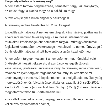
Engedélyköteles a tevékenység?
A nemesfém tárgyak forgalmazása, nemesfém tárgy: az aranytárgy,
az ezüst tárgy, a platina tárgy és a palládium tárgy.
A tevékenységhez külön engedély szükséges!
A tevékenységhez bejelentés NEM szükséges!
Engedélyező hatóság: A nemesfém tárgyak készítésére, javítására és
árverésére irányuló tevékenység - a muzeális intézményben
munkaköri kötelességeként nemesfém tárgyak műtárgyvédelmével
foglalkozó restaurátor tevékenysége kivételével - a nemesfémvizsgáló
és -hitelesítő hatóságnál tett bejelentés alapján kezdhető meg.
A nemesfém tárgyak, valamint a nemesfémek más fémekkel való
ötvözeteiből készült ékszerek, díszműáruk és egyéb tárgyak
készítésére, javítására, árverésére irányuló tevékenységre vonatkozó,
továbbá az ilyen tárgyak forgalmazására irányuló kereskedelmi
tevékenységre vonatkozó bejelentésnek - a szolgáltatási tevékenység
megkezdésének és folytatásának általános szabályairól szóló 2009.
évi LXXVI. törvény (a továbbiakban: Szolgtv.) 22. § (1) bekezdésében
meghatározottakon túl - tartalmaznia kell
a) a vállalkozás adószámát, cégjegyzékszámát, illetve az egyéni
vállalkozó nyilvántartási számát,