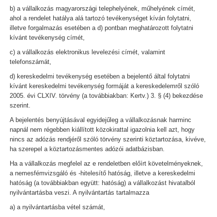
b) a vállalkozás magyarországi telephelyének, műhelyének címét,
ahol a rendelet hatálya alá tartozó tevékenységet kíván folytatni,
illetve forgalmazás esetében a d) pontban meghatározott folytatni
kívánt tevékenység címét,
c) a vállalkozás elektronikus levelezési címét, valamint
telefonszámát,
d) kereskedelmi tevékenység esetében a bejelentő által folytatni
kívánt kereskedelmi tevékenység formáját a kereskedelemről szóló
2005. évi CLXIV. törvény (a továbbiakban: Kertv.) 3. § (4) bekezdése
szerint.
A bejelentés benyújtásával egyidejűleg a vállalkozásnak harminc
napnál nem régebben kiállított közokirattal igazolnia kell azt, hogy
nincs az adózás rendjéről szóló törvény szerinti köztartozása, kivéve,
ha szerepel a köztartozásmentes adózói adatbázisban.
Ha a vállalkozás megfelel az e rendeletben előírt követelményeknek,
a nemesfémvizsgáló és -hitelesítő hatóság, illetve a kereskedelmi
hatóság (a továbbiakban együtt: hatóság) a vállalkozást hivatalból
nyilvántartásba veszi. A nyilvántartás tartalmazza
a) a nyilvántartásba vétel számát,