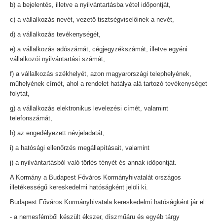
b) a bejelentés, illetve a nyilvántartásba vétel időpontját,
c) a vállalkozás nevét, vezető tisztségviselőinek a nevét,
d) a vállalkozás tevékenységét,
e) a vállalkozás adószámát, cégjegyzékszámát, illetve egyéni
vállalkozói nyilvántartási számát,
f) a vállalkozás székhelyét, azon magyarországi telephelyének,
műhelyének címét, ahol a rendelet hatálya alá tartozó tevékenységet
folytat,
g) a vállalkozás elektronikus levelezési címét, valamint
telefonszámát,
h) az engedélyezett névjeladatát,
i) a hatósági ellenőrzés megállapításait, valamint
j) a nyilvántartásból való törlés tényét és annak időpontját.
A Kormány a Budapest Főváros Kormányhivatalát országos
illetékességű kereskedelmi hatóságként jelöli ki.
Budapest Főváros Kormányhivatala kereskedelmi hatóságként jár el:
- a nemesfémből készült ékszer, díszműáru és egyéb tárgy