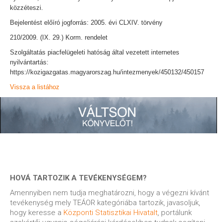
közzéteszi.
Bejelentést előíró jogforrás: 2005. évi CLXIV. törvény
210/2009. (IX. 29.) Korm. rendelet
Szolgáltatás piacfelügeleti hatóság által vezetett internetes
nyilvántartás:
https://kozigazgatas.magyarorszag.hu/intezmenyek/450132/450157
Vissza a listához
HOVÁ TARTOZIK A TEVÉKENYSÉGEM?
Amennyiben nem tudja meghatározni, hogy a végezni kívánt
tevékenység mely TEÁOR kategóriába tartozik, javasoljuk,
hogy keresse a
Központi Statisztikai Hivatalt
, portálunk