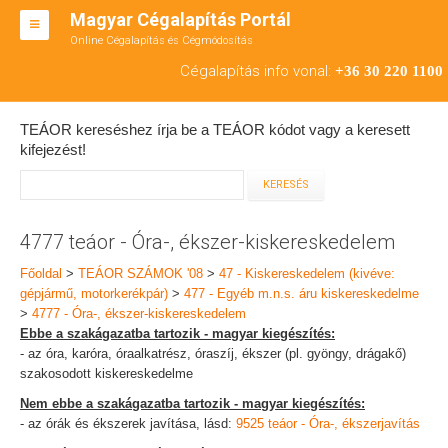
Magyar Cégalapítás Portál
Online Cégalapítás és Cégmódosítás
KFT ALAPÍTÁS
Cégalapítás info vonal:
+36 30 220 1100
BT ALAPÍTÁS
TEÁOR kereséshez írja be a TEÁOR kódot vagy a keresett
RT ALAPÍTÁS
kifejezést!
CÉGMÓDOSÍTÁS
ÁTALAKULÁS
4777 teáor - Óra-, ékszer-kiskereskedelem
TEÁOR SZÁMOK '08
Főoldal
>
TEÁOR SZÁMOK '08
>
47 - Kiskereskedelem (kivéve:
gépjármű, motorkerékpár)
>
477 - Egyéb m.n.s. áru kiskereskedelme
ENGEDÉLYKÖTELES
>
4777 - Óra-, ékszer-kiskereskedelem
Ebbe a szakágazatba tartozik - magyar kiegészítés:
KAPCSOLAT
- az óra, karóra, óraalkatrész, óraszíj, ékszer (pl. gyöngy, drágakő)
szakosodott kiskereskedelme
IRODÁK
Nem ebbe a szakágazatba tartozik - magyar kiegészítés:
- az órák és ékszerek javítása, lásd:
9525 teáor - Óra-, ékszerjavítás