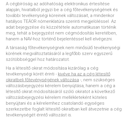
A cégbíróság az adóhatóság elektronikus értesítése
alapján, hivatalból jegyzi be a cég főtevékenységének és
további tevékenységi köreinek változásait, a mindenkor
hatályos TEÁOR nómenklatúra szerinti megjelöléssel. Az
adat bejegyzése és közzététele automatikusan történik
meg, tehát a bejegyzést nem cégmódosítás keretében,
hanem a NAV-hoz történő bejelentéssel kell elvégezni.
A társaság főtevékenységnek nem minősülő tevékenységi
körének megváltoztatásáról a legfőbb szerv egyszerű
szótöbbséggel hoz határozatot.
Ha a létesítő okirat módosítása kizárólag a cég
tevékenységi körét érinti -
kivéve ha az a cég létesítő
okiratbeli főtevénységének változása
-, nem szükséges
változásbejegyzési kérelem benyújtása, hanem a cég a
létesítő okirat módosításáról szóló okiratot a következő
változásbejegyzési kérelem mellékleteként köteles
benyújtani és a kérelemhez csatolandó egységes
szerkezetbe foglalt létesítő okiratban kell átvezetnie a cég
tevékenységét érintő változást is.