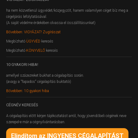
ha nem közvetlenül ügyvédet/közjegyzőt, hanem valamilyen céget bíz meg a
cégeljárás lefolytatásával.
(A saját védelme érdekében olvassa el összállításunkat)
Bővebben: VIGYÁZAT! Zugírászat
Megbízható
ÜGYVÉD
keresés
Megbízható
KÖNYVELŐ
keresés
10
GYAKORI HIBA!
amellyel százezreket bukhat a cégalapítás során.
(avagy a "fapados" cégalapítás buktatói)
Bővebben: 10 gyakori hiba
CÉGNÉV
KERESÉS
A cégalapítás előtt kérjen tájékoztatást arról, hogy jövendőbeli cégének neve
szerepel-e már a cégnyilvántarásban.
Elindítom az INGYENES CÉGALAPÍTÁST