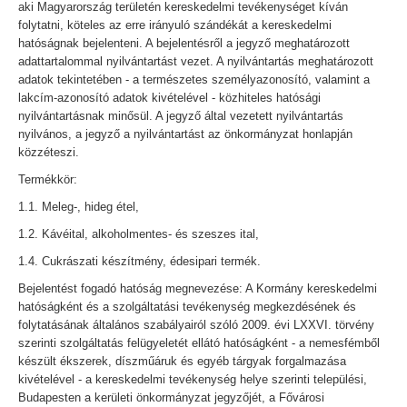
aki Magyarország területén kereskedelmi tevékenységet kíván
folytatni, köteles az erre irányuló szándékát a kereskedelmi
hatóságnak bejelenteni. A bejelentésről a jegyző meghatározott
adattartalommal nyilvántartást vezet. A nyilvántartás meghatározott
adatok tekintetében - a természetes személyazonosító, valamint a
lakcím-azonosító adatok kivételével - közhiteles hatósági
nyilvántartásnak minősül. A jegyző által vezetett nyilvántartás
nyilvános, a jegyző a nyilvántartást az önkormányzat honlapján
közzéteszi.
Termékkör:
1.1. Meleg-, hideg étel,
1.2. Kávéital, alkoholmentes- és szeszes ital,
1.4. Cukrászati készítmény, édesipari termék.
Bejelentést fogadó hatóság megnevezése: A Kormány kereskedelmi
hatóságként és a szolgáltatási tevékenység megkezdésének és
folytatásának általános szabályairól szóló 2009. évi LXXVI. törvény
szerinti szolgáltatás felügyeletét ellátó hatóságként - a nemesfémből
készült ékszerek, díszműáruk és egyéb tárgyak forgalmazása
kivételével - a kereskedelmi tevékenység helye szerinti települési,
Budapesten a kerületi önkormányzat jegyzőjét, a Fővárosi