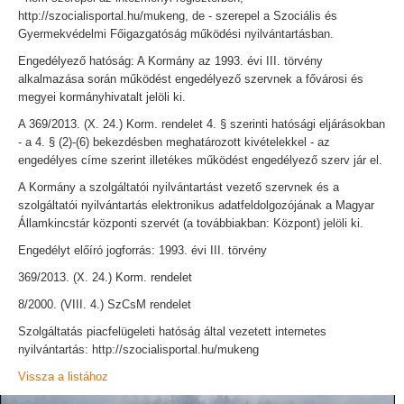
http://szocialisportal.hu/mukeng, de - szerepel a Szociális és
Gyermekvédelmi Főigazgatóság működési nyilvántartásban.
Engedélyező hatóság: A Kormány az 1993. évi III. törvény
alkalmazása során működést engedélyező szervnek a fővárosi és
megyei kormányhivatalt jelöli ki.
A 369/2013. (X. 24.) Korm. rendelet 4. § szerinti hatósági eljárásokban
- a 4. § (2)-(6) bekezdésben meghatározott kivételekkel - az
engedélyes címe szerint illetékes működést engedélyező szerv jár el.
A Kormány a szolgáltatói nyilvántartást vezető szervnek és a
szolgáltatói nyilvántartás elektronikus adatfeldolgozójának a Magyar
Államkincstár központi szervét (a továbbiakban: Központ) jelöli ki.
Engedélyt előíró jogforrás: 1993. évi III. törvény
369/2013. (X. 24.) Korm. rendelet
8/2000. (VIII. 4.) SzCsM rendelet
Szolgáltatás piacfelügeleti hatóság által vezetett internetes
nyilvántartás: http://szocialisportal.hu/mukeng
Vissza a listához