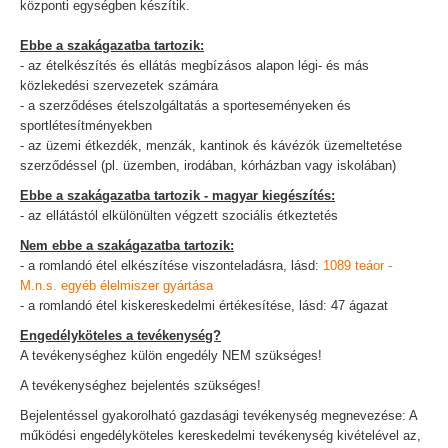
központi egységben készítik.
Ebbe a szakágazatba tartozik:
- az ételkészítés és ellátás megbízásos alapon légi- és más
közlekedési szervezetek számára
- a szerződéses ételszolgáltatás a sporteseményeken és
sportlétesítményekben
- az üzemi étkezdék, menzák, kantinok és kávézók üzemeltetése
szerződéssel (pl. üzemben, irodában, kórházban vagy iskolában)
Ebbe a szakágazatba tartozik - magyar kiegészítés:
- az ellátástól elkülönülten végzett szociális étkeztetés
Nem ebbe a szakágazatba tartozik:
- a romlandó étel elkészítése viszonteladásra, lásd:
1089 teáor -
M.n.s. egyéb élelmiszer gyártása
- a romlandó étel kiskereskedelmi értékesítése, lásd: 47 ágazat
Engedélyköteles a tevékenység?
A tevékenységhez külön engedély NEM szükséges!
A tevékenységhez bejelentés szükséges!
Bejelentéssel gyakorolható gazdasági tevékenység megnevezése: A
működési engedélyköteles kereskedelmi tevékenység kivételével az,