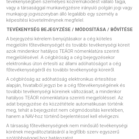
tevékenységben személyes közreműködést vállaló tagja,
vagy a társasággal munkavégzésre irányuló polgári jogi vagy
munkajogi jogviszonyban álló legalább egy személy a
képesítési követelménynek megfelel.
TEVÉKENYSÉG BEJEGYZÉSE / MÓDOSÍTÁSA / BŐVÍTÉSE
A bejegyzési kérelem benyújtásakor a cég köteles
megjelölni főtevékenységét és további tevékenységi köreit
azok mindenkor hatályos TEÁOR nómenklatúra szerinti
megjelölésével. A cégbíróság a cég bejegyzésekor
elektronikus úton értesíti az állami adóhatóságot a cég
főtevékenységéről és további tevékenységi köreiről.
A cégbíróság az adóhatóság elektronikus értesítése
alapján, hivatalból jegyzi be a cég főtevékenységének és
további tevékenységi köreinek változásait, a mindenkor
hatályos TEÁOR nómenklatúra szerinti megjelöléssel. Az
adat bejegyzése és közzététele automatikusan történik
meg, tehát a bejegyzést nem cégmódosítás keretében,
hanem a NAV-hoz történő bejelentéssel kell elvégezni.
A társaság főtevékenységnek nem minősülő tevékenységi
körének megváltoztatásáról a legfőbb szerv egyszerű
szótöbbséggel hoz határozatot.