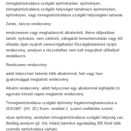
tömegtartózkodásra szolgáló építményben, építményen,
tömegtartózkodásra szolgáló helyiséget tartalmazó építményben,
építményen, vagy tömegtartózkodásra szolgáló helyiségben tartanak.
Zenés, táncos rendezvény:
rendszeresen vagy meghatározott alkalomból, illetve időpontban
tartott, nyilvános, nem zártkörű, válogatott lemezbemutatás vagy élő
előadás útján nyújtott zeneszolgáltatást főszolgáltatásként nyújtó
rendezvény, amelyen a részvételhez nem kell megváltott ülőhellyel
rendelkezni.
Rendszeres rendezvény:
adott helyszínen hetente több alkalommal, heti vagy havi
gyakorisággal megtartott rendezvény.
Alkalmi rendezvény: adott helyszínen egy alkalommal legfeljebb tíz
egymást követő napon megtartott rendezvény.
Tömegtartózkodásra szolgáló építmény fogalommeghatározása a
253/1997. (XII. 20.) Korm. rendelet 1. számú melléklete szerint:
olyan építmény, amelyben tömegtartózkodásra szolgáló helyiség van,
illetőleg amelyen (pl. híd, kilátó) bármikor egyidejűleg 300 főnél több
személy tartózkodása várható.