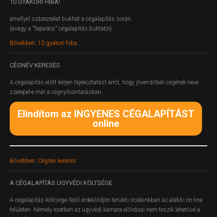
10
GYAKORI HIBA!
amellyel százezreket bukhat a cégalapítás során.
(avagy a "fapados" cégalapítás buktatói)
Bővebben: 10 gyakori hiba
CÉGNÉV
KERESÉS
A cégalapítás előtt kérjen tájékoztatást arról, hogy jövendőbeli cégének neve
szerepel-e már a cégnyilvántarásban.
Elindítom az INGYENES CÉGALAPÍTÁST
online
Bővebben: Cégnév keresés
A
CÉGALAPÍTÁS ÜGYVÉDI KÖLTSÉGE
A cégalapítás költségei felől érdeklődjön területi irodáinkban az alábbi on-line
felületen.
Némely esetben az ügyvédi kamara előírásai nem teszik lehetővé a