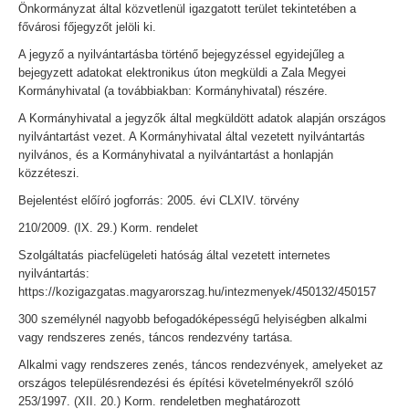
Önkormányzat által közvetlenül igazgatott terület tekintetében a
fővárosi főjegyzőt jelöli ki.
A jegyző a nyilvántartásba történő bejegyzéssel egyidejűleg a
bejegyzett adatokat elektronikus úton megküldi a Zala Megyei
Kormányhivatal (a továbbiakban: Kormányhivatal) részére.
A Kormányhivatal a jegyzők által megküldött adatok alapján országos
nyilvántartást vezet. A Kormányhivatal által vezetett nyilvántartás
nyilvános, és a Kormányhivatal a nyilvántartást a honlapján
közzéteszi.
Bejelentést előíró jogforrás: 2005. évi CLXIV. törvény
210/2009. (IX. 29.) Korm. rendelet
Szolgáltatás piacfelügeleti hatóság által vezetett internetes
nyilvántartás:
https://kozigazgatas.magyarorszag.hu/intezmenyek/450132/450157
300 személynél nagyobb befogadóképességű helyiségben alkalmi
vagy rendszeres zenés, táncos rendezvény tartása.
Alkalmi vagy rendszeres zenés, táncos rendezvények, amelyeket az
országos településrendezési és építési követelményekről szóló
253/1997. (XII. 20.) Korm. rendeletben meghatározott