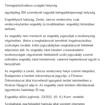
Tömegtartózkodásra szolgáló helyiség:
egyidejűleg 300 személynél nagyobb befogadóképességű helyiség.
Engedélyező hatóság: Zenés, táncos rendezvény csak
rendezvénytartási engedély (a továbbiakban: engedély) birtokában
tartható.
Az engedély nem mentesíti az engedély jogosultját a tevékenység
végzéséhez, illetve a meghatározott termékek forgalmazásához
szükséges további, külön jogszabályban meghatározott feltételek
teljesítése alól. Az engedély iránti kérelem a kereskedelmi
tevékenységek végzésének feltételeiről szóló jogszabály szerinti
működési engedély iránti kérelemmel, valamint bejelentéssel együtt is
benyújtható.
Az engedélyt a zenés, táncos rendezvény helye szerinti települési,
Budapesten a kerületi önkormányzat jegyzője, a Fővárosi
Önkormányzat által közvetlenül igazgatott terület tekintetében a
fővárosi főjegyző adja ki. Az engedély iránti kérelem elbírálásának
ügyintézési határideje 20 nap.
Engedélyt előíró jogforrás: 23/2011. (III. 8.) Korm. rendelet
Szolgáltatás piacfelügeleti hatóság által vezetett internetes