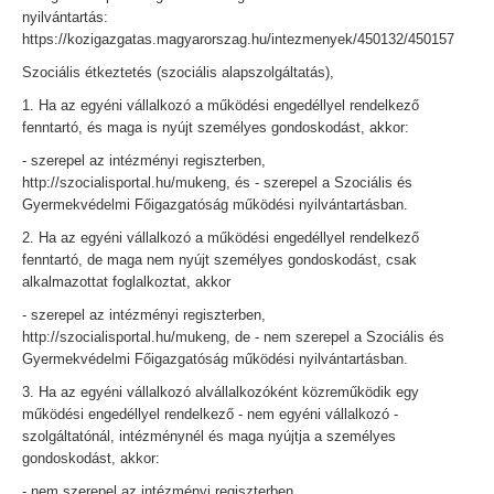
nyilvántartás:
https://kozigazgatas.magyarorszag.hu/intezmenyek/450132/450157
Szociális étkeztetés (szociális alapszolgáltatás),
1. Ha az egyéni vállalkozó a működési engedéllyel rendelkező
fenntartó, és maga is nyújt személyes gondoskodást, akkor:
- szerepel az intézményi regiszterben,
http://szocialisportal.hu/mukeng, és - szerepel a Szociális és
Gyermekvédelmi Főigazgatóság működési nyilvántartásban.
2. Ha az egyéni vállalkozó a működési engedéllyel rendelkező
fenntartó, de maga nem nyújt személyes gondoskodást, csak
alkalmazottat foglalkoztat, akkor
- szerepel az intézményi regiszterben,
http://szocialisportal.hu/mukeng, de - nem szerepel a Szociális és
Gyermekvédelmi Főigazgatóság működési nyilvántartásban.
3. Ha az egyéni vállalkozó alvállalkozóként közreműködik egy
működési engedéllyel rendelkező - nem egyéni vállalkozó -
szolgáltatónál, intézménynél és maga nyújtja a személyes
gondoskodást, akkor:
- nem szerepel az intézményi regiszterben,