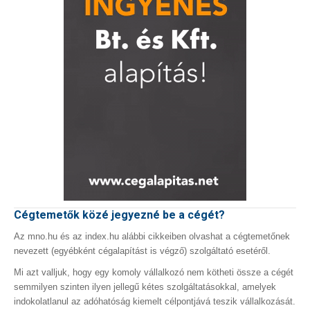
Cégtemetők közé jegyezné be a cégét?
Az mno.hu és az index.hu alábbi cikkeiben olvashat a cégtemetőnek
nevezett (egyébként cégalapítást is végző) szolgáltató esetéről.
Mi azt valljuk, hogy egy komoly vállalkozó nem kötheti össze a cégét
semmilyen szinten ilyen jellegű kétes szolgáltatásokkal, amelyek
indokolatlanul az adóhatóság kiemelt célpontjává teszik vállalkozását.