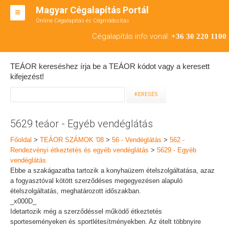
Magyar Cégalapítás Portál
Online Cégalapítás és Cégmódosítás
KFT ALAPÍTÁS
Cégalapítás info vonal:
+36 30 220 1100
BT ALAPÍTÁS
TEÁOR kereséshez írja be a TEÁOR kódot vagy a keresett
RT ALAPÍTÁS
kifejezést!
CÉGMÓDOSÍTÁS
ÁTALAKULÁS
5629 teáor - Egyéb vendéglátás
TEÁOR SZÁMOK '08
Főoldal
>
TEÁOR SZÁMOK '08
>
56 - Vendéglátás
>
562 -
Rendezvényi étkeztetés és egyéb vendéglátás
>
5629 - Egyéb
ENGEDÉLYKÖTELES
vendéglátás
Ebbe a szakágazatba tartozik a konyhaüzem ételszolgáltatása, azaz
KAPCSOLAT
a fogyasztóval kötött szerződéses megegyezésen alapuló
ételszolgáltatás, meghatározott időszakban.
IRODÁK
_x000D_
Idetartozik még a szerződéssel működő étkeztetés
sporteseményeken és sportlétesítményekben. Az ételt többnyire