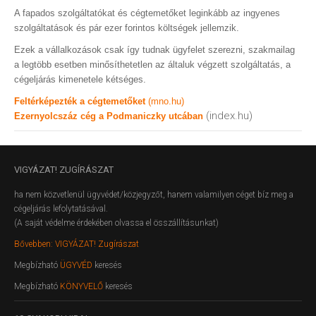
A fapados szolgáltatókat és cégtemetőket leginkább az ingyenes
szolgáltatások és pár ezer forintos költségek jellemzik.
Ezek a vállalkozások csak így tudnak ügyfelet szerezni, szakmailag
a legtöbb esetben minősíthetetlen az általuk végzett szolgáltatás, a
cégeljárás kimenetele kétséges.
Feltérképezték a cégtemetőket
(mno.hu)
(index.hu)
Ezernyolcszáz cég a Podmaniczky utcában
VIGYÁZAT!
ZUGÍRÁSZAT
ha nem közvetlenül ügyvédet/közjegyzőt, hanem valamilyen céget bíz meg a
cégeljárás lefolytatásával.
(A saját védelme érdekében olvassa el összállításunkat)
Bővebben: VIGYÁZAT! Zugírászat
Megbízható
ÜGYVÉD
keresés
Megbízható
KÖNYVELŐ
keresés