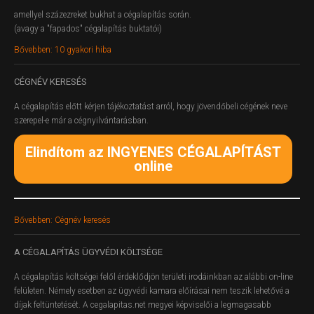
amellyel százezreket bukhat a cégalapítás során.
(avagy a "fapados" cégalapítás buktatói)
Bővebben: 10 gyakori hiba
CÉGNÉV
KERESÉS
A cégalapítás előtt kérjen tájékoztatást arról, hogy jövendőbeli cégének neve
szerepel-e már a cégnyilvántarásban.
Elindítom az INGYENES CÉGALAPÍTÁST
online
Bővebben: Cégnév keresés
A
CÉGALAPÍTÁS ÜGYVÉDI KÖLTSÉGE
A cégalapítás költségei felől érdeklődjön területi irodáinkban az alábbi on-line
felületen.
Némely esetben az ügyvédi kamara előírásai nem teszik lehetővé a
díjak feltüntetését. A cegalapitas.net megyei képviselői a legmagasabb