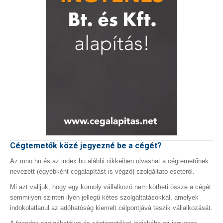
Cégtemetők közé jegyezné be a cégét?
Az mno.hu és az index.hu alábbi cikkeiben olvashat a cégtemetőnek
nevezett (egyébként cégalapítást is végző) szolgáltató esetéről.
Mi azt valljuk, hogy egy komoly vállalkozó nem kötheti össze a cégét
semmilyen szinten ilyen jellegű kétes szolgáltatásokkal, amelyek
indokolatlanul az adóhatóság kiemelt célpontjává teszik vállalkozását.