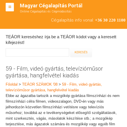
Magyar Cégalapítás Portál
Online Cégalapítás és Cégmódosítás
KFT ALAPÍTÁS
Cégalapítás info vonal:
+36 30 220 1100
BT ALAPÍTÁS
TEÁOR kereséshez írja be a TEÁOR kódot vagy a keresett
RT ALAPÍTÁS
kifejezést!
CÉGMÓDOSÍTÁS
ÁTALAKULÁS
59 - Film, videó gyártás, televízióműsor
gyártása, hangfelvétel kiadás
TEÁOR SZÁMOK '08
Főoldal
>
TEÁOR SZÁMOK '08
>
59 - Film, videó gyártás,
ENGEDÉLYKÖTELES
televízióműsor gyártása, hangfelvétel kiadás
Ebbe az ágazatba tartozik a mozgókép gyártása filmszínházi és nem
KAPCSOLAT
filmszínházi célra filmen, videoszalagon, DVD-én vagy más
jelhordozón közvetlen filmszínházi vetítésre vagy televíziós
IRODÁK
műsorhoz; továbbá az e tevékenységeket elősegítő szolgáltatások,
mint szerkesztés, vágás, másolatok készítése stb.; a mozgókép
terjesztése, más ágazatok számára és mozgókép vagy egyéb film