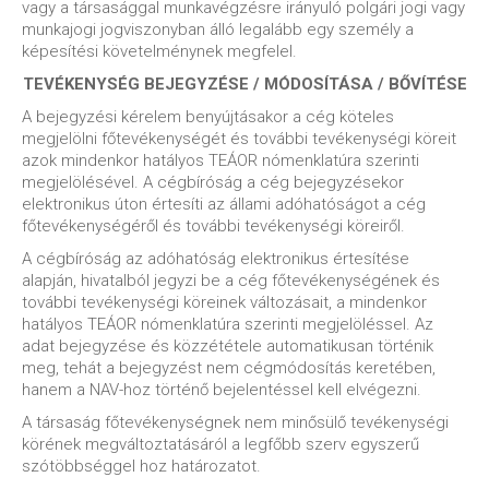
vagy a társasággal munkavégzésre irányuló polgári jogi vagy
munkajogi jogviszonyban álló legalább egy személy a
képesítési követelménynek megfelel.
TEVÉKENYSÉG BEJEGYZÉSE / MÓDOSÍTÁSA / BŐVÍTÉSE
A bejegyzési kérelem benyújtásakor a cég köteles
megjelölni főtevékenységét és további tevékenységi köreit
azok mindenkor hatályos TEÁOR nómenklatúra szerinti
megjelölésével. A cégbíróság a cég bejegyzésekor
elektronikus úton értesíti az állami adóhatóságot a cég
főtevékenységéről és további tevékenységi köreiről.
A cégbíróság az adóhatóság elektronikus értesítése
alapján, hivatalból jegyzi be a cég főtevékenységének és
további tevékenységi köreinek változásait, a mindenkor
hatályos TEÁOR nómenklatúra szerinti megjelöléssel. Az
adat bejegyzése és közzététele automatikusan történik
meg, tehát a bejegyzést nem cégmódosítás keretében,
hanem a NAV-hoz történő bejelentéssel kell elvégezni.
A társaság főtevékenységnek nem minősülő tevékenységi
körének megváltoztatásáról a legfőbb szerv egyszerű
szótöbbséggel hoz határozatot.