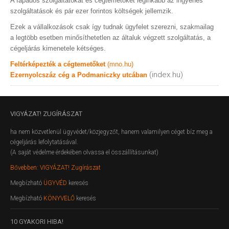
A fapados szolgáltatókat és cégtemetőket leginkább az ingyenes
szolgáltatások és pár ezer forintos költségek jellemzik.
Ezek a vállalkozások csak így tudnak ügyfelet szerezni, szakmailag
a legtöbb esetben minősíthetetlen az általuk végzett szolgáltatás, a
cégeljárás kimenetele kétséges.
Feltérképezték a cégtemetőket
(mno.hu)
(index.hu)
Ezernyolcszáz cég a Podmaniczky utcában
VIGYÁZAT!
ZUGÍRÁSZAT
ha nem közvetlenül ügyvédet/közjegyzőt, hanem valamilyen céget bíz meg a
cégeljárás lefolytatásával.
(A saját védelme érdekében olvassa el összállításunkat)
Bővebben: VIGYÁZAT! Zugírászat
Megbízható
ÜGYVÉD
keresés
Megbízható
KÖNYVELŐ
keresés
10
GYAKORI HIBA!