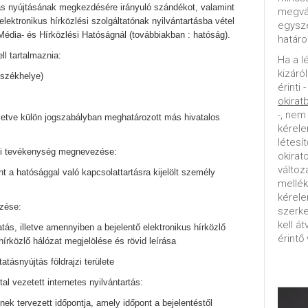
tás nyújtásának megkezdésére irányuló szándékot, valamint
megvál
lektronikus hírközlési szolgáltatónak nyilvántartásba vétel
egysz
 Média- és Hírközlési Hatóságnál (továbbiakban : hatóság).
határo
ll tartalmaznia:
Ha a l
kizáró
(székhelye)
érinti 
okirat
-, nem
lletve külön jogszabályban meghatározott más hivatalos
kérele
létesí
gi tevékenység megnevezése:
okirat
változ
nt a hatósággal való kapcsolattartásra kijelölt személy
mellék
kérel
zése:
szerke
kell á
atás, illetve amennyiben a bejelentő elektronikus hírközlő
érintő 
hírközlő hálózat megjelölése és rövid leírása
tatásnyújtás földrajzi területe
tal vezetett internetes nyilvántartás:
ek tervezett időpontja, amely időpont a bejelentéstől