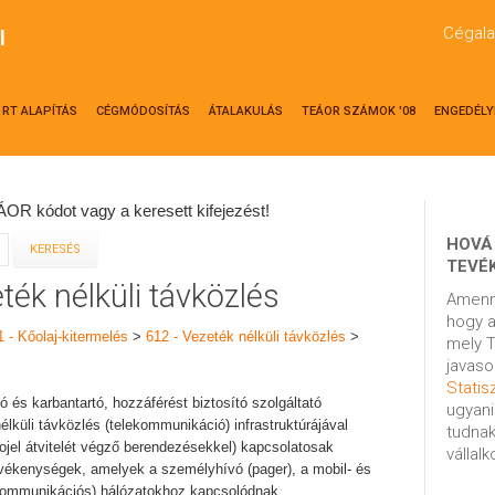
Cégala
l
RT ALAPÍTÁS
CÉGMÓDOSÍTÁS
ÁTALAKULÁS
TEÁOR SZÁMOK '08
ENGEDÉLY
OR kódot vagy a keresett kifejezést!
HOVÁ
TEVÉ
ték nélküli távközlés
Amenn
hogy a
1 - Kőolaj-kitermelés
>
612 - Vezeték nélküli távközlés
>
mely T
javaso
Statisz
 és karbantartó, hozzáférést biztosító szolgáltató
ugyani
küli távközlés (telekommunikáció) infrastruktúrájával
tudnak
ojel átvitelét végző berendezésekkel) kapcsolatosak
vállal
evékenységek, amelyek a személyhívó (pager), a mobil- és
ekommunikációs) hálózatokhoz kapcsolódnak