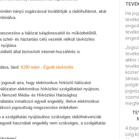
TEVÉ
inden irányú sugárzással továbbítják a rádióhullámot, akár
Ha jog
ombinálva.
tevéke
engedé
tevéke
beszerzése a hálózat tulajdonosaitól és működtetőitől,
engedé
 üzleti- és háztartási célú vezeték nélküli távközlési
 nyújtása
Jogsza
ödtető által biztosított internet-hozzáférés is
tevék
akkor 
tevék
adása, lásd:
6190 teáor - Egyéb távközlés
közrem
társas
 jogosult arra, hogy elektronikus hírközlő hálózatot
polgár
álózaton elektronikus hírközlési szolgáltatást nyújtson,
jogvis
a Nemzeti Média- és Hírközlési Hatósághoz
szemé
álatára vonatkozó egyedi engedély, illetve elektronikus
megfel
natkozó jogosultság megszerzése érdekében.
TE
 a szolgáltatás nyújtásához szükséges rádiófrekvenciák
egyedi használati engedély nem szükséges, a szolgáltatás
A beje
cég kö
zükséges!