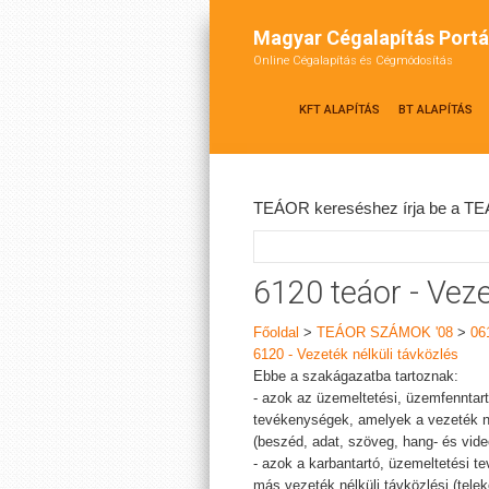
Magyar Cégalapítás Portá
Online Cégalapítás és Cégmódosítás
KFT ALAPÍTÁS
BT ALAPÍTÁS
TEÁOR kereséshez írja be a TEÁ
6120 teáor - Veze
Főoldal
>
TEÁOR SZÁMOK '08
>
06
6120 - Vezeték nélküli távközlés
Ebbe a szakágazatba tartoznak:
- azok az üzemeltetési, üzemfenntartó
tevékenységek, amelyek a vezeték nél
(beszéd, adat, szöveg, hang- és vide
- azok a karbantartó, üzemeltetési t
más vezeték nélküli távközlési (tel