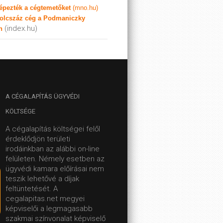
képezték a cégtemetőket
(mno.hu)
olcszáz cég a Podmaniczky
(index.hu)
n
A
CÉGALAPÍTÁS ÜGYVÉDI
KÖLTSÉGE
A cégalapítás költségei felől
érdeklődjön területi
irodáinkban az alábbi on-line
felületen.
Némely esetben az
ügyvédi kamara előírásai nem
teszik lehetővé a díjak
feltüntetését. A
cegalapitas.net megyei
képviselői a legmagasabb
szakmai színvonalat képviselő