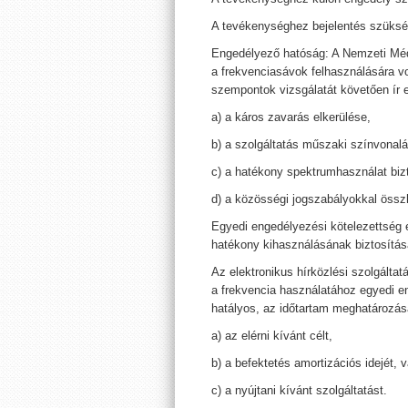
A tevékenységhez bejelentés szüksé
Engedélyező hatóság: A Nemzeti Médi
a frekvenciasávok felhasználására 
szempontok vizsgálatát követően ír e
a) a káros zavarás elkerülése,
b) a szolgáltatás műszaki színvonalá
c) a hatékony spektrumhasználat biz
d) a közösségi jogszabályokkal öss
Egyedi engedélyezési kötelezettség
hatékony kihasználásának biztosítás
Az elektronikus hírközlési szolgálta
a frekvencia használatához egyedi e
hatályos, az időtartam meghatározás
a) az elérni kívánt célt,
b) a befektetés amortizációs idejét, 
c) a nyújtani kívánt szolgáltatást.