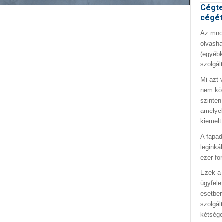
Cégte
cégé
Az mno.
olvasha
(egyébk
szolgál
Mi azt 
nem kö
szinten
amelyek
kiemelt
A fapad
leginká
ezer fo
Ezek a 
ügyfele
esetben
szolgál
kétség