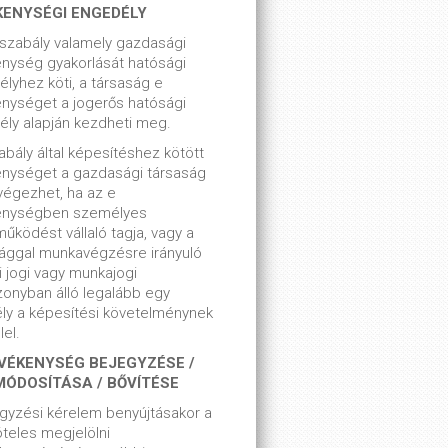
KENYSÉGI ENGEDÉLY
szabály valamely gazdasági
nység gyakorlását hatósági
lyhez köti, a társaság e
nységet a jogerős hatósági
ly alapján kezdheti meg.
bály által képesítéshez kötött
enységet a gazdasági társaság
végezhet, ha az e
enységben személyes
űködést vállaló tagja, vagy a
ággal munkavégzésre irányuló
i jogi vagy munkajogi
zonyban álló legalább egy
ly a képesítési követelménynek
el.
VÉKENYSÉG BEJEGYZÉSE /
MÓDOSÍTÁSA / BŐVÍTÉSE
gyzési kérelem benyújtásakor a
teles megjelölni