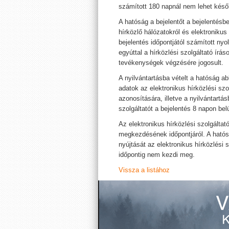
számított 180 napnál nem lehet későb
A hatóság a bejelentőt a bejelentésb
hírközlő hálózatokról és elektronikus 
bejelentés időpontjától számított nyo
egyúttal a hírközlési szolgáltató íráso
tevékenységek végzésére jogosult.
A nyilvántartásba vételt a hatóság a
adatok az elektronikus hírközlési sz
azonosítására, illetve a nyilvántartá
szolgáltatót a bejelentés 8 napon belü
Az elektronikus hírközlési szolgáltat
megkezdésének időpontjáról. A hatóság
nyújtását az elektronikus hírközlési 
időpontig nem kezdi meg.
Vissza a listához