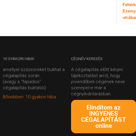
Feltér
Ezerny
utcába
10
GYAKORI HIBA!
CÉGNÉV
KERESÉS
amellyel százezreket bukhat a
A cégalapítás előtt kérjen
cégalapítás során.
tájékoztatást arról, hogy
(avagy a "fapados"
jövendőbeli cégének neve
cégalapítás buktatói)
szerepel-e már a
cégnyilvántarásban.
Bővebben: 10 gyakori hiba
Elindítom az
INGYENES
CÉGALAPÍTÁST
online