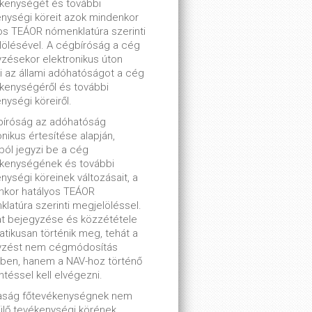
kenységét és további
nységi köreit azok mindenkor
os TEÁOR nómenklatúra szerinti
ölésével. A cégbíróság a cég
zésekor elektronikus úton
ti az állami adóhatóságot a cég
kenységéről és további
nységi köreiről.
bíróság az adóhatóság
onikus értesítése alapján,
lból jegyzi be a cég
ékenységének és további
nységi köreinek változásait, a
nkor hatályos TEÁOR
latúra szerinti megjelöléssel.
t bejegyzése és közzététele
tikusan történik meg, tehát a
yzést nem cégmódosítás
ben, hanem a NAV-hoz történő
ntéssel kell elvégezni.
saság főtevékenységnek nem
lő tevékenységi körének