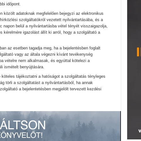
bi időpont.
en közölt adatoknak megfelelően bejegyzi az elektronikus
hírközlési szolgáltatókról vezetett nyilvántartásába, és a
lc napon belül a nyilvántartásba vétel tényét visszaigazolja,
s kérelmére igazolást állít ki arról, hogy a szolgáltató a
bban az esetben tagadja meg, ha a bejelentésben foglalt
olgáltató vagy az általa végezni kívánt tevékenység
sba vételre nem alkalmasak, és egyúttal kötelezi a
li ismételt benyújtására.
ó köteles tájékoztatni a hatóságot a szolgáltatás tényleges
 törli a szolgáltatást a nyilvántartásból, ha annak
szolgáltató a bejelentetésben megjelölt tervezett kezdési