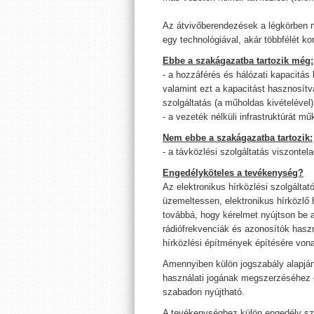
Az átvivőberendezések a légkörben m
egy technológiával, akár többfélét k
Ebbe a szakágazatba tartozik még:
- a hozzáférés és hálózati kapacitás 
valamint ezt a kapacitást hasznosítva
szolgáltatás (a műholdas kivételével)
- a vezeték nélküli infrastruktúrát műk
Nem ebbe a szakágazatba tartozik:
- a távközlési szolgáltatás viszontel
Engedélyköteles a tevékenység?
Az elektronikus hírközlési szolgáltató
üzemeltessen, elektronikus hírközlő h
továbbá, hogy kérelmet nyújtson be 
rádiófrekvenciák és azonosítók haszn
hírközlési építmények építésére vo
Amennyiben külön jogszabály alapján
használati jogának megszerzéséhez 
szabadon nyújtható.
A tevékenységhez külön engedély s