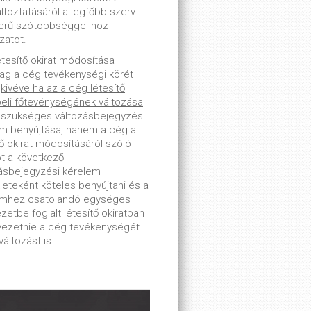
toztatásáról a legfőbb szerv
erű szótöbbséggel hoz
zatot.
étesítő okirat módosítása
lag a cég tevékenységi körét
-
kivéve ha az a cég létesítő
beli főtevénységének változása
 szükséges változásbejegyzési
m benyújtása, hanem a cég a
tő okirat módosításáról szóló
ot a következő
ásbejegyzési kérelem
leteként köteles benyújtani és a
emhez csatolandó egységes
zetbe foglalt létesítő okiratban
tvezetnie a cég tevékenységét
változást is.