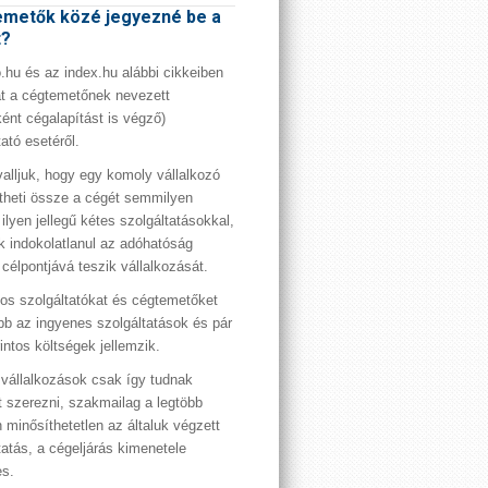
metők közé jegyezné be a
t?
hu és az index.hu alábbi cikkeiben
t a cégtemetőnek nevezett
ént cégalapítást is végző)
tató esetéről.
valljuk, hogy egy komoly vállalkozó
theti össze a cégét semmilyen
 ilyen jellegű kétes szolgáltatásokkal,
 indokolatlanul az adóhatóság
 célpontjává teszik vállalkozását.
os szolgáltatókat és cégtemetőket
bb az ingyenes szolgáltatások és pár
rintos költségek jellemzik.
vállalkozások csak így tudnak
t szerezni, szakmailag a legtöbb
 minősíthetetlen az általuk végzett
tatás, a cégeljárás kimenetele
es.