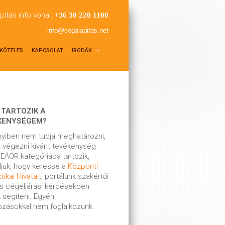
pítás info vonal:
+36 30 220 1100
info@cegalapitas.net
KÖTELES
KAPCSOLAT
IRODÁK
 TARTOZIK A
KENYSÉGEM?
yiben nem tudja meghatározni,
 végezni kívánt tevékenység
EÁOR kategóriába tartozik,
ljuk, hogy keresse a
Központi
tikai Hivatalt
, portálunk szakértői
s cégeljárási kérdésekben
 segíteni. Egyéni
kozásokkal nem foglalkozunk.