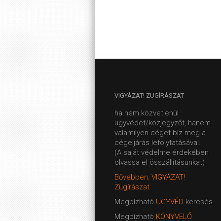
VIGYÁZAT!
ZUGÍRÁSZAT
ha nem közvetlenül
ügyvédet/közjegyzőt, hanem
valamilyen céget bíz meg a
cégeljárás lefolytatásával.
(A saját védelme érdekében
olvassa el összállításunkat)
Bővebben: VIGYÁZAT!
Zugírászat
Megbízható
ÜGYVÉD
keresés
Megbízható
KÖNYVELŐ