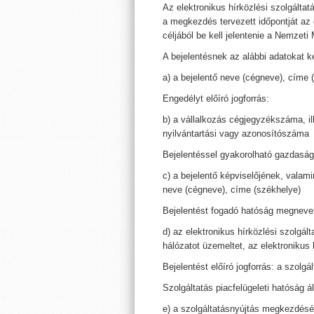
Az elektronikus hírközlési szolgálta
a megkezdés tervezett időpontját az e
céljából be kell jelentenie a Nemzeti
A bejelentésnek az alábbi adatokat ke
a) a bejelentő neve (cégneve), címe 
Engedélyt előíró jogforrás:
b) a vállalkozás cégjegyzékszáma, i
nyilvántartási vagy azonosítószáma
Bejelentéssel gyakorolható gazdasá
c) a bejelentő képviselőjének, valami
neve (cégneve), címe (székhelye)
Bejelentést fogadó hatóság megneve
d) az elektronikus hírközlési szolgált
hálózatot üzemeltet, az elektronikus 
Bejelentést előíró jogforrás: a szolgál
Szolgáltatás piacfelügeleti hatóság ál
e) a szolgáltatásnyújtás megkezdésén