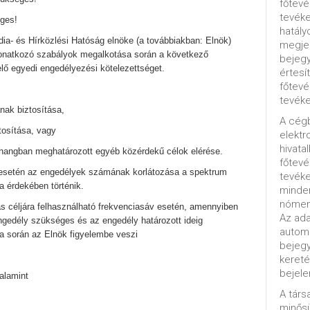
főtevé
tevéke
ges!
hatály
a- és Hírközlési Hatóság elnöke (a továbbiakban: Elnök)
megjel
vonatkozó szabályok megalkotása során a következő
bejegy
lő egyedi engedélyezési kötelezettséget.
értesí
főtevé
tevéke
nak biztosítása,
A cég
tosítása, vagy
elektr
hivata
zhangban meghatározott egyéb közérdekű célok elérése.
főtev
 esetén az engedélyek számának korlátozása a spektrum
tevéke
a érdekében történik.
minde
nómenk
tás céljára felhasználható frekvenciasáv esetén, amennyiben
Az ada
ngedély szükséges és az engedély határozott ideig
automa
a során az Elnök figyelembe veszi
bejeg
kereté
bejele
valamint
A tár
minősü