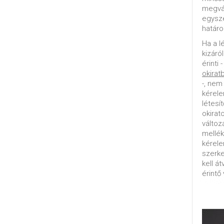
megvál
egysz
határo
Ha a l
kizáró
érinti 
okirat
-, nem
kérele
létesí
okirat
változ
mellék
kérel
szerke
kell á
érintő 