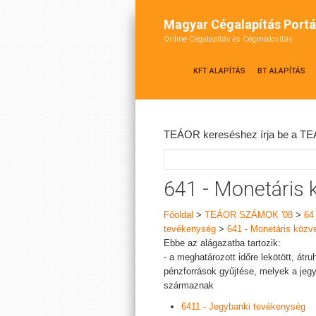
Magyar Cégalapítás Portá
Online Cégalapítás és Cégmódosítás
KFT ALAPÍTÁS
BT ALAPÍTÁS
TEÁOR kereséshez írja be a TEÁ
641 - Monetáris 
Főoldal
>
TEÁOR SZÁMOK '08
>
64
tevékenység
>
641 - Monetáris közve
Ebbe az alágazatba tartozik:
- a meghatározott időre lekötött, át
pénzforrások gyűjtése, melyek a jegy
származnak
6411 - Jegybanki tevékenység