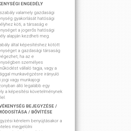
KENYSÉGI ENGEDÉLY
szabály valamely gazdasági
nység gyakorlását hatósági
lyhez köti, a társaság e
nységet a jogerős hatósági
ly alapján kezdheti meg.
bály által képesítéshez kötött
enységet a gazdasági társaság
végezhet, ha az e
enységben személyes
űködést vállaló tagja, vagy a
ággal munkavégzésre irányuló
i jogi vagy munkajogi
zonyban álló legalább egy
ly a képesítési követelménynek
el.
VÉKENYSÉG BEJEGYZÉSE /
MÓDOSÍTÁSA / BŐVÍTÉSE
gyzési kérelem benyújtásakor a
teles megjelölni