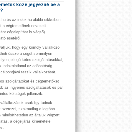
metők közé jegyezné be a
t?
hu és az index.hu alábbi cikkeiben
t a cégtemetőnek nevezett
ént cégalapítást is végző)
tató esetéről.
valljuk, hogy egy komoly vállalkozó
theti össze a cégét semmilyen
 ilyen jellegű kétes szolgáltatásokkal,
 indokolatlanul az adóhatóság
 célpontjává teszik vállalkozását.
os szolgáltatókat és cégtemetőket
bb az ingyenes szolgáltatások és pár
rintos költségek jellemzik.
vállalkozások csak így tudnak
t szerezni, szakmailag a legtöbb
 minősíthetetlen az általuk végzett
tatás, a cégeljárás kimenetele
es.