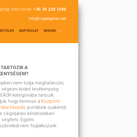
pítás info vonal:
+36 30 220 1100
info@cegalapitas.net
KÖTELES
KAPCSOLAT
IRODÁK
 TARTOZIK A
KENYSÉGEM?
yiben nem tudja meghatározni,
 végezni kívánt tevékenység
EÁOR kategóriába tartozik,
ljuk, hogy keresse a
Központi
tikai Hivatalt
, portálunk szakértői
s cégeljárási kérdésekben
 segíteni. Egyéni
kozásokkal nem foglalkozunk.