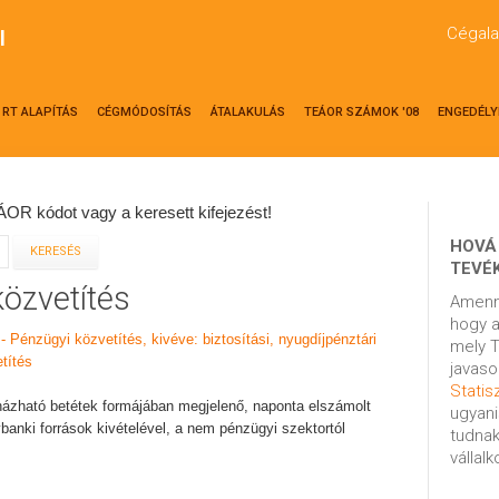
Cégala
l
RT ALAPÍTÁS
CÉGMÓDOSÍTÁS
ÁTALAKULÁS
TEÁOR SZÁMOK '08
ENGEDÉLY
OR kódot vagy a keresett kifejezést!
HOVÁ
TEVÉ
közvetítés
Amenn
hogy a
 - Pénzügyi közvetítés, kivéve: biztosítási, nyugdíjpénztári
mely T
títés
javaso
Statisz
ruházható betétek formájában megjelenő, naponta elszámolt
ugyani
banki források kivételével, a nem pénzügyi szektortól
tudnak
vállal