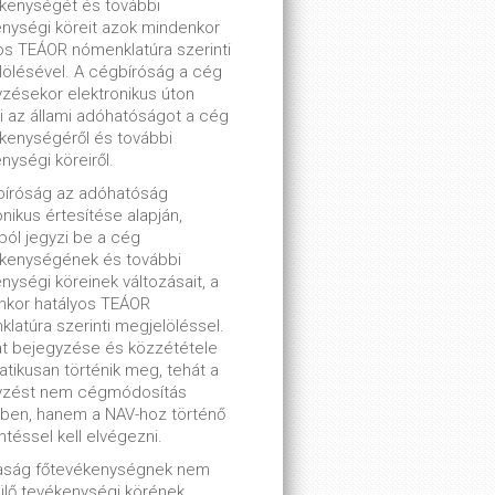
kenységét és további
nységi köreit azok mindenkor
os TEÁOR nómenklatúra szerinti
ölésével. A cégbíróság a cég
zésekor elektronikus úton
ti az állami adóhatóságot a cég
kenységéről és további
nységi köreiről.
bíróság az adóhatóság
onikus értesítése alapján,
lból jegyzi be a cég
ékenységének és további
nységi köreinek változásait, a
nkor hatályos TEÁOR
latúra szerinti megjelöléssel.
t bejegyzése és közzététele
tikusan történik meg, tehát a
yzést nem cégmódosítás
ben, hanem a NAV-hoz történő
ntéssel kell elvégezni.
saság főtevékenységnek nem
lő tevékenységi körének