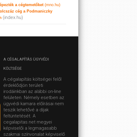
képezték a cégtemetőket
(mno.hu)
olcszáz cég a Podmaniczky
(index.hu)
n
A
CÉGALAPÍTÁS ÜGYVÉDI
KÖLTSÉGE
A cégalapítás költségei felől
érdeklődjön területi
irodáinkban az alábbi on-line
felületen.
Némely esetben az
ügyvédi kamara előírásai nem
teszik lehetővé a díjak
feltüntetését. A
cegalapitas.net megyei
képviselői a legmagasabb
szakmai színvonalat képviselő