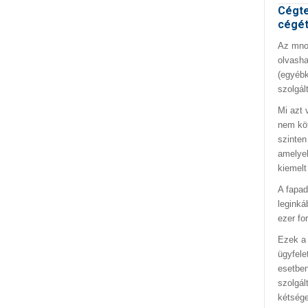
Cégte
cégé
Az mno.
olvasha
(egyébk
szolgál
Mi azt 
nem kö
szinten
amelyek
kiemelt
A fapad
leginká
ezer fo
Ezek a 
ügyfele
esetben
szolgál
kétség