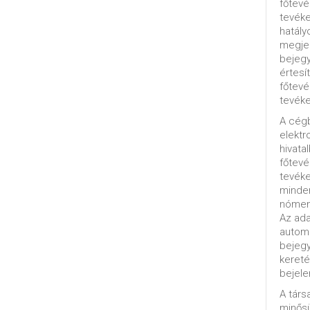
főtevé
tevéke
hatály
megjel
bejegy
értesí
főtevé
tevéke
A cég
elektr
hivata
főtev
tevéke
minde
nómenk
Az ada
automa
bejeg
kereté
bejele
A tár
minősü