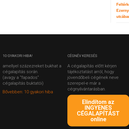
Feltér
Ezerny
utcába
10
GYAKORI HIBA!
CÉGNÉV
KERESÉS
amellyel százezreket bukhat a
A cégalapítás előtt kérjen
cégalapítás során.
tájékoztatást arról, hogy
(avagy a "fapados"
jövendőbeli cégének neve
cégalapítás buktatói)
szerepel-e már a
cégnyilvántarásban.
Bővebben: 10 gyakori hiba
Elindítom az
INGYENES
CÉGALAPÍTÁST
online