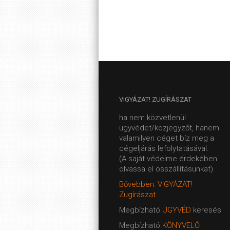
VIGYÁZAT!
ZUGÍRÁSZAT
ha nem közvetlenül
ügyvédet/közjegyzőt, hanem
valamilyen céget bíz meg a
cégeljárás lefolytatásával.
(A saját védelme érdekében
olvassa el összállításunkat)
Bővebben: VIGYÁZAT!
Zugírászat
Megbízható
ÜGYVÉD
keresés
Megbízható
KÖNYVELŐ