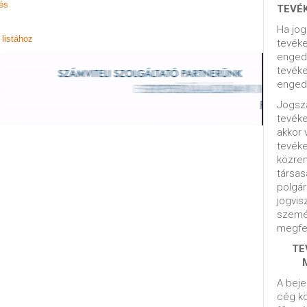
és
TEVÉ
Ha jog
listához
tevéke
engedé
tevéke
engedé
Jogsza
tevék
akkor 
tevék
közrem
társas
polgár
jogvis
szemé
megfel
TE
A beje
cég kö