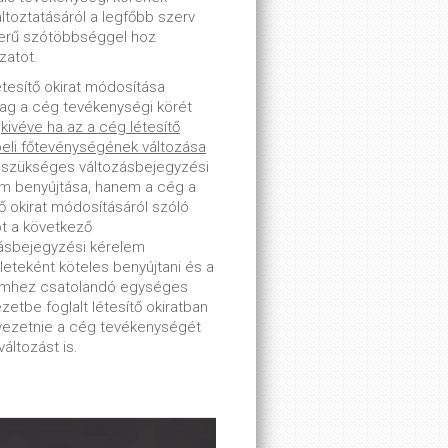
toztatásáról a legfőbb szerv
erű szótöbbséggel hoz
zatot.
étesítő okirat módosítása
lag a cég tevékenységi körét
-
kivéve ha az a cég létesítő
beli főtevénységének változása
 szükséges változásbejegyzési
m benyújtása, hanem a cég a
tő okirat módosításáról szóló
ot a következő
ásbejegyzési kérelem
leteként köteles benyújtani és a
emhez csatolandó egységes
zetbe foglalt létesítő okiratban
tvezetnie a cég tevékenységét
változást is.