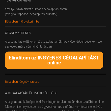
10
GYAKORI HIBA!
amellyel százezreket bukhat a cégalapítás során.
(avagy a "fapados" cégalapítás buktatói)
Bővebben: 10 gyakori hiba
CÉGNÉV
KERESÉS
A cégalapítás előtt kérjen tájékoztatást arról, hogy jövendőbeli cégének neve
szerepel-e már a cégnyilvántarásban.
Elindítom az INGYENES CÉGALAPÍTÁST
online
Bővebben: Cégnév keresés
A
CÉGALAPÍTÁS ÜGYVÉDI KÖLTSÉGE
A cégalapítás költségei felől érdeklődjön területi irodáinkban az alábbi on-line
felületen.
Némely esetben az ügyvédi kamara előírásai nem teszik lehetővé a