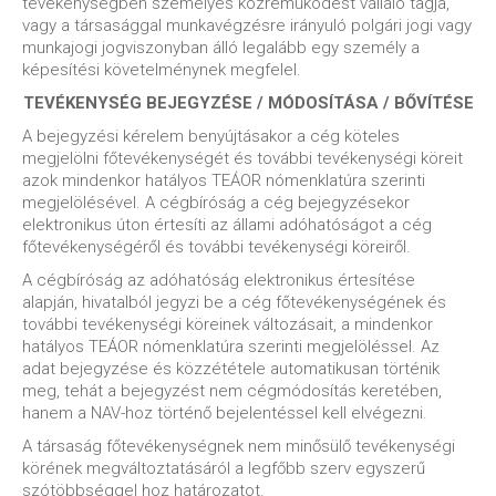
tevékenységben személyes közreműködést vállaló tagja,
vagy a társasággal munkavégzésre irányuló polgári jogi vagy
munkajogi jogviszonyban álló legalább egy személy a
képesítési követelménynek megfelel.
TEVÉKENYSÉG BEJEGYZÉSE / MÓDOSÍTÁSA / BŐVÍTÉSE
A bejegyzési kérelem benyújtásakor a cég köteles
megjelölni főtevékenységét és további tevékenységi köreit
azok mindenkor hatályos TEÁOR nómenklatúra szerinti
megjelölésével. A cégbíróság a cég bejegyzésekor
elektronikus úton értesíti az állami adóhatóságot a cég
főtevékenységéről és további tevékenységi köreiről.
A cégbíróság az adóhatóság elektronikus értesítése
alapján, hivatalból jegyzi be a cég főtevékenységének és
további tevékenységi köreinek változásait, a mindenkor
hatályos TEÁOR nómenklatúra szerinti megjelöléssel. Az
adat bejegyzése és közzététele automatikusan történik
meg, tehát a bejegyzést nem cégmódosítás keretében,
hanem a NAV-hoz történő bejelentéssel kell elvégezni.
A társaság főtevékenységnek nem minősülő tevékenységi
körének megváltoztatásáról a legfőbb szerv egyszerű
szótöbbséggel hoz határozatot.