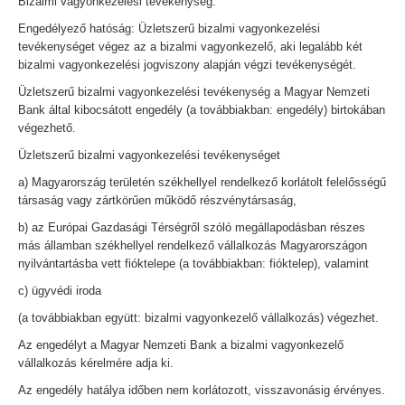
Bizalmi vagyonkezelési tevékenység.
Engedélyező hatóság: Üzletszerű bizalmi vagyonkezelési
tevékenységet végez az a bizalmi vagyonkezelő, aki legalább két
bizalmi vagyonkezelési jogviszony alapján végzi tevékenységét.
Üzletszerű bizalmi vagyonkezelési tevékenység a Magyar Nemzeti
Bank által kibocsátott engedély (a továbbiakban: engedély) birtokában
végezhető.
Üzletszerű bizalmi vagyonkezelési tevékenységet
a) Magyarország területén székhellyel rendelkező korlátolt felelősségű
társaság vagy zártkörűen működő részvénytársaság,
b) az Európai Gazdasági Térségről szóló megállapodásban részes
más államban székhellyel rendelkező vállalkozás Magyarországon
nyilvántartásba vett fióktelepe (a továbbiakban: fióktelep), valamint
c) ügyvédi iroda
(a továbbiakban együtt: bizalmi vagyonkezelő vállalkozás) végezhet.
Az engedélyt a Magyar Nemzeti Bank a bizalmi vagyonkezelő
vállalkozás kérelmére adja ki.
Az engedély hatálya időben nem korlátozott, visszavonásig érvényes.