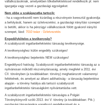
vállalkozásoknak, amelyekben tőkebefektetéssel rendelkezik pl. nem
igazgatja vagy vezeti a gazdasági egységeket.
Nem ebbe a szakágazatba tartozik:
- ha a vagyonkezelő nem kizárólag a részvényein keresztül gyakorolja
a befolyását, hanem az üzletvezetési, a gazdasági irányítási szerepet
is betölti, akkor is ha pénzügyi vállalkozások fölött gyakorol irányító
szerepet, lásd:
7010 teáor - Üzletvezetés
Engedélyköteles a tevékenység?
A szabályozott ingatlanbefektetési társaság tevékenysége.
A tevékenységhez külön engedély szükséges!
A tevékenységhez bejelentés NEM szükséges!
Engedélyező hatóság: Szabályozott ingatlanbefektetési társaság az a
nyilvánosan működő részvénytársaság, amely megfelel a 2011. évi
CII. törvényben (a továbbiakban: törvény) meghatározott valamennyi
feltételnek, és amelyet az állami adóhatóság - a társaság bejelentése
alapján - a törvény hatálya alá tartozó szabályozott
ingatlanbefektetési társaságként nyilvántartásba vett.
A szabályozott ingatlanbefektetési társaságra a Polgári
Törvénykönyvről szóló 2013. évi V. törvény (a továbbiakban: Ptk.)
gazdasági társaságokra vonatkozó rendelkezéseit és a