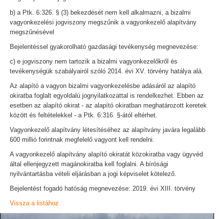
b) a Ptk. 6:326. § (3) bekezdését nem kell alkalmazni, a bizalmi
vagyonkezelési jogviszony megszűnik a vagyonkezelő alapítvány
megszűnésével
Bejelentéssel gyakorolható gazdasági tevékenység megnevezése:
c) e jogviszony nem tartozik a bizalmi vagyonkezelőkről és
tevékenységük szabályairól szóló 2014. évi XV. törvény hatálya alá.
Az alapító a vagyon bizalmi vagyonkezelésbe adásáról az alapító
okiratba foglalt egyoldalú jognyilatkozattal is rendelkezhet. Ebben az
esetben az alapító okirat - az alapító okiratban meghatározott keretek
között és feltételekkel - a Ptk. 6:316. §-ától eltérhet.
Vagyonkezelő alapítvány létesítéséhez az alapítvány javára legalább
600 millió forintnak megfelelő vagyont kell rendelni.
A vagyonkezelő alapítvány alapító okiratát közokiratba vagy ügyvéd
által ellenjegyzett magánokiratba kell foglalni. A bírósági
nyilvántartásba vételi eljárásban a jogi képviselet kötelező.
Bejelentést fogadó hatóság megnevezése: 2019. évi XIII. törvény
Vissza a listához