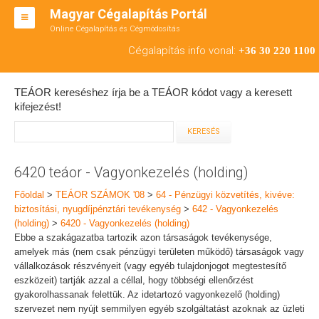
Magyar Cégalapítás Portál
Online Cégalapítás és Cégmódosítás
KFT ALAPÍTÁS
Cégalapítás info vonal:
+36 30 220 1100
BT ALAPÍTÁS
TEÁOR kereséshez írja be a TEÁOR kódot vagy a keresett
RT ALAPÍTÁS
kifejezést!
CÉGMÓDOSÍTÁS
ÁTALAKULÁS
6420 teáor - Vagyonkezelés (holding)
TEÁOR SZÁMOK '08
Főoldal
>
TEÁOR SZÁMOK '08
>
64 - Pénzügyi közvetítés, kivéve:
biztosítási, nyugdíjpénztári tevékenység
>
642 - Vagyonkezelés
ENGEDÉLYKÖTELES
(holding)
>
6420 - Vagyonkezelés (holding)
Ebbe a szakágazatba tartozik azon társaságok tevékenysége,
KAPCSOLAT
amelyek más (nem csak pénzügyi területen működő) társaságok vagy
vállalkozások részvényeit (vagy egyéb tulajdonjogot megtestesítő
IRODÁK
eszközeit) tartják azzal a céllal, hogy többségi ellenőrzést
gyakorolhassanak felettük. Az idetartozó vagyonkezelő (holding)
szervezet nem nyújt semmilyen egyéb szolgáltatást azoknak az üzleti