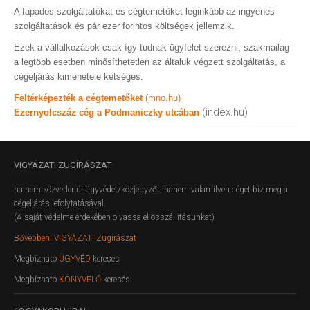
A fapados szolgáltatókat és cégtemetőket leginkább az ingyenes
szolgáltatások és pár ezer forintos költségek jellemzik.
Ezek a vállalkozások csak így tudnak ügyfelet szerezni, szakmailag
a legtöbb esetben minősíthetetlen az általuk végzett szolgáltatás, a
cégeljárás kimenetele kétséges.
Feltérképezték a cégtemetőket
(mno.hu)
(index.hu)
Ezernyolcszáz cég a Podmaniczky utcában
VIGYÁZAT!
ZUGÍRÁSZAT
ha nem közvetlenül ügyvédet/közjegyzőt, hanem valamilyen céget bíz meg a
cégeljárás lefolytatásával.
(A saját védelme érdekében olvassa el összállításunkat)
Bővebben: VIGYÁZAT! Zugírászat
Megbízható
ÜGYVÉD
keresés
Megbízható
KÖNYVELŐ
keresés