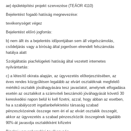
ae) épületépítési projekt szervezése (TEÁOR 4110)
Bejelentést fogadó hatóság megnevezése:
tevékenységet végez
Bejelentést előíró jogforrás:
b) nem állt és a bejelentés időpontjában sem áll végelszámolás,
csődeljárás vagy a bíróság által jogerősen elrendelt felszámolás
hatálya alatt
Szolgáltatás piacfelügeleti hatóság által vezetett internetes
nyilvántartás:
c) a létesítő okirata alapján, az ügyvezetés előterjesztésében, az
éves rendes közgyűlésen legalább az elvárt osztaléknak megfelelő
mértékű osztalék jóváhagyására tesz javaslatot, amelynek elfogadása
esetén az osztalékot a számviteli beszámoló jóváhagyását követő 30
kereskedési napon belül ki kell fizetni, azzal, hogy abban az esetben,
ha a szabályozott ingatlanbefektetési társaság szabad
pénzeszközeinek összege nem éri el az elvárt osztalék összegét,
akkor az ügyvezetés a szabad pénzeszközök összegének legalább
90%-át javasolja osztalékként kifizetni