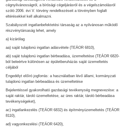
cégnyilvánosságról, a bírósági cégeljárásról és a végelszámolásról
szóló 2006. évi V. törvény rendelkezéseit a törvényben foglalt
eltérésekkel kell alkalmazni.
Szabályozott ingatlanbefektetési társaság az a nyilvánosan működő
részvénytársaság lehet, amely
a) kizárólag
aa) saját tulajdonú ingatlan adásvétele (TEÁOR 6810),
ab) saját tulajdonú ingatlan bérbeadása, üzemeltetése (TEÁOR 6820-
ból beleértve különösen az épületberuházás saját üzemeltetés
céljából
Engedélyt előíró jogforrás: a használatban lévő állami, kormányzati
tulajdonú ingatlan bérbeadása és üzemeltetése
Bejelentéssel gyakorolható gazdasági tevékenység megnevezése: a
saját raktár, tároló üzemeltetése, az üres raktár, tároló bérbeadása
tevékenységeket),
ac) ingatlankezelés (TEÁOR 6832) és építményüzemeltetés (TEÁOR
8110),
ad) vagyonkezelési (TEÁOR 6420),