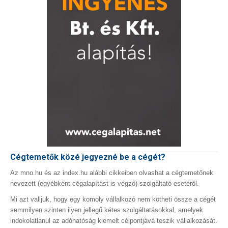
Cégtemetők közé jegyezné be a cégét?
Az mno.hu és az index.hu alábbi cikkeiben olvashat a cégtemetőnek
nevezett (egyébként cégalapítást is végző) szolgáltató esetéről.
Mi azt valljuk, hogy egy komoly vállalkozó nem kötheti össze a cégét
semmilyen szinten ilyen jellegű kétes szolgáltatásokkal, amelyek
indokolatlanul az adóhatóság kiemelt célpontjává teszik vállalkozását.