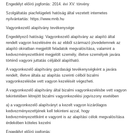
Engedélyt előíró jogforrás: 2014. évi XV. törvény
Szolgáltatás piacfelügeleti hatóság által vezetett internetes
nyilvántartás: https://www.mnb.hu
Vagyonkezelő alapítvány tevékenysége
Engedélyező hatóság: Vagyonkezelő alapítvány az alapító által
rendelt vagyon kezelésére és az ebből származó jövedelemnek az
alapító okiratban megjelölt feladatok megvalósítása, valamint a
kedvezményezettként megjelölt személy, illetve személyek javára
történő vagyoni juttatás céljából alapítható.
A vagyonkezelő alapítvány gazdasági tevékenységként a javára
rendelt, illetve általa az alapítás szerinti célból bizalmi
vagyonkezelésbe vett vagyon kezelését végezheti.
A vagyonkezelő alapítvány által bizalmi vagyonkezelésbe vett vagyon
tekintetében létrejött bizalmi vagyonkezelési jogviszony esetében
a) a vagyonkezelő alapítványt a kezelt vagyon kizárólagos
kedvezményezettjének kell tekinteni azzal, hogy
kedvezményezettként e vagyont is az alapítási célok megvalósítása
érdekében köteles kezelni
Engedélyt előíró jogforrás: