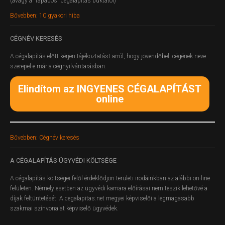
(avagy a "fapados" cégalapítás buktatói)
Bővebben: 10 gyakori hiba
CÉGNÉV
KERESÉS
A cégalapítás előtt kérjen tájékoztatást arról, hogy jövendőbeli cégének neve
szerepel-e már a cégnyilvántarásban.
Elindítom az INGYENES CÉGALAPÍTÁST
online
Bővebben: Cégnév keresés
A
CÉGALAPÍTÁS ÜGYVÉDI KÖLTSÉGE
A cégalapítás költségei felől érdeklődjön területi irodáinkban az alábbi on-line
felületen.
Némely esetben az ügyvédi kamara előírásai nem teszik lehetővé a
díjak feltüntetését. A cegalapitas.net megyei képviselői a legmagasabb
szakmai színvonalat képviselő ügyvédek.