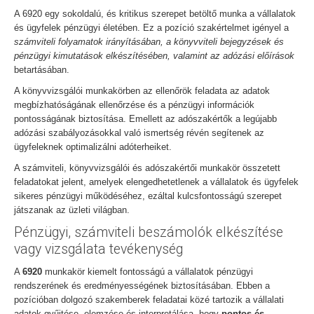
A 6920 egy sokoldalú, és kritikus szerepet betöltő munka a vállalatok
és ügyfelek pénzügyi életében. Ez a pozíció szakértelmet igényel a
számviteli folyamatok irányításában, a könyvviteli bejegyzések és
pénzügyi kimutatások elkészítésében, valamint az adózási előírások
betartásában.
A könyvvizsgálói munkakörben az ellenőrök feladata az adatok
megbízhatóságának ellenőrzése és a pénzügyi információk
pontosságának biztosítása. Emellett az adószakértők a legújabb
adózási szabályozásokkal való ismertség révén segítenek az
ügyfeleknek optimalizálni adóterheiket.
A számviteli, könyvvizsgálói és adószakértői munkakör összetett
feladatokat jelent, amelyek elengedhetetlenek a vállalatok és ügyfelek
sikeres pénzügyi működéséhez, ezáltal kulcsfontosságú szerepet
játszanak az üzleti világban.
Pénzügyi, számviteli beszámolók elkészítése
vagy vizsgálata tevékenység
A
6920
munkakör kiemelt fontosságú a vállalatok pénzügyi
rendszerének és eredményességének biztosításában. Ebben a
pozícióban dolgozó szakemberek feladatai közé tartozik a vállalati
adatok gyűjtése, elemzése és interpretálása, hogy
pontos és