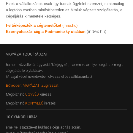
Ezek a vállalkozások csak így tudnak ügyfelet szerezni, szakmailag
a legtöbb esetben minősíthetetlen az általuk végzett szolgáltatás, a
cégeljárás kimenetele kétséges.
Feltérképezték a cégtemetőket
(mno.hu)
(index.hu)
Ezernyolcszáz cég a Podmaniczky utcában
VIGYÁZAT!
ZUGÍRÁSZAT
ha nem közvetlenül ügyvédet/közjegyzőt, hanem valamilyen céget bíz meg a
cégeljárás lefolytatásával.
(A saját védelme érdekében olvassa el összállításunkat)
Bővebben: VIGYÁZAT! Zugírászat
Megbízható
ÜGYVÉD
keresés
Megbízható
KÖNYVELŐ
keresés
10
GYAKORI HIBA!
amellyel százezreket bukhat a cégalapítás során.