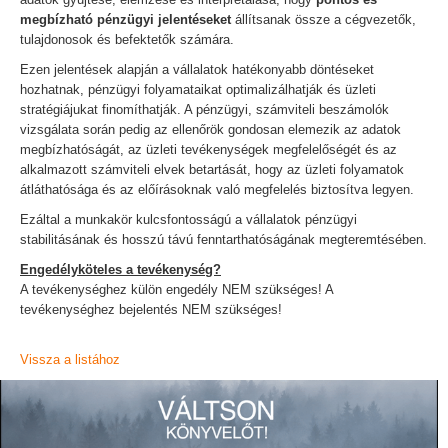
megbízható pénzügyi jelentéseket
állítsanak össze a cégvezetők,
tulajdonosok és befektetők számára.
Ezen jelentések alapján a vállalatok hatékonyabb döntéseket
hozhatnak, pénzügyi folyamataikat optimalizálhatják és üzleti
stratégiájukat finomíthatják. A pénzügyi, számviteli beszámolók
vizsgálata során pedig az ellenőrök gondosan elemezik az adatok
megbízhatóságát, az üzleti tevékenységek megfelelőségét és az
alkalmazott számviteli elvek betartását, hogy az üzleti folyamatok
átláthatósága és az előírásoknak való megfelelés biztosítva legyen.
Ezáltal a munkakör kulcsfontosságú a vállalatok pénzügyi
stabilitásának és hosszú távú fenntarthatóságának megteremtésében.
Engedélyköteles a tevékenység?
A tevékenységhez külön engedély NEM szükséges! A
tevékenységhez bejelentés NEM szükséges!
Vissza a listához