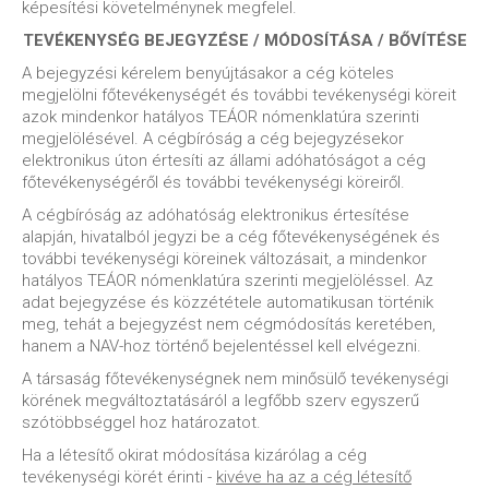
képesítési követelménynek megfelel.
TEVÉKENYSÉG BEJEGYZÉSE / MÓDOSÍTÁSA / BŐVÍTÉSE
A bejegyzési kérelem benyújtásakor a cég köteles
megjelölni főtevékenységét és további tevékenységi köreit
azok mindenkor hatályos TEÁOR nómenklatúra szerinti
megjelölésével. A cégbíróság a cég bejegyzésekor
elektronikus úton értesíti az állami adóhatóságot a cég
főtevékenységéről és további tevékenységi köreiről.
A cégbíróság az adóhatóság elektronikus értesítése
alapján, hivatalból jegyzi be a cég főtevékenységének és
további tevékenységi köreinek változásait, a mindenkor
hatályos TEÁOR nómenklatúra szerinti megjelöléssel. Az
adat bejegyzése és közzététele automatikusan történik
meg, tehát a bejegyzést nem cégmódosítás keretében,
hanem a NAV-hoz történő bejelentéssel kell elvégezni.
A társaság főtevékenységnek nem minősülő tevékenységi
körének megváltoztatásáról a legfőbb szerv egyszerű
szótöbbséggel hoz határozatot.
Ha a létesítő okirat módosítása kizárólag a cég
tevékenységi körét érinti -
kivéve ha az a cég létesítő