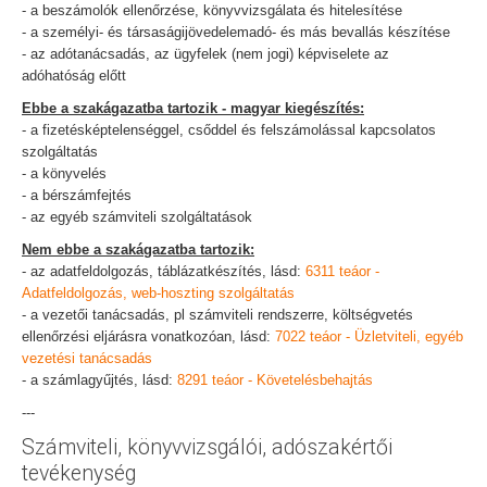
- a beszámolók ellenőrzése, könyvvizsgálata és hitelesítése
- a személyi- és társaságijövedelemadó- és más bevallás készítése
- az adótanácsadás, az ügyfelek (nem jogi) képviselete az
adóhatóság előtt
Ebbe a szakágazatba tartozik - magyar kiegészítés:
- a fizetésképtelenséggel, csőddel és felszámolással kapcsolatos
szolgáltatás
- a könyvelés
- a bérszámfejtés
- az egyéb számviteli szolgáltatások
Nem ebbe a szakágazatba tartozik:
- az adatfeldolgozás, táblázatkészítés, lásd:
6311 teáor -
Adatfeldolgozás, web-hoszting szolgáltatás
- a vezetői tanácsadás, pl számviteli rendszerre, költségvetés
ellenőrzési eljárásra vonatkozóan, lásd:
7022 teáor - Üzletviteli, egyéb
vezetési tanácsadás
- a számlagyűjtés, lásd:
8291 teáor - Követelésbehajtás
---
Számviteli, könyvvizsgálói, adószakértői
tevékenység