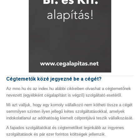
Cégtemetők közé jegyezné be a cégét?
Az mno.hu és az index.hu alábbi cikkeiben olvashat a cégtemetőnek
nevezett (egyébként cégalapítást is végző) szolgáltató esetéről.
Mi azt valljuk, hogy egy komoly vállalkozó nem kötheti össze a cégét
semmilyen szinten ilyen jellegű kétes szolgáltatásokkal, amelyek
indokolatlanul az adóhatóság kiemelt célpontjává teszik vállalkozását.
A fapados szolgáltatókat és cégtemetőket leginkább az ingyenes
szolgáltatások és pár ezer forintos költségek jellemzik.