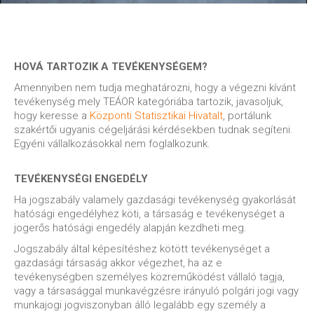
HOVÁ TARTOZIK A TEVÉKENYSÉGEM?
Amennyiben nem tudja meghatározni, hogy a végezni kívánt
tevékenység mely TEÁOR kategóriába tartozik, javasoljuk,
hogy keresse a
Központi Statisztikai Hivatalt
, portálunk
szakértői ugyanis cégeljárási kérdésekben tudnak segíteni.
Egyéni vállalkozásokkal nem foglalkozunk.
TEVÉKENYSÉGI ENGEDÉLY
Ha jogszabály valamely gazdasági tevékenység gyakorlását
hatósági engedélyhez köti, a társaság e tevékenységet a
jogerős hatósági engedély alapján kezdheti meg.
Jogszabály által képesítéshez kötött tevékenységet a
gazdasági társaság akkor végezhet, ha az e
tevékenységben személyes közreműködést vállaló tagja,
vagy a társasággal munkavégzésre irányuló polgári jogi vagy
munkajogi jogviszonyban álló legalább egy személy a