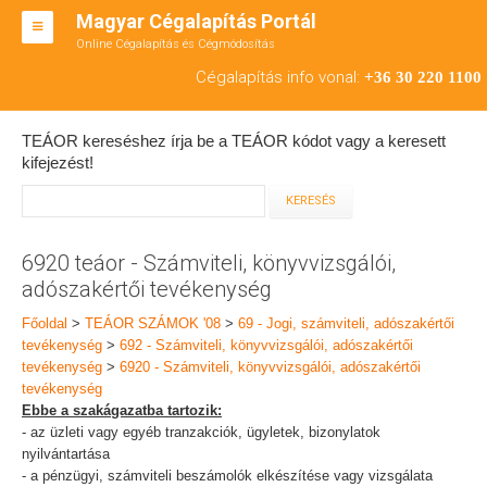
Magyar Cégalapítás Portál
Online Cégalapítás és Cégmódosítás
KFT ALAPÍTÁS
Cégalapítás info vonal:
+36 30 220 1100
BT ALAPÍTÁS
TEÁOR kereséshez írja be a TEÁOR kódot vagy a keresett
RT ALAPÍTÁS
kifejezést!
CÉGMÓDOSÍTÁS
ÁTALAKULÁS
6920 teáor - Számviteli, könyvvizsgálói,
adószakértői tevékenység
TEÁOR SZÁMOK '08
Főoldal
>
TEÁOR SZÁMOK '08
>
69 - Jogi, számviteli, adószakértői
ENGEDÉLYKÖTELES
tevékenység
>
692 - Számviteli, könyvvizsgálói, adószakértői
tevékenység
>
6920 - Számviteli, könyvvizsgálói, adószakértői
KAPCSOLAT
tevékenység
Ebbe a szakágazatba tartozik:
IRODÁK
- az üzleti vagy egyéb tranzakciók, ügyletek, bizonylatok
nyilvántartása
- a pénzügyi, számviteli beszámolók elkészítése vagy vizsgálata