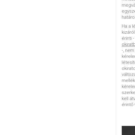
megvál
egysz
határo
Ha a l
kizáró
érinti 
okirat
-, nem
kérele
létesí
okirat
változ
mellék
kérel
szerke
kell á
érintő 