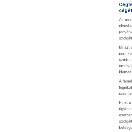
Cégte
cégé
Az mno.
olvasha
(egyébk
szolgál
Mi azt 
nem kö
szinten
amelyek
kiemelt
A fapad
leginká
ezer fo
Ezek a 
ügyfele
esetben
szolgál
kétség