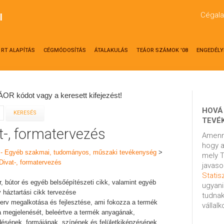
Cégala
l
RT ALAPÍTÁS
CÉGMÓDOSÍTÁS
ÁTALAKULÁS
TEÁOR SZÁMOK '08
ENGEDÉLY
OR kódot vagy a keresett kifejezést!
HOVÁ
TEVÉ
t-, formatervezés
Amenn
hogy a
 - Egyéb szakmai, tudományos, műszaki tevékenység
>
mely T
Divat-, formatervezés
javaso
Statisz
zer, bútor és egyéb belsőépítészeti cikk, valamint egyéb
ugyani
 háztartási cikk tervezése
tudnak
 terv megalkotása és fejlesztése, ami fokozza a termék
vállal
 a megjelenését, beleértve a termék anyagának,
ésének, formájának, színének és felületkiképzésének