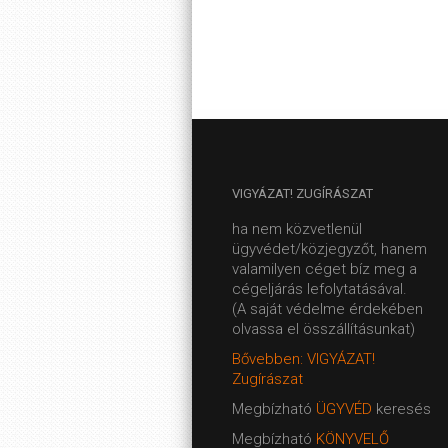
VIGYÁZAT!
ZUGÍRÁSZAT
ha nem közvetlenül
ügyvédet/közjegyzőt, hanem
valamilyen céget bíz meg a
cégeljárás lefolytatásával.
(A saját védelme érdekében
olvassa el összállításunkat)
Bővebben: VIGYÁZAT!
Zugírászat
Megbízható
ÜGYVÉD
keresés
Megbízható
KÖNYVELŐ