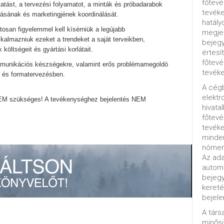
főtevé
atást, a tervezési folyamatot, a minták és próbadarabok
tevéke
rtásának és marketingjének koordinálását.
hatály
osan figyelemmel kell kísérniük a legújabb
megjel
alkalmazniuk ezeket a trendeket a saját terveikben,
bejegy
költségeit és gyártási korlátait.
értesí
főtevé
ommunikációs készségekre, valamint erős problémamegoldó
tevéke
 és formatervezésben.
A cég
elektr
EM szükséges! A tevékenységhez bejelentés NEM
hivata
főtev
tevéke
minde
nómenk
Az ada
automa
bejeg
kereté
bejele
A tár
minősü