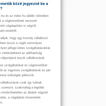
metők közé jegyezné be a
t?
hu és az index.hu alábbi cikkeiben
t a cégtemetőnek nevezett
ént cégalapítást is végző)
tató esetéről.
valljuk, hogy egy komoly vállalkozó
theti össze a cégét semmilyen
 ilyen jellegű kétes szolgáltatásokkal,
 indokolatlanul az adóhatóság
 célpontjává teszik vállalkozását.
os szolgáltatókat és cégtemetőket
bb az ingyenes szolgáltatások és pár
rintos költségek jellemzik.
vállalkozások csak így tudnak
t szerezni, szakmailag a legtöbb
 minősíthetetlen az általuk végzett
tatás, a cégeljárás kimenetele
es.