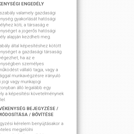
KENYSÉGI ENGEDÉLY
szabály valamely gazdasági
nység gyakorlását hatósági
lyhez köti, a társaság e
nységet a jogerős hatósági
ly alapján kezdheti meg.
bály által képesítéshez kötött
enységet a gazdasági társaság
végezhet, ha az e
enységben személyes
űködést vállaló tagja, vagy a
ággal munkavégzésre irányuló
i jogi vagy munkajogi
zonyban álló legalább egy
ly a képesítési követelménynek
el.
VÉKENYSÉG BEJEGYZÉSE /
MÓDOSÍTÁSA / BŐVÍTÉSE
gyzési kérelem benyújtásakor a
teles megjelölni