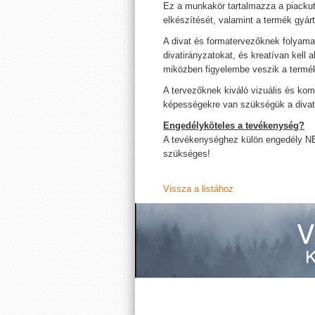
Ez a munkakör tartalmazza a piackut
elkészítését, valamint a termék gyá
A divat és formatervezőknek folyamat
divatirányzatokat, és kreatívan kell 
miközben figyelembe veszik a termék 
A tervezőknek kiváló vizuális és k
képességekre van szükségük a divat
Engedélyköteles a tevékenység?
A tevékenységhez külön engedély N
szükséges!
Vissza a listához