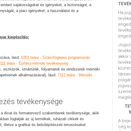
TEVÉ
emberi sajátosságokat és igényeket, a biztonságot, a
yságát, a piaci igényeket, a használatot és a
Ha jog
tevéke
engedé
tevéke
engedé
yar kiegészítés:
Jogsza
tevék
akkor 
ozása, lásd:
6201 teáor - Számítógépes programozás
tevék
111 teáor - Építészmérnöki tevékenység
közrem
k, eszközök, struktúrák, folyamatok és rendszerek mérnöki
társas
lapelveinek alkalmazásával), lásd:
7112 teáor - Mérnöki
polgár
jogvis
szemé
megfel
vezés tevékenysége
TE
 a divat és formatervező szakemberek tevékenysége, akik
ukban foglalják az új termékek, ruházati cikkek és
A beje
, illetve a grafikai és belsőépítészeti tervezéseket.
cég kö