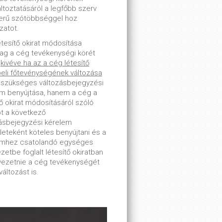
toztatásáról a legfőbb szerv
erű szótöbbséggel hoz
zatot.
étesítő okirat módosítása
lag a cég tevékenységi körét
-
kivéve ha az a cég létesítő
beli főtevénységének változása
 szükséges változásbejegyzési
m benyújtása, hanem a cég a
tő okirat módosításáról szóló
ot a következő
ásbejegyzési kérelem
leteként köteles benyújtani és a
emhez csatolandó egységes
zetbe foglalt létesítő okiratban
tvezetnie a cég tevékenységét
változást is.