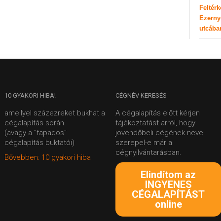
Feltér
Ezerny
utcába
10
GYAKORI HIBA!
CÉGNÉV
KERESÉS
amellyel százezreket bukhat a
A cégalapítás előtt kérjen
cégalapítás során.
tájékoztatást arról, hogy
(avagy a "fapados"
jövendőbeli cégének neve
cégalapítás buktatói)
szerepel-e már a
cégnyilvántarásban.
Bővebben: 10 gyakori hiba
Elindítom az
INGYENES
CÉGALAPÍTÁST
online