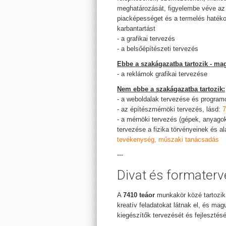
meghatározását, figyelembe véve az 
piacképességet és a termelés hatékon
karbantartást
- a grafikai tervezés
- a belsőépítészeti tervezés
Ebbe a szakágazatba tartozik - mag
- a reklámok grafikai tervezése
Nem ebbe a szakágazatba tartozik:
- a weboldalak tervezése és program
- az építészmérnöki tervezés, lásd:
7
- a mérnöki tervezés (gépek, anyago
tervezése a fizika törvényeinek és a
tevékenység, műszaki tanácsadás
---
Divat és formater
A
7410 teáor
munkakör közé tartozik
kreatív feladatokat látnak el, és mag
kiegészítők tervezését és fejlesztését