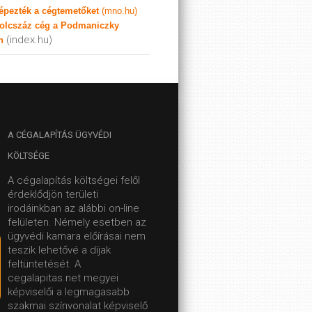
képezték a cégtemetőket
(mno.hu)
olcszáz cég a Podmaniczky
(index.hu)
n
A
CÉGALAPÍTÁS ÜGYVÉDI
KÖLTSÉGE
A cégalapítás költségei felől
érdeklődjön területi
irodáinkban az alábbi on-line
felületen.
Némely esetben az
ügyvédi kamara előírásai nem
teszik lehetővé a díjak
feltüntetését. A
cegalapitas.net megyei
képviselői a legmagasabb
szakmai színvonalat képviselő