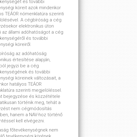
kenységét és további
nységi köreit azok mindenkor
os TEÁOR nómenklatúra szerinti
ölésével. A cégbíróság a cég
zésekor elektronikus úton
ti az állami adóhatóságot a cég
kenységéről és további
nységi köreiről.
bíróság az adóhatóság
onikus értesítése alapján,
lból jegyzi be a cég
ékenységének és további
nységi köreinek változásait, a
nkor hatályos TEÁOR
latúra szerinti megjelöléssel.
t bejegyzése és közzététele
tikusan történik meg, tehát a
yzést nem cégmódosítás
ben, hanem a NAV-hoz történő
ntéssel kell elvégezni.
saság főtevékenységnek nem
lő tevékenységi körének