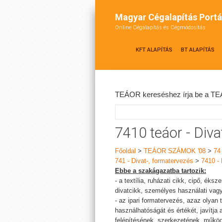
Magyar Cégalapítás Portá
Online Cégalapítás és Cégmódosítás
KFT ALAPÍTÁS
BT ALAPÍTÁS
TEÁOR kereséshez írja be a TEÁ
7410 teáor - Diva
Főoldal
>
TEÁOR SZÁMOK '08
>
74
741 - Divat-, formatervezés
>
7410 - 
Ebbe a szakágazatba tartozik:
- a textília, ruházati cikk, cipő, éks
divatcikk, személyes használati vagy
- az ipari formatervezés, azaz olyan
használhatóságát és értékét, javítja
felépítésének, szerkezetének, működ