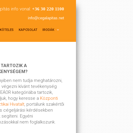
pítás info vonal:
+36 30 220 1100
info@cegalapitas.net
KÖTELES
KAPCSOLAT
IRODÁK
 TARTOZIK A
KENYSÉGEM?
yiben nem tudja meghatározni,
 végezni kívánt tevékenység
EÁOR kategóriába tartozik,
ljuk, hogy keresse a
Központi
tikai Hivatalt
, portálunk szakértői
s cégeljárási kérdésekben
 segíteni. Egyéni
kozásokkal nem foglalkozunk.