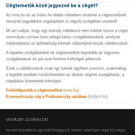
Cégtemetők közé jegyezné be a cégét?
Az mno.hu és az index.hu alábbi cikkeiben olvashat a cégtemetőnek
nevezett (egyébként cégalapítást is végző) szolgáltató esetéről.
Mi azt valljuk, hogy egy komoly vállalkozó nem kötheti össze a cégét
semmilyen szinten ilyen jellegű kétes szolgáltatásokkal, amelyek
indokolatlanul az adóhatóság kiemelt célpontjává teszik vállalkozását.
A fapados szolgáltatókat és cégtemetőket leginkább az ingyenes
szolgáltatások és pár ezer forintos költségek jellemzik.
Ezek a vállalkozások csak így tudnak ügyfelet szerezni, szakmailag
a legtöbb esetben minősíthetetlen az általuk végzett szolgáltatás, a
cégeljárás kimenetele kétséges.
Feltérképezték a cégtemetőket
(mno.hu)
(index.hu)
Ezernyolcszáz cég a Podmaniczky utcában
VIGYÁZAT!
ZUGÍRÁSZAT
ha nem közvetlenül ügyvédet/közjegyzőt, hanem valamilyen céget bíz meg a