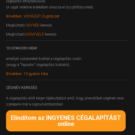
cégeljárás lefolytatásával.
(A saját védelme érdekében olvassa el összállításunkat)
Bővebben: VIGYÁZAT! Zugírászat
Megbízható
ÜGYVÉD
keresés
Megbízható
KÖNYVELŐ
keresés
10
GYAKORI HIBA!
amellyel százezreket bukhat a cégalapítás során.
(avagy a "fapados" cégalapítás buktatói)
Bővebben: 10 gyakori hiba
CÉGNÉV
KERESÉS
A cégalapítás előtt kérjen tájékoztatást arról, hogy jövendőbeli cégének neve
szerepel-e már a cégnyilvántarásban.
Elindítom az INGYENES CÉGALAPÍTÁST
online