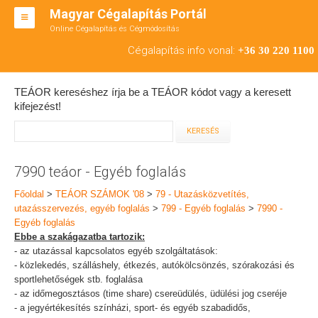
Magyar Cégalapítás Portál
Online Cégalapítás és Cégmódosítás
KFT ALAPÍTÁS
Cégalapítás info vonal:
+36 30 220 1100
BT ALAPÍTÁS
TEÁOR kereséshez írja be a TEÁOR kódot vagy a keresett
RT ALAPÍTÁS
kifejezést!
CÉGMÓDOSÍTÁS
ÁTALAKULÁS
7990 teáor - Egyéb foglalás
TEÁOR SZÁMOK '08
Főoldal
>
TEÁOR SZÁMOK '08
>
79 - Utazásközvetítés,
utazásszervezés, egyéb foglalás
>
799 - Egyéb foglalás
>
7990 -
ENGEDÉLYKÖTELES
Egyéb foglalás
Ebbe a szakágazatba tartozik:
KAPCSOLAT
- az utazással kapcsolatos egyéb szolgáltatások:
- közlekedés, szálláshely, étkezés, autókölcsönzés, szórakozási és
IRODÁK
sportlehetőségek stb. foglalása
- az időmegosztásos (time share) csereüdülés, üdülési jog cseréje
- a jegyértékesítés színházi, sport- és egyéb szabadidős,