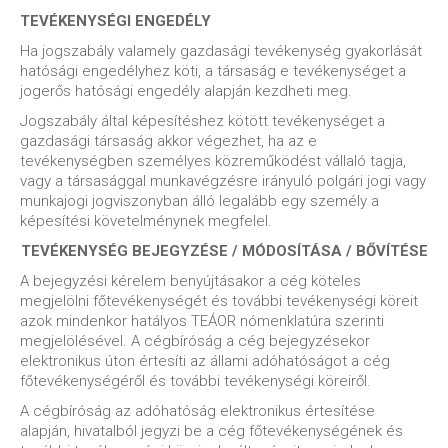
TEVÉKENYSÉGI ENGEDÉLY
Ha jogszabály valamely gazdasági tevékenység gyakorlását
hatósági engedélyhez köti, a társaság e tevékenységet a
jogerős hatósági engedély alapján kezdheti meg.
Jogszabály által képesítéshez kötött tevékenységet a
gazdasági társaság akkor végezhet, ha az e
tevékenységben személyes közreműködést vállaló tagja,
vagy a társasággal munkavégzésre irányuló polgári jogi vagy
munkajogi jogviszonyban álló legalább egy személy a
képesítési követelménynek megfelel.
TEVÉKENYSÉG BEJEGYZÉSE / MÓDOSÍTÁSA / BŐVÍTÉSE
A bejegyzési kérelem benyújtásakor a cég köteles
megjelölni főtevékenységét és további tevékenységi köreit
azok mindenkor hatályos TEÁOR nómenklatúra szerinti
megjelölésével. A cégbíróság a cég bejegyzésekor
elektronikus úton értesíti az állami adóhatóságot a cég
főtevékenységéről és további tevékenységi köreiről.
A cégbíróság az adóhatóság elektronikus értesítése
alapján, hivatalból jegyzi be a cég főtevékenységének és