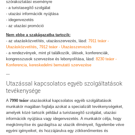
szórakoztatási eseményre
- a turistasegítő szolgálat
- utazási információk nyújtása
- idegenvezetés
- az utazási promóció
Nem ebbe a szakágazatba tartozik:
- az utazásközvetítés, utazásszervezés, lásd:
7911 teáor -
Utazásközvetítés
,
7912 teáor - Utazásszervezés
- a rendezvények, mint pl találkozók, ülések, konferenciák,
kongresszusok szervezése és lebonyolítása, lásd:
8230 teáor -
Konferencia, kereskedelmi bemutató szervezése
---
Utazással kapcsolatos egyéb szolgáltatások
tevékenysége
A
7990 teáor
utazásokkal kapcsolatos egyéb szolgáltatások
munkakör magában foglalja azokat a specializált tevékenységeket,
amelyek közé tartozik például a turistasegítő szolgálat, utazási
információk nyújtása vagy idegenvezetés. A munkakör célja, hogy
megkönnyítse és gazdagítsa az utazók élményeit, figyelembe véve
egyéni igényeiket, és hozzájárulva egy zökkenőmentes és