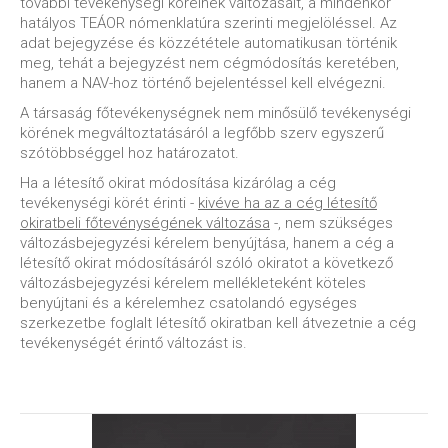
további tevékenységi köreinek változásait, a mindenkor
hatályos TEÁOR nómenklatúra szerinti megjelöléssel. Az
adat bejegyzése és közzététele automatikusan történik
meg, tehát a bejegyzést nem cégmódosítás keretében,
hanem a NAV-hoz történő bejelentéssel kell elvégezni.
A társaság főtevékenységnek nem minősülő tevékenységi
körének megváltoztatásáról a legfőbb szerv egyszerű
szótöbbséggel hoz határozatot.
Ha a létesítő okirat módosítása kizárólag a cég
tevékenységi körét érinti -
kivéve ha az a cég létesítő
okiratbeli főtevénységének változása
-, nem szükséges
változásbejegyzési kérelem benyújtása, hanem a cég a
létesítő okirat módosításáról szóló okiratot a következő
változásbejegyzési kérelem mellékleteként köteles
benyújtani és a kérelemhez csatolandó egységes
szerkezetbe foglalt létesítő okiratban kell átvezetnie a cég
tevékenységét érintő változást is.