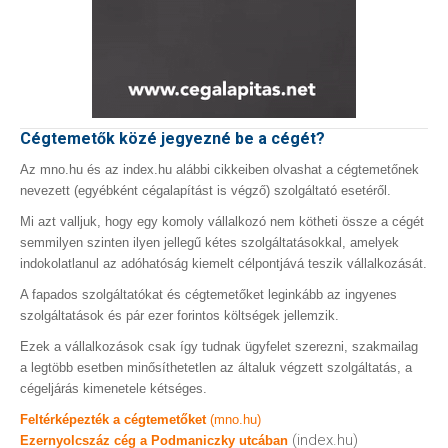
Cégtemetők közé jegyezné be a cégét?
Az mno.hu és az index.hu alábbi cikkeiben olvashat a cégtemetőnek
nevezett (egyébként cégalapítást is végző) szolgáltató esetéről.
Mi azt valljuk, hogy egy komoly vállalkozó nem kötheti össze a cégét
semmilyen szinten ilyen jellegű kétes szolgáltatásokkal, amelyek
indokolatlanul az adóhatóság kiemelt célpontjává teszik vállalkozását.
A fapados szolgáltatókat és cégtemetőket leginkább az ingyenes
szolgáltatások és pár ezer forintos költségek jellemzik.
Ezek a vállalkozások csak így tudnak ügyfelet szerezni, szakmailag
a legtöbb esetben minősíthetetlen az általuk végzett szolgáltatás, a
cégeljárás kimenetele kétséges.
Feltérképezték a cégtemetőket
(mno.hu)
(index.hu)
Ezernyolcszáz cég a Podmaniczky utcában