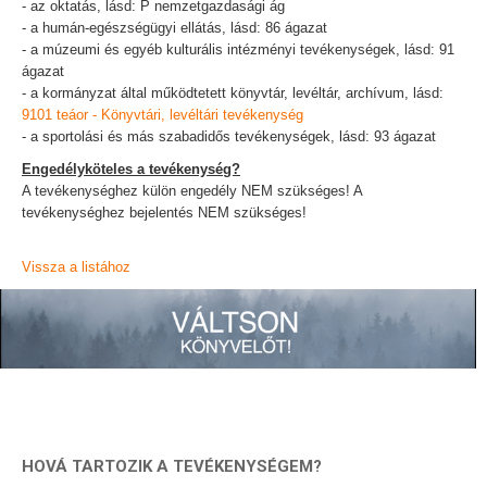
- az oktatás, lásd: P nemzetgazdasági ág
- a humán-egészségügyi ellátás, lásd: 86 ágazat
- a múzeumi és egyéb kulturális intézményi tevékenységek, lásd: 91
ágazat
- a kormányzat által működtetett könyvtár, levéltár, archívum, lásd:
9101 teáor - Könyvtári, levéltári tevékenység
- a sportolási és más szabadidős tevékenységek, lásd: 93 ágazat
Engedélyköteles a tevékenység?
A tevékenységhez külön engedély NEM szükséges! A
tevékenységhez bejelentés NEM szükséges!
Vissza a listához
HOVÁ TARTOZIK A TEVÉKENYSÉGEM?