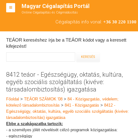
Magyar Cégalapítás Portál
Online Cégalapítás és Cégmódosítás
KFT ALAPÍTÁS
Cégalapítás info vonal:
+36 30 220 1100
BT ALAPÍTÁS
TEÁOR kereséshez írja be a TEÁOR kódot vagy a keresett
RT ALAPÍTÁS
kifejezést!
CÉGMÓDOSÍTÁS
ÁTALAKULÁS
8412 teáor - Egészségügy, oktatás, kultúra,
egyéb szociális szolgáltatás (kivéve:
TEÁOR SZÁMOK '08
társadalombiztosítás) igazgatása
ENGEDÉLYKÖTELES
Főoldal
>
TEÁOR SZÁMOK '08
>
84 - Közigazgatás, védelem;
kötelező társadalombiztosítás
>
841 - Közigazgatás
>
8412 -
KAPCSOLAT
Egészségügy, oktatás, kultúra, egyéb szociális szolgáltatás (kivéve:
társadalombiztosítás) igazgatása
IRODÁK
Ebbe a szakágazatba tartozik:
- a személyes jólét növelését célzó programok közigazgatása:
- egészségügy