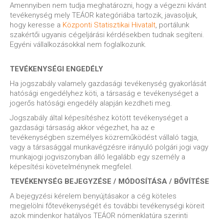
Amennyiben nem tudja meghatározni, hogy a végezni kívánt
tevékenység mely TEÁOR kategóriába tartozik, javasoljuk,
hogy keresse a
Központi Statisztikai Hivatalt
, portálunk
szakértői ugyanis cégeljárási kérdésekben tudnak segíteni.
Egyéni vállalkozásokkal nem foglalkozunk.
TEVÉKENYSÉGI ENGEDÉLY
Ha jogszabály valamely gazdasági tevékenység gyakorlását
hatósági engedélyhez köti, a társaság e tevékenységet a
jogerős hatósági engedély alapján kezdheti meg.
Jogszabály által képesítéshez kötött tevékenységet a
gazdasági társaság akkor végezhet, ha az e
tevékenységben személyes közreműködést vállaló tagja,
vagy a társasággal munkavégzésre irányuló polgári jogi vagy
munkajogi jogviszonyban álló legalább egy személy a
képesítési követelménynek megfelel.
TEVÉKENYSÉG BEJEGYZÉSE / MÓDOSÍTÁSA / BŐVÍTÉSE
A bejegyzési kérelem benyújtásakor a cég köteles
megjelölni főtevékenységét és további tevékenységi köreit
azok mindenkor hatályos TEÁOR nómenklatúra szerinti