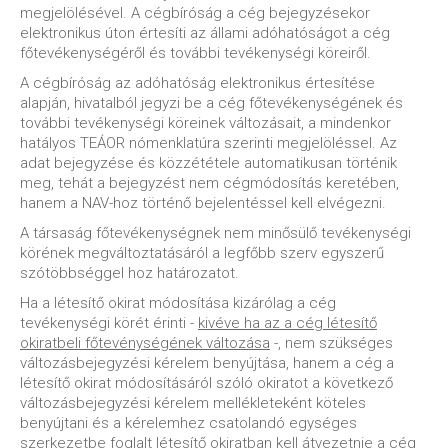
megjelölésével. A cégbíróság a cég bejegyzésekor
elektronikus úton értesíti az állami adóhatóságot a cég
főtevékenységéről és további tevékenységi köreiről.
A cégbíróság az adóhatóság elektronikus értesítése
alapján, hivatalból jegyzi be a cég főtevékenységének és
további tevékenységi köreinek változásait, a mindenkor
hatályos TEÁOR nómenklatúra szerinti megjelöléssel. Az
adat bejegyzése és közzététele automatikusan történik
meg, tehát a bejegyzést nem cégmódosítás keretében,
hanem a NAV-hoz történő bejelentéssel kell elvégezni.
A társaság főtevékenységnek nem minősülő tevékenységi
körének megváltoztatásáról a legfőbb szerv egyszerű
szótöbbséggel hoz határozatot.
Ha a létesítő okirat módosítása kizárólag a cég
tevékenységi körét érinti -
kivéve ha az a cég létesítő
okiratbeli főtevénységének változása
-, nem szükséges
változásbejegyzési kérelem benyújtása, hanem a cég a
létesítő okirat módosításáról szóló okiratot a következő
változásbejegyzési kérelem mellékleteként köteles
benyújtani és a kérelemhez csatolandó egységes
szerkezetbe foglalt létesítő okiratban kell átvezetnie a cég