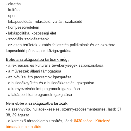
- oktatás
- kultúra
- sport
- kikapcsolódás, rekreáció, vallás, szabadidő
- környezetvédelem
- lakáspolitika, közösségi élet
- szociális szolgáltatások
- az ezen területek kutatás-fejlesztés politikáinak és az azokhoz
kapcsolódó pénzalapok közigazgatása
Ebbe a szakágazatba tartozik még:
- a rekreációs és kulturális tevékenységek szponzorálása
- a művészek állami támogatása
- az ivóvízellátó programok igazgatása
- a hulladékgyűjtés és a hulladékkezelés igazgatása
- a környezetvédelmi programok igazgatása
- a lakáspolitikai programok igazgatása
Nem ebbe a szakágazatba tartozik:
- a szennyvíz-, hulladékkezelés, szennyeződésmentesítés, lásd: 37,
38, 39 ágazat
- a kötelező társadalombiztosítás, lásd:
8430 teáor - Kötelező
társadalombiztosítás