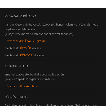
VIGYÁZAT!
ZUGÍRÁSZAT
ha nem közvetlenül ügyvédet/közjegyzőt, hanem valamilyen céget bíz meg a
cégeljárás lefolytatásával.
(A saját védelme érdekében olvassa el összállításunkat)
Bővebben: VIGYÁZAT! Zugírászat
Megbízható
ÜGYVÉD
keresés
Megbízható
KÖNYVELŐ
keresés
10
GYAKORI HIBA!
amellyel százezreket bukhat a cégalapítás során.
(avagy a "fapados" cégalapítás buktatói)
Bővebben: 10 gyakori hiba
CÉGNÉV
KERESÉS
A cégalapítás előtt kérjen tájékoztatást arról, hogy jövendőbeli cégének neve