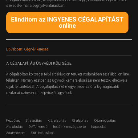
szerepel-e már a cégnyilvántarásban.
Elindítom az INGYENES CÉGALAPÍTÁST
online
Bővebben: Cégnév keresés
A
CÉGALAPÍTÁS ÜGYVÉDI KÖLTSÉGE
A cégalapítás költségei felől érdeklődjön területi irodáinkban az alábbi on-line
felületen.
Némely esetben az ügyvédi kamara előírásai nem teszik lehetővé a
díjak feltüntetését. A cegalapitas.net megyei képviselői a legmagasabb
szakmai színvonalat képviselő ügyvédek.
Kezdőlap
Bt alapítás
Kft. alapítás
Rt alapítás
Cégmódosítás
Átalakulás
ÖVTJ kereső
Irodáink országszerte
Kapcsolat
Adatvédelem
Süti beállítások