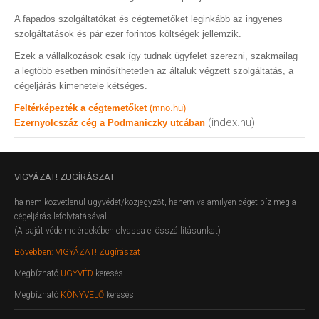
A fapados szolgáltatókat és cégtemetőket leginkább az ingyenes
szolgáltatások és pár ezer forintos költségek jellemzik.
Ezek a vállalkozások csak így tudnak ügyfelet szerezni, szakmailag
a legtöbb esetben minősíthetetlen az általuk végzett szolgáltatás, a
cégeljárás kimenetele kétséges.
Feltérképezték a cégtemetőket
(mno.hu)
(index.hu)
Ezernyolcszáz cég a Podmaniczky utcában
VIGYÁZAT!
ZUGÍRÁSZAT
ha nem közvetlenül ügyvédet/közjegyzőt, hanem valamilyen céget bíz meg a
cégeljárás lefolytatásával.
(A saját védelme érdekében olvassa el összállításunkat)
Bővebben: VIGYÁZAT! Zugírászat
Megbízható
ÜGYVÉD
keresés
Megbízható
KÖNYVELŐ
keresés