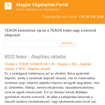
Magyar Cégalapítás Portál
Online Cégalapítás és Cégmódosítás
KFT ALAPÍTÁS
Cégalapítás info vonal:
+36 30 220 1100
BT ALAPÍTÁS
TEÁOR kereséshez írja be a TEÁOR kódot vagy a keresett
RT ALAPÍTÁS
kifejezést!
CÉGMÓDOSÍTÁS
ÁTALAKULÁS
8520 teáor - Alapfokú oktatás
TEÁOR SZÁMOK '08
Főoldal
>
TEÁOR SZÁMOK '08
>
85 - Oktatás
>
852 - Alapfokú
oktatás
>
8520 - Alapfokú oktatás
ENGEDÉLYKÖTELES
Ez a szakágazat tartalmazza azt az elméleti, illetve gyakorlati
képzést, amely a tanulónak alapvető olvasás, írás és matematikai
KAPCSOLAT
ismeretet nyújt, valamint alapfokú képzést ad egyéb tárgyakban, mint
pl. történelem, földrajz, természettudomány, társadalomtudomány,
IRODÁK
zene és egyéb művészetek. Ezt az oktatási formát általában
gyermekek részére szervezik, de ebbe a kategóriába tartoznak a
hasonló tartalmú iskolarendszerű, vagy iskolarendszeren kívüli írás-