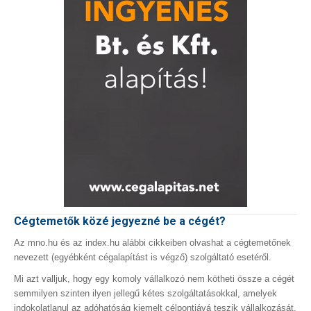
Cégtemetők közé jegyezné be a cégét?
Az mno.hu és az index.hu alábbi cikkeiben olvashat a cégtemetőnek
nevezett (egyébként cégalapítást is végző) szolgáltató esetéről.
Mi azt valljuk, hogy egy komoly vállalkozó nem kötheti össze a cégét
semmilyen szinten ilyen jellegű kétes szolgáltatásokkal, amelyek
indokolatlanul az adóhatóság kiemelt célpontjává teszik vállalkozását.