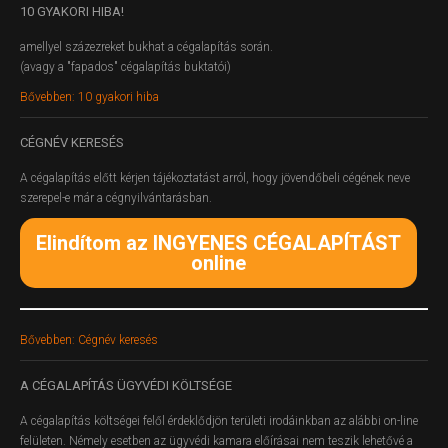
10
GYAKORI HIBA!
amellyel százezreket bukhat a cégalapítás során.
(avagy a "fapados" cégalapítás buktatói)
Bővebben: 10 gyakori hiba
CÉGNÉV
KERESÉS
A cégalapítás előtt kérjen tájékoztatást arról, hogy jövendőbeli cégének neve
szerepel-e már a cégnyilvántarásban.
Elindítom az INGYENES CÉGALAPÍTÁST
online
Bővebben: Cégnév keresés
A
CÉGALAPÍTÁS ÜGYVÉDI KÖLTSÉGE
A cégalapítás költségei felől érdeklődjön területi irodáinkban az alábbi on-line
felületen.
Némely esetben az ügyvédi kamara előírásai nem teszik lehetővé a