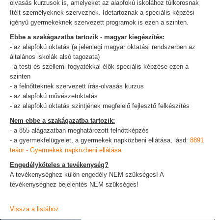
olvasás kurzusok is, amelyeket az alapfokú iskolához túlkorosnak
ítélt személyeknek szerveznek. Idetartoznak a speciális képzési
igényű gyermekeknek szervezett programok is ezen a szinten.
Ebbe a szakágazatba tartozik - magyar kiegészítés:
- az alapfokú oktatás (a jelenlegi magyar oktatási rendszerben az
általános iskolák alsó tagozata)
- a testi és szellemi fogyatékkal élők speciális képzése ezen a
szinten
- a felnőtteknek szervezett írás-olvasás kurzus
- az alapfokú művészetoktatás
- az alapfokú oktatás szintjének megfelelő fejlesztő felkészítés
Nem ebbe a szakágazatba tartozik:
- a 855 alágazatban meghatározott felnőttképzés
- a gyermekfelügyelet, a gyermekek napközbeni ellátása, lásd:
8891
teáor - Gyermekek napközbeni ellátása
Engedélyköteles a tevékenység?
A tevékenységhez külön engedély NEM szükséges! A
tevékenységhez bejelentés NEM szükséges!
Vissza a listához