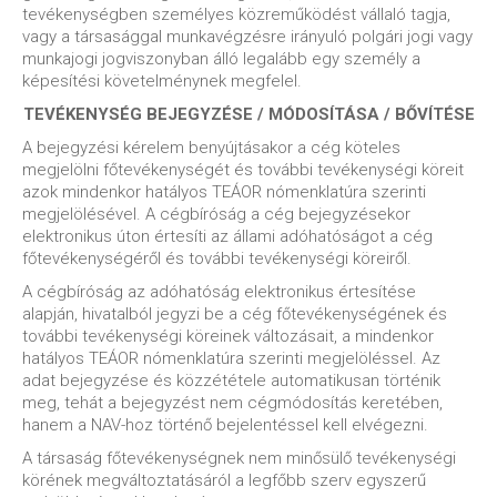
tevékenységben személyes közreműködést vállaló tagja,
vagy a társasággal munkavégzésre irányuló polgári jogi vagy
munkajogi jogviszonyban álló legalább egy személy a
képesítési követelménynek megfelel.
TEVÉKENYSÉG BEJEGYZÉSE / MÓDOSÍTÁSA / BŐVÍTÉSE
A bejegyzési kérelem benyújtásakor a cég köteles
megjelölni főtevékenységét és további tevékenységi köreit
azok mindenkor hatályos TEÁOR nómenklatúra szerinti
megjelölésével. A cégbíróság a cég bejegyzésekor
elektronikus úton értesíti az állami adóhatóságot a cég
főtevékenységéről és további tevékenységi köreiről.
A cégbíróság az adóhatóság elektronikus értesítése
alapján, hivatalból jegyzi be a cég főtevékenységének és
további tevékenységi köreinek változásait, a mindenkor
hatályos TEÁOR nómenklatúra szerinti megjelöléssel. Az
adat bejegyzése és közzététele automatikusan történik
meg, tehát a bejegyzést nem cégmódosítás keretében,
hanem a NAV-hoz történő bejelentéssel kell elvégezni.
A társaság főtevékenységnek nem minősülő tevékenységi
körének megváltoztatásáról a legfőbb szerv egyszerű