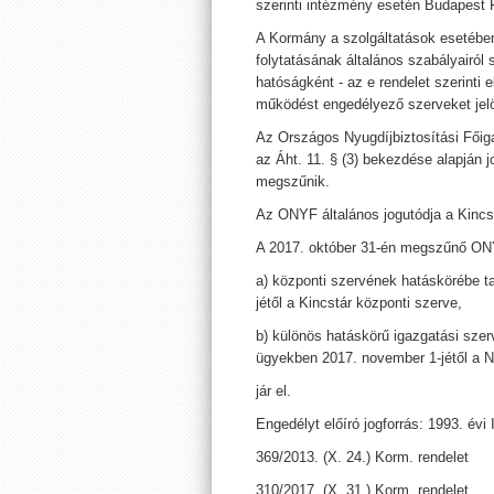
szerinti intézmény esetén Budapest F
A Kormány a szolgáltatások esetébe
folytatásának általános szabályairól s
hatóságként - az e rendelet szerinti 
működést engedélyező szerveket jelöl
Az Országos Nyugdíjbiztosítási Főig
az Áht. 11. § (3) bekezdése alapján j
megszűnik.
Az ONYF általános jogutódja a Kincst
A 2017. október 31-én megszűnő O
a) központi szervének hatáskörébe t
jétől a Kincstár központi szerve,
b) különös hatáskörű igazgatási szer
ügyekben 2017. november 1-jétől a N
jár el.
Engedélyt előíró jogforrás: 1993. évi I
369/2013. (X. 24.) Korm. rendelet
310/2017. (X. 31.) Korm. rendelet