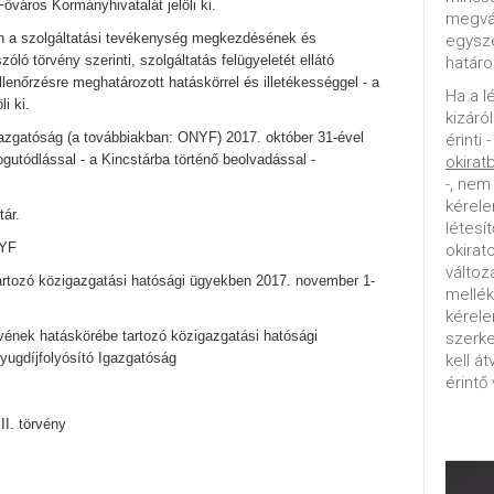
őváros Kormányhivatalát jelöli ki.
megvál
n a szolgáltatási tevékenység megkezdésének és
egysz
zóló törvény szerinti, szolgáltatás felügyeletét ellátó
határo
ellenőrzésre meghatározott hatáskörrel és illetékességgel - a
Ha a l
i ki.
kizáró
azgatóság (a továbbiakban: ONYF) 2017. október 31-ével
érinti 
ogutódlással - a Kincstárba történő beolvadással -
okirat
-, nem
kérele
ár.
létesí
NYF
okirat
változ
artozó közigazgatási hatósági ügyekben 2017. november 1-
mellék
kérel
vének hatáskörébe tartozó közigazgatási hatósági
szerke
yugdíjfolyósító Igazgatóság
kell á
érintő 
II. törvény