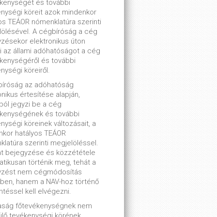
kenységét és további
nységi köreit azok mindenkor
os TEÁOR nómenklatúra szerinti
ölésével. A cégbíróság a cég
zésekor elektronikus úton
ti az állami adóhatóságot a cég
kenységéről és további
nységi köreiről.
bíróság az adóhatóság
onikus értesítése alapján,
lból jegyzi be a cég
ékenységének és további
nységi köreinek változásait, a
nkor hatályos TEÁOR
latúra szerinti megjelöléssel.
t bejegyzése és közzététele
tikusan történik meg, tehát a
yzést nem cégmódosítás
ben, hanem a NAV-hoz történő
ntéssel kell elvégezni.
saság főtevékenységnek nem
lő tevékenységi körének