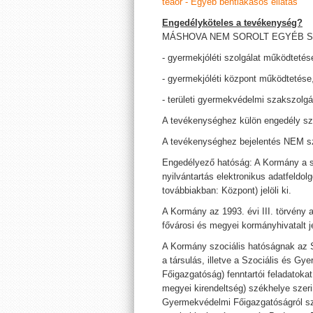
teáor - Egyéb bentlakásos ellátás
Engedélyköteles a tevékenység?
MÁSHOVA NEM SOROLT EGYÉB SZ
- gyermekjóléti szolgálat működtetés
- gyermekjóléti központ működtetése
- területi gyermekvédelmi szakszolgá
A tevékenységhez külön engedély s
A tevékenységhez bejelentés NEM s
Engedélyező hatóság: A Kormány a szo
nyilvántartás elektronikus adatfeldo
továbbiakban: Központ) jelöli ki.
A Kormány az 1993. évi III. törvén
fővárosi és megyei kormányhivatalt jel
A Kormány szociális hatóságnak az S
a társulás, illetve a Szociális és G
Főigazgatóság) fenntartói feladatokat
megyei kirendeltség) székhelye szerin
Gyermekvédelmi Főigazgatóságról szól