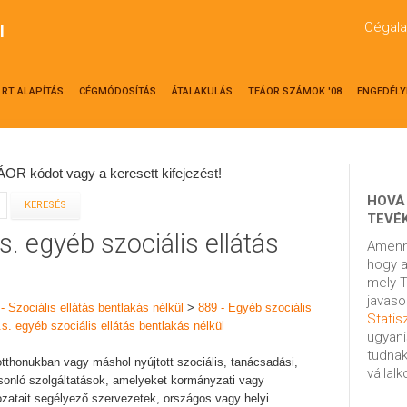
Cégala
l
RT ALAPÍTÁS
CÉGMÓDOSÍTÁS
ÁTALAKULÁS
TEÁOR SZÁMOK '08
ENGEDÉLY
OR kódot vagy a keresett kifejezést!
HOVÁ
TEVÉ
s. egyéb szociális ellátás
Amenn
hogy a
mely T
javaso
- Szociális ellátás bentlakás nélkül
>
889 - Egyéb szociális
Statisz
s. egyéb szociális ellátás bentlakás nélkül
ugyani
tudnak
tthonukban vagy máshol nyújtott szociális, tanácsadási,
vállal
asonló szolgáltatások, amelyeket kormányzati vagy
zatait segélyező szervezetek, országos vagy helyi