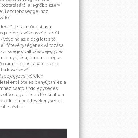
toztatásáról a legfőbb szerv
erű szótöbbséggel hoz
zatot.
étesítő okirat módosítása
lag a cég tevékenységi körét
-
kivéve ha az a cég létesítő
beli főtevénységének változása
 szükséges változásbejegyzési
m benyújtása, hanem a cég a
tő okirat módosításáról szóló
ot a következő
ásbejegyzési kérelem
leteként köteles benyújtani és a
emhez csatolandó egységes
zetbe foglalt létesítő okiratban
tvezetnie a cég tevékenységét
változást is.