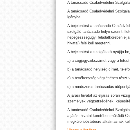
A tanácsadó Családvédelmi Szolgálat 
A tanácsadó Családvédelmi Szolgálat 
igénybe.
A bejelentést a tanácsadó Családvéde
szolgáló tanácsadó helye szerint ill
népegészségügyi feladatkörében eljáró 
hivatal) felé kell megtenni.
A bejelentést a szolgáltató nyújtja be,
a) a cégjegyzékszámot vagy a létesí
b) a tanácsadó helyiség címét, telef
c) a tevékenység végzésében részt v
d) a rendszeres tanácsadás időpontját
A járási hivatal az eljárás során vi
személyek végzettségének, képesíté
A tanácsadó Családvédelmi Szolgálat
a járási hivatal keretében működő Cs
megkülönböztetésre alkalmasnak kell