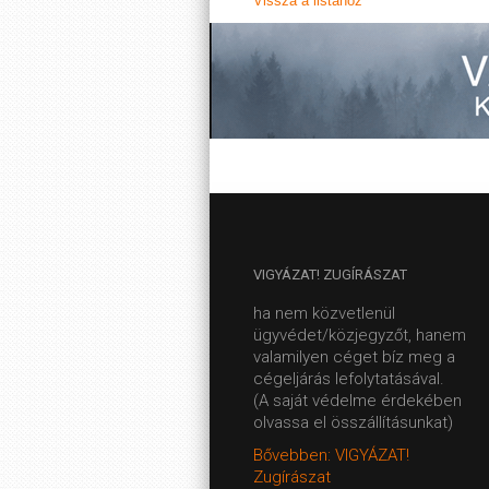
Vissza a listához
VIGYÁZAT!
ZUGÍRÁSZAT
ha nem közvetlenül
ügyvédet/közjegyzőt, hanem
valamilyen céget bíz meg a
cégeljárás lefolytatásával.
(A saját védelme érdekében
olvassa el összállításunkat)
Bővebben: VIGYÁZAT!
Zugírászat