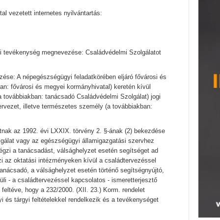
tal vezetett internetes nyilvántartás:
gi tevékenység megnevezése: Családvédelmi Szolgálatot
ése: A népegészségügyi feladatkörében eljáró fővárosi és
an: fővárosi és megyei kormányhivatal) keretén kívül
 továbbiakban: tanácsadó Családvédelmi Szolgálat) jogi
ervezet, illetve természetes személy (a továbbiakban:
nak az 1992. évi LXXIX. törvény 2. §-ának (2) bekezdése
olgálat vagy az egészségügyi államigazgatási szervhez
végzi a tanácsadást, válsághelyzet esetén segítséget ad
i az oktatási intézményeken kívül a családtervezéssel
tanácsadó, a válsághelyzet esetén történő segítségnyújtó,
üli - a családtervezéssel kapcsolatos - ismeretterjesztő
 feltéve, hogy a 232/2000. (XII. 23.) Korm. rendelet
 és tárgyi feltételekkel rendelkezik és a tevékenységet