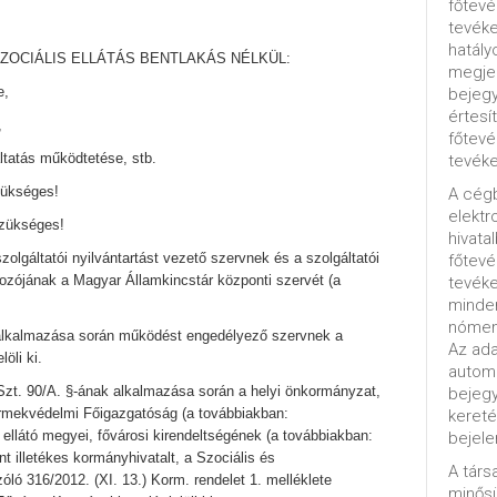
főtevé
tevéke
hatály
OCIÁLIS ELLÁTÁS BENTLAKÁS NÉLKÜL:
megjel
e,
bejegy
értesí
,
főtevé
ltatás működtetése, stb.
tevéke
zükséges!
A cég
elektr
zükséges!
hivata
lgáltatói nyilvántartást vezető szervnek és a szolgáltatói
főtev
lgozójának a Magyar Államkincstár központi szervét (a
tevéke
minde
nómenk
y alkalmazása során működést engedélyező szervnek a
Az ada
öli ki.
automa
zt. 90/A. §-ának alkalmazása során a helyi önkormányzat,
bejeg
yermekvédelmi Főigazgatóság (a továbbiakban:
kereté
 ellátó megyei, fővárosi kirendeltségének (a továbbiakban:
bejele
t illetékes kormányhivatalt, a Szociális és
A tár
ó 316/2012. (XI. 13.) Korm. rendelet 1. melléklete
minősü