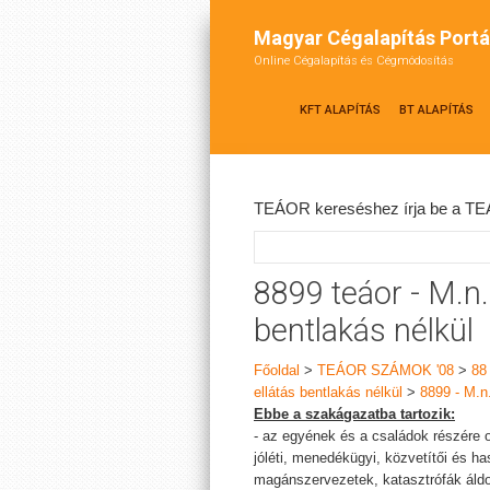
Magyar Cégalapítás Portá
Online Cégalapítás és Cégmódosítás
KFT ALAPÍTÁS
BT ALAPÍTÁS
TEÁOR kereséshez írja be a TEÁ
8899 teáor - M.n.
bentlakás nélkül
Főoldal
>
TEÁOR SZÁMOK '08
>
88 
ellátás bentlakás nélkül
>
8899 - M.n.
Ebbe a szakágazatba tartozik:
- az egyének és a családok részére o
jóléti, menedékügyi, közvetítői és h
magánszervezetek, katasztrófák áldo