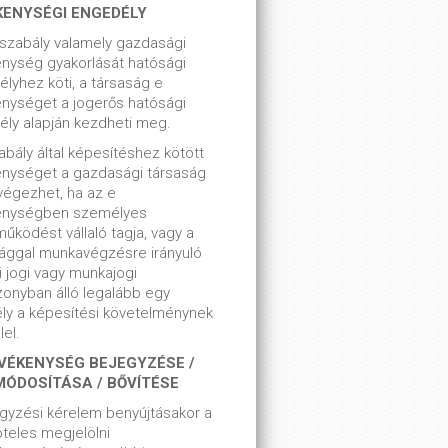
KENYSÉGI ENGEDÉLY
szabály valamely gazdasági
nység gyakorlását hatósági
lyhez köti, a társaság e
nységet a jogerős hatósági
ly alapján kezdheti meg.
bály által képesítéshez kötött
enységet a gazdasági társaság
végezhet, ha az e
enységben személyes
űködést vállaló tagja, vagy a
ággal munkavégzésre irányuló
i jogi vagy munkajogi
zonyban álló legalább egy
ly a képesítési követelménynek
el.
VÉKENYSÉG BEJEGYZÉSE /
MÓDOSÍTÁSA / BŐVÍTÉSE
gyzési kérelem benyújtásakor a
teles megjelölni