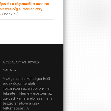
képezték a cégtemetőket
(mno.hu)
olcszáz cég a Podmaniczky
(index.hu)
n
A
CÉGALAPÍTÁS ÜGYVÉDI
KÖLTSÉGE
A cégalapítás költségei felől
érdeklődjön területi
irodáinkban az alábbi on-line
felületen.
Némely esetben az
ügyvédi kamara előírásai nem
teszik lehetővé a díjak
feltüntetését. A