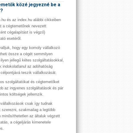
metők közé jegyezné be a
t?
hu és az index.hu alábbi cikkeiben
t a cégtemetőnek nevezett
ént cégalapítást is végző)
tató esetéről.
valljuk, hogy egy komoly vállalkozó
theti össze a cégét semmilyen
 ilyen jellegű kétes szolgáltatásokkal,
 indokolatlanul az adóhatóság
 célpontjává teszik vállalkozását.
os szolgáltatókat és cégtemetőket
bb az ingyenes szolgáltatások és pár
rintos költségek jellemzik.
vállalkozások csak így tudnak
t szerezni, szakmailag a legtöbb
 minősíthetetlen az általuk végzett
tatás, a cégeljárás kimenetele
es.