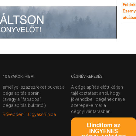
Feltér
Ezerny
utcába
10
GYAKORI HIBA!
CÉGNÉV
KERESÉS
amellyel százezreket bukhat a
A cégalapítás előtt kérjen
cégalapítás során.
tájékoztatást arról, hogy
(avagy a "fapados"
jövendőbeli cégének neve
cégalapítás buktatói)
szerepel-e már a
cégnyilvántarásban.
Bővebben: 10 gyakori hiba
Elindítom az
INGYENES