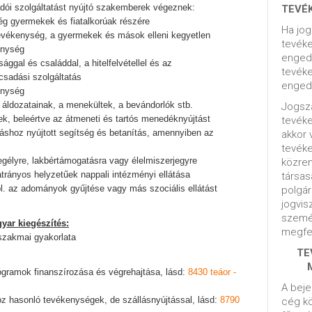
dói szolgáltatást nyújtó szakemberek végeznek:
TEVÉ
ség gyermekek és fiatalkorúak részére
Ha jog
evékenység, a gyermekek és mások elleni kegyetlen
tevéke
enység
engedé
ággal és családdal, a hitelfelvétellel és az
tevéke
sadási szolgáltatás
engedé
enység
 áldozatainak, a menekültek, a bevándorlók stb.
Jogsza
k, beleértve az átmeneti és tartós menedéknyújtást
tevék
áshoz nyújtott segítség és betanítás, amennyiben az
akkor 
tevék
segélyre, lakbértámogatásra vagy élelmiszerjegyre
közrem
átrányos helyzetűek nappali intézményi ellátása
társas
l. az adományok gyűjtése vagy más szociális ellátást
polgár
jogvis
szemé
yar kiegészítés:
megfel
szakmai gyakorlata
TE
rogramok finanszírozása és végrehajtása, lásd:
8430 teáor -
A beje
oz hasonló tevékenységek, de szállásnyújtással, lásd:
8790
cég kö