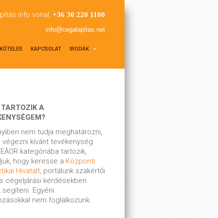
pítás info vonal:
+36 30 220 1100
info@cegalapitas.net
KÖTELES
KAPCSOLAT
IRODÁK
 TARTOZIK A
KENYSÉGEM?
yiben nem tudja meghatározni,
 végezni kívánt tevékenység
EÁOR kategóriába tartozik,
ljuk, hogy keresse a
Központi
tikai Hivatalt
, portálunk szakértői
s cégeljárási kérdésekben
 segíteni. Egyéni
kozásokkal nem foglalkozunk.