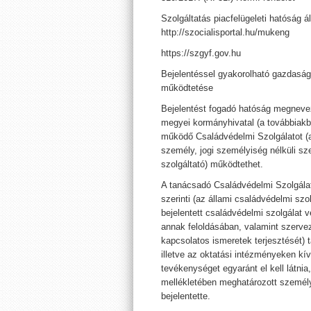
Szolgáltatás piacfelügeleti hatóság ál
http://szocialisportal.hu/mukeng
https://szgyf.gov.hu
Bejelentéssel gyakorolható gazdasá
működtetése
Bejelentést fogadó hatóság megnevez
megyei kormányhivatal (a továbbiakb
működő Családvédelmi Szolgálatot (a
személy, jogi személyiség nélküli sz
szolgáltató) működtethet.
A tanácsadó Családvédelmi Szolgálat
szerinti (az állami családvédelmi sz
bejelentett családvédelmi szolgálat 
annak feloldásában, valamint szervez
kapcsolatos ismeretek terjesztését) 
illetve az oktatási intézményeken kív
tevékenységet egyaránt el kell látnia,
mellékletében meghatározott személyi
bejelentette.