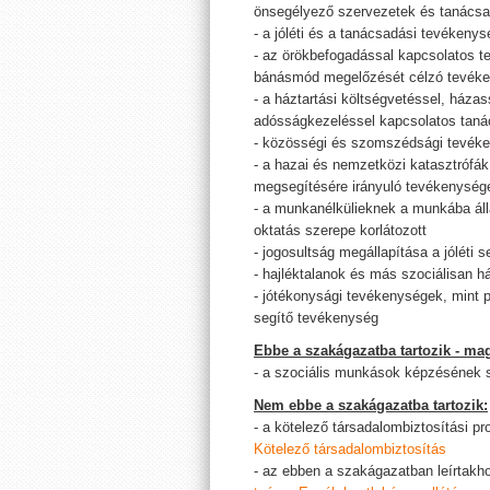
önsegélyező szervezetek és tanácsa
- a jóléti és a tanácsadási tevékeny
- az örökbefogadással kapcsolatos t
bánásmód megelőzését célzó tevék
- a háztartási költségvetéssel, házass
adósságkezeléssel kapcsolatos tanác
- közösségi és szomszédsági tevék
- a hazai és nemzetközi katasztrófák
megsegítésére irányuló tevékenysége
- a munkanélkülieknek a munkába áll
oktatás szerepe korlátozott
- jogosultság megállapítása a jóléti 
- hajléktalanok és más szociálisan h
- jótékonysági tevékenységek, mint p
segítő tevékenység
Ebbe a szakágazatba tartozik - mag
- a szociális munkások képzésének 
Nem ebbe a szakágazatba tartozik:
- a kötelező társadalombiztosítási p
Kötelező társadalombiztosítás
- az ebben a szakágazatban leírtakh