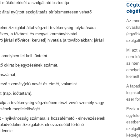
működtetését a szolgáltató biztosítja.
Cégte
cégé
által nyújtott szolgáltatás térítésmentesen vehető
Az mno.
olvasha
lmi Szolgálat által végzett tevékenység folytatására
(egyébk
etékes, a fővárosi és megyei kormányhivatal
járási (fővárosi kerületi) hivatala (a továbbiakban: járási
szolgál
Mi azt 
 amelyben fel kell tüntetni:
nem kö
szinten
tő okirat bejegyzésének számát,
amelyek
onszámát,
kiemelt
evő személy(ek) nevét és címét, valamint
A fapad
leginká
 (nap, időtartam).
ezer fo
zsgálja a tevékenység végzésében részt vevő személy vagy
Ezek a 
sének megfelelőségét.
ügyfele
 - nyilvánosság számára is hozzáférhető - elnevezésének
esetben
aládvédelmi Szolgálatok elnevezésétől történő
szolgál
 lennie.
kétség