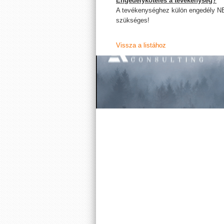
Engedélyköteles a tevékenység?
A tevékenységhez külön engedély N
szükséges!
Vissza a listához