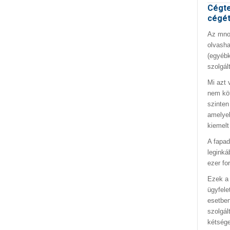
Cégte
cégé
Az mno.
olvasha
(egyébk
szolgál
Mi azt 
nem kö
szinten
amelyek
kiemelt
A fapad
leginká
ezer fo
Ezek a 
ügyfele
esetben
szolgál
kétség