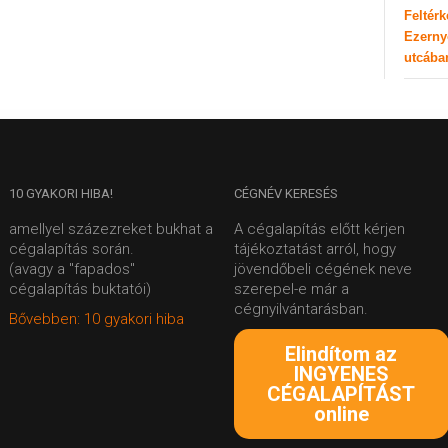
Feltér
Ezerny
utcába
10
GYAKORI HIBA!
CÉGNÉV
KERESÉS
amellyel százezreket bukhat a
A cégalapítás előtt kérjen
cégalapítás során.
tájékoztatást arról, hogy
(avagy a "fapados"
jövendőbeli cégének neve
cégalapítás buktatói)
szerepel-e már a
cégnyilvántarásban.
Bővebben: 10 gyakori hiba
Elindítom az
INGYENES
CÉGALAPÍTÁST
online