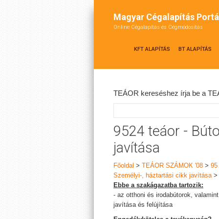
Magyar Cégalapítás Portá
Online Cégalapítás és Cégmódosítás
KFT ALAPÍTÁS
BT ALAPÍTÁS
TEÁOR kereséshez írja be a TEÁ
9524 teáor - Búto
javítása
Főoldal
>
TEÁOR SZÁMOK '08
>
95
Személyi-, háztartási cikk javítása
Ebbe a szakágazatba tartozik:
- az otthoni és irodabútorok, valamin
javítása és felújítása