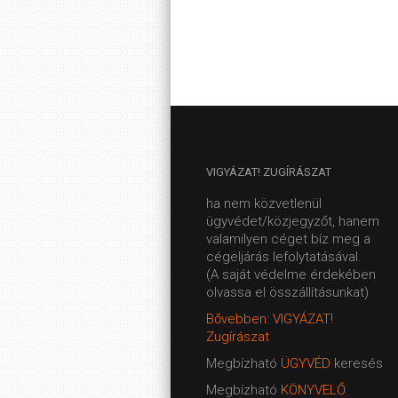
VIGYÁZAT!
ZUGÍRÁSZAT
ha nem közvetlenül
ügyvédet/közjegyzőt, hanem
valamilyen céget bíz meg a
cégeljárás lefolytatásával.
(A saját védelme érdekében
olvassa el összállításunkat)
Bővebben: VIGYÁZAT!
Zugírászat
Megbízható
ÜGYVÉD
keresés
Megbízható
KÖNYVELŐ