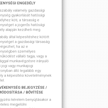
KENYSÉGI ENGEDÉLY
szabály valamely gazdasági
nység gyakorlását hatósági
lyhez köti, a társaság e
nységet a jogerős hatósági
ly alapján kezdheti meg.
bály által képesítéshez kötött
enységet a gazdasági társaság
végezhet, ha az e
enységben személyes
űködést vállaló tagja, vagy a
ággal munkavégzésre irányuló
i jogi vagy munkajogi
zonyban álló legalább egy
ly a képesítési követelménynek
el.
VÉKENYSÉG BEJEGYZÉSE /
MÓDOSÍTÁSA / BŐVÍTÉSE
gyzési kérelem benyújtásakor a
teles megjelölni