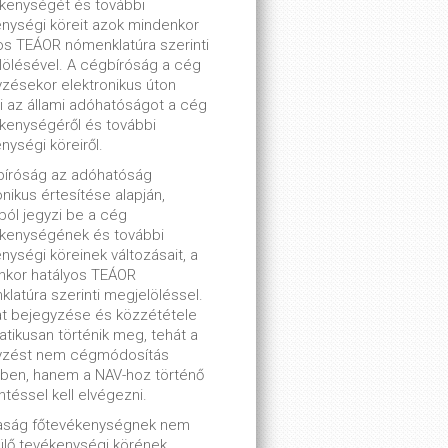
kenységét és további
nységi köreit azok mindenkor
os TEÁOR nómenklatúra szerinti
ölésével. A cégbíróság a cég
zésekor elektronikus úton
ti az állami adóhatóságot a cég
kenységéről és további
nységi köreiről.
bíróság az adóhatóság
onikus értesítése alapján,
lból jegyzi be a cég
ékenységének és további
nységi köreinek változásait, a
nkor hatályos TEÁOR
latúra szerinti megjelöléssel.
t bejegyzése és közzététele
tikusan történik meg, tehát a
yzést nem cégmódosítás
ben, hanem a NAV-hoz történő
ntéssel kell elvégezni.
saság főtevékenységnek nem
lő tevékenységi körének