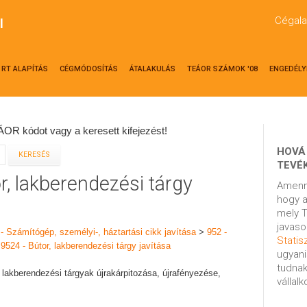
Cégala
l
RT ALAPÍTÁS
CÉGMÓDOSÍTÁS
ÁTALAKULÁS
TEÁOR SZÁMOK '08
ENGEDÉLY
OR kódot vagy a keresett kifejezést!
HOVÁ
TEVÉ
r, lakberendezési tárgy
Amenn
hogy a
mely T
javaso
 - Számítógép, személyi-, háztartási cikk javítása
>
952 -
Statisz
>
9524 - Bútor, lakberendezési tárgy javítása
ugyani
tudnak
t lakberendezési tárgyak újrakárpitozása, újrafényezése,
vállal