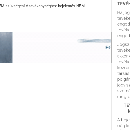
TEVÉ
EM szükséges! A tevékenységhez bejelentés NEM
Ha jog
tevéke
engedé
tevéke
engedé
Jogsza
tevék
akkor 
tevék
közrem
társas
polgár
jogvis
szemé
megfel
TE
A beje
cég kö