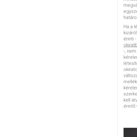
megvál
egysz
határo
Ha a l
kizáró
érinti 
okirat
-, nem
kérele
létesí
okirat
változ
mellék
kérel
szerke
kell á
érintő 