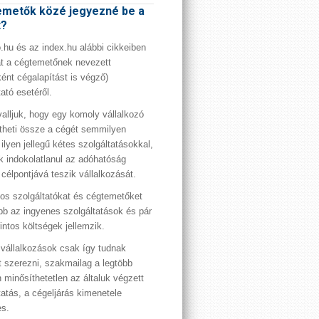
metők közé jegyezné be a
t?
hu és az index.hu alábbi cikkeiben
t a cégtemetőnek nevezett
ént cégalapítást is végző)
tató esetéről.
valljuk, hogy egy komoly vállalkozó
theti össze a cégét semmilyen
 ilyen jellegű kétes szolgáltatásokkal,
 indokolatlanul az adóhatóság
 célpontjává teszik vállalkozását.
os szolgáltatókat és cégtemetőket
bb az ingyenes szolgáltatások és pár
rintos költségek jellemzik.
vállalkozások csak így tudnak
t szerezni, szakmailag a legtöbb
 minősíthetetlen az általuk végzett
tatás, a cégeljárás kimenetele
es.