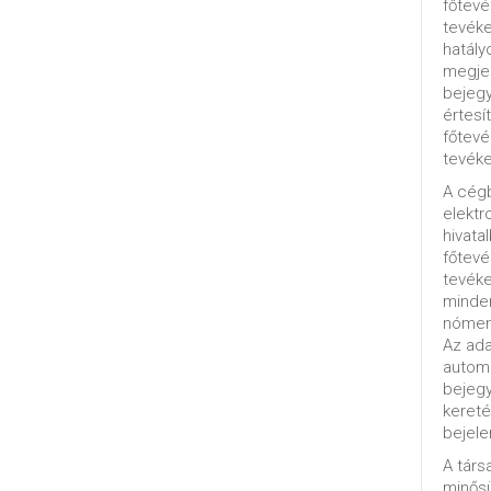
főtevé
tevéke
hatály
megjel
bejegy
értesí
főtevé
tevéke
A cég
elektr
hivata
főtev
tevéke
minde
nómenk
Az ada
automa
bejeg
kereté
bejele
A tár
minősü