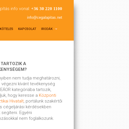
pítás info vonal:
+36 30 220 1100
info@cegalapitas.net
KÖTELES
KAPCSOLAT
IRODÁK
 TARTOZIK A
KENYSÉGEM?
yiben nem tudja meghatározni,
 végezni kívánt tevékenység
EÁOR kategóriába tartozik,
ljuk, hogy keresse a
Központi
tikai Hivatalt
, portálunk szakértői
s cégeljárási kérdésekben
 segíteni. Egyéni
kozásokkal nem foglalkozunk.