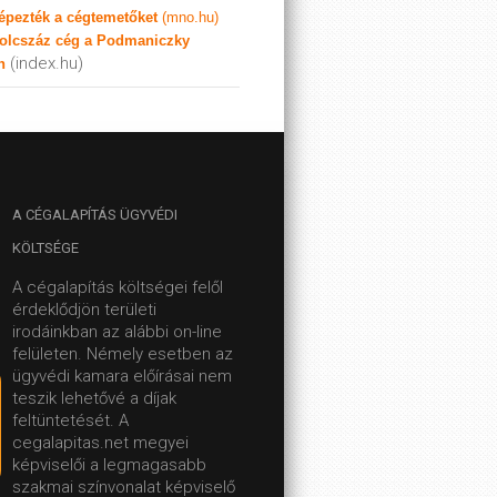
képezték a cégtemetőket
(mno.hu)
olcszáz cég a Podmaniczky
(index.hu)
n
A
CÉGALAPÍTÁS ÜGYVÉDI
KÖLTSÉGE
A cégalapítás költségei felől
érdeklődjön területi
irodáinkban az alábbi on-line
felületen.
Némely esetben az
ügyvédi kamara előírásai nem
teszik lehetővé a díjak
feltüntetését. A
cegalapitas.net megyei
képviselői a legmagasabb
szakmai színvonalat képviselő