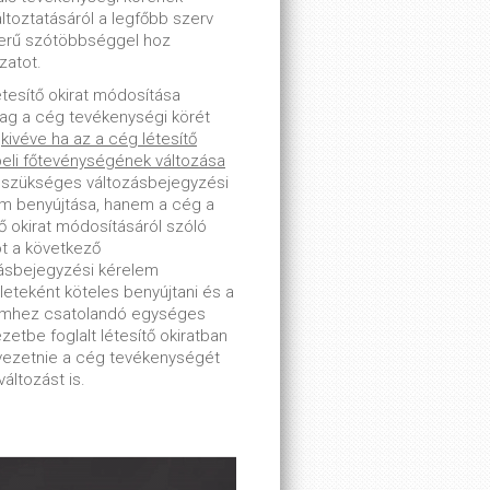
toztatásáról a legfőbb szerv
erű szótöbbséggel hoz
zatot.
étesítő okirat módosítása
lag a cég tevékenységi körét
-
kivéve ha az a cég létesítő
beli főtevénységének változása
 szükséges változásbejegyzési
m benyújtása, hanem a cég a
tő okirat módosításáról szóló
ot a következő
ásbejegyzési kérelem
leteként köteles benyújtani és a
emhez csatolandó egységes
zetbe foglalt létesítő okiratban
tvezetnie a cég tevékenységét
változást is.