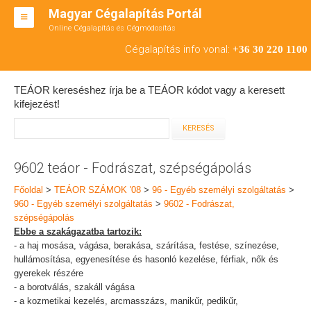
Magyar Cégalapítás Portál
Online Cégalapítás és Cégmódosítás
KFT ALAPÍTÁS
Cégalapítás info vonal:
+36 30 220 1100
BT ALAPÍTÁS
TEÁOR kereséshez írja be a TEÁOR kódot vagy a keresett
RT ALAPÍTÁS
kifejezést!
CÉGMÓDOSÍTÁS
ÁTALAKULÁS
9602 teáor - Fodrászat, szépségápolás
TEÁOR SZÁMOK '08
Főoldal
>
TEÁOR SZÁMOK '08
>
96 - Egyéb személyi szolgáltatás
>
960 - Egyéb személyi szolgáltatás
>
9602 - Fodrászat,
ENGEDÉLYKÖTELES
szépségápolás
Ebbe a szakágazatba tartozik:
KAPCSOLAT
- a haj mosása, vágása, berakása, szárítása, festése, színezése,
hullámosítása, egyenesítése és hasonló kezelése, férfiak, nők és
IRODÁK
gyerekek részére
- a borotválás, szakáll vágása
- a kozmetikai kezelés, arcmasszázs, manikűr, pedikűr,