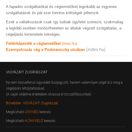
A fapados szolgáltatókat és cégtemetőket leginkább az ingyenes
szolgáltatások és pár ezer forintos költségek jellemzik.
Ezek a vállalkozások csak így tudnak ügyfelet szerezni, szakmailag
a legtöbb esetben minősíthetetlen az általuk végzett szolgáltatás, a
cégeljárás kimenetele kétséges.
Feltérképezték a cégtemetőket
(mno.hu)
(index.hu)
Ezernyolcszáz cég a Podmaniczky utcában
VIGYÁZAT!
ZUGÍRÁSZAT
ha nem közvetlenül ügyvédet/közjegyzőt, hanem valamilyen céget bíz meg a
cégeljárás lefolytatásával.
(A saját védelme érdekében olvassa el összállításunkat)
Bővebben: VIGYÁZAT! Zugírászat
Megbízható
ÜGYVÉD
keresés
Megbízható
KÖNYVELŐ
keresés