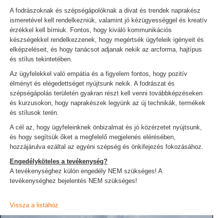
A fodrászoknak és szépségápolóknak a divat és trendek naprakész
ismeretével kell rendelkezniük, valamint jó kézügyességgel és kreatív
érzékkel kell bírniuk. Fontos, hogy kiváló kommunikációs
készségekkel rendelkezzenek, hogy megértsék ügyfeleik igényeit és
elképzeléseit, és hogy tanácsot adjanak nekik az arcforma, hajtípus
és stílus tekintetében.
Az ügyfelekkel való empátia és a figyelem fontos, hogy pozitív
élményt és elégedettséget nyújtsunk nekik. A fodrászat és
szépségápolás területén gyakran részt kell venni továbbképzéseken
és kurzusokon, hogy naprakészek legyünk az új technikák, termékek
és stílusok terén.
A cél az, hogy ügyfeleinknek önbizalmat és jó közérzetet nyújtsunk,
és hogy segítsük őket a megfelelő megjelenés elérésében,
hozzájárulva ezáltal az egyéni szépség és önkifejezés fokozásához.
Engedélyköteles a tevékenység?
A tevékenységhez külön engedély NEM szükséges! A
tevékenységhez bejelentés NEM szükséges!
Vissza a listához