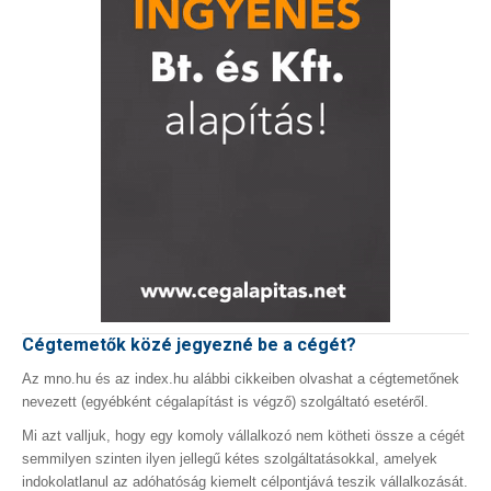
Cégtemetők közé jegyezné be a cégét?
Az mno.hu és az index.hu alábbi cikkeiben olvashat a cégtemetőnek
nevezett (egyébként cégalapítást is végző) szolgáltató esetéről.
Mi azt valljuk, hogy egy komoly vállalkozó nem kötheti össze a cégét
semmilyen szinten ilyen jellegű kétes szolgáltatásokkal, amelyek
indokolatlanul az adóhatóság kiemelt célpontjává teszik vállalkozását.