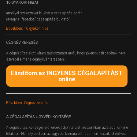
10
GYAKORI HIBA!
amellyel százezreket bukhat a cégalapítás során.
(avagy a "fapados" cégalapítás buktatói)
Bővebben: 10 gyakori hiba
CÉGNÉV
KERESÉS
A cégalapítás előtt kérjen tájékoztatást arról, hogy jövendőbeli cégének neve
szerepel-e már a cégnyilvántarásban.
Elindítom az INGYENES CÉGALAPÍTÁST
online
Bővebben: Cégnév keresés
A
CÉGALAPÍTÁS ÜGYVÉDI KÖLTSÉGE
A cégalapítás költségei felől érdeklődjön területi irodáinkban az alábbi on-line
felületen.
Némely esetben az ügyvédi kamara előírásai nem teszik lehetővé a