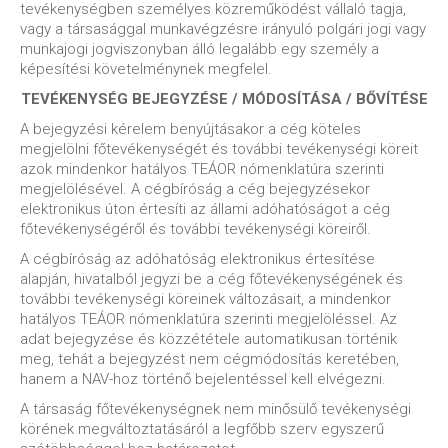
tevékenységben személyes közreműködést vállaló tagja,
vagy a társasággal munkavégzésre irányuló polgári jogi vagy
munkajogi jogviszonyban álló legalább egy személy a
képesítési követelménynek megfelel.
TEVÉKENYSÉG BEJEGYZÉSE / MÓDOSÍTÁSA / BŐVÍTÉSE
A bejegyzési kérelem benyújtásakor a cég köteles
megjelölni főtevékenységét és további tevékenységi köreit
azok mindenkor hatályos TEÁOR nómenklatúra szerinti
megjelölésével. A cégbíróság a cég bejegyzésekor
elektronikus úton értesíti az állami adóhatóságot a cég
főtevékenységéről és további tevékenységi köreiről.
A cégbíróság az adóhatóság elektronikus értesítése
alapján, hivatalból jegyzi be a cég főtevékenységének és
további tevékenységi köreinek változásait, a mindenkor
hatályos TEÁOR nómenklatúra szerinti megjelöléssel. Az
adat bejegyzése és közzététele automatikusan történik
meg, tehát a bejegyzést nem cégmódosítás keretében,
hanem a NAV-hoz történő bejelentéssel kell elvégezni.
A társaság főtevékenységnek nem minősülő tevékenységi
körének megváltoztatásáról a legfőbb szerv egyszerű