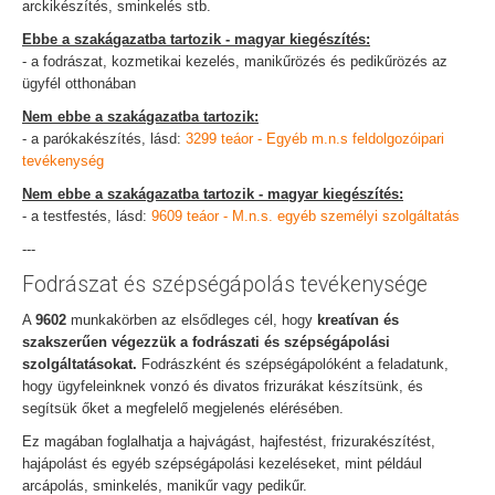
arckikészítés, sminkelés stb.
Ebbe a szakágazatba tartozik - magyar kiegészítés:
- a fodrászat, kozmetikai kezelés, manikűrözés és pedikűrözés az
ügyfél otthonában
Nem ebbe a szakágazatba tartozik:
- a parókakészítés, lásd:
3299 teáor - Egyéb m.n.s feldolgozóipari
tevékenység
Nem ebbe a szakágazatba tartozik - magyar kiegészítés:
- a testfestés, lásd:
9609 teáor - M.n.s. egyéb személyi szolgáltatás
---
Fodrászat és szépségápolás tevékenysége
A
9602
munkakörben az elsődleges cél, hogy
kreatívan és
szakszerűen végezzük a fodrászati és szépségápolási
szolgáltatásokat.
Fodrászként és szépségápolóként a feladatunk,
hogy ügyfeleinknek vonzó és divatos frizurákat készítsünk, és
segítsük őket a megfelelő megjelenés elérésében.
Ez magában foglalhatja a hajvágást, hajfestést, frizurakészítést,
hajápolást és egyéb szépségápolási kezeléseket, mint például
arcápolás, sminkelés, manikűr vagy pedikűr.