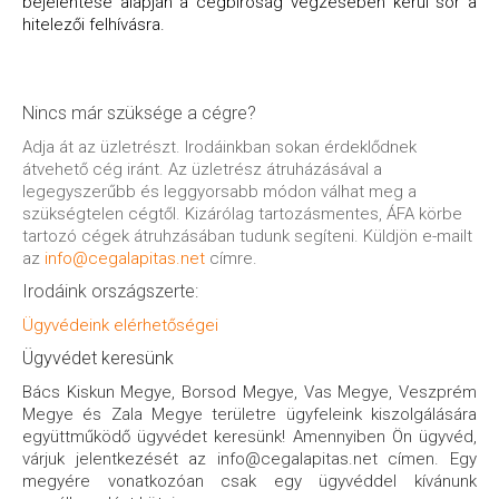
bejelentése alapján a cégbíróság végzésében kerül sor a
hitelezői felhívásra.
Nincs már szüksége a cégre?
Adja át az üzletrészt. Irodáinkban sokan érdeklődnek
átvehető cég iránt. Az üzletrész átruházásával a
legegyszerűbb és leggyorsabb módon válhat meg a
szükségtelen cégtől. Kizárólag tartozásmentes, ÁFA körbe
tartozó cégek átruhzásában tudunk segíteni. Küldjön e-mailt
az
info@cegalapitas.net
címre.
Irodáink országszerte:
Ügyvédeink elérhetőségei
Ügyvédet keresünk
Bács Kiskun Megye, Borsod Megye, Vas Megye, Veszprém
Megye és Zala Megye területre ügyfeleink kiszolgálására
együttműködő ügyvédet keresünk! Amennyiben Ön ügyvéd,
várjuk jelentkezését az info@cegalapitas.net címen. Egy
megyére vonatkozóan csak egy ügyvéddel kívánunk