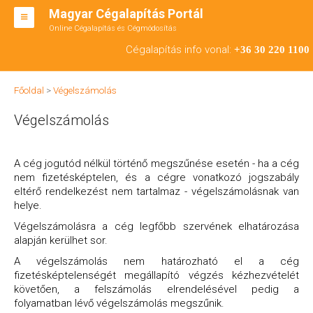
Magyar Cégalapítás Portál
Online Cégalapítás és Cégmódosítás
KFT ALAPÍTÁS
Cégalapítás info vonal:
+36 30 220 1100
BT ALAPÍTÁS
Főoldal
>
Végelszámolás
RT ALAPÍTÁS
Végelszámolás
CÉGMÓDOSÍTÁS
ÁTALAKULÁS
A cég jogutód nélkül történő megszűnése esetén - ha a cég
nem fizetésképtelen, és a cégre vonatkozó jogszabály
TEÁOR SZÁMOK '08
eltérő rendelkezést nem tartalmaz - végelszámolásnak van
helye.
ENGEDÉLYKÖTELES
Végelszámolásra a cég legfőbb szervének elhatározása
alapján kerülhet sor.
KAPCSOLAT
A végelszámolás nem határozható el a cég
IRODÁK
fizetésképtelenségét megállapító végzés kézhezvételét
követően, a felszámolás elrendelésével pedig a
folyamatban lévő végelszámolás megszűnik.