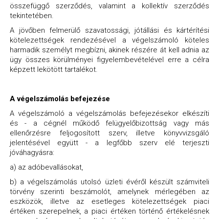
összefüggő szerződés, valamint a kollektív szerződés
tekintetében.
A jövőben felmerülő szavatossági, jótállási és kártérítési
kötelezettségek rendezésével a végelszámoló köteles
harmadik személyt megbízni, akinek részére át kell adnia az
ügy összes körülményei figyelembevételével erre a célra
képzett lekötött tartalékot.
A végelszámolás befejezése
A végelszámoló a végelszámolás befejezésekor elkészíti
és - a cégnél működő felügyelőbizottság vagy más
ellenőrzésre feljogosított szerv, illetve könyvvizsgáló
jelentésével együtt - a legfőbb szerv elé terjeszti
jóváhagyásra:
a) az adóbevallásokat,
b) a végelszámolás utolsó üzleti évéről készült számviteli
törvény szerinti beszámolót, amelynek mérlegében az
eszközök, illetve az esetleges kötelezettségek piaci
értéken szerepelnek, a piaci értéken történő értékelésnek