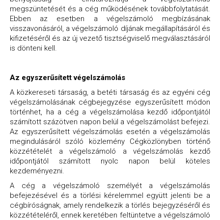
megszüntetését és a cég működésének továbbfolytatását.
Ebben az esetben a végelszámoló megbízásának
visszavonásáról, a végelszámoló díjának megállapításáról és
kifizetéséről és az új vezető tisztségviselő megválasztásáról
is dönteni kell.
Az egyszerűsített végelszámolás
A közkereseti társaság, a betéti társaság és az egyéni cég
végelszámolásának cégbejegyzése egyszerűsített módon
történhet, ha a cég a végelszámolása kezdő időpontjától
számított százötven napon belül a végelszámolást befejezi.
Az egyszerűsített végelszámolás esetén a végelszámolás
megindulásáról szóló közlemény Cégközlönyben történő
közzétételét a végelszámoló a végelszámolás kezdő
időpontjától számított nyolc napon belül köteles
kezdeményezni.
A cég a végelszámoló személyét a végelszámolás
befejezésével és a törlési kérelemmel együtt jelenti be a
cégbíróságnak, amely rendelkezik a törlés bejegyzéséről és
közzétételéről, ennek keretében feltüntetve a végelszámoló