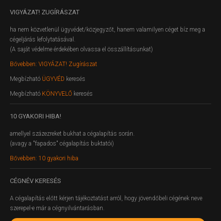
VIGYÁZAT!
ZUGÍRÁSZAT
ha nem közvetlenül ügyvédet/közjegyzőt, hanem valamilyen céget bíz meg a
cégeljárás lefolytatásával.
(A saját védelme érdekében olvassa el összállításunkat)
Bővebben: VIGYÁZAT! Zugírászat
Megbízható
ÜGYVÉD
keresés
Megbízható
KÖNYVELŐ
keresés
10
GYAKORI HIBA!
amellyel százezreket bukhat a cégalapítás során.
(avagy a "fapados" cégalapítás buktatói)
Bővebben: 10 gyakori hiba
CÉGNÉV
KERESÉS
A cégalapítás előtt kérjen tájékoztatást arról, hogy jövendőbeli cégének neve
szerepel-e már a cégnyilvántarásban.