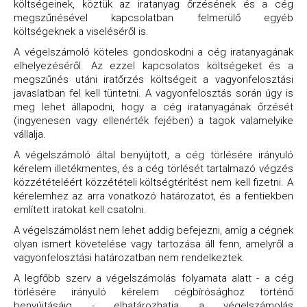
költségeinek, köztük az iratanyag őrzésének és a cég
megszűnésével kapcsolatban felmerülő egyéb
költségeknek a viseléséről is.
A végelszámoló köteles gondoskodni a cég iratanyagának
elhelyezéséről. Az ezzel kapcsolatos költségeket és a
megszűnés utáni iratőrzés költségeit a vagyonfelosztási
javaslatban fel kell tüntetni. A vagyonfelosztás során úgy is
meg lehet állapodni, hogy a cég iratanyagának őrzését
(ingyenesen vagy ellenérték fejében) a tagok valamelyike
vállalja.
A végelszámoló által benyújtott, a cég törlésére irányuló
kérelem illetékmentes, és a cég törlését tartalmazó végzés
közzétételéért közzétételi költségtérítést nem kell fizetni. A
kérelemhez az arra vonatkozó határozatot, és a fentiekben
említett iratokat kell csatolni.
A végelszámolást nem lehet addig befejezni, amíg a cégnek
olyan ismert követelése vagy tartozása áll fenn, amelyről a
vagyonfelosztási határozatban nem rendelkeztek.
A legfőbb szerv a végelszámolás folyamata alatt - a cég
törlésére irányuló kérelem cégbírósághoz történő
benyújtásáig - elhatározhatja a végelszámolás