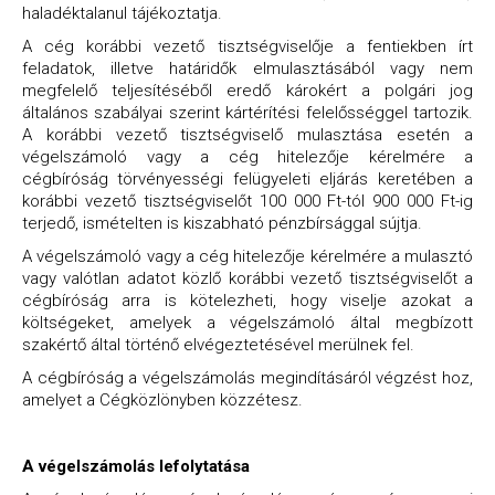
haladéktalanul tájékoztatja.
A cég korábbi vezető tisztségviselője a fentiekben írt
feladatok, illetve határidők elmulasztásából vagy nem
megfelelő teljesítéséből eredő károkért a polgári jog
általános szabályai szerint kártérítési felelősséggel tartozik.
A korábbi vezető tisztségviselő mulasztása esetén a
végelszámoló vagy a cég hitelezője kérelmére a
cégbíróság törvényességi felügyeleti eljárás keretében a
korábbi vezető tisztségviselőt 100 000 Ft-tól 900 000 Ft-ig
terjedő, ismételten is kiszabható pénzbírsággal sújtja.
A végelszámoló vagy a cég hitelezője kérelmére a mulasztó
vagy valótlan adatot közlő korábbi vezető tisztségviselőt a
cégbíróság arra is kötelezheti, hogy viselje azokat a
költségeket, amelyek a végelszámoló által megbízott
szakértő által történő elvégeztetésével merülnek fel.
A cégbíróság a végelszámolás megindításáról végzést hoz,
amelyet a Cégközlönyben közzétesz.
A végelszámolás lefolytatása