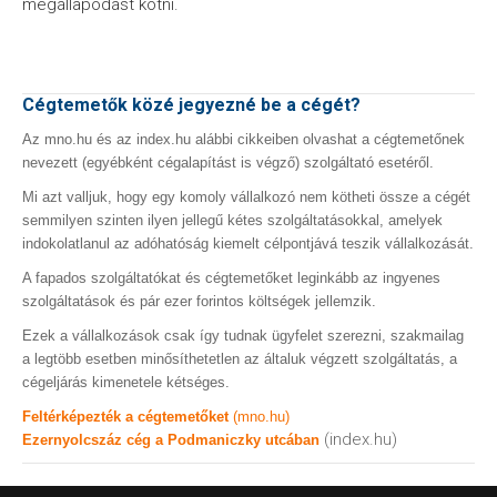
megállapodást kötni.
Cégtemetők közé jegyezné be a cégét?
Az mno.hu és az index.hu alábbi cikkeiben olvashat a cégtemetőnek
nevezett (egyébként cégalapítást is végző) szolgáltató esetéről.
Mi azt valljuk, hogy egy komoly vállalkozó nem kötheti össze a cégét
semmilyen szinten ilyen jellegű kétes szolgáltatásokkal, amelyek
indokolatlanul az adóhatóság kiemelt célpontjává teszik vállalkozását.
A fapados szolgáltatókat és cégtemetőket leginkább az ingyenes
szolgáltatások és pár ezer forintos költségek jellemzik.
Ezek a vállalkozások csak így tudnak ügyfelet szerezni, szakmailag
a legtöbb esetben minősíthetetlen az általuk végzett szolgáltatás, a
cégeljárás kimenetele kétséges.
Feltérképezték a cégtemetőket
(mno.hu)
(index.hu)
Ezernyolcszáz cég a Podmaniczky utcában