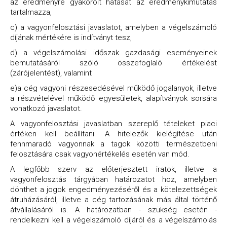
az eredményre gyakorolt hatását az eredménykimutatás
tartalmazza,
c) a vagyonfelosztási javaslatot, amelyben a végelszámoló
díjának mértékére is indítványt tesz,
d) a végelszámolási időszak gazdasági eseményeinek
bemutatásáról szóló összefoglaló értékelést
(zárójelentést), valamint
e)a cég vagyoni részesedésével működő jogalanyok, illetve
a részvételével működő egyesületek, alapítványok sorsára
vonatkozó javaslatot.
A vagyonfelosztási javaslatban szereplő tételeket piaci
értéken kell beállítani. A hitelezők kielégítése után
fennmaradó vagyonnak a tagok közötti természetbeni
felosztására csak vagyonértékelés esetén van mód.
A legfőbb szerv az előterjesztett iratok, illetve a
vagyonfelosztás tárgyában határozatot hoz, amelyben
dönthet a jogok engedményezéséről és a kötelezettségek
átruházásáról, illetve a cég tartozásának más által történő
átvállalásáról is. A határozatban - szükség esetén -
rendelkezni kell a végelszámoló díjáról és a végelszámolás