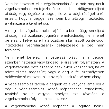
Nem határozható el a végelszámolás és a már megindult
végelszámolás nem fejezhető be, ha a büntetőügyben eljáró
bíróság vagy ügyész a céget, illetve a cégbíróságot arról
értesíti, hogy a céggel szemben büntetőjogi intézkedés
alkalmazására kerülhet sor.
A megindult végelszámolási eljárást a büntetőügyben eljáró
bíróság határozatának jogerőre emelkedéséig nem lehet
befejezni, illetve az e határozatban alkalmazott büntetőjogi
intézkedés végrehajtásának befejezéséig a cég nem
törölhető.
Nem lehet befejezni a végelszámolást, ha a céggel
szemben hatósági vagy bírósági eljárás van folyamatban. A
végelszámolás befejezésére csak akkor kerülhet sor, ha az
adott eljárás megszűnt, vagy a cég a fél személyében
bekövetkező változás miatt az eljárásnak többé nem alanya.
A végelszámolás tárgya a cégnek az a vagyona, amellyel a
cég a végelszámolás kezdő időpontjában rendelkezik,
továbbá az a vagyon, amelyet ezt követően a
végelszámolás folyamata alatt szerez.
A végelszámolás kezdő időpontja a jogutód nélküli