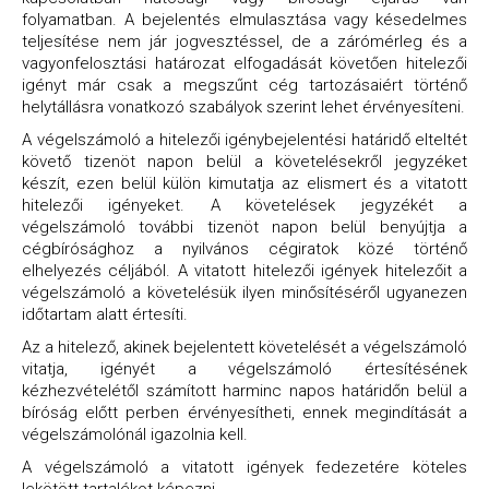
folyamatban. A bejelentés elmulasztása vagy késedelmes
teljesítése nem jár jogvesztéssel, de a zárómérleg és a
vagyonfelosztási határozat elfogadását követően hitelezői
igényt már csak a megszűnt cég tartozásaiért történő
helytállásra vonatkozó szabályok szerint lehet érvényesíteni.
A végelszámoló a hitelezői igénybejelentési határidő elteltét
követő tizenöt napon belül a követelésekről jegyzéket
készít, ezen belül külön kimutatja az elismert és a vitatott
hitelezői igényeket. A követelések jegyzékét a
végelszámoló további tizenöt napon belül benyújtja a
cégbírósághoz a nyilvános cégiratok közé történő
elhelyezés céljából. A vitatott hitelezői igények hitelezőit a
végelszámoló a követelésük ilyen minősítéséről ugyanezen
időtartam alatt értesíti.
Az a hitelező, akinek bejelentett követelését a végelszámoló
vitatja, igényét a végelszámoló értesítésének
kézhezvételétől számított harminc napos határidőn belül a
bíróság előtt perben érvényesítheti, ennek megindítását a
végelszámolónál igazolnia kell.
A végelszámoló a vitatott igények fedezetére köteles