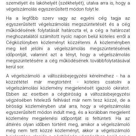
személyét és lakóhelyét (székhelyét), utalva arra is, hogy a
végelszámolás egyszerűsített módon folyt le.
Ha a legfőbb szerv vagy az egyéni cég tagja az
egyszerűsített végelszámolás megszüntetését és a cég
működésének folytatását határozta el, a cég a határozat
meghozatalától számított nyolc napon belül köteles erről a
Cégközlönyben közleményt közzétenni. A közleményben
meg kell jelölni a végelszámolás megszüntetésének
időpontját, valamint azt a tényt, hogy a végelszámolás
megszüntetésére a cég működésének továbbfolytatásával
kerül sor.
A végelszámoló a változásbejegyzési kérelméhez - ha a
közzététel már megtörtént - köteles csatolni a
végelszámolási közlemény megjelenését igazoló okiratot.
Ebben az esetben a cégbíróság a változásbejegyzési
végzésében hitelezői felhívást már nem tesz közzé, de a
bírósági közleményben utal arra, hogy a végelszámolás
egyszerűsített módon indult meg, és a korábban megjelent
közlemény megjelenési időpontját is feltünteti. Ha az
áttérés olyan időben történt meg, amikor a végelszámoló
még nem tett közzé közleményt, akkor a végelszámoló