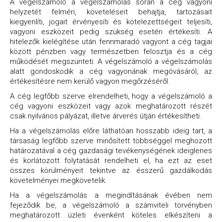
A végelszámoló a végelszámolás során a cég vagyoni
helyzetét felméri, követeléseit behajtja, tartozásait
kiegyenlíti, jogait érvényesíti és kötelezettségeit teljesíti,
vagyoni eszközeit pedig szükség esetén értékesíti. A
hitelezők kielégítése után fennmaradó vagyont a cég tagjai
között pénzben vagy természetben felosztja és a cég
működését megszünteti.
A végelszámoló a végelszámolás
alatt gondoskodik a cég vagyonának megóvásáról, az
értékesítésre nem kerülő vagyon megőrzéséről.
A cég legfőbb szerve elrendelheti, hogy a végelszámoló a
cég vagyoni eszközeit vagy azok meghatározott részét
csak nyilvános pályázat, illetve árverés útján értékesítheti.
Ha a végelszámolás előre láthatóan hosszabb ideig tart, a
társaság legfőbb szerve minősített többséggel meghozott
határozatával a cég gazdasági tevékenységének ideiglenes
és korlátozott folytatását rendelheti el, ha ezt az eset
összes körülményeit tekintve az ésszerű gazdálkodás
követelményei megkövetelik.
Ha a végelszámolás a megindításának évében nem
fejeződik be, a végelszámoló a számviteli törvényben
meghatározott üzleti évenként köteles elkészíteni a