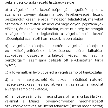
belül a cég korábbi vezető tisztségviselője
a) a végelszámolás kezdő időpontját megelőző nappal a
számviteli törvény alapján a cég tevékenységét lezáró
beszámolót készít, elvégzi mindazon feladatokat, melyeket
számára a számviteli, az adóügyi vagy egyéb jogszabályok
előírnak, és ezeket az okiratokat, valamint a cég iratanyagát
a végelszámolónak legkésőbb a végelszámolás kezdő
időpontjától számított harmincadik napon átadja,
b) a végelszámoló díjazása esetén a végelszámoló díjának
és költségtérítésének kifizetéséhez előre láthatóan
szükséges összegre tartalékot képez, és azt a
pénzforgalmi számlájára befizeti, ott elkülönítetten tartja
nyilván;
c) a folyamatban lévő ügyekről a végelszámolót tájékoztatja,
d) a nem selejtezhető és titkos minősítésű iratokról
iratjegyzéket készít, és azokat, valamint az irattári anyagokat
a végelszámolónak átadja,
e) a végelszámolás megindításáról a munkavállalókat,
valamint a Munka Törvénykönyvében meghatározott
szakszervezeteket, az üzemi tanácsot (üzemi megbízottat)