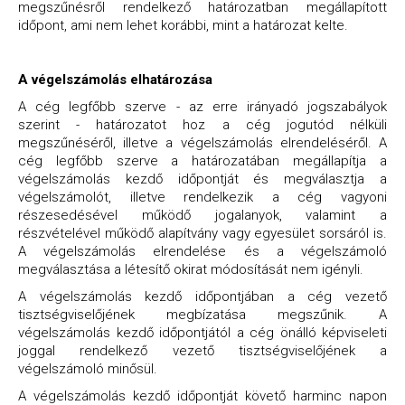
megszűnésről rendelkező határozatban megállapított
időpont, ami nem lehet korábbi, mint a határozat kelte.
A végelszámolás elhatározása
A cég legfőbb szerve - az erre irányadó jogszabályok
szerint - határozatot hoz a cég jogutód nélküli
megszűnéséről, illetve a végelszámolás elrendeléséről. A
cég legfőbb szerve a határozatában megállapítja a
végelszámolás kezdő időpontját és megválasztja a
végelszámolót, illetve rendelkezik a cég vagyoni
részesedésével működő jogalanyok, valamint a
részvételével működő alapítvány vagy egyesület sorsáról is.
A végelszámolás elrendelése és a végelszámoló
megválasztása a létesítő okirat módosítását nem igényli.
A végelszámolás kezdő időpontjában a cég vezető
tisztségviselőjének megbízatása megszűnik. A
végelszámolás kezdő időpontjától a cég önálló képviseleti
joggal rendelkező vezető tisztségviselőjének a
végelszámoló minősül.
A végelszámolás kezdő időpontját követő harminc napon