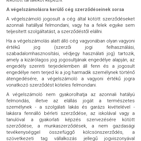
lekötött tartalékot képezni.
A végelszámolásra kerülő cég szerződéseinek sorsa
A végelszámoló jogosult a cég által kötött szerződéseket
azonnali hatállyal felmondani, vagy ha a felek egyike sem
teljesített szolgáltatást, a szerződéstől elállni.
Ha a végelszámolás alatt álló cég vagyonában olyan vagyoni
értékű jog (szerzői jogi felhasználási,
szabadalomhasznosítási, védjegy használati jog) tartozik,
amely a kizárólagos jog jogosultjának engedélye alapján, az
engedély szerinti terjedelemben áll fenn és a jogosult
engedélye nem terjed ki a jog harmadik személynek történő
átengedésére, a végelszámoló a vagyoni értékű jogra
vonatkozó szerződést köteles felmondani.
A végelszámoló nem gyakorolhatja az azonnali hatályú
felmondás, illetve az elállás jogát a természetes
személynek - a szolgálati lakás és garázs kivételével -
lakásra fennálló bérleti szerződése, az iskolával vagy a
tanulóval a gyakorlati képzés szervezésére kötött
szerződése, a munkaszerződések, a nem gazdasági
tevékenységgel összefüggő kölcsönszerződés, a
szövetkezeti tag vállalkozás jellegű jogviszonyával