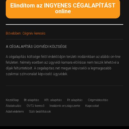
Elindítom az INGYENES CÉGALAPÍTÁST
online
Bővebben: Cégnév keresés
A
CÉGALAPÍTÁS ÜGYVÉDI KÖLTSÉGE
A cégalapítás költségei felől érdeklődjön területi irodáinkban az alábbi on-line
felületen.
Némely esetben az ügyvédi kamara előírásai nem teszik lehetővé a
díjak feltüntetését. A cegalapitas.net megyei képviselői a legmagasabb
szakmai színvonalat képviselő ügyvédek.
Kezdőlap
Bt alapítás
Kft. alapítás
Rt alapítás
Cégmódosítás
Átalakulás
ÖVTJ kereső
Irodáink országszerte
Kapcsolat
Adatvédelem
Süti beállítások