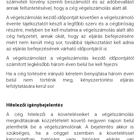
számviteli törvény
szerinti beszámolót és az adóbevallást
annak feltüntetésével, hogy a cég végelszámolás alatt áll.
A végelszámolás kezdő időpontját követően a végelszámoló
évente tájékoztatót készít a legfőbb szerv és a cégbíróság
részére, melyben be kell mutatnia a végelszámolás alatt álló
cég helyzetét, annak okát, hogy az eljárás befejezésére
miért nem került még sor, továbbá tájékoztatást kell adnia
az eljárás befejezésének várható időpontjáról is.
A végelszámolást a végelszámolás kezdő időpontjától
számított legkésőbb három éven belül be kell fejezni.
Ha a cég törlésére irányuló kérelem benyújtása három éven
belül nem történik meg, kényszertörlési eljárás
lefolytatására kerül sor.
Hitelezői igénybejelentés
A cég hitelezői a követeléseiket a végelszámolás
megindításának közzétételét követő negyven napon belül
jelenthetik be a végelszámolónak. A bejelentés akkor is
szükséges, ha a céggel szemben a követeléssel
kapcsolatban hatósági vagy bírósági eljárás van