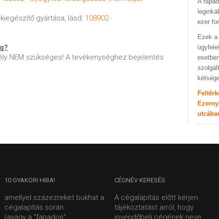
A fapad
leginká
kiegészítő gyártása, lásd:
108902 -
ezer fo
Ezek a 
ég?
ügyfele
ly NEM szükséges! A tevékenységhez bejelentés
esetben
szolgál
kétség
Feltér
Ezerny
utcába
10
GYAKORI HIBA!
CÉGNÉV
KERESÉS
amellyel százezreket bukhat a
A cégalapítás előtt kérjen
cégalapítás során.
tájékoztatást arról, hogy
(avagy a "fapados"
jövendőbeli cégének neve