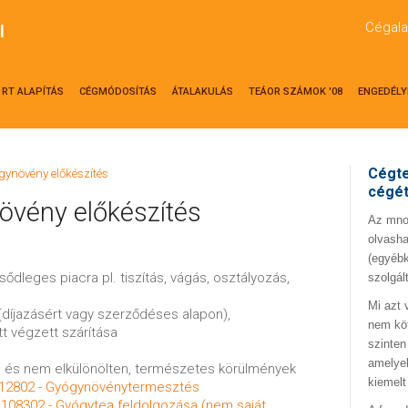
Cégala
l
RT ALAPÍTÁS
CÉGMÓDOSÍTÁS
ÁTALAKULÁS
TEÁOR SZÁMOK '08
ENGEDÉLY
Cégte
gynövény előkészítés
cégé
övény előkészítés
Az mno.
olvasha
(egyébk
ődleges piacra pl. tiszítás, vágás, osztályozás,
szolgál
Mi azt 
(díjazásért vagy szerződéses alapon),
nem kö
 végzett szárítása
szinten
amelyek
 és nem elkülönölten, természetes körülmények
kiemelt
12802 - Gyógynövénytermesztés
:
108302 - Gyógytea feldolgozása (nem saját