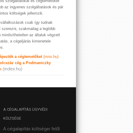
os szolgáltatókat és cégtemetőket
bb az ingyenes szolgáltatások és pár
rintos költségek jellemzik.
vállalkozások csak így tudnak
t szerezni, szakmailag a legtöbb
 minősíthetetlen az általuk végzett
tatás, a cégeljárás kimenetele
es.
képezték a cégtemetőket
(mno.hu)
olcszáz cég a Podmaniczky
(index.hu)
n
A
CÉGALAPÍTÁS ÜGYVÉDI
KÖLTSÉGE
A cégalapítás költségei felől