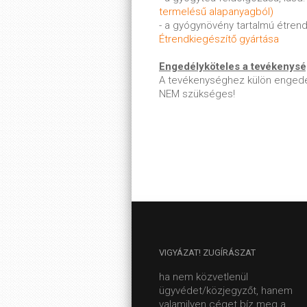
termelésű alapanyagból)
- a gyógynövény tartalmú étrend
Étrendkiegészítő gyártása
Engedélyköteles a tevékenys
A tevékenységhez külön engedé
NEM szükséges!
VIGYÁZAT!
ZUGÍRÁSZAT
ha nem közvetlenül
ügyvédet/közjegyzőt, hanem
valamilyen céget bíz meg a