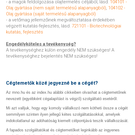
- a magok feldolgozása olajtermelés céljából, lásd:
104101 -
Olaj gyártása (nem saját termelésű alapanyagból)
,
104102 -
Olaj gyártása (saját termelésű alapanyagból)
- a vetőmag jellemzőinek megváltoztatása érdekében
végzett kutatás-fejlesztés, lásd:
721101 - Biotechnológiai
kutatás, fejlesztés
Engedélyköteles a tevékenység?
A tevékenységhez külön engedély NEM szükséges! A
tevékenységhez bejelentés NEM szükséges!
Cégtemetők közé jegyezné be a cégét?
Az mno.hu és az index.hu alábbi cikkeiben olvashat a cégtemetőnek
nevezett (egyébként cégalapítást is végző) szolgáltató esetéről.
Mi azt valljuk, hogy egy komoly vállalkozó nem kötheti össze a cégét
semmilyen szinten ilyen jellegű kétes szolgáltatásokkal, amelyek
indokolatlanul az adóhatóság kiemelt célpontjává teszik vállalkozását.
A fapados szolgáltatókat és cégtemetőket leginkább az ingyenes