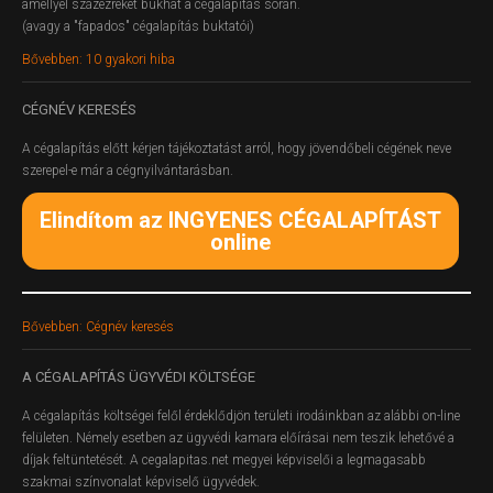
amellyel százezreket bukhat a cégalapítás során.
(avagy a "fapados" cégalapítás buktatói)
Bővebben: 10 gyakori hiba
CÉGNÉV
KERESÉS
A cégalapítás előtt kérjen tájékoztatást arról, hogy jövendőbeli cégének neve
szerepel-e már a cégnyilvántarásban.
Elindítom az INGYENES CÉGALAPÍTÁST
online
Bővebben: Cégnév keresés
A
CÉGALAPÍTÁS ÜGYVÉDI KÖLTSÉGE
A cégalapítás költségei felől érdeklődjön területi irodáinkban az alábbi on-line
felületen.
Némely esetben az ügyvédi kamara előírásai nem teszik lehetővé a
díjak feltüntetését. A cegalapitas.net megyei képviselői a legmagasabb
szakmai színvonalat képviselő ügyvédek.