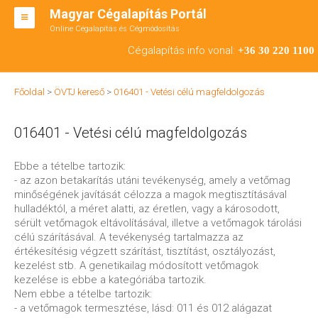
Magyar Cégalapítás Portál
Online Cégalapítás és Cégmódosítás
KFT ALAPÍTÁS
Cégalapítás info vonal:
+36 30 220 1100
BT ALAPÍTÁS
Főoldal
>
ÖVTJ kereső
>
016401 - Vetési célú magfeldolgozás
RT ALAPÍTÁS
016401 - Vetési célú magfeldolgozás
CÉGMÓDOSÍTÁS
ÁTALAKULÁS
Ebbe a tételbe tartozik:
- az azon betakarítás utáni tevékenység, amely a vetőmag
TEÁOR SZÁMOK '08
minőségének javítását célozza a magok megtisztításával
hulladéktól, a méret alatti, az éretlen, vagy a károsodott,
ENGEDÉLYKÖTELES
sérült vetőmagok eltávolításával, illetve a vetőmagok tárolási
célú szárításával. A tevékenység tartalmazza az
KAPCSOLAT
értékesítésig végzett szárítást, tisztítást, osztályozást,
kezelést stb. A genetikailag módosított vetőmagok
IRODÁK
kezelése is ebbe a kategóriába tartozik.
Nem ebbe a tételbe tartozik:
- a vetőmagok termesztése, lásd: 011 és 012 alágazat