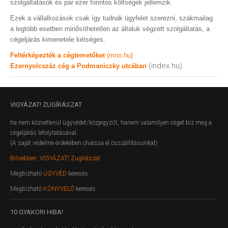
szolgáltatások és pár ezer forintos költségek jellemzik.
Ezek a vállalkozások csak így tudnak ügyfelet szerezni, szakmailag
a legtöbb esetben minősíthetetlen az általuk végzett szolgáltatás, a
cégeljárás kimenetele kétséges.
Feltérképezték a cégtemetőket
(mno.hu)
(index.hu)
Ezernyolcszáz cég a Podmaniczky utcában
VIGYÁZAT!
ZUGÍRÁSZAT
ha nem közvetlenül ügyvédet/közjegyzőt, hanem valamilyen céget bíz meg a
cégeljárás lefolytatásával.
(A saját védelme érdekében olvassa el összállításunkat)
Bővebben: VIGYÁZAT! Zugírászat
Megbízható
ÜGYVÉD
keresés
Megbízható
KÖNYVELŐ
keresés
10
GYAKORI HIBA!