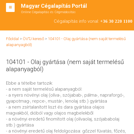
Magyar Cégalapítás Portál
Online Cégalapítás és Cégmódosítás
KFT ALAPÍTÁS
Cégalapítás info vonal:
+36 30 220 1100
BT ALAPÍTÁS
Főoldal
>
ÖVTJ kereső
>
104101 - Olaj gyártása (nem saját termelésű
RT ALAPÍTÁS
alapanyagból)
CÉGMÓDOSÍTÁS
104101 - Olaj gyártása (nem saját termelésű
ÁTALAKULÁS
alapanyagból)
TEÁOR SZÁMOK '08
Ebbe a tételbe tartozik:
- a nem saját termelésű alapanyagból:
ENGEDÉLYKÖTELES
- a nyers növényi olaj (olíva-, szójabab-, pálma-, napraforgó-,
gyapotmag-, repce-, mustár-, lenolaj stb.) gyártása
KAPCSOLAT
- a nem zsírtalanított liszt és dara gyártása olajos
magvakból, dióból vagy olajos magbelekből
IRODÁK
- a növényi eredetű finomított olaj (olívaolaj, szójababolaj
stb.) gyártása
- a növényi eredetű olaj feldolgozása: gőzzel fúvatás, főzés,