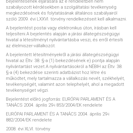
bejelentésének eljárására az e rendeletben nem
szabályozott kérdésekben a szolgáltatási tevékenység
megkezdésének és folytatásának általános szabályairól
szóló 2009. évi LXXVI. törvény rendelkezéseit kell alkalmazni.
A bejelentést postai vagy elektronikus úton, írásban kell
teljesíteni.A bejelentés alapján a járási állategészségügyi
hivatal a létesítményt nyilvántartásba veszi, és erről értesíti
az élelmiszer-vállalkozót.
A bejelentett létesítményekről a járási állategészségügyi
hivatal az Éltv. 38. §-a (1) bekezdésének e) pontja alapján
nyilvántartást vezet.A nyilvántartásokról a NÉBIH az Éltv. 38.
§-a (4) bekezdése szerinti adatbázist hoz létre és
működtet, mely tartalmazza a vállalkozás nevét, székhelyét,
tevékenységét, valamint azon telephelyét, ahol a megadott
tevékenységet végzi.
Bejelentést előíró jogforrás: EURÓPAI PARLAMENT ÉS A
TANÁCS 2004. április 29-i 853/2004/EK rendelete
EURÓPAI PARLAMENT ÉS A TANÁCS 2004. április 29-i
882/2004/EK rendelete
2008. évi XLVI. törvény