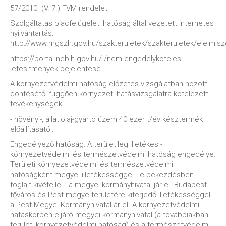
57/2010. (V. 7.) FVM rendelet
Szolgáltatás piacfelügeleti hatóság által vezetett internetes
nyilvántartás:
http://www.mgszh.gov.hu/szakteruletek/szakteruletek/elelmis
https://portal.nebih.gov.hu/-/nem-engedelykoteles-
letesitmenyek-bejelentese
A környezetvédelmi hatóság előzetes vizsgálatban hozott
döntésétől függően környezeti hatásvizsgálatra kötelezett
tevékenységek:
- növényi-, állatiolaj-gyártó üzem 40 ezer t/év késztermék
előállításától.
Engedélyező hatóság: A területileg illetékes -
környezetvédelmi és természetvédelmi hatóság engedélye.
Területi környezetvédelmi és természetvédelmi
hatóságként megyei illetékességgel - e bekezdésben
foglalt kivétellel - a megyei kormányhivatal jár el. Budapest
főváros és Pest megye területére kiterjedő illetékességgel
a Pest Megyei Kormányhivatal ár el. A környezetvédelmi
hatáskörben eljáró megyei kormányhivatal (a továbbiakban:
területi környezetvédelmi hatóság) és a természetvédelmi