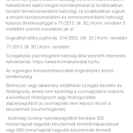
hatáskörben eljáró megyei kormányhivatal (a továbbiakban:
területi természetvédelmi hatóság), (a továbbiakban együtt:
a területi környezetvédelmi és természetvédelmi hatóság)
különös illetékességgel a 71/2015. (III. 30.) Korm. rendelet 3.
melléklet szerinti esetekben jár el.
Engedélyt előíró jogforrás: 314/2005. (XII. 25.) Korm. rendelet
71/2015. (III. 30.) Korm. rendelet
Szolgáltatás piacfelügeleti hatóság által vezetett internetes
nyilvántartás: https://www.kormanyhivatal.hu/hu
Az egységes környezethasználati engedélyhez kötött
tevékenység:
Élelmiszer vagy takarmány előállítását szolgáló kezelés és
feldolgozás, amely nem kizárólag a csomagolásra terjed ki,
a következő feldolgozott vagy feldolgozatlan
alapanyagokból (a csomagolás nem képezi részét a
késztermék össztömegének):
- kizárólag növényi nyersanyagokból kiindulva 300
tonna/napnál nagyobb késztermék termelő kapacitással
vagy 600 tonna/napnál nagyobb késztermék termelő