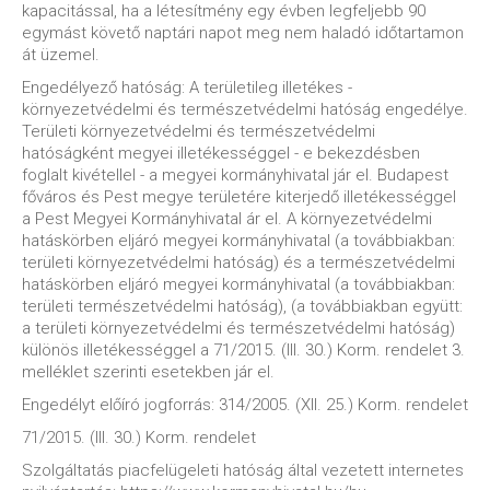
kapacitással, ha a létesítmény egy évben legfeljebb 90
egymást követő naptári napot meg nem haladó időtartamon
át üzemel.
Engedélyező hatóság: A területileg illetékes -
környezetvédelmi és természetvédelmi hatóság engedélye.
Területi környezetvédelmi és természetvédelmi
hatóságként megyei illetékességgel - e bekezdésben
foglalt kivétellel - a megyei kormányhivatal jár el. Budapest
főváros és Pest megye területére kiterjedő illetékességgel
a Pest Megyei Kormányhivatal ár el. A környezetvédelmi
hatáskörben eljáró megyei kormányhivatal (a továbbiakban:
területi környezetvédelmi hatóság) és a természetvédelmi
hatáskörben eljáró megyei kormányhivatal (a továbbiakban:
területi természetvédelmi hatóság), (a továbbiakban együtt:
a területi környezetvédelmi és természetvédelmi hatóság)
különös illetékességgel a 71/2015. (III. 30.) Korm. rendelet 3.
melléklet szerinti esetekben jár el.
Engedélyt előíró jogforrás: 314/2005. (XII. 25.) Korm. rendelet
71/2015. (III. 30.) Korm. rendelet
Szolgáltatás piacfelügeleti hatóság által vezetett internetes