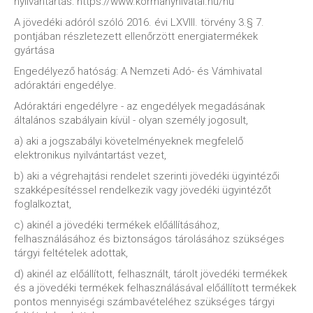
nyilvántartás: https://www.kormanyhivatal.hu/hu
A jövedéki adóról szóló 2016. évi LXVIII. törvény 3.§ 7.
pontjában részletezett ellenőrzött energiatermékek
gyártása
Engedélyező hatóság: A Nemzeti Adó- és Vámhivatal
adóraktári engedélye.
Adóraktári engedélyre - az engedélyek megadásának
általános szabályain kívül - olyan személy jogosult,
a) aki a jogszabályi követelményeknek megfelelő
elektronikus nyilvántartást vezet,
b) aki a végrehajtási rendelet szerinti jövedéki ügyintézői
szakképesítéssel rendelkezik vagy jövedéki ügyintézőt
foglalkoztat,
c) akinél a jövedéki termékek előállításához,
felhasználásához és biztonságos tárolásához szükséges
tárgyi feltételek adottak,
d) akinél az előállított, felhasznált, tárolt jövedéki termékek
és a jövedéki termékek felhasználásával előállított termékek
pontos mennyiségi számbavételéhez szükséges tárgyi