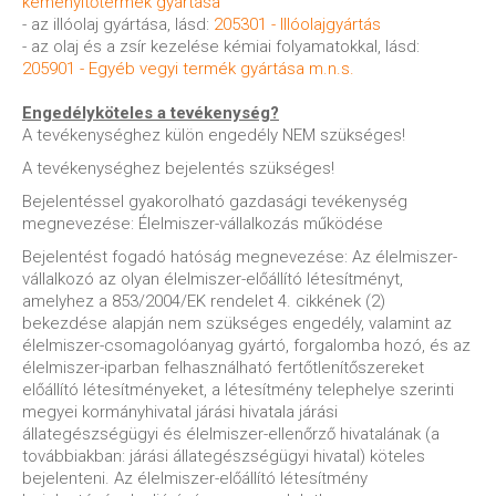
keményítőtermék gyártása
- az illóolaj gyártása, lásd:
205301 - Illóolajgyártás
- az olaj és a zsír kezelése kémiai folyamatokkal, lásd:
205901 - Egyéb vegyi termék gyártása m.n.s.
Engedélyköteles a tevékenység?
A tevékenységhez külön engedély NEM szükséges!
A tevékenységhez bejelentés szükséges!
Bejelentéssel gyakorolható gazdasági tevékenység
megnevezése: Élelmiszer-vállalkozás működése
Bejelentést fogadó hatóság megnevezése: Az élelmiszer-
vállalkozó az olyan élelmiszer-előállító létesítményt,
amelyhez a 853/2004/EK rendelet 4. cikkének (2)
bekezdése alapján nem szükséges engedély, valamint az
élelmiszer-csomagolóanyag gyártó, forgalomba hozó, és az
élelmiszer-iparban felhasználható fertőtlenítőszereket
előállító létesítményeket, a létesítmény telephelye szerinti
megyei kormányhivatal járási hivatala járási
állategészségügyi és élelmiszer-ellenőrző hivatalának (a
továbbiakban: járási állategészségügyi hivatal) köteles
bejelenteni. Az élelmiszer-előállító létesítmény