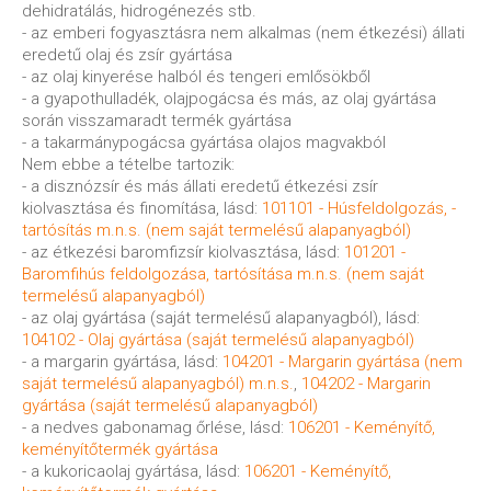
dehidratálás, hidrogénezés stb.
- az emberi fogyasztásra nem alkalmas (nem étkezési) állati
eredetű olaj és zsír gyártása
- az olaj kinyerése halból és tengeri emlősökből
- a gyapothulladék, olajpogácsa és más, az olaj gyártása
során visszamaradt termék gyártása
- a takarmánypogácsa gyártása olajos magvakból
Nem ebbe a tételbe tartozik:
- a disznózsír és más állati eredetű étkezési zsír
kiolvasztása és finomítása, lásd:
101101 - Húsfeldolgozás, -
tartósítás m.n.s. (nem saját termelésű alapanyagból)
- az étkezési baromfizsír kiolvasztása, lásd:
101201 -
Baromfihús feldolgozása, tartósítása m.n.s. (nem saját
termelésű alapanyagból)
- az olaj gyártása (saját termelésű alapanyagból), lásd:
104102 - Olaj gyártása (saját termelésű alapanyagból)
- a margarin gyártása, lásd:
104201 - Margarin gyártása (nem
saját termelésű alapanyagból) m.n.s.
,
104202 - Margarin
gyártása (saját termelésű alapanyagból)
- a nedves gabonamag őrlése, lásd:
106201 - Keményítő,
keményítőtermék gyártása
- a kukoricaolaj gyártása, lásd:
106201 - Keményítő,