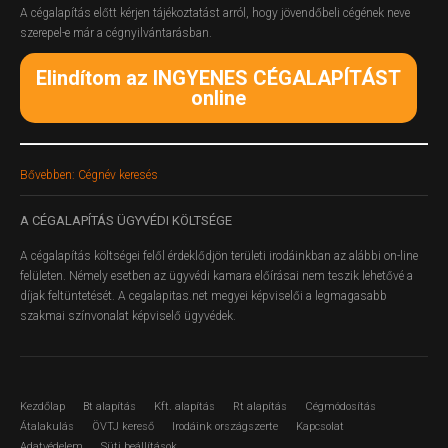
A cégalapítás előtt kérjen tájékoztatást arról, hogy jövendőbeli cégének neve
szerepel-e már a cégnyilvántarásban.
Elindítom az INGYENES CÉGALAPÍTÁST
online
Bővebben: Cégnév keresés
A
CÉGALAPÍTÁS ÜGYVÉDI KÖLTSÉGE
A cégalapítás költségei felől érdeklődjön területi irodáinkban az alábbi on-line
felületen.
Némely esetben az ügyvédi kamara előírásai nem teszik lehetővé a
díjak feltüntetését. A cegalapitas.net megyei képviselői a legmagasabb
szakmai színvonalat képviselő ügyvédek.
Kezdőlap
Bt alapítás
Kft. alapítás
Rt alapítás
Cégmódosítás
Átalakulás
ÖVTJ kereső
Irodáink országszerte
Kapcsolat
Adatvédelem
Süti beállítások