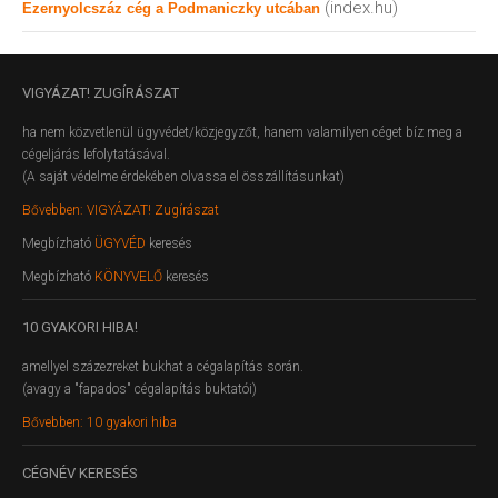
(index.hu)
Ezernyolcszáz cég a Podmaniczky utcában
VIGYÁZAT!
ZUGÍRÁSZAT
ha nem közvetlenül ügyvédet/közjegyzőt, hanem valamilyen céget bíz meg a
cégeljárás lefolytatásával.
(A saját védelme érdekében olvassa el összállításunkat)
Bővebben: VIGYÁZAT! Zugírászat
Megbízható
ÜGYVÉD
keresés
Megbízható
KÖNYVELŐ
keresés
10
GYAKORI HIBA!
amellyel százezreket bukhat a cégalapítás során.
(avagy a "fapados" cégalapítás buktatói)
Bővebben: 10 gyakori hiba
CÉGNÉV
KERESÉS