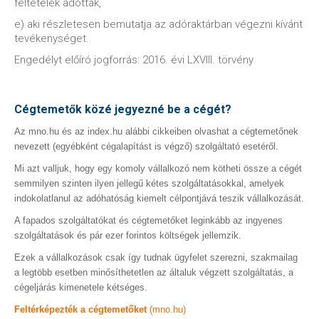
feltételek adottak,
e) aki részletesen bemutatja az adóraktárban végezni kívánt
tevékenységet.
Engedélyt előíró jogforrás: 2016. évi LXVIII. törvény
Cégtemetők közé jegyezné be a cégét?
Az mno.hu és az index.hu alábbi cikkeiben olvashat a cégtemetőnek
nevezett (egyébként cégalapítást is végző) szolgáltató esetéről.
Mi azt valljuk, hogy egy komoly vállalkozó nem kötheti össze a cégét
semmilyen szinten ilyen jellegű kétes szolgáltatásokkal, amelyek
indokolatlanul az adóhatóság kiemelt célpontjává teszik vállalkozását.
A fapados szolgáltatókat és cégtemetőket leginkább az ingyenes
szolgáltatások és pár ezer forintos költségek jellemzik.
Ezek a vállalkozások csak így tudnak ügyfelet szerezni, szakmailag
a legtöbb esetben minősíthetetlen az általuk végzett szolgáltatás, a
cégeljárás kimenetele kétséges.
Feltérképezték a cégtemetőket
(mno.hu)