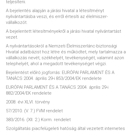
teljesíteni.
A bejelentés alapján a járási hivatal a létesítményt
nyilvántartásba veszi, és erről értesíti az élelmiszer-
vállalkozót.
A bejelentett létesítményekről a járási hivatal nyilvántartást
vezet.
A nyilvántartásokról a Nemzeti Élelmiszerlánc-biztonsági
Hivatal adatbázist hoz létre és működtet, mely tartalmazza a
vállalkozás nevét, székhelyét, tevékenységét, valamint azon
telephelyét, ahol a megadott tevékenységet végzi.
Bejelentést előíró jogforrás: EURÓPAI PARLAMENT ÉS A
TANÁCS 2004. április 29-i 853/2004/EK rendelete
EURÓPAI PARLAMENT ÉS A TANÁCS 2004. április 29-i
882/2004/EK rendelete
2008. évi XLVI. törvény
57/2010. (V. 7.) FVM rendelet
383/2016. (XII. 2.) Korm. rendelet
Szolgáltatás piacfelügeleti hatóság által vezetett internetes