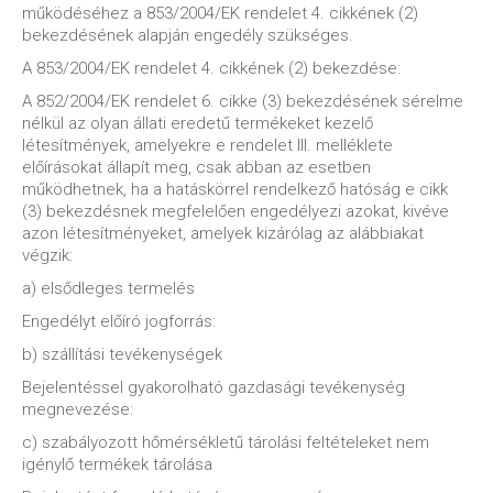
működéséhez a 853/2004/EK rendelet 4. cikkének (2)
bekezdésének alapján engedély szükséges.
A 853/2004/EK rendelet 4. cikkének (2) bekezdése:
A 852/2004/EK rendelet 6. cikke (3) bekezdésének sérelme
nélkül az olyan állati eredetű termékeket kezelő
létesítmények, amelyekre e rendelet III. melléklete
előírásokat állapít meg, csak abban az esetben
működhetnek, ha a hatáskörrel rendelkező hatóság e cikk
(3) bekezdésnek megfelelően engedélyezi azokat, kivéve
azon létesítményeket, amelyek kizárólag az alábbiakat
végzik:
a) elsődleges termelés
Engedélyt előíró jogforrás:
b) szállítási tevékenységek
Bejelentéssel gyakorolható gazdasági tevékenység
megnevezése:
c) szabályozott hőmérsékletű tárolási feltételeket nem
igénylő termékek tárolása