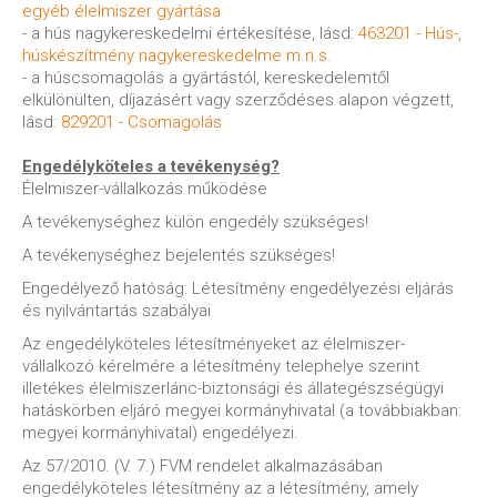
egyéb élelmiszer gyártása
- a hús nagykereskedelmi értékesítése, lásd:
463201 - Hús-,
húskészítmény nagykereskedelme m.n.s.
- a húscsomagolás a gyártástól, kereskedelemtől
elkülönülten, díjazásért vagy szerződéses alapon végzett,
lásd:
829201 - Csomagolás
Engedélyköteles a tevékenység?
Élelmiszer-vállalkozás működése
A tevékenységhez külön engedély szükséges!
A tevékenységhez bejelentés szükséges!
Engedélyező hatóság: Létesítmény engedélyezési eljárás
és nyilvántartás szabályai
Az engedélyköteles létesítményeket az élelmiszer-
vállalkozó kérelmére a létesítmény telephelye szerint
illetékes élelmiszerlánc-biztonsági és állategészségügyi
hatáskörben eljáró megyei kormányhivatal (a továbbiakban:
megyei kormányhivatal) engedélyezi.
Az 57/2010. (V. 7.) FVM rendelet alkalmazásában
engedélyköteles létesítmény az a létesítmény, amely