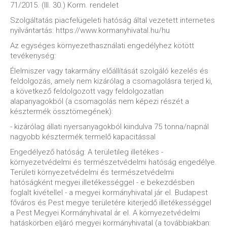
71/2015. (III. 30.) Korm. rendelet
Szolgáltatás piacfelügeleti hatóság által vezetett internetes
nyilvántartás: https://www.kormanyhivatal.hu/hu
Az egységes környezethasználati engedélyhez kötött
tevékenység:
Élelmiszer vagy takarmány előállítását szolgáló kezelés és
feldolgozás, amely nem kizárólag a csomagolásra terjed ki,
a következő feldolgozott vagy feldolgozatlan
alapanyagokból (a csomagolás nem képezi részét a
késztermék össztömegének):
- kizárólag állati nyersanyagokból kiindulva 75 tonna/napnál
nagyobb késztermék termelő kapacitással
Engedélyező hatóság: A területileg illetékes -
környezetvédelmi és természetvédelmi hatóság engedélye.
Területi környezetvédelmi és természetvédelmi
hatóságként megyei illetékességgel - e bekezdésben
foglalt kivétellel - a megyei kormányhivatal jár el. Budapest
főváros és Pest megye területére kiterjedő illetékességgel
a Pest Megyei Kormányhivatal ár el. A környezetvédelmi
hatáskörben eljáró megyei kormányhivatal (a továbbiakban: