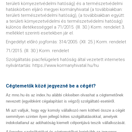
területi környezetvédelmi hatóság) és a természetvédelmi
hatáskörben eljáró megyei kormányhivatal (a továbbiakban:
területi természetvédelmi hatóság), (a továbbiakban együtt:
a területi környezetvédelmi és természetvédelmi hatóság)
különös illetékességgel a 71/2015. (III. 30.) Korm. rendelet 3.
melléklet szerinti esetekben jár el.
Engedélyt előíró jogforrás: 314/2005. (XII. 25.) Korm. rendelet
71/2015. (III. 30.) Korm. rendelet
Szolgáltatás piacfelügeleti hatóság által vezetett internetes
nyilvántartás: https://www.kormanyhivatal.hu/hu
Cégtemetők közé jegyezné be a cégét?
Az mno.hu és az index.hu alábbi cikkeiben olvashat a cégtemetőnek
nevezett (egyébként cégalapítást is végző) szolgáltató esetéről.
Mi azt valljuk, hogy egy komoly vállalkozó nem kötheti össze a cégét
semmilyen szinten ilyen jellegű kétes szolgáltatásokkal, amelyek
indokolatlanul az adóhatóság kiemelt célpontjává teszik vállalkozását.
A fapados szolgáltatókat és cégtemetőket leginkább az ingyenes