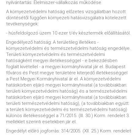
nyilvántartás: Élelmiszer-vállalkozás működése
A környezetvédelmi hatóság előzetes vizsgálatban hozott
döntésétől függően környezeti hatásvizsgálatra kötelezett
tevékenységek:
- húsfeldolgozó üzem 10 ezer t/év késztermék előállításától.
Engedélyező hatóság: A területileg illetékes -
környezetvédelmi és természetvédelmi hatóság engedélye.
Területi környezetvédelmi és természetvédelmi
hatóságként megyei illetékességgel - e bekezdésben
foglalt kivétellel - a megyei kormányhivatal jár el. Budapest
főváros és Pest megye területére kiterjedő illetékességgel
a Pest Megyei Kormányhivatal ár el. A környezetvédelmi
hatáskörben eljáró megyei kormányhivatal (a továbbiakban:
területi környezetvédelmi hatóság) és a természetvédelmi
hatáskörben eljáró megyei kormányhivatal (a továbbiakban:
területi természetvédelmi hatóság), (a továbbiakban együtt:
a területi környezetvédelmi és természetvédelmi hatóság)
különös illetékességgel a 71/2015. (III. 30.) Korm. rendelet 3.
melléklet szerinti esetekben jár el.
Engedélyt előíró jogforrás: 314/2005. (XII. 25.) Korm. rendelet