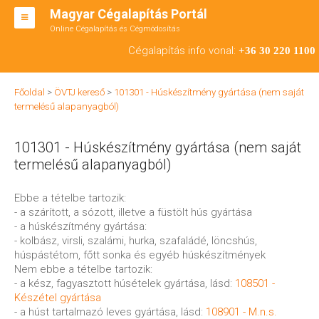
Magyar Cégalapítás Portál
Online Cégalapítás és Cégmódosítás
KFT ALAPÍTÁS
Cégalapítás info vonal:
+36 30 220 1100
BT ALAPÍTÁS
Főoldal
>
ÖVTJ kereső
>
101301 - Húskészítmény gyártása (nem saját
RT ALAPÍTÁS
termelésű alapanyagból)
CÉGMÓDOSÍTÁS
101301 - Húskészítmény gyártása (nem saját
ÁTALAKULÁS
termelésű alapanyagból)
TEÁOR SZÁMOK '08
Ebbe a tételbe tartozik:
- a szárított, a sózott, illetve a füstölt hús gyártása
ENGEDÉLYKÖTELES
- a húskészítmény gyártása:
- kolbász, virsli, szalámi, hurka, szafaládé, löncshús,
KAPCSOLAT
húspástétom, főtt sonka és egyéb húskészítmények
Nem ebbe a tételbe tartozik:
IRODÁK
- a kész, fagyasztott húsételek gyártása, lásd:
108501 -
Készétel gyártása
- a húst tartalmazó leves gyártása, lásd:
108901 - M.n.s.