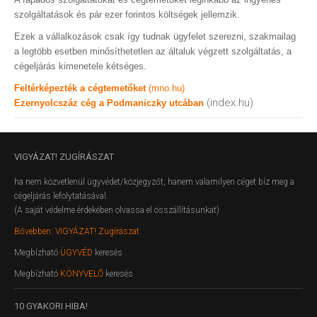
szolgáltatások és pár ezer forintos költségek jellemzik.
Ezek a vállalkozások csak így tudnak ügyfelet szerezni, szakmailag
a legtöbb esetben minősíthetetlen az általuk végzett szolgáltatás, a
cégeljárás kimenetele kétséges.
Feltérképezték a cégtemetőket
(mno.hu)
(index.hu)
Ezernyolcszáz cég a Podmaniczky utcában
VIGYÁZAT!
ZUGÍRÁSZAT
ha nem közvetlenül ügyvédet/közjegyzőt, hanem valamilyen céget bíz meg a
cégeljárás lefolytatásával.
(A saját védelme érdekében olvassa el összállításunkat)
Bővebben: VIGYÁZAT! Zugírászat
Megbízható
ÜGYVÉD
keresés
Megbízható
KÖNYVELŐ
keresés
10
GYAKORI HIBA!