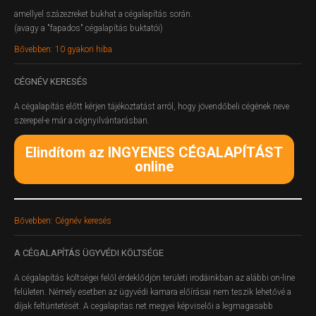
amellyel százezreket bukhat a cégalapítás során.
(avagy a "fapados" cégalapítás buktatói)
Bővebben: 10 gyakori hiba
CÉGNÉV
KERESÉS
A cégalapítás előtt kérjen tájékoztatást arról, hogy jövendőbeli cégének neve
szerepel-e már a cégnyilvántarásban.
Elindítom az INGYENES CÉGALAPÍTÁST
online
Bővebben: Cégnév keresés
A
CÉGALAPÍTÁS ÜGYVÉDI KÖLTSÉGE
A cégalapítás költségei felől érdeklődjön területi irodáinkban az alábbi on-line
felületen.
Némely esetben az ügyvédi kamara előírásai nem teszik lehetővé a
díjak feltüntetését. A cegalapitas.net megyei képviselői a legmagasabb