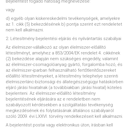
Bejelentést fogadó hatóság megnevezése:
vagy
d) egyéb olyan kiskereskedelmi tevékenységek, amelyekre
az 1. cikk (5) bekezdésének b) pontja szerint ezt rendeletet
nem kell alkalmazni.
2. Létesítmény bejelentési eljárás és nyilvántartás szabályai
Az élelmiszer-vállalkozó az olyan élelmiszer-előállító
létesítményt, amelyhez a 853/2004/EK rendelet 4. cikkének
(2) bekezdése alapján nem szükséges engedély, valamint
az élelmiszer-csomagolóanyag gyártó, forgalomba hozó, és
az élelmiszer-iparban felhasználható fertőtlenítőszereket
előállító létesítményeket, a létesítmény telephelye szerinti
élelmiszerlánc-biztonsági és állategészségügyi hatáskörben
eljáró járási hivatalnak (a továbbiakban: járási hivatal) köteles
bejelenteni. Az élelmiszer-előállító létesítmény
bejelentésének eljárására az e rendeletben nem
szabályozott kérdésekben a szolgáltatási tevékenység
megkezdésének és folytatásának általános szabályairól
szóló 2009. évi LXXVI. törvény rendelkezéseit kell alkalmazni.
A bejelentést postai vagy elektronikus úton, írásban kell