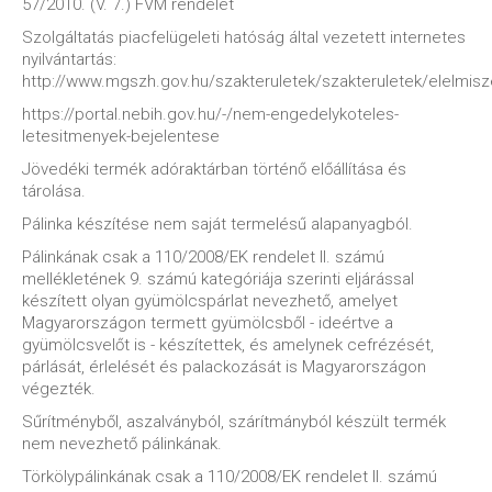
57/2010. (V. 7.) FVM rendelet
Szolgáltatás piacfelügeleti hatóság által vezetett internetes
nyilvántartás:
http://www.mgszh.gov.hu/szakteruletek/szakteruletek/elelmis
https://portal.nebih.gov.hu/-/nem-engedelykoteles-
letesitmenyek-bejelentese
Jövedéki termék adóraktárban történő előállítása és
tárolása.
Pálinka készítése nem saját termelésű alapanyagból.
Pálinkának csak a 110/2008/EK rendelet II. számú
mellékletének 9. számú kategóriája szerinti eljárással
készített olyan gyümölcspárlat nevezhető, amelyet
Magyarországon termett gyümölcsből - ideértve a
gyümölcsvelőt is - készítettek, és amelynek cefrézését,
párlását, érlelését és palackozását is Magyarországon
végezték.
Sűrítményből, aszalványból, szárítmányból készült termék
nem nevezhető pálinkának.
Törkölypálinkának csak a 110/2008/EK rendelet II. számú