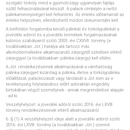
szolgáló törköly, mind a gyümölcságy ugyanolyan fajtájú
szőlő felhasználásával készült. A palack címkéjén a nettó
pálinkamennyiséget kell feltüntetni. Az érlelés időtartamát az
érlelés helyszínén, ellenőrizhető módon dokumentálni kell.
A belföldön forgalomba kerülő pálinkát és törkölypálinkát a
jövedéki adóról és a jövedéki termékek forgalmazásának
különös szabályairól szóló 2003. évi CXXVII. törvény (a
továbbiakban: Jöt.) hatálya alá tartozó más
alkoholtermékekre alkalmazandó zárjegytől színében eltérő
zárjeggyel (a továbbiakban: pálinka-zárjegy) kell ellátni.
A Jöt. rendelkezéseinek alkalmazásával a vámhatóság
pálinka-zárjegyet kizárólag a pálinka, illetve a törkölypálinka
előállítását, palackozását vagy tárolását a Jöt.-ben az e
tevékenység folytatásához előírt adóraktári engedély
birtokában végző személynek - annak megrendelése alapján
- ad ki.
Veszélyhelyzet: a jövedéki adóról szóló 2016. évi LXVIII.
törvény rendelkezéseinek eltérő alkalmazásáról
6. § (1) A veszélyhelyzet ideje alatt a jövedéki adóról szóló
2016. évi LXVIII. törvény (a továbbiakban: Jöt.) szerinti