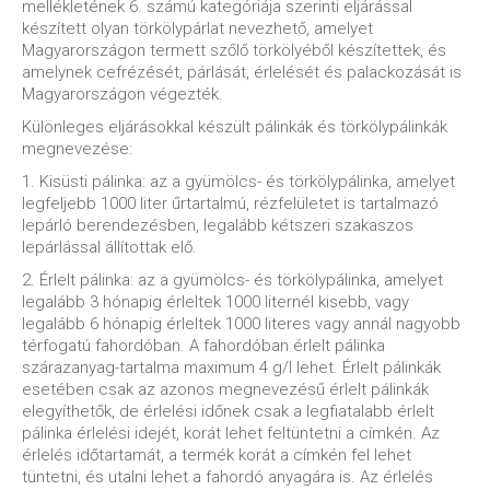
mellékletének 6. számú kategóriája szerinti eljárással
készített olyan törkölypárlat nevezhető, amelyet
Magyarországon termett szőlő törkölyéből készítettek, és
amelynek cefrézését, párlását, érlelését és palackozását is
Magyarországon végezték.
Különleges eljárásokkal készült pálinkák és törkölypálinkák
megnevezése:
1. Kisüsti pálinka: az a gyümölcs- és törkölypálinka, amelyet
legfeljebb 1000 liter űrtartalmú, rézfelületet is tartalmazó
lepárló berendezésben, legalább kétszeri szakaszos
lepárlással állítottak elő.
2. Érlelt pálinka: az a gyümölcs- és törkölypálinka, amelyet
legalább 3 hónapig érleltek 1000 liternél kisebb, vagy
legalább 6 hónapig érleltek 1000 literes vagy annál nagyobb
térfogatú fahordóban. A fahordóban érlelt pálinka
szárazanyag-tartalma maximum 4 g/l lehet. Érlelt pálinkák
esetében csak az azonos megnevezésű érlelt pálinkák
elegyíthetők, de érlelési időnek csak a legfiatalabb érlelt
pálinka érlelési idejét, korát lehet feltüntetni a címkén. Az
érlelés időtartamát, a termék korát a címkén fel lehet
tüntetni, és utalni lehet a fahordó anyagára is. Az érlelés