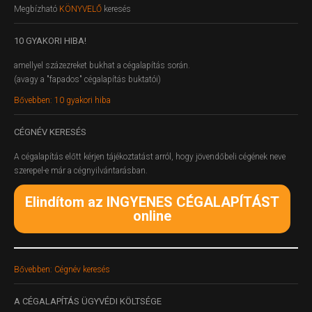
Megbízható
KÖNYVELŐ
keresés
10
GYAKORI HIBA!
amellyel százezreket bukhat a cégalapítás során.
(avagy a "fapados" cégalapítás buktatói)
Bővebben: 10 gyakori hiba
CÉGNÉV
KERESÉS
A cégalapítás előtt kérjen tájékoztatást arról, hogy jövendőbeli cégének neve
szerepel-e már a cégnyilvántarásban.
Elindítom az INGYENES CÉGALAPÍTÁST
online
Bővebben: Cégnév keresés
A
CÉGALAPÍTÁS ÜGYVÉDI KÖLTSÉGE