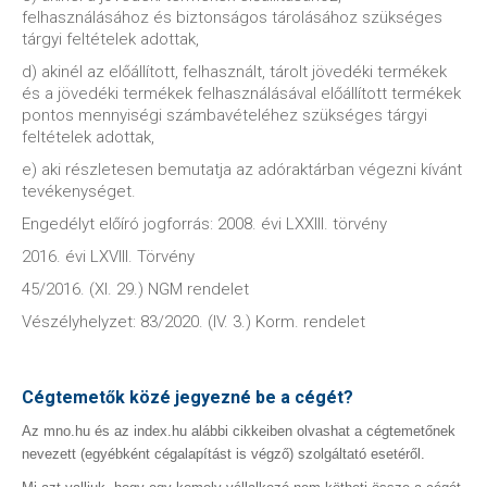
felhasználásához és biztonságos tárolásához szükséges
tárgyi feltételek adottak,
d) akinél az előállított, felhasznált, tárolt jövedéki termékek
és a jövedéki termékek felhasználásával előállított termékek
pontos mennyiségi számbavételéhez szükséges tárgyi
feltételek adottak,
e) aki részletesen bemutatja az adóraktárban végezni kívánt
tevékenységet.
Engedélyt előíró jogforrás: 2008. évi LXXIII. törvény
2016. évi LXVIII. Törvény
45/2016. (XI. 29.) NGM rendelet
Vészélyhelyzet: 83/2020. (IV. 3.) Korm. rendelet
Cégtemetők közé jegyezné be a cégét?
Az mno.hu és az index.hu alábbi cikkeiben olvashat a cégtemetőnek
nevezett (egyébként cégalapítást is végző) szolgáltató esetéről.