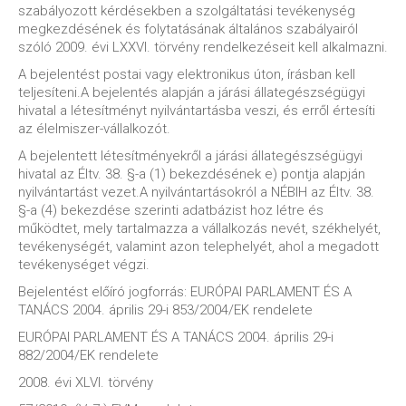
szabályozott kérdésekben a szolgáltatási tevékenység
megkezdésének és folytatásának általános szabályairól
szóló 2009. évi LXXVI. törvény rendelkezéseit kell alkalmazni.
A bejelentést postai vagy elektronikus úton, írásban kell
teljesíteni.A bejelentés alapján a járási állategészségügyi
hivatal a létesítményt nyilvántartásba veszi, és erről értesíti
az élelmiszer-vállalkozót.
A bejelentett létesítményekről a járási állategészségügyi
hivatal az Éltv. 38. §-a (1) bekezdésének e) pontja alapján
nyilvántartást vezet.A nyilvántartásokról a NÉBIH az Éltv. 38.
§-a (4) bekezdése szerinti adatbázist hoz létre és
működtet, mely tartalmazza a vállalkozás nevét, székhelyét,
tevékenységét, valamint azon telephelyét, ahol a megadott
tevékenységet végzi.
Bejelentést előíró jogforrás: EURÓPAI PARLAMENT ÉS A
TANÁCS 2004. április 29-i 853/2004/EK rendelete
EURÓPAI PARLAMENT ÉS A TANÁCS 2004. április 29-i
882/2004/EK rendelete
2008. évi XLVI. törvény