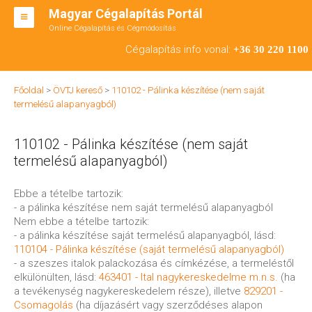
Magyar Cégalapítás Portál
Online Cégalapítás és Cégmódosítás
KFT ALAPÍTÁS
Cégalapítás info vonal:
+36 30 220 1100
BT ALAPÍTÁS
Főoldal
>
ÖVTJ kereső
>
110102 - Pálinka készítése (nem saját
RT ALAPÍTÁS
termelésű alapanyagból)
CÉGMÓDOSÍTÁS
110102 - Pálinka készítése (nem saját
ÁTALAKULÁS
termelésű alapanyagból)
TEÁOR SZÁMOK '08
Ebbe a tételbe tartozik:
- a pálinka készítése nem saját termelésű alapanyagból
ENGEDÉLYKÖTELES
Nem ebbe a tételbe tartozik:
- a pálinka készítése saját termelésű alapanyagból, lásd:
KAPCSOLAT
110104 - Pálinka készítése (saját termelésű alapanyagból)
- a szeszes italok palackozása és címkézése, a termeléstől
IRODÁK
elkülönülten, lásd:
463401 - Ital nagykereskedelme m.n.s.
(ha
a tevékenység nagykereskedelem része), illetve
829201 -
Csomagolás
(ha díjazásért vagy szerződéses alapon