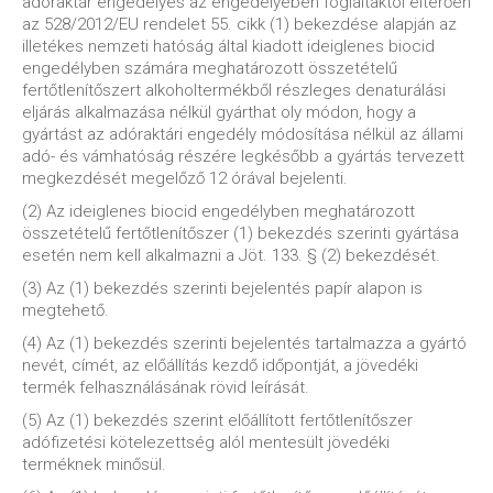
adóraktár engedélyes az engedélyében foglaltaktól eltérően
az 528/2012/EU rendelet 55. cikk (1) bekezdése alapján az
illetékes nemzeti hatóság által kiadott ideiglenes biocid
engedélyben számára meghatározott összetételű
fertőtlenítőszert alkoholtermékből részleges denaturálási
eljárás alkalmazása nélkül gyárthat oly módon, hogy a
gyártást az adóraktári engedély módosítása nélkül az állami
adó- és vámhatóság részére legkésőbb a gyártás tervezett
megkezdését megelőző 12 órával bejelenti.
(2) Az ideiglenes biocid engedélyben meghatározott
összetételű fertőtlenítőszer (1) bekezdés szerinti gyártása
esetén nem kell alkalmazni a Jöt. 133. § (2) bekezdését.
(3) Az (1) bekezdés szerinti bejelentés papír alapon is
megtehető.
(4) Az (1) bekezdés szerinti bejelentés tartalmazza a gyártó
nevét, címét, az előállítás kezdő időpontját, a jövedéki
termék felhasználásának rövid leírását.
(5) Az (1) bekezdés szerint előállított fertőtlenítőszer
adófizetési kötelezettség alól mentesült jövedéki
terméknek minősül.