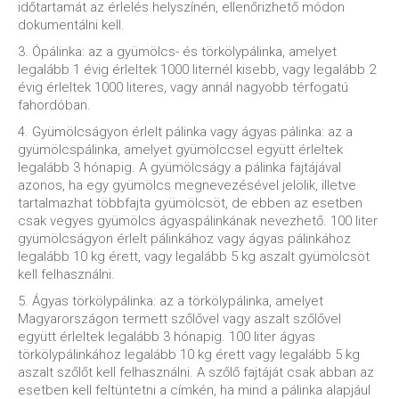
időtartamát az érlelés helyszínén, ellenőrizhető módon
dokumentálni kell.
3. Ópálinka: az a gyümölcs- és törkölypálinka, amelyet
legalább 1 évig érleltek 1000 liternél kisebb, vagy legalább 2
évig érleltek 1000 literes, vagy annál nagyobb térfogatú
fahordóban.
4. Gyümölcságyon érlelt pálinka vagy ágyas pálinka: az a
gyümölcspálinka, amelyet gyümölccsel együtt érleltek
legalább 3 hónapig. A gyümölcságy a pálinka fajtájával
azonos, ha egy gyümölcs megnevezésével jelölik, illetve
tartalmazhat többfajta gyümölcsöt, de ebben az esetben
csak vegyes gyümölcs ágyaspálinkának nevezhető. 100 liter
gyümölcságyon érlelt pálinkához vagy ágyas pálinkához
legalább 10 kg érett, vagy legalább 5 kg aszalt gyümölcsöt
kell felhasználni.
5. Ágyas törkölypálinka: az a törkölypálinka, amelyet
Magyarországon termett szőlővel vagy aszalt szőlővel
együtt érleltek legalább 3 hónapig. 100 liter ágyas
törkölypálinkához legalább 10 kg érett vagy legalább 5 kg
aszalt szőlőt kell felhasználni. A szőlő fajtáját csak abban az
esetben kell feltüntetni a címkén, ha mind a pálinka alapjául