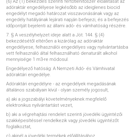
(6) Az (1) bekezdés szerinti fertőtlenítőszer előállítását az
adóraktár engedélyese legkésőbb az ideiglenes biocid
engedélyt megadó határozat visszavonásának vagy az
engedély hatályának lejárati napján befejezi, és a befejezés
időpontját bejelenti az állami adó- és vámhatóság részére.
7. § A veszélyhelyzet ideje alatt a Jöt. 144. § (4)
bekezdésétől eltérően a kizárólag az adóraktár
engedélyese, felhasználói engedélyes vagy nyilvántartásba
vett felhasználó által felhasználható denaturált alkohol
mennyisége 1 m3-re módosul.
Engedélyező hatóság: A Nemzeti Adó- és Vámhivatal
adóraktári engedélye.
Adóraktári engedélyre - az engedélyek megadásának
általános szabályain kívül - olyan személy jogosult,
a) aki a jogszabályi követelményeknek megfelelő
elektronikus nyilvántartást vezet,
b) aki a végrehajtási rendelet szerinti jövedéki ügyintézői
szakképesítéssel rendelkezik vagy jövedéki ügyintézőt
foglalkoztat,
c) akinél a jövedéki termékek előállításához,