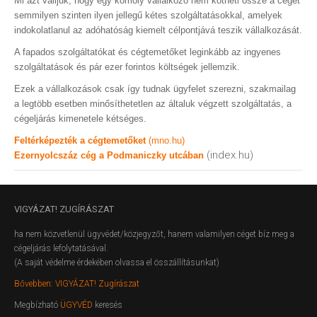
Mi azt valljuk, hogy egy komoly vállalkozó nem kötheti össze a cégét
semmilyen szinten ilyen jellegű kétes szolgáltatásokkal, amelyek
indokolatlanul az adóhatóság kiemelt célpontjává teszik vállalkozását.
A fapados szolgáltatókat és cégtemetőket leginkább az ingyenes
szolgáltatások és pár ezer forintos költségek jellemzik.
Ezek a vállalkozások csak így tudnak ügyfelet szerezni, szakmailag
a legtöbb esetben minősíthetetlen az általuk végzett szolgáltatás, a
cégeljárás kimenetele kétséges.
Feltérképezték a cégtemetőket
(mno.hu)
(index.hu)
Ezernyolcszáz cég a Podmaniczky utcában
VIGYÁZAT!
ZUGÍRÁSZAT
ha nem közvetlenül ügyvédet/közjegyzőt, hanem valamilyen céget bíz meg a
cégeljárás lefolytatásával.
(A saját védelme érdekében olvassa el összállításunkat)
Bővebben: VIGYÁZAT! Zugírászat
Megbízható
ÜGYVÉD
keresés