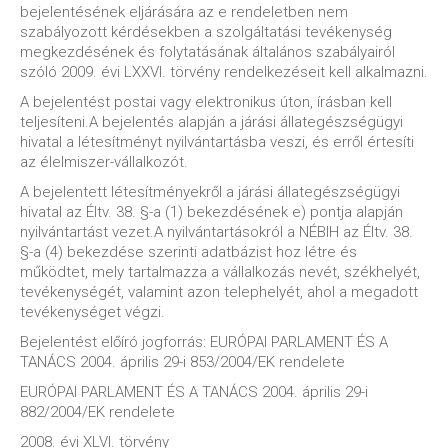
bejelentésének eljárására az e rendeletben nem
szabályozott kérdésekben a szolgáltatási tevékenység
megkezdésének és folytatásának általános szabályairól
szóló 2009. évi LXXVI. törvény rendelkezéseit kell alkalmazni.
A bejelentést postai vagy elektronikus úton, írásban kell
teljesíteni.A bejelentés alapján a járási állategészségügyi
hivatal a létesítményt nyilvántartásba veszi, és erről értesíti
az élelmiszer-vállalkozót.
A bejelentett létesítményekről a járási állategészségügyi
hivatal az Éltv. 38. §-a (1) bekezdésének e) pontja alapján
nyilvántartást vezet.A nyilvántartásokról a NÉBIH az Éltv. 38.
§-a (4) bekezdése szerinti adatbázist hoz létre és
működtet, mely tartalmazza a vállalkozás nevét, székhelyét,
tevékenységét, valamint azon telephelyét, ahol a megadott
tevékenységet végzi.
Bejelentést előíró jogforrás: EURÓPAI PARLAMENT ÉS A
TANÁCS 2004. április 29-i 853/2004/EK rendelete
EURÓPAI PARLAMENT ÉS A TANÁCS 2004. április 29-i
882/2004/EK rendelete
2008. évi XLVI. törvény