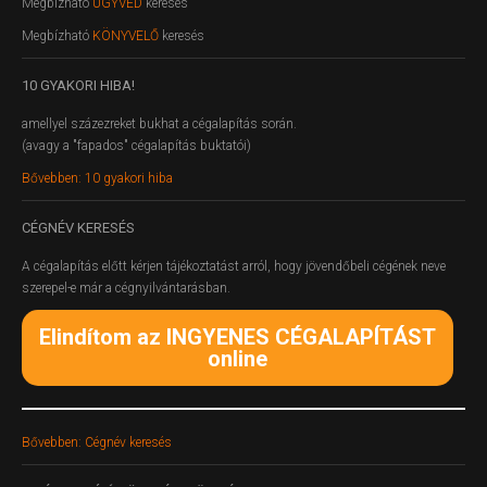
Megbízható
ÜGYVÉD
keresés
Megbízható
KÖNYVELŐ
keresés
10
GYAKORI HIBA!
amellyel százezreket bukhat a cégalapítás során.
(avagy a "fapados" cégalapítás buktatói)
Bővebben: 10 gyakori hiba
CÉGNÉV
KERESÉS
A cégalapítás előtt kérjen tájékoztatást arról, hogy jövendőbeli cégének neve
szerepel-e már a cégnyilvántarásban.
Elindítom az INGYENES CÉGALAPÍTÁST
online
Bővebben: Cégnév keresés