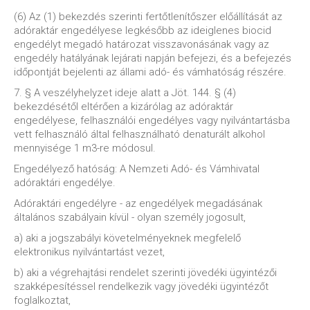
(6) Az (1) bekezdés szerinti fertőtlenítőszer előállítását az
adóraktár engedélyese legkésőbb az ideiglenes biocid
engedélyt megadó határozat visszavonásának vagy az
engedély hatályának lejárati napján befejezi, és a befejezés
időpontját bejelenti az állami adó- és vámhatóság részére.
7. § A veszélyhelyzet ideje alatt a Jöt. 144. § (4)
bekezdésétől eltérően a kizárólag az adóraktár
engedélyese, felhasználói engedélyes vagy nyilvántartásba
vett felhasználó által felhasználható denaturált alkohol
mennyisége 1 m3-re módosul.
Engedélyező hatóság: A Nemzeti Adó- és Vámhivatal
adóraktári engedélye.
Adóraktári engedélyre - az engedélyek megadásának
általános szabályain kívül - olyan személy jogosult,
a) aki a jogszabályi követelményeknek megfelelő
elektronikus nyilvántartást vezet,
b) aki a végrehajtási rendelet szerinti jövedéki ügyintézői
szakképesítéssel rendelkezik vagy jövedéki ügyintézőt
foglalkoztat,