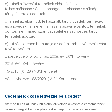
c) akinél a jövedéki termékek előállításához,
felhasználásához és biztonságos tárolásához szükséges
tárgyi feltételek adottak,
d) akinél az előállított, felhasznált, tárolt jövedéki termékek
és a jövedéki termékek felhasználásával előállított termékek
pontos mennyiségi számbavételéhez szükséges tárgyi
feltételek adottak,
e) aki részletesen bemutatja az adóraktárban végezni kívánt
tevékenységet.
Engedélyt előíró jogforrás: 2008. évi LXXIII. törvény
2016. évi LXVIII. törvény
45/2016. (XI. 29.) NGM rendelet
Vészélyhelyzet: 83/2020. (IV. 3.) Korm. rendelet
Cégtemetők közé jegyezné be a cégét?
Az mno.hu és az index.hu alábbi cikkeiben olvashat a cégtemetőnek
nevezett (egyébként cégalapítást is végző) szolgáltató esetéről.