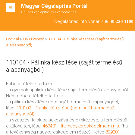
Magyar Cégalapítás Portál
Online Cégalapítás és Cégmódosítás
KFT ALAPÍTÁS
Cégalapítás info vonal:
+36 30 220 1100
BT ALAPÍTÁS
Főoldal
>
ÖVTJ kereső
>
110104 - Pálinka készítése (saját termelésű
RT ALAPÍTÁS
alapanyagból)
CÉGMÓDOSÍTÁS
110104 - Pálinka készítése (saját termelésű
ÁTALAKULÁS
alapanyagból)
TEÁOR SZÁMOK '08
Ebbe a tételbe tartozik:
- a gyümölcspálinka készítése saját termelésű alapanyagból
ENGEDÉLYKÖTELES
Nem ebbe a tételbe tartozik:
- a pálinka készítése nem saját termelésű alapanyagból,
KAPCSOLAT
lásd:
110102 - Pálinka készítése (nem saját termelésű
alapanyagból)
IRODÁK
- a szeszes italok palackozása és címkézése, a termeléstől
elkülönülten, lásd:
463401 - Ital nagykereskedelme m.n.s.
(ha
a tevékenység nagykereskedelem része), illetve
829201 -