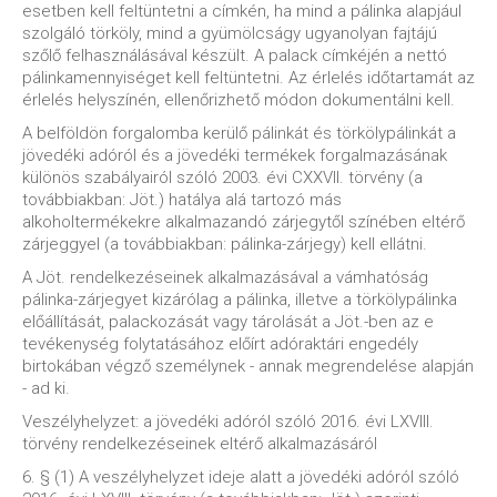
esetben kell feltüntetni a címkén, ha mind a pálinka alapjául
szolgáló törköly, mind a gyümölcságy ugyanolyan fajtájú
szőlő felhasználásával készült. A palack címkéjén a nettó
pálinkamennyiséget kell feltüntetni. Az érlelés időtartamát az
érlelés helyszínén, ellenőrizhető módon dokumentálni kell.
A belföldön forgalomba kerülő pálinkát és törkölypálinkát a
jövedéki adóról és a jövedéki termékek forgalmazásának
különös szabályairól szóló 2003. évi CXXVII. törvény (a
továbbiakban: Jöt.) hatálya alá tartozó más
alkoholtermékekre alkalmazandó zárjegytől színében eltérő
zárjeggyel (a továbbiakban: pálinka-zárjegy) kell ellátni.
A Jöt. rendelkezéseinek alkalmazásával a vámhatóság
pálinka-zárjegyet kizárólag a pálinka, illetve a törkölypálinka
előállítását, palackozását vagy tárolását a Jöt.-ben az e
tevékenység folytatásához előírt adóraktári engedély
birtokában végző személynek - annak megrendelése alapján
- ad ki.
Veszélyhelyzet: a jövedéki adóról szóló 2016. évi LXVIII.
törvény rendelkezéseinek eltérő alkalmazásáról
6. § (1) A veszélyhelyzet ideje alatt a jövedéki adóról szóló