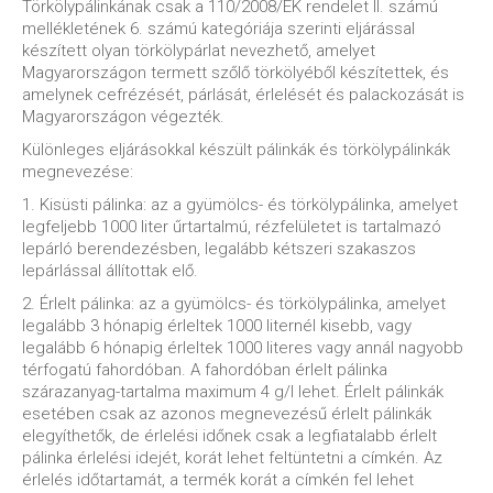
Törkölypálinkának csak a 110/2008/EK rendelet II. számú
mellékletének 6. számú kategóriája szerinti eljárással
készített olyan törkölypárlat nevezhető, amelyet
Magyarországon termett szőlő törkölyéből készítettek, és
amelynek cefrézését, párlását, érlelését és palackozását is
Magyarországon végezték.
Különleges eljárásokkal készült pálinkák és törkölypálinkák
megnevezése:
1. Kisüsti pálinka: az a gyümölcs- és törkölypálinka, amelyet
legfeljebb 1000 liter űrtartalmú, rézfelületet is tartalmazó
lepárló berendezésben, legalább kétszeri szakaszos
lepárlással állítottak elő.
2. Érlelt pálinka: az a gyümölcs- és törkölypálinka, amelyet
legalább 3 hónapig érleltek 1000 liternél kisebb, vagy
legalább 6 hónapig érleltek 1000 literes vagy annál nagyobb
térfogatú fahordóban. A fahordóban érlelt pálinka
szárazanyag-tartalma maximum 4 g/l lehet. Érlelt pálinkák
esetében csak az azonos megnevezésű érlelt pálinkák
elegyíthetők, de érlelési időnek csak a legfiatalabb érlelt
pálinka érlelési idejét, korát lehet feltüntetni a címkén. Az
érlelés időtartamát, a termék korát a címkén fel lehet