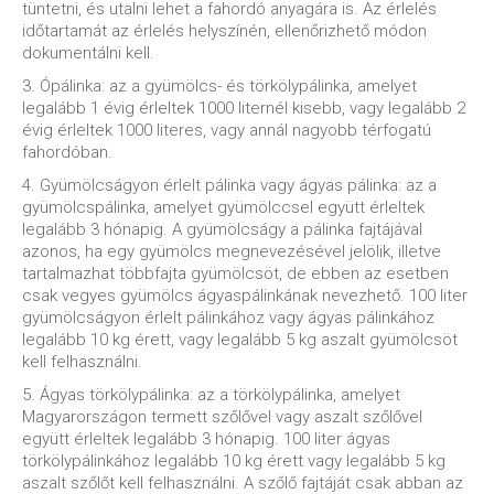
tüntetni, és utalni lehet a fahordó anyagára is. Az érlelés
időtartamát az érlelés helyszínén, ellenőrizhető módon
dokumentálni kell.
3. Ópálinka: az a gyümölcs- és törkölypálinka, amelyet
legalább 1 évig érleltek 1000 liternél kisebb, vagy legalább 2
évig érleltek 1000 literes, vagy annál nagyobb térfogatú
fahordóban.
4. Gyümölcságyon érlelt pálinka vagy ágyas pálinka: az a
gyümölcspálinka, amelyet gyümölccsel együtt érleltek
legalább 3 hónapig. A gyümölcságy a pálinka fajtájával
azonos, ha egy gyümölcs megnevezésével jelölik, illetve
tartalmazhat többfajta gyümölcsöt, de ebben az esetben
csak vegyes gyümölcs ágyaspálinkának nevezhető. 100 liter
gyümölcságyon érlelt pálinkához vagy ágyas pálinkához
legalább 10 kg érett, vagy legalább 5 kg aszalt gyümölcsöt
kell felhasználni.
5. Ágyas törkölypálinka: az a törkölypálinka, amelyet
Magyarországon termett szőlővel vagy aszalt szőlővel
együtt érleltek legalább 3 hónapig. 100 liter ágyas
törkölypálinkához legalább 10 kg érett vagy legalább 5 kg
aszalt szőlőt kell felhasználni. A szőlő fajtáját csak abban az