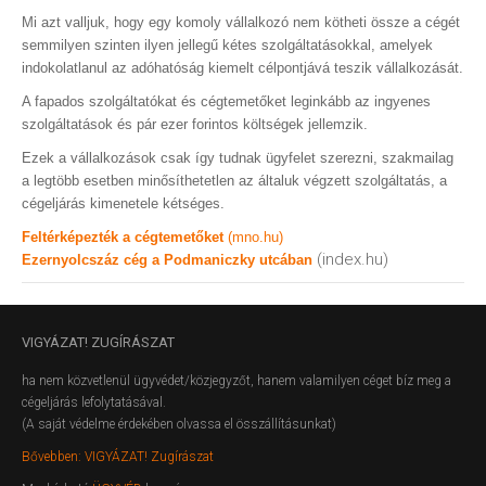
Mi azt valljuk, hogy egy komoly vállalkozó nem kötheti össze a cégét
semmilyen szinten ilyen jellegű kétes szolgáltatásokkal, amelyek
indokolatlanul az adóhatóság kiemelt célpontjává teszik vállalkozását.
A fapados szolgáltatókat és cégtemetőket leginkább az ingyenes
szolgáltatások és pár ezer forintos költségek jellemzik.
Ezek a vállalkozások csak így tudnak ügyfelet szerezni, szakmailag
a legtöbb esetben minősíthetetlen az általuk végzett szolgáltatás, a
cégeljárás kimenetele kétséges.
Feltérképezték a cégtemetőket
(mno.hu)
(index.hu)
Ezernyolcszáz cég a Podmaniczky utcában
VIGYÁZAT!
ZUGÍRÁSZAT
ha nem közvetlenül ügyvédet/közjegyzőt, hanem valamilyen céget bíz meg a
cégeljárás lefolytatásával.
(A saját védelme érdekében olvassa el összállításunkat)
Bővebben: VIGYÁZAT! Zugírászat