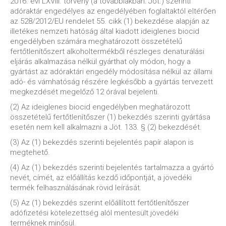
2016. évi LXVIII. törvény (a továbbiakban: Jöt.) szerinti
adóraktár engedélyes az engedélyében foglaltaktól eltérően
az 528/2012/EU rendelet 55. cikk (1) bekezdése alapján az
illetékes nemzeti hatóság által kiadott ideiglenes biocid
engedélyben számára meghatározott összetételű
fertőtlenítőszert alkoholtermékből részleges denaturálási
eljárás alkalmazása nélkül gyárthat oly módon, hogy a
gyártást az adóraktári engedély módosítása nélkül az állami
adó- és vámhatóság részére legkésőbb a gyártás tervezett
megkezdését megelőző 12 órával bejelenti.
(2) Az ideiglenes biocid engedélyben meghatározott
összetételű fertőtlenítőszer (1) bekezdés szerinti gyártása
esetén nem kell alkalmazni a Jöt. 133. § (2) bekezdését.
(3) Az (1) bekezdés szerinti bejelentés papír alapon is
megtehető.
(4) Az (1) bekezdés szerinti bejelentés tartalmazza a gyártó
nevét, címét, az előállítás kezdő időpontját, a jövedéki
termék felhasználásának rövid leírását.
(5) Az (1) bekezdés szerint előállított fertőtlenítőszer
adófizetési kötelezettség alól mentesült jövedéki
terméknek minősül.