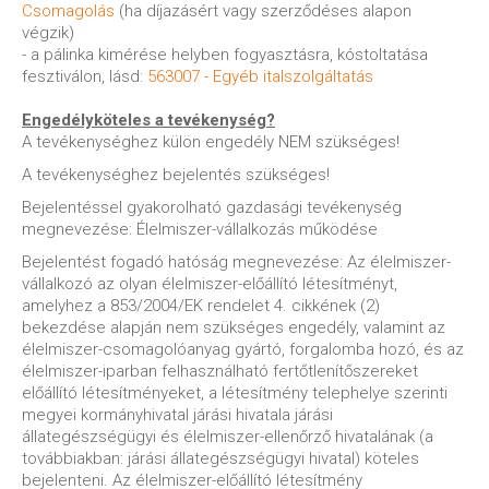
Csomagolás
(ha díjazásért vagy szerződéses alapon
végzik)
- a pálinka kimérése helyben fogyasztásra, kóstoltatása
fesztiválon, lásd:
563007 - Egyéb italszolgáltatás
Engedélyköteles a tevékenység?
A tevékenységhez külön engedély NEM szükséges!
A tevékenységhez bejelentés szükséges!
Bejelentéssel gyakorolható gazdasági tevékenység
megnevezése: Élelmiszer-vállalkozás működése
Bejelentést fogadó hatóság megnevezése: Az élelmiszer-
vállalkozó az olyan élelmiszer-előállító létesítményt,
amelyhez a 853/2004/EK rendelet 4. cikkének (2)
bekezdése alapján nem szükséges engedély, valamint az
élelmiszer-csomagolóanyag gyártó, forgalomba hozó, és az
élelmiszer-iparban felhasználható fertőtlenítőszereket
előállító létesítményeket, a létesítmény telephelye szerinti
megyei kormányhivatal járási hivatala járási
állategészségügyi és élelmiszer-ellenőrző hivatalának (a
továbbiakban: járási állategészségügyi hivatal) köteles
bejelenteni. Az élelmiszer-előállító létesítmény