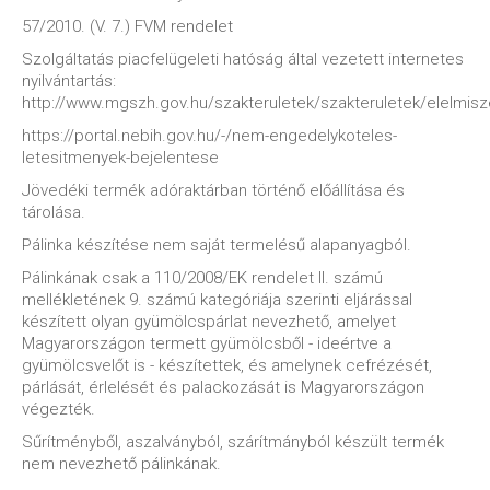
57/2010. (V. 7.) FVM rendelet
Szolgáltatás piacfelügeleti hatóság által vezetett internetes
nyilvántartás:
http://www.mgszh.gov.hu/szakteruletek/szakteruletek/elelmis
https://portal.nebih.gov.hu/-/nem-engedelykoteles-
letesitmenyek-bejelentese
Jövedéki termék adóraktárban történő előállítása és
tárolása.
Pálinka készítése nem saját termelésű alapanyagból.
Pálinkának csak a 110/2008/EK rendelet II. számú
mellékletének 9. számú kategóriája szerinti eljárással
készített olyan gyümölcspárlat nevezhető, amelyet
Magyarországon termett gyümölcsből - ideértve a
gyümölcsvelőt is - készítettek, és amelynek cefrézését,
párlását, érlelését és palackozását is Magyarországon
végezték.
Sűrítményből, aszalványból, szárítmányból készült termék
nem nevezhető pálinkának.